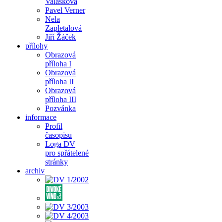
Valášková
Pavel Verner
Nela
Zapletalová
Jiří Žáček
přílohy
Obrazová
příloha I
Obrazová
příloha II
Obrazová
příloha III
Pozvánka
informace
Profil
časopisu
Loga DV
pro spřátelené
stránky
archiv