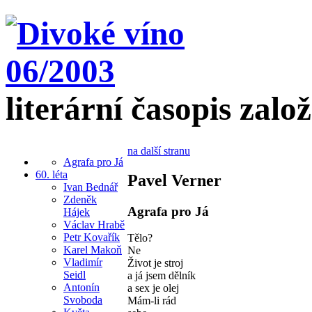
literární časopis zalo
na další stranu
Agrafa pro Já
60. léta
Pavel Verner
Ivan Bednář
Zdeněk
Agrafa pro Já
Hájek
Václav Hrabě
Petr Kovařík
Tělo?
Karel Makoň
Ne
Vladimír
Život je stroj
Seidl
a já jsem dělník
Antonín
a sex je olej
Svoboda
Mám-li rád