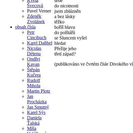
Květa
sebe
Švecová
do nicotnosti
Pavel Verner
jsem zblázněn
Zdeněk
a bez lásky
Zvolánek
těžko
obsah čísla
boříš hlavu
Petr
do polštářů
Cincibuch
se Sluncem vyšel
Karel Daňhel
hledat
Nicolas
Přežije jeho
Détenu
třetí západ?
Ondřej
(publikováno ve čvrtém čísle Divokého v
Kavan
Štěpán
Kučera
Rudolf
Mihola
Martin Plotz
Jan
Procházka
Jan Smutný
Karel Sýs
Daniela
Ťalská
Míša