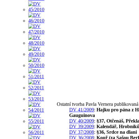
Ostatní tvorba Pavla Vernera publikovan
DV 41/2009
:
Hajku pro pána z H
Gauguinova
DV 40/2009
:
§37, Otčenáš, Překl
DV 39/2009
:
Kalendář, Hrobníků
DV 37/2008
:
§36, Srdce na dlani
DV 36/2008
:
Kouř (za Sašou Ber