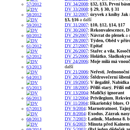
DV 34/2008
:
§32, §33, První bá
DV 33/2008
:
§ 29, § 30, § 31
DV 32/2007
:
úryvek z knihy Jak 
§3, §16
a další
DV 31/2007
:
§10, §12, §14, §17
DV 30/2007
:
Rekonvalescence, D
DV 29/2007
:
Návrat do plenek
a d
DV 28/2007
:
Týden, Oběd v přír
DV 27/2007
:
Epitaf
DV 26/2007
:
Stařec a víla
,
Kosočt
DV 25/2006
:
Holátko
,
Sladkokyse
DV 24/2006
:
Moje milá má vnou
další
DV 21/2006
:
Neřesti
,
Jednonoční 
DV 20/2006
:
Štědrovečerní šiben
DV 19/2005
:
V ilegalitě
,
Nabídka
DV 18/2005
:
Příliš starý
,
Příliš m
DV 13/2004
:
Maličký ignorant
DV 12/2004
:
Privilegium
,
Rekvi
DV 11/2004
:
Iškariotský blues
,
O 
DV 9/2004
:
Marnotratnost
,
Tajný
DV 8/2004
:
Exodus
,
Zázrak nasy
DV 7/2003
:
Latiník
,
Madona 8. b
DV 6/2003
:
Minuta před Kainem
DV 5/2003
:
(Byl jeden dědeček z