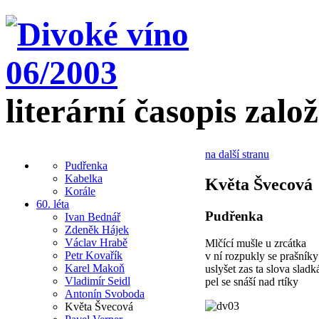
literární časopis zalo
na další stranu
Pudřenka
Kabelka
Květa Švecová
Korále
60. léta
Pudřenka
Ivan Bednář
Zdeněk Hájek
Václav Hrabě
Mlčící mušle u zrcátka
Petr Kovařík
v ní rozpukly se prašníky
Karel Makoň
uslyšet zas ta slova sladk
Vladimír Seidl
pel se snáší nad rtíky
Antonín Svoboda
Květa Švecová