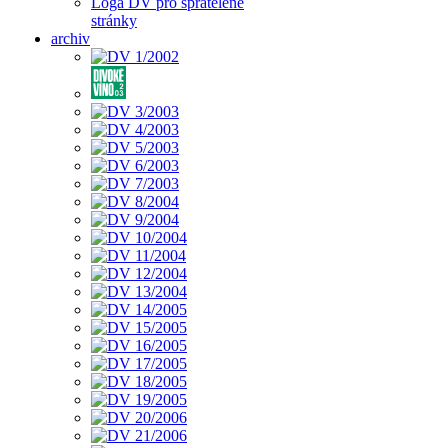
Loga DV pro spřátelené
stránky
archiv