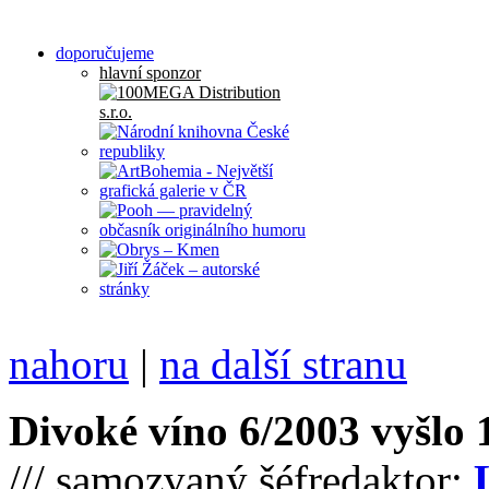
doporučujeme
hlavní sponzor
nahoru
|
na další stranu
Divoké víno 6/2003 vyšlo 1
/// samozvaný šéfredaktor: