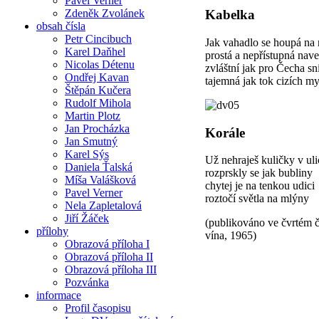
Pavel Verner
Zdeněk Zvolánek
Kabelka
obsah čísla
Petr Cincibuch
Jak vahadlo se houpá na 
Karel Daňhel
prostá a nepřístupná nav
Nicolas Détenu
zvláštní jak pro Čecha sní
Ondřej Kavan
tajemná jak tok cizích m
Štěpán Kučera
Rudolf Mihola
Martin Plotz
Jan Procházka
Korále
Jan Smutný
Karel Sýs
Už nehraješ kuličky v uli
Daniela Ťalská
rozprskly se jak bubliny
Míša Valášková
chytej je na tenkou udici
Pavel Verner
roztočí světla na mlýny
Nela Zapletalová
Jiří Žáček
(publikováno ve čvrtém 
přílohy
vína, 1965)
Obrazová příloha I
Obrazová příloha II
Obrazová příloha III
Pozvánka
informace
Profil časopisu