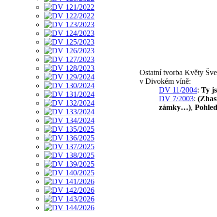
Ostatní tvorba Květy Šv
v Divokém víně:
DV 11/2004
:
Ty j
DV 7/2003
:
(Zhas
zámky…)
,
Pohle