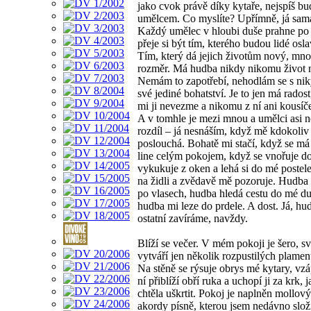
jako cvok právě díky kytaře, nejspíš b
umělcem. Co myslíte? Upřímně, já sam
Každý umělec v hloubi duše prahne po 
přeje si být tím, kterého budou lidé osl
Tím, který dá jejich životům nový, mn
rozměr. Má hudba nikdy nikomu život n
Nemám to zapotřebí, nehodlám se s nik
své jediné bohatství. Je to jen má rados
mi ji nevezme a nikomu z ní ani kousí
A v tomhle je mezi mnou a umělci asi n
rozdíl – já nesnáším, když mě kdokoliv
poslouchá. Bohatě mi stačí, když se m
line celým pokojem, když se vnořuje do
vykukuje z oken a lehá si do mé postele
na židli a zvědavě mě pozoruje. Hudba
po vlasech, hudba hledá cestu do mé du
hudba mi leze do prdele. A dost. Já, hu
ostatní zavíráme, navždy.
Blíží se večer. V mém pokoji je šero, sv
vytváří jen několik rozpustilých plamen
Na stěně se rýsuje obrys mé kytary, vzá
ní přiblíží obří ruka a uchopí ji za krk, 
chtěla uškrtit. Pokoj je naplněn mollov
akordy písně, kterou jsem nedávno složi