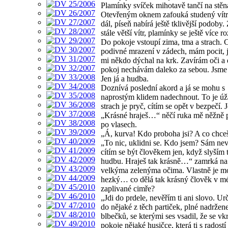
Plamínky svíček mihotavě tančí na stěn
Otevřeným oknem zafouká studený vítr.
dál, píseň nabírá ještě tklivější podoby.
stále větší vítr, plamínky se ještě více ro
Do pokoje vstoupí zima, tma a strach. 
podivné mrazení v zádech, mám pocit, 
mi někdo dýchal na krk. Zavírám oči a 
pokoj nechávám daleko za sebou. Jsme 
Jen já a hudba.
Doznívá poslední akord a já se mohu s
naprostým klidem nadechnout. To je úž
strach je pryč, cítím se opět v bezpečí.
„Krásné hraješ…“ něčí ruka mě něžně 
po vlasech.
„Á, kurva! Kdo proboha jsi? A co chce
„To nic, uklidni se. Kdo jsem? Sám nev
cítím se být člověkem jen, když slyším 
hudbu. Hraješ tak krásně…“ zamrká n
velkýma zelenýma očima. Vlastně je m
hezký… co dělá tak krásný člověk v m
zaplivané cimře?
„Jdi do prdele, nevěřím ti ani slovo. Urč
do nějaké z těch partiček, plné nadržen
blbečků, se kterými ses vsadil, že se vk
pokoje nějaké husičce, která ti s radostí