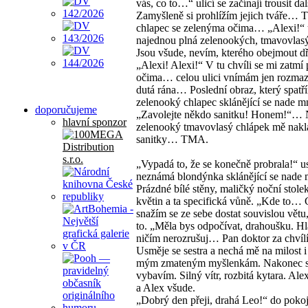
vás, co to…“ ulicí se začínají trousit dalš
Zamyšleně si prohlížím jejich tváře… 
chlapec se zelenýma očima… „Alexi!“ u
najednou plná zelenookých, tmavovlas
Jsou všude, nevím, kterého obejmout dř
„Alexi! Alexi!“ V tu chvíli se mi zatmí 
očima… celou ulici vnímám jen rozm
dutá rána… Poslední obraz, který spatří
zelenooký chlapec sklánějící se nade m
doporučujeme
„Zavolejte někdo sanitku! Honem!“… 
hlavní sponzor
zelenooký tmavovlasý chlápek mě nakl
sanitky… TMA.
„Vypadá to, že se konečně probrala!“ u
neznámá blondýnka sklánějící se nade
Prázdné bílé stěny, maličký noční stole
květin a ta specifická vůně. „Kde to…
snažím se ze sebe dostat souvislou větu,
to. „Měla bys odpočívat, drahoušku. Hl
ničím nerozrušuj… Pan doktor za chvílí
Usměje se sestra a nechá mě na milost i
mým zmateným myšlenkám. Nakonec s
vybavím. Silný vítr, rozbitá kytara. Al
a Alex všude.
„Dobrý den přeji, drahá Leo!“ do pokoj