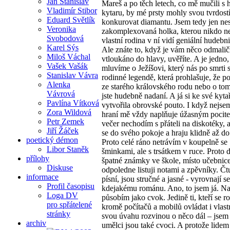
Jan Stanislav
Mareš a po těch letech, co mě mučili s 
Vladimír Stibor
kytaru, by mé prsty mohly svou tvrdost
Eduard Světlík
konkurovat diamantu. Jsem tedy jen ne
Veronika
zakomplexovaná holka, kterou nikdo n
Svobodová
vlastní rodina v ní vidí geniální hudebni
Karel Sýs
Ale znáte to, když je vám něco odmali
Miloš Váchal
vtloukáno do hlavy, uvěříte. A je jedno, 
Vašek Vašák
mluvíme o Ježíšovi, který nás po smrti s
Stanislav Vávra
rodinné legendě, která prohlašuje, že p
Alenka
ze starého královského rodu nebo o to
Vávrová
jste hudebně nadaní. A já si ke své kyta
Pavlína Vítková
vytvořila obrovské pouto. I když nejsem
Zora Wildová
hraní mě vždy naplňuje úžasným pocite
Petr Zemek
večer nechodím s přáteli na diskotéky, 
Jiří Žáček
se do svého pokoje a hraju klidně až do
poetický démon
Proto celé ráno netrávím v koupelně se
Libor Staněk
šminkami, ale s trsátkem v ruce. Proto
přílohy
špatné známky ve škole, místo učebnic
Diskuse
odpoledne listuji notami a zpěvníky. Čtu
informace
písní, jsou stručné a jasné - vyrovnají se
Profil časopisu
kdejakému románu. Ano, to jsem já. Na 
Loga DV
působím jako cvok. Jedině ti, kteří se r
pro spřátelené
kromě počítačů a mobilů ovládat i vlas
stránky
svou úvahu rozvinou o něco dál – jsem
archiv
umělci jsou také cvoci. A protože lide