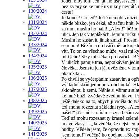
Jeden blbý tón! Jen, ať ho uslyší Alex!
bez kytary se ke mně už nikdy nevrátí,
cestu!
Je konec! Co teď? Ještě nemohl zmizet, 
někde blízko, jen čeká, až začnu hrát. M
za ním, musím ho najít! „Alexi!“ běžím
ulici. Jen tak v teplákách, letním tričku 
Musím ho zastavit, jinak zmizí! Prosím,
se mnou! Běžím a do tváří mě fackuje t
vítr. To on za všechno může, vzal mi ky
mi i jeho! Slzy mi stékají po tvářích. B
V ulicích panuje tma, nepotkávám jedi
člověka. Jsem tu jen já, uvězněna v tom
okamžiku…
Po chvíli se vyčerpáním zastavím a opř
výkladní skříň jednoho z obchůdků. H
skloněnou k zemi. Náhle si všimnu stínu
ke mně blíží. Zvědavě zvednu hlavu. Po
ještě daleko na to, abych jí viděla do tvá
teď mohu rozeznat základní rysy. „Ale
našel!“ šťastně si otírám slzy a běžím z
Teď už mohu rozeznat ty krásné zelené 
tmavé vlasy… „Já věděla, že nejsi jen 
hudby. Věděla jsem, že opravdu existuj
jsem tomu!“ vděčně ho obejmu. „Slečn