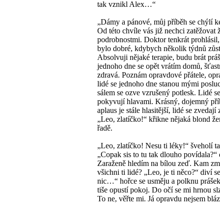
tak vznikl Alex…“
„Dámy a pánové, můj příběh se chýlí k
Od této chvíle vás již nechci zatěžovat
podrobnostmi. Doktor tenkrát prohlásil,
bylo dobré, kdybych několik týdnů zůst
Absolvuji nějaké terapie, budu brát prá
jednoho dne se opět vrátím domů, šťast
zdravá. Poznám opravdové přátele, opr
lidé se jednoho dne stanou mými posl
sálem se ozve vzrušený potlesk. Lidé se
pokyvují hlavami. Krásný, dojemný p
aplaus je stále hlasitější, lidé se zvedají
„Leo, zlatíčko!“ křikne nějaká blond že
řadě.
„Leo, zlatíčko! Nesu ti léky!“ šveholí t
„Copak sis to tu tak dlouho povídala?“ d
Zaraženě hledím na bílou zeď. Kam zmi
všichni ti lidé? „Leo, je ti něco?“ diví s
nic…“ hořce se usměju a polknu prášek
tiše opustí pokoj. Do očí se mi hrnou sl
To ne, věřte mi. Já opravdu nejsem bl