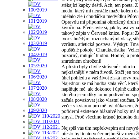
stékající kapky deště. Ach, ten poeta. Z
medu, který mi neustále maže kolem úst
udělalo zle i chudáčku medvídku Púovi
Opravdu mi připomíná ohrožený druh 
živočicha. Představte si, jak by asi vyp
takový zápis v Červené knize. Popis: 
tvor s hnědými rozcuchanými vlasy, stř
vzrůstu, atletická postava. Výskyt: Tm
opuštěné pokoje. Charakteristika: Velice
pozorný, milující hudbu. Hodný, a prot
smrtelném ohrožení!
A přesto byly chvíle strávené s ním to
nejkrásnější v mém životě. Stačí jen tro
úhel pohledu a váš život získá nový ro
Najednou se má hudba stala věcí, která
naplňuje mě, ale dokonce i úplně cizího
kterého jsem díky tomu podivnému spo
začala považovat jako vlastní součást.
večer s kytarou pro mě byl důkazem, že
pofiderní existence bláznivé holky má 
smysl. Proč všechno krásné jednoho dn
Nejspíš vás tím nepřekvapím ani nevyd
přesto byl tento večer nejhorší v mém ž