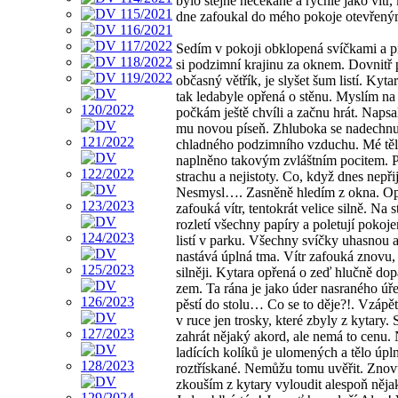
bylo stejně nečekané a rychlé jako vítr,
dne zafoukal do mého pokoje otevřen
Sedím v pokoji obklopená svíčkami a p
si podzimní krajinu za oknem. Dovnitř 
občasný větřík, je slyšet šum listí. Kytar
tak ledabyle opřená o stěnu. Myslím na
počkám ještě chvíli a začnu hrát. Napsa
mu novou píseň. Zhluboka se nadechn
chladného podzimního vzduchu. Mé těl
naplněno takovým zvláštním pocitem. 
strachu a nejistoty. Co, když dnes nepři
Nesmysl…. Zasněně hledím z okna. Op
zafouká vítr, tentokrát velice silně. Na s
rozletí všechny papíry a poletují pokoj
listí v parku. Všechny svíčky uhasnou a
nastává úplná tma. Vítr zafouká znovu, 
silněji. Kytara opřená o zeď hlučně do
zem. Ta rána je jako úder nasraného úř
pěstí do stolu… Co se to děje?!. Vzápě
v ruce jen trosky, které zbyly z kytary.
zahrát nějaký akord, ale nemá to cenu.
ladících kolíků je ulomených a tělo úpl
roztřískané. Nemůžu tomu uvěřit. Zno
zkouším z kytary vyloudit alespoň něja