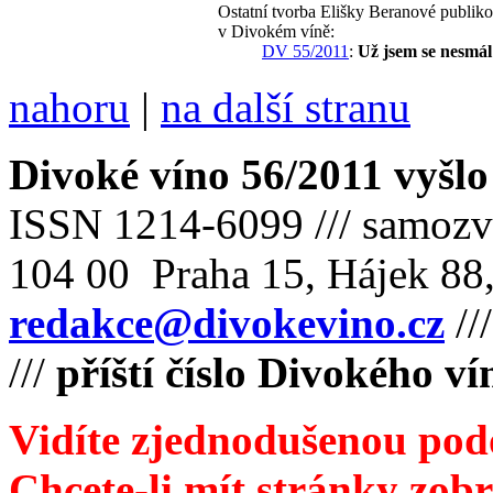
Ostatní tvorba Elišky Beranové publik
v Divokém víně:
DV 55/2011
:
Už jsem se nesmál
nahoru
|
na další stranu
Divoké víno 56/2011 vyšlo
ISSN 1214-6099 /// samozv
104 00 Praha 15, Hájek 88,
redakce@divokevino.cz
//
///
příští číslo Divokého v
Vidíte zjednodušenou pod
Chcete-li mít stránky zobr