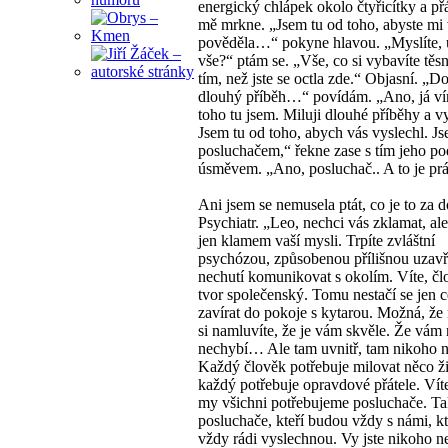
energický chlápek okolo čtyřicítky a př
mě mrkne. „Jsem tu od toho, abyste mi
pověděla…“ pokyne hlavou. „Myslíte, 
vše?“ ptám se. „Vše, co si vybavíte těs
tím, než jste se octla zde.“ Objasní. „Do
dlouhý příběh…“ povídám. „Ano, já ví
toho tu jsem. Miluji dlouhé příběhy a v
Jsem tu od toho, abych vás vyslechl. J
posluchačem,“ řekne zase s tím jeho p
úsměvem. „Ano, posluchač.. A to je p
Ani jsem se nemusela ptát, co je to za d
Psychiatr. „Leo, nechci vás zklamat, ale
jen klamem vaší mysli. Trpíte zvláštní
psychózou, způsobenou přílišnou uzavř
nechutí komunikovat s okolím. Víte, čl
tvor společenský. Tomu nestačí se jen 
zavírat do pokoje s kytarou. Možná, že
si namluvíte, že je vám skvěle. Že vám 
nechybí… Ale tam uvnitř, tam nikoho ne
Každý člověk potřebuje milovat něco ž
každý potřebuje opravdové přátele. Vít
my všichni potřebujeme posluchače. T
posluchače, kteří budou vždy s námi, kt
vždy rádi vyslechnou. Vy jste nikoho n