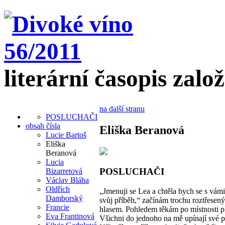
literární časopis zalo
na další stranu
POSLUCHAČI
obsah čísla
Eliška Beranová
Lucie Bartoš
Eliška
Beranová
Lucia
POSLUCHAČI
Bizarretová
Václav Bláha
Oldřich
„Jmenuji se Lea a chtěla bych se s vámi
Damborský
svůj příběh,“ začínám trochu roztřesen
Francie
hlasem. Pohledem těkám po místnosti pl
Eva Frantinová
Všichni do jednoho na mě upínají své p