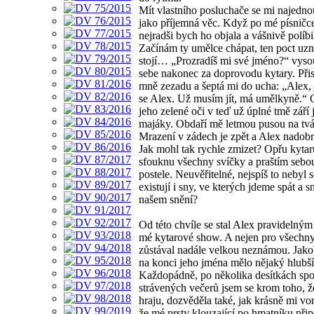
Mít vlastního posluchače se mi najedno
jako příjemná věc. Když po mé písničce
nejradši bych ho objala a vášnivě políbi
Začínám ty umělce chápat, ten poct uzn
stojí… „Prozradíš mi své jméno?“ vys
sebe nakonec za doprovodu kytary. Přis
mně zezadu a šeptá mi do ucha: „Alex,
se Alex. Už musím jít, má umělkyně.“ 
jeho zelené oči v teď už úplné tmě září
majáky. Obdaří mě letmou pusou na tvá
Mrazení v zádech je zpět a Alex nadobr
Jak mohl tak rychle zmizet? Opřu kytar
sfouknu všechny svíčky a praštím sebo
postele. Neuvěřitelné, nejspíš to nebyl
existují i sny, ve kterých jdeme spát a 
našem snění?
Od této chvíle se stal Alex pravidelný
mé kytarové show. A nejen pro všechn
zůstával nadále velkou neznámou. Jako
na konci jeho jména mělo nějaký hlubš
Každopádně, po několika desítkách sp
strávených večerů jsem se krom toho, ž
hraju, dozvěděla také, jak krásně mi von
že mé prsty klouzající po hmatníku při