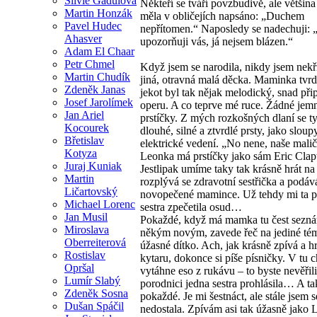
Silvie Gadulová
Někteří se tváří povzbudivě, ale většina
Martin Honzák
měla v obličejích napsáno: „Duchem
Pavel Hudec
nepřítomen.“ Naposledy se nadechuji: 
Ahasver
upozorňuji vás, já nejsem blázen.“
Adam El Chaar
Petr Chmel
Když jsem se narodila, nikdy jsem nekř
Martin Chudík
jiná, otravná malá děcka. Maminka tvrd
Zdeněk Janas
jekot byl tak nějak melodický, snad při
Josef Jarolímek
operu. A co teprve mé ruce. Žádné jem
Jan Ariel
prstíčky. Z mých rozkošných dlaní se ty
Kocourek
dlouhé, silné a ztvrdlé prsty, jako sloup
Břetislav
elektrické vedení. „No nene, naše mali
Kotyza
Leonka má prstíčky jako sám Eric Clap
Juraj Kuniak
Jestlipak umíme taky tak krásně hrát na
Martin
rozplývá se zdravotní sestřička a podá
Ličartovský
novopečené mamince. Už tehdy mi ta p
Michael Lorenc
sestra zpečetila osud…
Jan Musil
Pokaždé, když má mamka tu čest seznám
Miroslava
někým novým, zavede řeč na jediné tém
Oberreiterová
úžasné dítko. Ach, jak krásně zpívá a h
Rostislav
kytaru, dokonce si píše písničky. V tu c
Opršal
vytáhne eso z rukávu – to byste nevěřili
Lumír Slabý
porodnici jedna sestra prohlásila… A tak
Zdeněk Sosna
pokaždé. Je mi šestnáct, ale stále jsem 
Dušan Spáčil
nedostala. Zpívám asi tak úžasně jako 