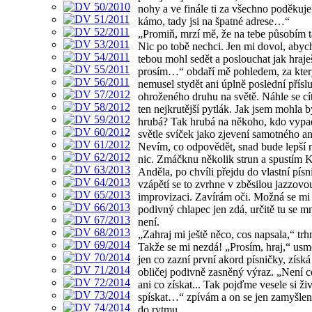
nohy a ve finále ti za všechno poděkuj
kámo, tady jsi na špatné adrese…“
„Promiň, mrzí mě, že na tebe působím t
Nic po tobě nechci. Jen mi dovol, abych
tebou mohl sedět a poslouchat jak hraje
prosím…“ obdaří mě pohledem, za kter
nemusel stydět ani úplně poslední přísl
ohroženého druhu na světě. Náhle se cí
ten nejkrutější pytlák. Jak jsem mohla b
hrubá? Tak hrubá na někoho, kdo vypa
světle svíček jako zjevení samotného a
Nevím, co odpovědět, snad bude lepší n
nic. Zmáčknu několik strun a spustím 
Anděla, po chvíli přejdu do vlastní písn
vzápětí se to zvrhne v zběsilou jazzovo
improvizaci. Zavírám oči. Možná se mi
podivný chlapec jen zdá, určitě tu se 
není.
„Zahraj mi ještě něco, cos napsala,“ tr
Takže se mi nezdá! „Prosím, hraj,“ usmě
jen co zazní první akord písničky, získá
obličej podivně zasněný výraz. „Není co 
ani co získat... Tak pojďme vesele si ži
spískat…“ zpívám a on se jen zamyšle
do rytmu.