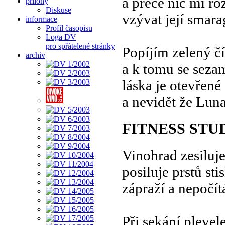
a přece nic mi r
přílohy
Diskuse
vzývat její smara
informace
Profil časopisu
Loga DV
pro spřátelené stránky
Popíjím zelený č
archiv
a k tomu se seza
láska je otevřen
a nevidět že Lun
FITNESS STU
Vinohrad zesiluje
posiluje prstů st
zápraží a nepočí
Při sekání plevel