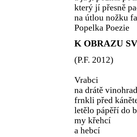
který jí přesně pa
na útlou nožku fa
Popelka Poezie
K OBRAZU S
(P.F. 2012)
Vrabci
na drátě vinohra
frnkli před káně
letělo pápěří do 
my křehcí
a hebcí