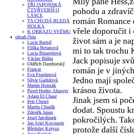
Milý pane Hess,z
TŘI JAPONSKÁ
pohodu a zdravíč
ČTYŘVERŠÍ O
LÁSCE
román Romance o 
TA CHUDÁ BLEDÁ
HOLKA
vřele doporučit i
K OBRAZU SVÉMU
obsah čísla
život sám a je n
Lucie Bartoš
Eliška Beranová
mi to tak trochu
Lucia Bizarretová
Jack popisuje sv
Václav Bláha
Oldřich Damborský
román je v jiných
Francie
Eva Frantinová
Jedno mají spole
Silvie Gadulová
Martin Honzák
krásou života.
Pavel Hudec Ahasver
Adam El Chaar
Jinak jsem si poč
Petr Chmel
Martin Chudík
dodat. Spoustu kr
Zdeněk Janas
pokročilých. Tak
Josef Jarolímek
Jan Ariel Kocourek
protože další čís
Břetislav Kotyza
Juraj Kuniak