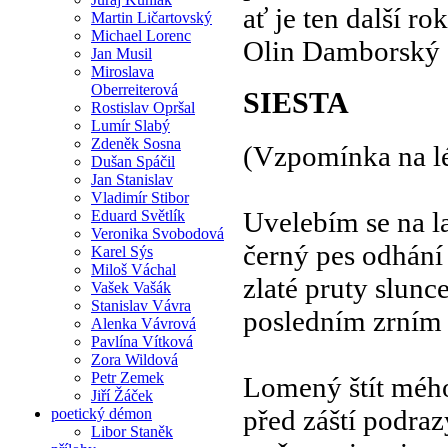
ať je ten další r
Martin Ličartovský
Michael Lorenc
Olin Damborský
Jan Musil
Miroslava
Oberreiterová
SIESTA
Rostislav Opršal
Lumír Slabý
Zdeněk Sosna
(Vzpomínka na l
Dušan Spáčil
Jan Stanislav
Vladimír Stibor
Uvelebím se na l
Eduard Světlík
Veronika Svobodová
černý pes odhání
Karel Sýs
Miloš Váchal
zlaté pruty slunc
Vašek Vašák
Stanislav Vávra
posledním zrním
Alenka Vávrová
Pavlína Vítková
Zora Wildová
Petr Zemek
Lomený štít méh
Jiří Žáček
před záští podraz
poetický démon
Libor Staněk