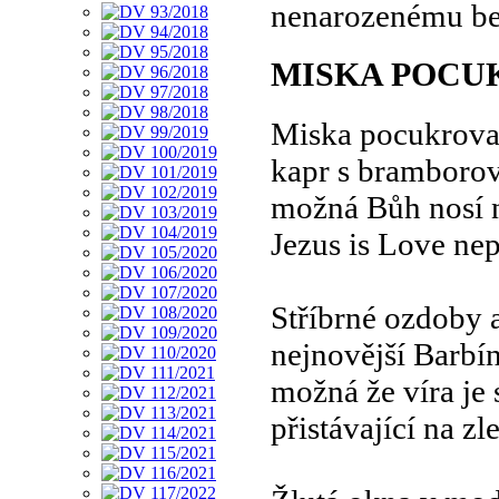
nenarozenému ber
MISKA POCU
Miska pocukrova
kapr s bramboro
možná Bůh nosí n
Jezus is Love ne
Stříbrné ozdoby 
nejnovější Barbí
možná že víra je 
přistávající na z