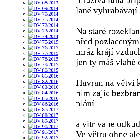
mrazivá luna při
laně vyhrabávají
Na staré rozeklan
před pozlaceným
mráz krájí vzduch
jen ty máš vlahé 
Havran na větvi 
ním zajíc bezbran
plání
a vítr vane odku
Ve větru ohne ale