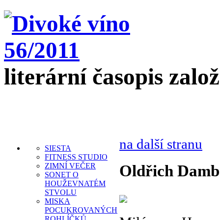
literární časopis zalo
na další stranu
SIESTA
FITNESS STUDIO
ZIMNÍ VEČER
Oldřich Damb
SONET O
HOUŽEVNATÉM
STVOLU
MISKA
POCUKROVANÝCH
ROHLÍČKŮ