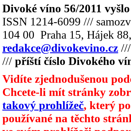
Divoké víno 56/2011 vyšlo
ISSN 1214-6099 /// samozv
104 00 Praha 15, Hájek 88,
redakce@divokevino.cz
//
///
příští číslo Divokého v
Vidíte zjednodušenou pod
Chcete-li mít stránky zobr
takový prohlížeč
, který p
používané na těchto strán