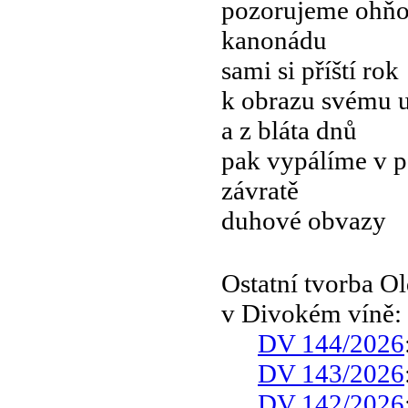
pozorujeme ohňo
kanonádu
sami si příští rok
k obrazu svému 
a z bláta dnů
pak vypálíme v p
závratě
duhové obvazy
Ostatní tvorba 
v Divokém víně:
DV 144/2026
DV 143/2026
DV 142/2026