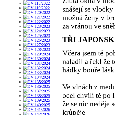
Žlutá okna v mod
snášejí se vločky
možná ženy v bro
za vránou ve sněh
TŘI JAPONSK
Včera jsem tě poh
naladil a řekl že
hádky bouře lásku
Ve vlnách z medu 
ocel chvíli tě po 
že se nic neděje 
krůpěje