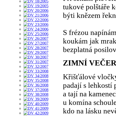
tukové polštáře 
býti knězem řekn
S frézou napínám
koukám jak mraky
bezplatná posilov
ZIMNÍ VEČE
Křišťálové vločk
padají s lehkostí 
a tají na kamene
u komína schoul
kdo na lásku nev