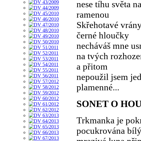
nese tíhu světa n
ramenou
Skřehotavé vrány
černé hloučky
necháváš mne us
na tvých rozhoze
a přitom
nepoužil jsem jed
plamenné...
SONET O HO
Trkmanka je pokr
pocukrována bílý