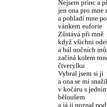
Nejsem princ a p
jen ona pro mne 
a pohladí mne po 
vánkem euforie
Zůstává při mně
když všichni odeš
a bál nočních mů
začíná kolem mn
čtverylku
Vybral jsem si ji
a ona se mi snažil
v kočáru s jední
běloušem
a já ji poznal pod