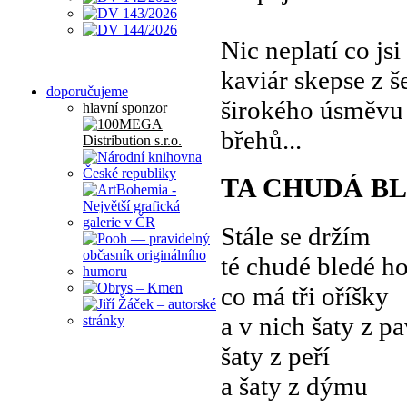
Nic neplatí co jsi
kaviár skepse z š
doporučujeme
širokého úsměvu z
hlavní sponzor
břehů...
TA CHUDÁ B
Stále se držím
té chudé bledé h
co má tři oříšky
a v nich šaty z p
šaty z peří
a šaty z dýmu