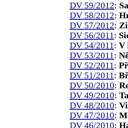
DV 59/2012
:
Sa
DV 58/2012
:
Hn
DV 57/2012
:
Zi
DV 56/2011
:
Si
DV 54/2011
:
V 
DV 53/2011
:
Ně
DV 52/2011
:
Př
DV 51/2011
:
Bř
DV 50/2010
:
Re
DV 49/2010
:
Ta
DV 48/2010
:
Vi
DV 47/2010
:
Mo
DV 46/2010
:
Há