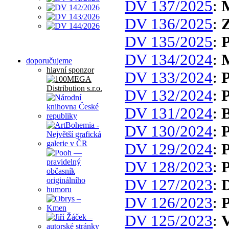
DV 137/2025
:
M
DV 136/2025
:
Z
DV 135/2025
:
P
DV 134/2024
:
doporučujeme
hlavní sponzor
DV 133/2024
:
P
DV 132/2024
:
P
DV 131/2024
:
B
DV 130/2024
:
P
DV 129/2024
:
P
DV 128/2023
:
P
DV 127/2023
:
D
DV 126/2023
:
P
DV 125/2023
:
V