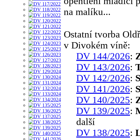
opentlení mladíci 
na malíku...
Ostatní tvorba Ol
v Divokém víně:
DV 144/2026
:
Z
DV 143/2026
:
T
DV 142/2026
:
S
DV 141/2026
:
S
DV 140/2025
:
Z
DV 139/2025
:
další
DV 138/2025
:
L