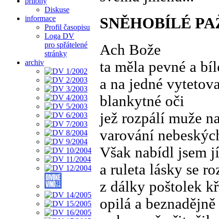
přílohy
Diskuse
informace
SNĚHOBÍLÉ PA
Profil časopisu
Loga DV
pro spřátelené
Ach Bože
stránky
archiv
ta měla pevné a bíl
a na jedné vytetov
blankytné oči
jež rozpálí muže n
varování nebeskýc
Však nabídl jsem jí
a ruleta lásky se ro
z dálky poštolek kř
opilá a beznadějně