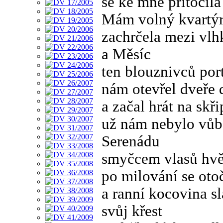
se ke mně přitočila
Mám volný kvartý
zachrčela mezi vl
a Měsíc
ten blouznivců por
nám otevřel dveře 
a začal hrát na skř
už nám nebylo vů
Serenádu
smyčcem vlasů hv
po milování se ot
a ranní kocovina sl
svůj křest