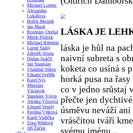
(Oldřich Damborsk
Michael Lorenc
Alexandra
Lukášová
Bořek Mezník
Jan Musil
LÁSKA JE LEH
Rostislav Opršal
Mirek Pijáček
Michael Rittstein
láska je hůl na pac
Lumír Slabý
Zdeněk Sosna
naivní subreta s o
Dušan Spáčil
Jan Stanislav
koketa co usíná s
Vladimír Stibor
Eduard Světlík
horká pusa na řasy 
Karel Sýs
Miroslav
co v jedno srůstaj 
Václavek
Stanislav Vávra
přečte jen dychtivé
Alenka Vávrová
Eduard Veselý
úsměvu neváží ani 
Pavlína Vítková
Karel Vodička
vrásčitou tváří kme
Zora Wildová
Jiří Žáček
svému jménu...