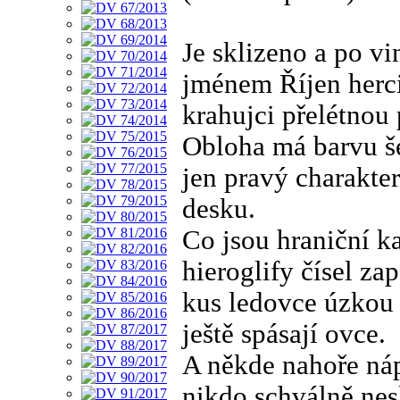
Je sklizeno a po vi
jménem Říjen herci 
krahujci přelétnou
Obloha má barvu še
jen pravý charakter
desku.
Co jsou hraniční k
hieroglify čísel za
kus ledovce úzkou 
ještě spásají ovce.
A někde nahoře ná
nikdo schválně nes