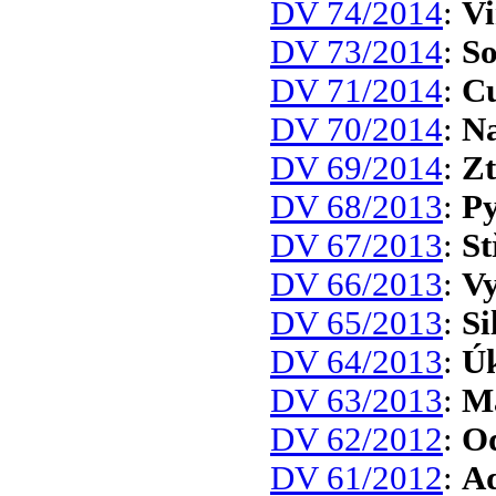
DV 74/2014
:
Vi
DV 73/2014
:
So
DV 71/2014
:
Cu
DV 70/2014
:
Na
DV 69/2014
:
Zt
DV 68/2013
:
Py
DV 67/2013
:
St
DV 66/2013
:
Vy
DV 65/2013
:
Si
DV 64/2013
:
Úk
DV 63/2013
:
Ma
DV 62/2012
:
Od
DV 61/2012
:
Ad