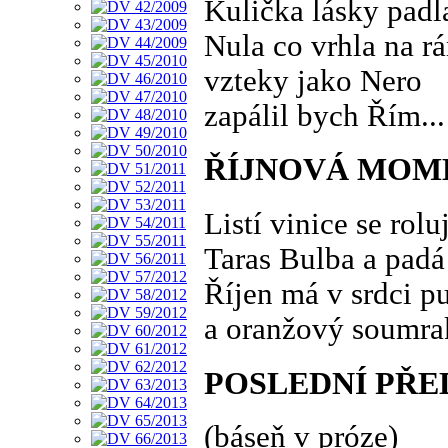
Kulička lásky padl
Nula co vrhla na r
vzteky jako Nero
zapálil bych Řím...
ŘÍJNOVÁ MOM
Listí vinice se rolu
Taras Bulba a padá 
Říjen má v srdci p
a oranžový soumrak
POSLEDNÍ PŘE
(báseň v próze)