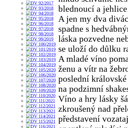
blednoucí a jehlice 
A jen my dva divác
spadne s hedvábn
láska pozvedne neb
se uloží do důlku r
A mladé víno pomal
ženu a vítr na žebr
poslední královské
na podzimní shake
Víno a hry lásky š
zkroušený nad přel
představení vozata