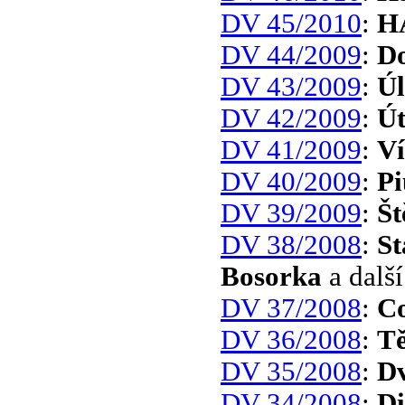
DV 45/2010
:
H
DV 44/2009
:
Do
DV 43/2009
:
Úl
DV 42/2009
:
Út
DV 41/2009
:
Ví
DV 40/2009
:
Pi
DV 39/2009
:
Št
DV 38/2008
:
St
Bosorka
a další
DV 37/2008
:
Co
DV 36/2008
:
Tě
DV 35/2008
:
Dv
DV 34/2008
:
Di