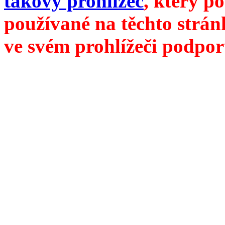
takový prohlížeč
, který p
používané na těchto strán
ve svém prohlížeči podpor