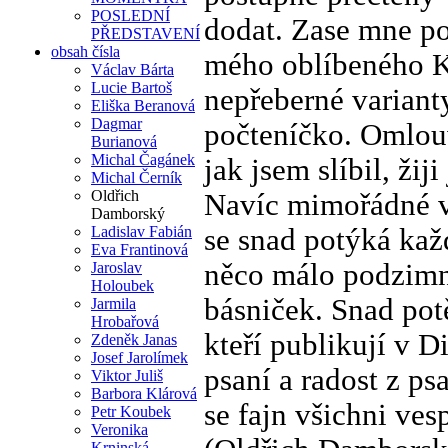
POSLEDNÍ
dodat. Zase mne po
PŘEDSTAVENÍ
obsah čísla
mého oblíbeného Ka
Václav Bárta
Lucie Bartoš
nepřeberné varianty
Eliška Beranová
Dagmar
počteníčko. Omlouv
Burianová
Michal Čagánek
jak jsem slíbil, ži
Michal Černík
Oldřich
Navíc mimořádné vý
Damborský
se snad potýká každ
Ladislav Fabián
Eva Frantinová
něco málo podzimn
Jaroslav
Holoubek
básniček. Snad pot
Jarmila
Hrobařová
kteří publikují v D
Zdeněk Janas
Josef Jarolímek
psaní a radost z ps
Viktor Juliš
Barbora Klárová
se fajn všichni ves
Petr Koubek
Veronika
Krninská