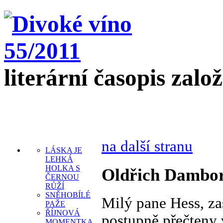
literární časopis zalo
na další stranu
LÁSKA JE
LEHKÁ
HOLKA S
Oldřich Dambo
ČERNOU
RŮŽÍ
SNĚHOBÍLÉ
Milý pane Hess, za
PAŽE
ŘÍJNOVÁ
postupně přečteny
MOMENTKA