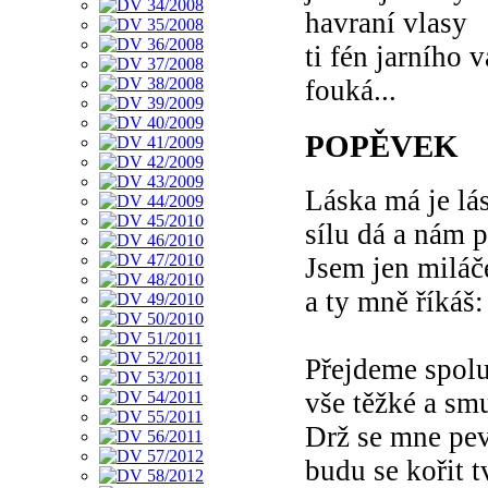
havraní vlasy
ti fén jarního 
fouká...
POPĚVEK
Láska má je lá
sílu dá a nám
Jsem jen miláč
a ty mně říkáš:
Přejdeme spolu
vše těžké a sm
Drž se mne pev
budu se kořit t