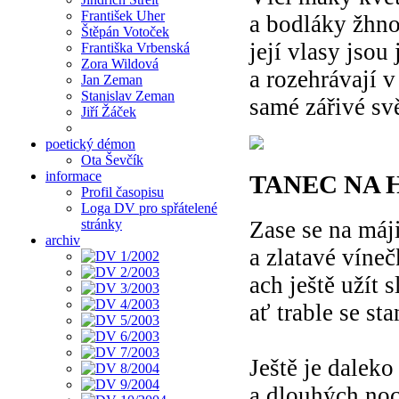
František Uher
a bodláky žhn
Štěpán Votoček
její vlasy jsou
Františka Vrbenská
Zora Wildová
a rozehrávají v
Jan Zeman
Stanislav Zeman
samé zářivé svě
Jiří Žáček
poetický démon
Ota Ševčík
informace
TANEC NA 
Profil časopisu
Loga DV pro spřátelené
Zase se na máji
stránky
archiv
a zlatavé víne
ach ještě užít 
ať trable se s
Ještě je dalek
a dlouhých noc