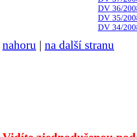
DV 36/200
DV 35/200
DV 34/200
nahoru
|
na další stranu
Divoké víno 120/2022 vyšl
ISSN 1214-6099 ❖ samozva
104 00 Praha 10, Hájek 88
redakce@divokevino.cz
vyjde 19. září 2022