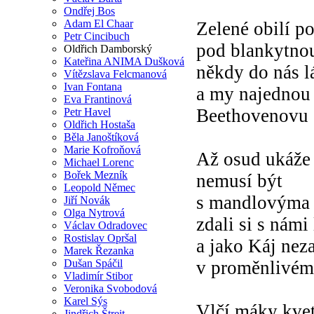
Ondřej Bos
Adam El Chaar
Zelené obilí p
Petr Cincibuch
pod blankytno
Oldřich Damborský
Kateřina ANIMA Dušková
někdy do nás l
Vítězslava Felcmanová
Ivan Fontana
a my najednou
Eva Frantinová
Beethovenovu
Petr Havel
Oldřich Hostaša
Běla Janoštíková
Marie Kofroňová
Až osud ukáže z
Michael Lorenc
Bořek Mezník
nemusí být
Leopold Němec
s mandlovýma 
Jiří Novák
Olga Nytrová
zdali si s námi
Václav Odradovec
Rostislav Opršal
a jako Káj nez
Marek Řezanka
Dušan Spáčil
v proměnlivém
Vladimír Stibor
Veronika Svobodová
Karel Sýs
Vlčí máky kve
Jindřich Štreit