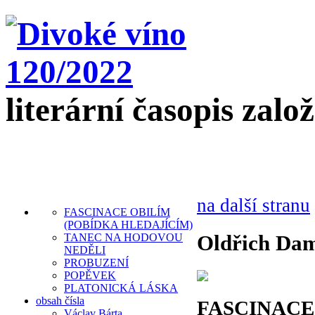
literární časopis zalo
na další stranu
FASCINACE OBILÍM
(POBÍDKA HLEDAJÍCÍM)
Oldřich Da
TANEC NA HODOVOU
NEDĚLI
PROBUZENÍ
POPĚVEK
PLATONICKÁ LÁSKA
obsah čísla
FASCINACE
Václav Bárta