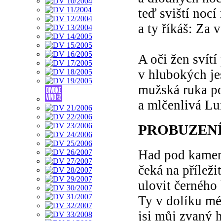
teď sviští nocí
a ty říkáš: Za 
A oči žen svítí
v hlubokých je
mužská ruka po
a mlčenlivá Lu
PROBUZEN
Had pod kame
čeká na příleži
ulovit černého
Ty v dolíku m
jsi můj zvaný 