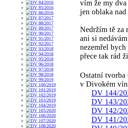
vím že my dva 
jen oblaka nad
Nedržím tě za
ani si nedávám
nezemřel bych 
přece tak rád ž
Ostatní tvorb
v Divokém vín
DV 144/20
DV 143/20
DV 142/20
DV 141/20