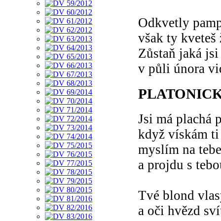
Odkvetly pampe
však ty kveteš
Zůstaň jaká jsi
v půli února v
PLATONIC
Jsi má plachá p
když vískám ti
myslím na tebe
a projdu s teb
Tvé blond vlas
a oči hvězd sví