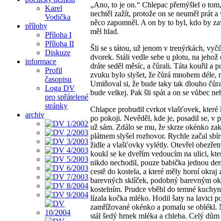
„Ano, to je on.“ Chlepac přemýšlel o tom,
Karel
nechtěl zažít, protože on se neuměl prát a
Vodička
něco zapomněl. A on by to byl, kdo by za
přílohy
měl hlad.
Příloha I
Příloha II
Šli se s tátou, už jenom v trenýrkách, vyč
Diskuze
dvorek. Stáli vedle sebe u plotu, na jehož
informace
dráte seděl měsíc, a čůrali. Táta kouřil a p
Profil
zvuku bylo slyšet, že čůrá mnohem déle, 
časopisu
Umiňoval si, že bude taky tak dlouho čůra
Loga DV
bude velkej. Pak šli spát a on se vůbec ne
pro spřátelené
stránky
Chlapce probudil cvrkot vlašťovek, které 
archiv
po pokoji. Nevěděl, kde je, posadil se, v p
už sám. Zdálo se mu, že skrze okénko zak
plátnem slyšel rozhovor. Rychle začal sbír
židle a vlašťovky vylétly. Otevřel obezřet
koukl se ke dveřím vedoucím na ulici, kt
nikdo nechodil, pouze babička jednou den
cestě do kostela, a které měly horní okraj 
barevných sklíček, podobný barevným o
kostelním. Prudce vběhl do temné kuchyn
lízala kočka mléko. Hodil šaty na lavici 
zamřížované okénko a pomalu se oblékl. 
stál šedý hrnek mléka a chleba. Celý dům 