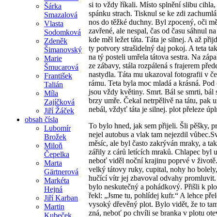
si to vždy říkali. Místo splnění slibu cihla,
Šárka
spánku strach. Tisknul se ke zdi zachumlá
Smazalová
nos do těžké duchny. Byl zpocený, oči mě
Vlasta
zavřené, ale nespal, čas od času sáhnul na
Sodomková
kde měl ležet táta. Táta je silnej. A až při
Zdeněk
ty potvory strašidelný daj pokoj. A teta ta
Šimanovský
na tý posteli umřela tátova sestra. Na zápal
Marie
ze zábavy, stála rozpálená s frajerem před
Šmucarová
nastydla. Táta mu ukazoval fotografii v 
František
rámu. Teta byla moc mladá a krásná. Pod
Talián
jsou vždy květiny. Smrt. Bál se smrti, bál 
Míla
brzy umře. Čekal netrpělivě na tátu, pak u
Zajíčková
nebál, vždyť táta je silnej. plot přeleze úp
Jiří Žáček
obsah čísla
To bylo hned, jak sem přijeli. Šli pěšky, p
Lubomír
nejel autobus a vlak tam nejezdil vůbec.Sv
Brožek
měsíc, ale byl často zakrýván mraky, a ta
Miloň
zářily z cárů letících mraků. Chlapec byl 
Čepelka
neboť viděl noční krajinu poprvé v životě
Marta
velký tátovy ruky, cupital, nohy ho bolely,
Gärtnerová
hučící vítr jej zbavoval odvahy promluvit
Markéta
bylo neskutečný a pohádkový. Přišli k plot
Hejná
řekl: „Jsme tu, pohlídej kufr.“ A lehce přel
Jiří Karban
vysoký dřevěný plot. Bylo vidět, že to t
Martin
zná, neboť po chvíli se branka v plotu ote
Kubeček