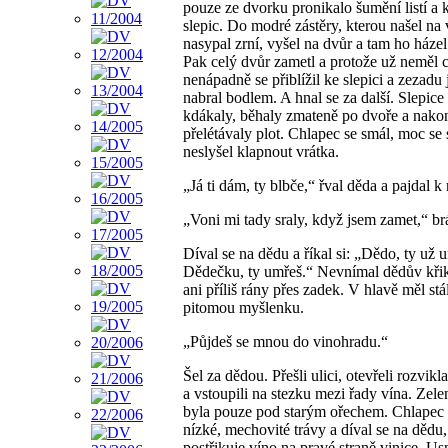
pouze ze dvorku pronikalo šumění listí a 
slepic. Do modré zástěry, kterou našel na 
nasypal zrní, vyšel na dvůr a tam ho házel
Pak celý dvůr zametl a protože už neměl c
nenápadně se přiblížil ke slepici a zezadu 
nabral bodlem. A hnal se za další. Slepic
kdákaly, běhaly zmateně po dvoře a nako
přelétávaly plot. Chlapec se smál, moc se
neslyšel klapnout vrátka.
„Já ti dám, ty blbče,“ řval děda a pajdal 
„Voni mi tady sraly, když jsem zamet,“ brá
Díval se na dědu a říkal si: „Dědo, ty už 
Dědečku, ty umřeš.“ Nevnímal dědův křik,
ani příliš rány přes zadek. V hlavě měl stá
pitomou myšlenku.
„Půjdeš se mnou do vinohradu.“
Šel za dědou. Přešli ulici, otevřeli rozvikl
a vstoupili na stezku mezi řady vína. Zele
byla pouze pod starým ořechem. Chlapec s
nízké, mechovité trávy a díval se na dědu,
postřikuje víno na pravé straně vinice. Us