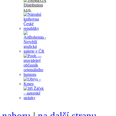
nahoru
|
na další stranu