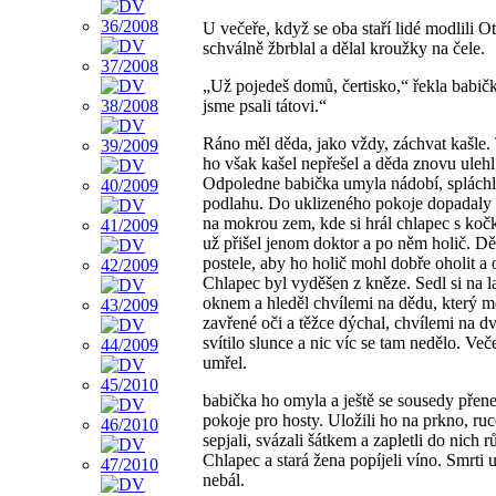
U večeře, když se oba staří lidé modlili O
schválně žbrblal a dělal kroužky na čele.
„Už pojedeš domů, čertisko,“ řekla babič
jsme psali tátovi.“
Ráno měl děda, jako vždy, záchvat kašle.
ho však kašel nepřešel a děda znovu ulehl
Odpoledne babička umyla nádobí, splách
podlahu. Do uklizeného pokoje dopadaly
na mokrou zem, kde si hrál chlapec s koč
už přišel jenom doktor a po něm holič. Dě
postele, aby ho holič mohl dobře oholit a o
Chlapec byl vyděšen z kněze. Sedl si na l
oknem a hleděl chvílemi na dědu, který m
zavřené oči a těžce dýchal, chvílemi na 
svítilo slunce a nic víc se tam nedělo. Več
umřel.
babička ho omyla a ještě se sousedy přene
pokoje pro hosty. Uložili ho na prkno, ru
sepjali, svázali šátkem a zapletli do nich r
Chlapec a stará žena popíjeli víno. Smrti 
nebál.