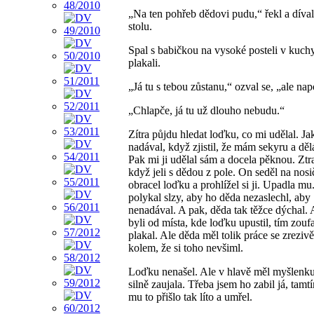
„Na ten pohřeb dědovi pudu,“ řekl a díval
stolu.
Spal s babičkou na vysoké posteli v kuchy
plakali.
„Já tu s tebou zůstanu,“ ozval se, „ale na
„Chlapče, já tu už dlouho nebudu.“
Zítra půjdu hledat loďku, co mi udělal. Ja
nadával, když zjistil, že mám sekyru a dělá
Pak mi ji udělal sám a docela pěknou. Ztrat
když jeli s dědou z pole. On seděl na nosič
obracel loďku a prohlížel si ji. Upadla mu
polykal slzy, aby ho děda nezaslechl, aby
nenadával. A pak, děda tak těžce dýchal. 
byli od místa, kde loďku upustil, tím zoufa
plakal. Ale děda měl tolik práce se zreziv
kolem, že si toho nevšiml.
Loďku nenašel. Ale v hlavě měl myšlenku
silně zaujala. Třeba jsem ho zabil já, tamt
mu to přišlo tak líto a umřel.