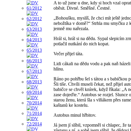
A to už jsme u dne, kdy si hoch vzal oprat
oběsit. Divné. Směšné. Čestné.
„Bohoušku, myslíš, že chci mít ještě jedn
nebožtíka v domě?“ Strhla mu smyčku z 
jemně mu nařezala.
Hrál si, hrál si na dědu. Sypal slepicím zrn
potlačil nutkání do nich kopat.
Večer přijel táta.
Lidi cákali na dědu vodu a pak naň házeli
hlínu.
Ráno po pohřbu šel s tátou a s babičkou po
Šli tiše. Chvíli museli čekat, než přijel aut
babičce se chvěl knírek, když říkala: „A 
zase dojeďte.“ Autobus se rozjel. Slunce 
starou ženu, která šla s vlňákem přes rame
kaštanů ke kostelu.
Autobus minul hřbitov.
Já jsem jí slíbil, vzpomněl si chlapec, že t
zůstanu s ní, a sobě jsem slíbil, že dědovi