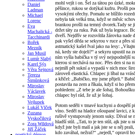
mohl vejít i on. Šel za tátou po úzké, mok
Daniel
pěšince, rukou se dotýkal kufru. Prošli po
Ladman
vysokými ořechy. Pomalu se blížilo rozedn
Michael
nebyla tak velká tma, když se měsíc schov
Lorenc
brankou prošli na temný dvorek.Tady se j
Eva
držet táty za ruku. Pak už byla legrace. B
Machalická -
dveří. Nejdřív se rozsvítila žárovka nade 
Tacchinardi
pak vyšel děda se sekyrou v ruce a přes si
Bořek
astmatický kašel řval jako na lesy: „Vítajte,
Mezník
ná, kedy ste dojeli?“ a sekyru upustil na 
Jan Musil
ním vyšla babička v tý svý nejspodnější s
Lumír Slabý
kterou si nechává na noc. Přes den si na n
Karel Sýs
nejmíň pět sukní a vypadá v nich moc širo
Věra Šejnová
zároveň elastická. Chlapec ji líbal na vrásč
Tereza
a křičel: „Babičko, my jsme přijeli.“ Babi
Šimůnková
postavila na zem a říkala, když si ho přem
Miroslav
pohledem: „Z tebe je ale šohaj, Bohoušku
Václavek
chlapec byl rád, že už je šohaj.
Miroslav
Vejlupek
Potom seděli v tmavé kuchyni a dospělí pil
Lukáš Vlček
víno. Seděl na hladce ošoupané lavici, z k
Zuzana
rušivě vystupovaly jenom suky. Díval se n
Vyskočilová
hladší stůl. „Tati, to je ten stůl, ajk jste u ně
Zora Wildová
když jste byli malí a jak jste se u něj prali
Jiří Žáček
kdo zaváhal, nežral?“ „nejedl,“ opravil ho
poetický démon