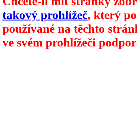
Chcete-li mít stránky zobr
takový prohlížeč
, který p
používané na těchto strán
ve svém prohlížeči podpor