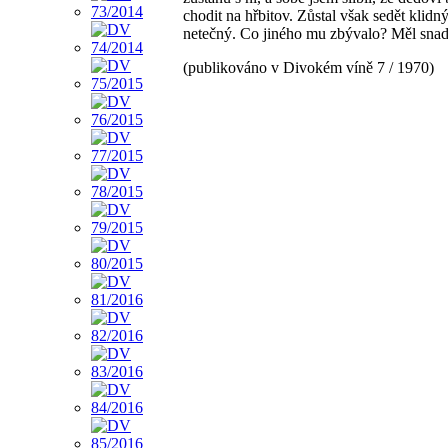
chodit na hřbitov. Zůstal však sedět klidný
netečný. Co jiného mu zbývalo? Měl snad
(publikováno v Divokém víně 7 / 1970)