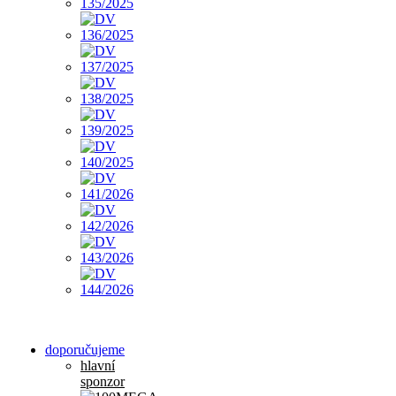
doporučujeme
hlavní
sponzor