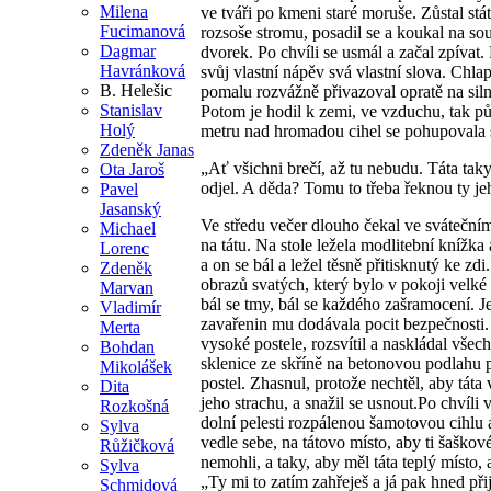
Milena
ve tváři po kmeni staré moruše. Zůstal stát
Fucimanová
rozsoše stromu, posadil se a koukal na s
Dagmar
dvorek. Po chvíli se usmál a začal zpívat.
Havránková
svůj vlastní nápěv svá vlastní slova. Chla
B. Helešic
pomalu rozvážně přivazoval opratě na siln
Stanislav
Potom je hodil k zemi, ve vzduchu, tak p
Holý
metru nad hromadou cihel se pohupovala
Zdeněk Janas
„Ať všichni brečí, až tu nebudu. Táta tak
Ota Jaroš
odjel. A děda? Tomu to třeba řeknou ty je
Pavel
Jasanský
Ve středu večer dlouho čekal ve sváteční
Michael
na tátu. Na stole ležela modlitební knížka
Lorenc
a on se bál a ležel těsně přitisknutý ke zdi
Zdeněk
obrazů svatých, který bylo v pokoji velké
Marvan
bál se tmy, bál se každého zašramocení. J
Vladimír
zavařenin mu dodávala pocit bezpečnosti. 
Merta
vysoké postele, rozsvítil a naskládal všec
Bohdan
sklenice ze skříně na betonovou podlahu 
Mikolášek
postel. Zhasnul, protože nechtěl, aby táta 
Dita
jeho strachu, a snažil se usnout.Po chvíli 
Rozkošná
dolní pelesti rozpálenou šamotovou cihlu a
Sylva
vedle sebe, na tátovo místo, aby ti šaškov
Růžičková
nemohli, a taky, aby měl táta teplý místo, a
Sylva
„Ty mi to zatím zahřeješ a já pak hned při
Schmidová