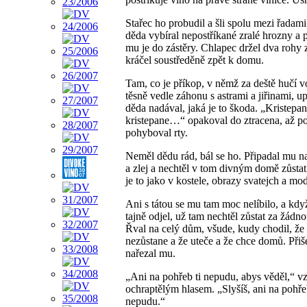
Stařec ho probudil a šli spolu mezi řadami
děda vybíral nepostříkané zralé hrozny a 
mu je do zástěry. Chlapec držel dva rohy 
kráčel soustředěně zpět k domu.
Tam, co je příkop, v němž za deště hučí v
těsně vedle záhonu s astrami a jiřinami, u
děda nadával, jaká je to škoda. „Kristepan
kristepane…“ opakoval do ztracena, až p
pohyboval rty.
Neměl dědu rád, bál se ho. Připadal mu n
a zlej a nechtěl v tom divným domě zůsta
je to jako v kostele, obrazy svatejch a m
Ani s tátou se mu tam moc nelíbilo, a když
tajně odjel, už tam nechtěl zůstat za žádn
Řval na celý dům, všude, kudy chodil, že
nezůstane a že uteče a že chce domů. Přiš
nařezal mu.
„Ani na pohřeb ti nepudu, abys věděl,“ vz
ochraptělým hlasem. „Slyšíš, ani na pohře
nepudu.“