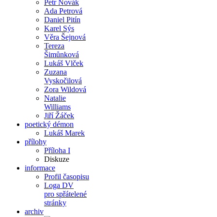
Petr Novák
Ada Petrová
Daniel Pitín
Karel Sýs
Věra Šejnová
Tereza
Šimůnková
Lukáš Vlček
Zuzana
Vyskočilová
Zora Wildová
Natalie
Williams
Jiří Žáček
poetický démon
Lukáš Marek
přílohy
Příloha I
Diskuze
informace
Profil časopisu
Loga DV
pro spřátelené
stránky
archiv