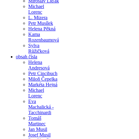
Miroslav Liďák
Michael
Lorenc
L. Mizera
Petr Musílek
Helena Pěkná
Kama
Rozenbaumová
Sylva
Růžičková
obsah čísla
Helena
Andresová
Petr Cincibuch
Miloň Čepelka
Markéta Hejná
Michael
Lorenc
Eva
Machalická -
Tacchinardi
Tomáš
Martinec
Jan Musil
Josef Musil