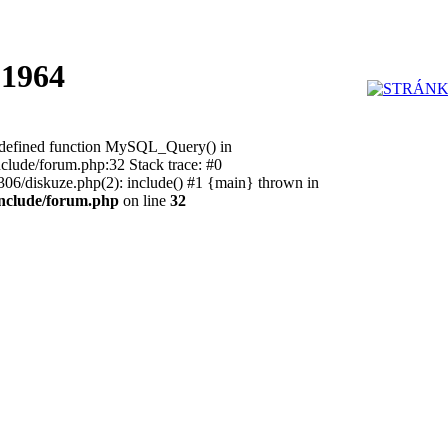
 1964
undefined function MySQL_Query() in
ude/forum.php:32 Stack trace: #0
/diskuze.php(2): include() #1 {main} thrown in
nclude/forum.php
on line
32