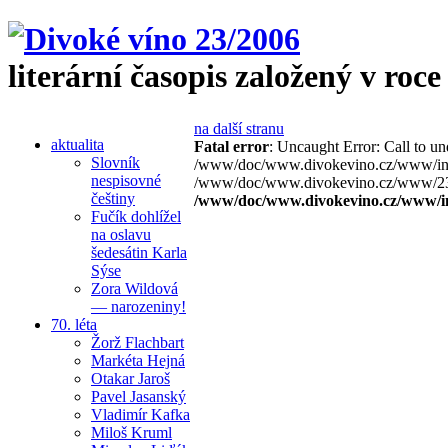
literární časopis založený v roce
na další stranu
aktualita
Fatal error
: Uncaught Error: Call to 
Slovník
/www/doc/www.divokevino.cz/www/incl
nespisovné
/www/doc/www.divokevino.cz/www/2306
češtiny
/www/doc/www.divokevino.cz/www/i
Fučík dohlížel
na oslavu
šedesátin Karla
Sýse
Zora Wildová
— narozeniny!
70. léta
Žorž Flachbart
Markéta Hejná
Otakar Jaroš
Pavel Jasanský
Vladimír Kafka
Miloš Kruml