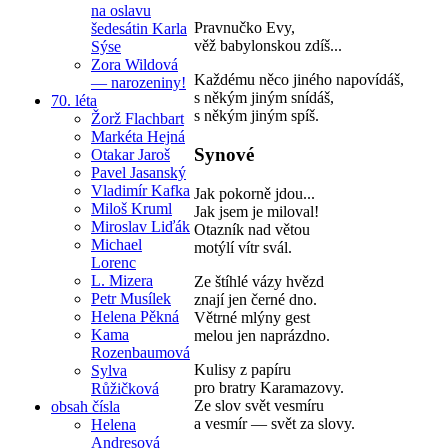
na oslavu
Pravnučko Evy,
šedesátin Karla
věž babylonskou zdíš...
Sýse
Zora Wildová
Každému něco jiného napovídáš,
— narozeniny!
s někým jiným snídáš,
70. léta
s někým jiným spíš.
Žorž Flachbart
Markéta Hejná
Synové
Otakar Jaroš
Pavel Jasanský
Vladimír Kafka
Jak pokorně jdou...
Miloš Kruml
Jak jsem je miloval!
Miroslav Liďák
Otazník nad větou
Michael
motýlí vítr svál.
Lorenc
L. Mizera
Ze štíhlé vázy hvězd
Petr Musílek
znají jen černé dno.
Helena Pěkná
Větrné mlýny gest
Kama
melou jen naprázdno.
Rozenbaumová
Kulisy z papíru
Sylva
pro bratry Karamazovy.
Růžičková
Ze slov svět vesmíru
obsah čísla
a vesmír — svět za slovy.
Helena
Andresová