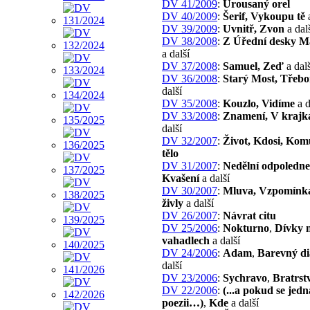
DV 41/2009
:
Urousaný orel
DV 40/2009
:
Šerif, Vykoupu tě
a
DV 39/2009
:
Uvnitř, Zvon
a dal
DV 38/2008
:
Z Úřední desky Ma
a další
DV 37/2008
:
Samuel, Zeď
a dalš
DV 36/2008
:
Starý Most, Třeb
další
DV 35/2008
:
Kouzlo, Vidíme
a d
DV 33/2008
:
Znamení, V krajk
další
DV 32/2007
:
Život, Kdosi, Kom
tělo
DV 31/2007
:
Nedělní odpoledne
Kvašení
a další
DV 30/2007
:
Mluva, Vzpomínka,
živly
a další
DV 26/2007
:
Návrat citu
DV 25/2006
:
Nokturno
,
Dívky 
vahadlech
a další
DV 24/2006
:
Adam
,
Barevný di
další
DV 23/2006
:
Sychravo
,
Bratrst
DV 22/2006
:
(...a pokud se jedn
poezii…)
,
Kde
a další