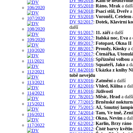
DV 96/2018
:
Kam se nedozvoní
DV 95/2018
:
Ráno, Mrak
a dalš
DV 94/2018
:
Psací stůl, Dveře
a 
DV 93/2018
:
Voroněž, Cetelem
DV 92/2017
:
Dotek, Klavírní ko
další
DV 91/2017
:
11. září
a další
DV 90/2017
:
Italská noc, Eva
a 
DV 89/2017
:
Fotopast, Okna II
DV 88/2017
:
Proudy, Kiosky
a d
DV 87/2017
:
Čtenářka, Utonul
DV 86/2016
:
Spřízněni volbou
a
DV 85/2016
:
Squateři, Jako
a da
DV 84/2016
:
Ukázka z knihy N
tobě nevejdu
DV 83/2016
:
Zatmění
a další
DV 82/2016
:
Vhled, Kůlna
a dal
DV 81/2016
:
Jízlivosti
DV 78/2015
:
Měsíc, Hrad
a dalš
DV 77/2015
:
Brněnské nokturn
DV 75/2015
:
Až, Smutný lampi
DV 74/2014
:
Tam, Ve tmě, Zeni
DV 64/2013
:
Okna, Nevím
a dal
DV 62/2012
:
Karlín, Brzy ráno
DV 61/2012
:
Čisté barvy květin