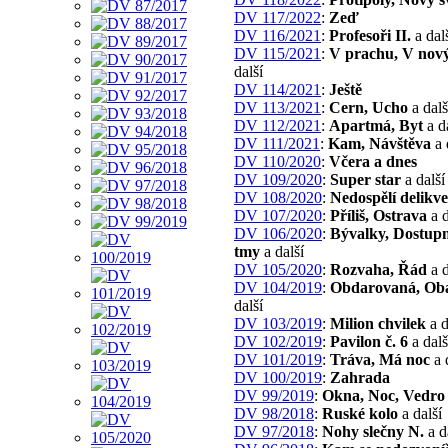
DV 117/2022
:
Zeď
DV 116/2021
:
Profesoři II.
a dal
DV 115/2021
:
V prachu, V nov
další
DV 114/2021
:
Ještě
DV 113/2021
:
Cern, Ucho
a dalš
DV 112/2021
:
Apartmá, Byt
a d
DV 111/2021
:
Kam, Návštěva
a 
DV 110/2020
:
Včera a dnes
DV 109/2020
:
Super star
a další
DV 108/2020
:
Nedospělí delikve
DV 107/2020
:
Příliš, Ostrava
a d
DV 106/2020
:
Bývalky, Dostup
tmy
a další
DV 105/2020
:
Rozvaha, Řád
a d
DV 104/2019
:
Obdarovaná, Ob
další
DV 103/2019
:
Milion chvilek
a d
DV 102/2019
:
Pavilon č. 6
a dalš
DV 101/2019
:
Tráva, Má noc
a 
DV 100/2019
:
Zahrada
DV 99/2019
:
Okna, Noc, Vedro
DV 98/2018
:
Ruské kolo
a další
DV 97/2018
:
Nohy slečny N.
a d