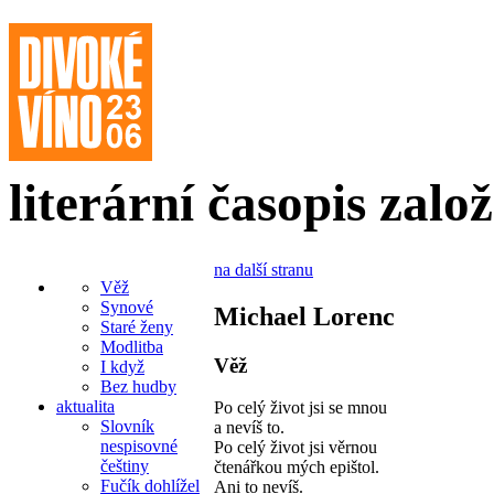
literární časopis zalo
na další stranu
Věž
Synové
Michael Lorenc
Staré ženy
Modlitba
Věž
I když
Bez hudby
aktualita
Po celý život jsi se mnou
Slovník
a nevíš to.
nespisovné
Po celý život jsi věrnou
češtiny
čtenářkou mých epištol.
Fučík dohlížel
Ani to nevíš.