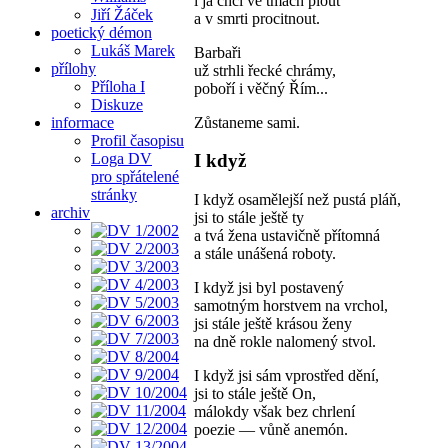
i já chci ve tmách plout
Jiří Žáček
a v smrti procitnout.
poetický démon
Lukáš Marek
Barbaři
přílohy
už strhli řecké chrámy,
Příloha I
poboří i věčný Řím...
Diskuze
Zůstaneme sami.
informace
Profil časopisu
Loga DV
I když
pro spřátelené
stránky
I když osamělejší než pustá pláň,
archiv
jsi to stále ještě ty
a tvá žena ustavičně přítomná
a stále unášená roboty.
I když jsi byl postavený
samotným horstvem na vrchol,
jsi stále ještě krásou ženy
na dně rokle nalomený stvol.
I když jsi sám vprostřed dění,
jsi to stále ještě On,
málokdy však bez chrlení
poezie — vůně anemón.