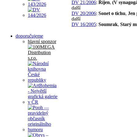
DV 21/2006
:
Říjen
,
(V synagog
další
DV 20/2006
:
Sonet o tichu
,
Jen 
další
DV 16/2005
:
Soumrak
,
Starý m
doporučujeme
hlavní sponzor