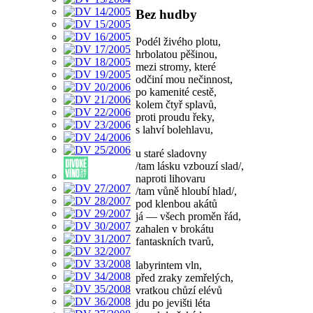
Bez hudby
Podél živého plotu,
hrbolatou pěšinou,
mezi stromy, které
odčiní mou nečinnost,
po kamenité cestě,
kolem čtyř splavů,
proti proudu řeky,
s lahví bolehlavu,
u staré sladovny
/tam lásku vzbouzí slad/,
naproti lihovaru
/tam vůně hloubí hlad/,
pod klenbou akátů
já — všech proměn řád,
zahalen v brokátu
fantaskních tvarů,
labyrintem vln,
před zraky zemřelých,
vratkou chůzí elévů
jdu po jevišti léta