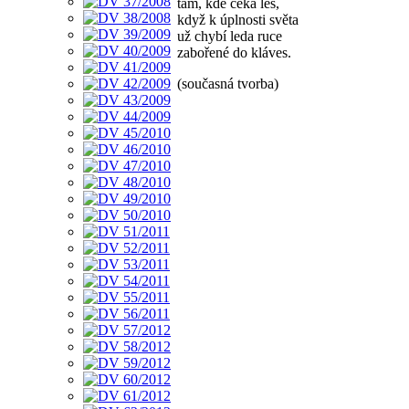
tam, kde čeká les,
když k úplnosti světa
už chybí leda ruce
zabořené do kláves.
(současná tvorba)