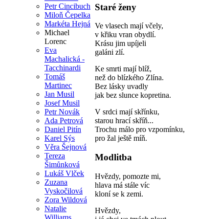
Staré ženy
Petr Cincibuch
Miloň Čepelka
Markéta Hejná
Ve vlasech mají včely,
Michael
v křiku vran obydlí.
Lorenc
Krásu jim upíjeli
Eva
galáni zlí.
Machalická -
Tacchinardi
Ke smrti mají blíž,
Tomáš
než do blízkého Zlína.
Martinec
Bez lásky uvadly
Jan Musil
jak bez slunce kopretina.
Josef Musil
Petr Novák
V srdci mají skřínku,
Ada Petrová
starou hrací skříň...
Daniel Pitín
Trochu málo pro vzpomínku,
Karel Sýs
pro žal ještě míň.
Věra Šejnová
Tereza
Modlitba
Šimůnková
Lukáš Vlček
Hvězdy, pomozte mi,
Zuzana
hlava má stále víc
Vyskočilová
kloní se k zemi.
Zora Wildová
Natalie
Hvězdy,
Williams