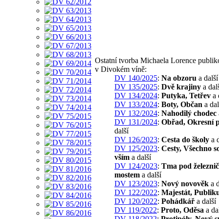
Ostatní tvorba Michaela Lorence publi
v Divokém víně:
DV 140/2025
:
Na obzoru
a další
DV 135/2025
:
Dvě krajiny
a dal
DV 134/2024
:
Putyka, Tetřev
a 
DV 133/2024
:
Boty, Občan
a dal
DV 132/2024
:
Nahodilý chodec
DV 131/2024
:
Obřad, Okresní 
další
DV 126/2023
:
Cesta do školy
a d
DV 125/2023
:
Cesty, Všechno so
vším
a další
DV 124/2023
:
Tma pod železni
mostem
a další
DV 123/2023
:
Nový novověk
a d
DV 122/2022
:
Majestát, Publi
DV 120/2022
:
Pohádkář
a další
DV 119/2022
:
Proto, Oděsa
a da
DV 118/2022
:
Protipóly, Nový s