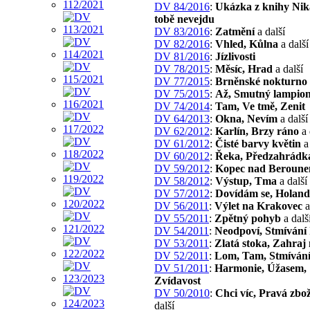
DV 84/2016
:
Ukázka z knihy Nik
tobě nevejdu
DV 83/2016
:
Zatmění
a další
DV 82/2016
:
Vhled, Kůlna
a další
DV 81/2016
:
Jízlivosti
DV 78/2015
:
Měsíc, Hrad
a další
DV 77/2015
:
Brněnské nokturno
DV 75/2015
:
Až, Smutný lampio
DV 74/2014
:
Tam, Ve tmě, Zenit
DV 64/2013
:
Okna, Nevím
a další
DV 62/2012
:
Karlín, Brzy ráno
a 
DV 61/2012
:
Čisté barvy květin
a 
DV 60/2012
:
Řeka, Předzahrádk
DV 59/2012
:
Kopec nad Beroun
DV 58/2012
:
Výstup, Tma
a další
DV 57/2012
:
Dovídám se, Holand
DV 56/2011
:
Výlet na Krakovec
a
DV 55/2011
:
Zpětný pohyb
a dalš
DV 54/2011
:
Neodpoví, Stmívání 
DV 53/2011
:
Zlatá stoka, Zahraj
DV 52/2011
:
Lom, Tam, Stmíván
DV 51/2011
:
Harmonie, Úžasem,
Zvídavost
DV 50/2010
:
Chci víc, Pravá zbo
další