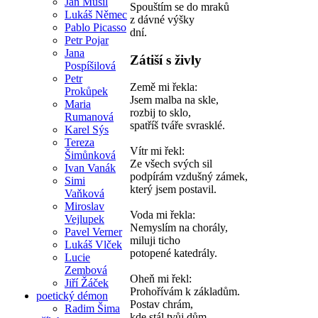
Jan Musil
Spouštím se do mraků
Lukáš Němec
z dávné výšky
Pablo Picasso
dní.
Petr Pojar
Jana
Zátiší s živly
Pospíšilová
Petr
Země mi řekla:
Prokůpek
Jsem malba na skle,
Maria
rozbij to sklo,
Rumanová
spatříš tváře svrasklé.
Karel Sýs
Tereza
Vítr mi řekl:
Šimůnková
Ze všech svých sil
Ivan Vanák
podpírám vzdušný zámek,
Simi
který jsem postavil.
Vaňková
Miroslav
Voda mi řekla:
Vejlupek
Nemyslím na chorály,
Pavel Verner
miluji ticho
Lukáš Vlček
potopené katedrály.
Lucie
Zembová
Oheň mi řekl:
Jiří Žáček
Prohořívám k základům.
poetický démon
Postav chrám,
Radim Šima
kde stál tvůj dům.