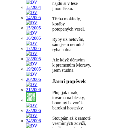
najdu si v lese
jinou lásku.
Třeba mokřady,
koráby
potopených vesel.
Ryby už nelovím,
sám jsem nerudná
ryba u dna.
Ale když děravím
k pramenům Moravy,
jsem studna.
Jarní popěvek
Pluji jak mrak,
továrna na blesky,
bouraný bavorák
barokní hostesky.
Stoupám až k samotě
vesmírných zdviží,