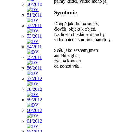
palmy křídel, vřídlo mého já.
Symfonie
Doupě jak dutina sochy,
člověk, objekt k objetí.
Na lidech hledáme mouchy,
v doupatech smolíme pamflety.
Svět, jako seznam jmen
andělů z ghet,
zve na koncert
od konců vět...