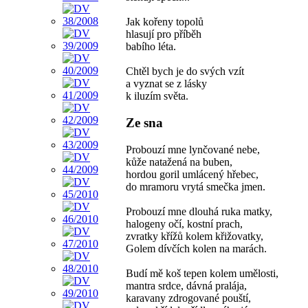
Jak kořeny topolů
hlasují pro příběh
babího léta.
Chtěl bych je do svých vzít
a vyznat se z lásky
k iluzím světa.
Ze sna
Probouzí mne lynčované nebe,
kůže natažená na buben,
hordou goril umlácený hřebec,
do mramoru vrytá smečka jmen.
Probouzí mne dlouhá ruka matky,
halogeny očí, kostní prach,
zvratky křížů kolem křižovatky,
Golem dívčích kolen na marách.
Budí mě koš tepen kolem umělosti,
mantra srdce, dávná pralája,
karavany zdrogované pouští,