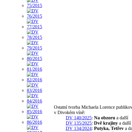
Ostatní tvorba Michaela Lorence publiko
v Divokém víně:
DV 140/2025
:
Na obzoru
a další
DV 135/2025
:
Dvě krajiny
a další
DV 134/2024
:
Putyka, Tetřev
a da