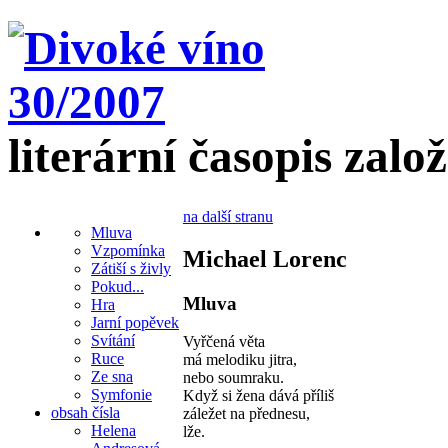
literární časopis zalo
na další stranu
Mluva
Vzpomínka
Michael Lorenc
Zátiší s živly
Pokud...
Mluva
Hra
Jarní popěvek
Svítání
Vyřčená věta
Ruce
má melodiku jitra,
Ze sna
nebo soumraku.
Symfonie
Když si žena dává příliš
obsah čísla
záležet na přednesu,
Helena
lže.