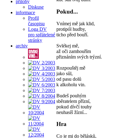
přílohy
Diskuse
Pokud...
informace
Profil
Vnímej mě jak klid,
časopisu
protipól hudby,
Loga DV
ticho před bouří.
pro spřátelené
stránky
Svlékej mě,
archiv
až oči zamhouřím
přiznáním svých trýzní.
Rozpouštěj mě
jako sůl,
od pasu dolů
k alkoholu vin.
Budeš pouhým
sběratelem přízní,
pokud dívčí touhy
neuhasíš žízní...
Hra
Co je mi do bělásků,