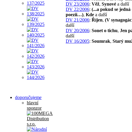
DV 23/2006
:
Věž
,
Synové
a další
DV 22/2006
:
(...a pokud se jedná
poezii…)
,
Kde
a další
DV 21/2006
:
Říjen
,
(V synagogá
další
DV 20/2006
:
Sonet o tichu
,
Jen p
další
DV 16/2005
:
Soumrak
,
Starý mu
doporučujeme
hlavní
sponzor