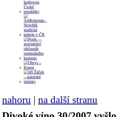
nahoru
|
na další stranu
Divoké víno 30/2007 vyšlo