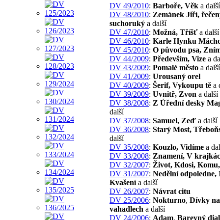
DV 49/2010
:
Barboře, Věk
a další
DV 48/2010
:
Zemánek Jiří, řečen
suchoruký
a další
DV 47/2010
:
Možná, Tříšť
a další
DV 46/2010
:
Karle Hynku Mách
DV 45/2010
:
O původu psa, Zním
DV 44/2009
:
Především, Vize
a da
DV 43/2009
:
Pomalé město
a další
DV 41/2009
:
Urousaný orel
DV 40/2009
:
Šerif, Vykoupu tě
a 
DV 39/2009
:
Uvnitř, Zvon
a další
DV 38/2008
:
Z Úřední desky Mag
další
DV 37/2008
:
Samuel, Zeď
a další
DV 36/2008
:
Starý Most, Třebo
další
DV 35/2008
:
Kouzlo, Vidíme
a dal
DV 33/2008
:
Znamení, V krajká
DV 32/2007
:
Život, Kdosi, Komu,
DV 31/2007
:
Nedělní odpoledne, 
Kvašení
a další
DV 26/2007
:
Návrat citu
DV 25/2006
:
Nokturno
,
Dívky na
vahadlech
a další
DV 24/2006
:
Adam
,
Barevný dia