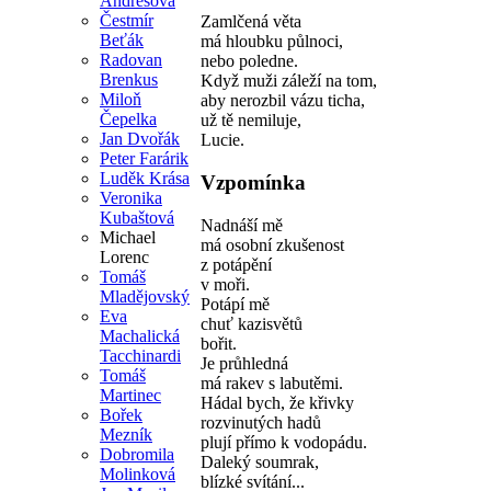
Andresová
Čestmír
Zamlčená věta
Beťák
má hloubku půlnoci,
Radovan
nebo poledne.
Brenkus
Když muži záleží na tom,
Miloň
aby nerozbil vázu ticha,
Čepelka
už tě nemiluje,
Jan Dvořák
Lucie.
Peter Farárik
Luděk Krása
Vzpomínka
Veronika
Kubaštová
Nadnáší mě
Michael
má osobní zkušenost
Lorenc
z potápění
Tomáš
v moři.
Mladějovský
Potápí mě
Eva
chuť kazisvětů
Machalická
bořit.
Tacchinardi
Je průhledná
Tomáš
má rakev s labutěmi.
Martinec
Hádal bych, že křivky
Bořek
rozvinutých hadů
Mezník
plují přímo k vodopádu.
Dobromila
Daleký soumrak,
Molinková
blízké svítání...