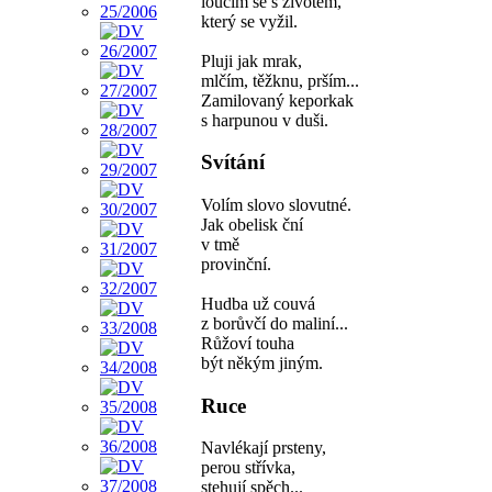
loučím se s životem,
který se vyžil.
Pluji jak mrak,
mlčím, těžknu, prším...
Zamilovaný keporkak
s harpunou v duši.
Svítání
Volím slovo slovutné.
Jak obelisk ční
v tmě
provinční.
Hudba už couvá
z borůvčí do maliní...
Růžoví touha
být někým jiným.
Ruce
Navlékají prsteny,
perou střívka,
stehují spěch...