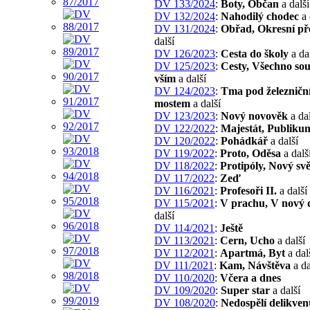
DV 133/2024
:
Boty, Občan
a další
DV 132/2024
:
Nahodilý chodec
a 
DV 131/2024
:
Obřad, Okresní př
další
DV 126/2023
:
Cesta do školy
a da
DV 125/2023
:
Cesty, Všechno souv
vším
a další
DV 124/2023
:
Tma pod železničn
mostem
a další
DV 123/2023
:
Nový novověk
a dal
DV 122/2022
:
Majestát, Publiku
DV 120/2022
:
Pohádkář
a další
DV 119/2022
:
Proto, Oděsa
a dalš
DV 118/2022
:
Protipóly, Nový svě
DV 117/2022
:
Zeď
DV 116/2021
:
Profesoři II.
a další
DV 115/2021
:
V prachu, V nový 
další
DV 114/2021
:
Ještě
DV 113/2021
:
Cern, Ucho
a další
DV 112/2021
:
Apartmá, Byt
a dal
DV 111/2021
:
Kam, Návštěva
a da
DV 110/2020
:
Včera a dnes
DV 109/2020
:
Super star
a další
DV 108/2020
:
Nedospělí delikven