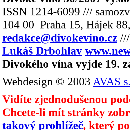
ISSN 1214-6099 /// samozv
104 00 Praha 15, Hájek 88,
redakce@divokevino.cz
//
Lukáš Drbohlav
www.newm
Divokého vína vyjde 19. z
Webdesign © 2003
AVAS s.
Vidíte zjednodušenou pod
Chcete-li mít stránky zobr
takový prohlížeč
, který p