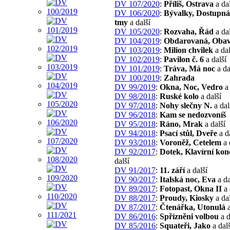
DV 107/2020
:
Příliš, Ostrava
a dal
DV 106/2020
:
Bývalky, Dostupná
tmy
a další
DV 105/2020
:
Rozvaha, Řád
a dal
DV 104/2019
:
Obdarovaná, Oba
DV 103/2019
:
Milion chvilek
a dal
DV 102/2019
:
Pavilon č. 6
a další
DV 101/2019
:
Tráva, Má noc
a da
DV 100/2019
:
Zahrada
DV 99/2019
:
Okna, Noc, Vedro
a 
DV 98/2018
:
Ruské kolo
a další
DV 97/2018
:
Nohy slečny N.
a dal
DV 96/2018
:
Kam se nedozvoníš
DV 95/2018
:
Ráno, Mrak
a další
DV 94/2018
:
Psací stůl, Dveře
a d
DV 93/2018
:
Voroněž, Cetelem
a 
DV 92/2017
:
Dotek, Klavírní kon
další
DV 91/2017
:
11. září
a další
DV 90/2017
:
Italská noc, Eva
a da
DV 89/2017
:
Fotopast, Okna II
a 
DV 88/2017
:
Proudy, Kiosky
a dal
DV 87/2017
:
Čtenářka, Utonulá
a
DV 86/2016
:
Spřízněni volbou
a d
DV 85/2016
:
Squateři, Jako
a dalš