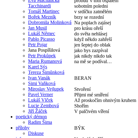
Eva Machalická
probuď v tom ospalém
Tacchinardi
sobotním poledni
Tomáš Martinec
v srdíčku zatmělém
Bořek Mezník
brzy se rozední
Dobromila Molinková
Na poplach zajásej
Jan Musil
pro krásu ořeší
Lukáš Němec
do světa nehlásej
Pablo Picasso
když někdo zahřeší
Petr Pojar
jen šeptej do oblak
Jana Pospíšilová
jako bys zazpíval
Petr Prokůpek
jak nikdy nikdo tak
Maria Rumanová
na mě se podíval…
Karel Sýs
Tereza Šimůnková
Ivan Vanák
BERAN
Simi Vaňková
Miroslav Vejlupek
Stvoření
Pavel Verner
Přijmi mé smíření
Lukáš Vlček
Až proskočím ohnivým kruhem
Lucie Zembová
Shořím
Jiří Žáček
V palčivém víření
poetický démon
Radim Šima
přílohy
BÝK
Diskuse