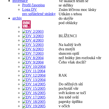
informace
Ve skalách těším se
Profil časopisu
se skřítky
Loga DV
Znám léčivou moc lásky
pro spřátelené stránky
Utíkám s tebou
archiv
do skrýše
pod oblázky
BLÍŽENCI
Na každý květ
dva motýli
sluncem opilí
než hrátky jim rozfouká vítr
Čeho však docílí?
RAK
Do něžných sítí
pochytáš vítr
svět kolem se točí
Jen tobě svítí
paprsky úplňku
v očích