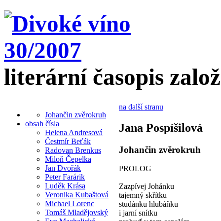
literární časopis zalo
na další stranu
Johančin zvěrokruh
obsah čísla
Jana Pospíšilová
Helena Andresová
Čestmír Beťák
Johančin zvěrokruh
Radovan Brenkus
Miloň Čepelka
Jan Dvořák
PROLOG
Peter Farárik
Luděk Krása
Zazpívej Johánku
Veronika Kubaštová
tajemný skřítku
Michael Lorenc
studánku hlubáňku
Tomáš Mladějovský
i jarní snítku