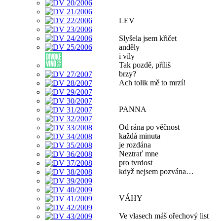
LEV
Slyšela jsem křičet
anděly
i víly
Tak pozdě, příliš
brzy?
Ach tolik mě to mrzí!
PANNA
Od rána po věčnost
každá minuta
je rozdána
Neztrať mne
pro tvrdost
když nejsem pozvána…
VÁHY
Ve vlasech máš ořechový list