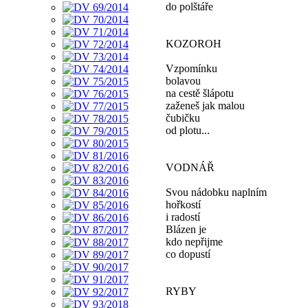
do polštáře
KOZOROH
Vzpomínku
bolavou
na cestě šlápotu
zaženeš jak malou
čubičku
od plotu...
VODNÁŘ
Svou nádobku naplním
hořkostí
i radostí
Blázen je
kdo nepřijme
co dopustí
RYBY