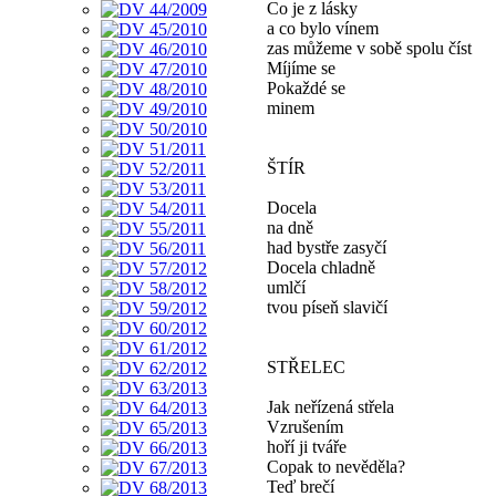
Co je z lásky
a co bylo vínem
zas můžeme v sobě spolu číst
Míjíme se
Pokaždé se
minem
ŠTÍR
Docela
na dně
had bystře zasyčí
Docela chladně
umlčí
tvou píseň slavičí
STŘELEC
Jak neřízená střela
Vzrušením
hoří ji tváře
Copak to nevěděla?
Teď brečí