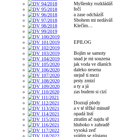
Myšlenky rozkládáš
řečí
a zase odcházíš
Sbohem mi nedáváš
Klečím…
EPILOG
Bojím se samoty
snad je mi souzena
jak voda ve dlaních
daleko nesena
stejně ti mezi
prsty zmizí
a ty a já
zas budem si cizí
Dozrají plody
a v té těžké minutě
opadá listí
ztratím ač najdu tě
hluboko v zahradě
vysoká zeď
vrátím se zůstanu