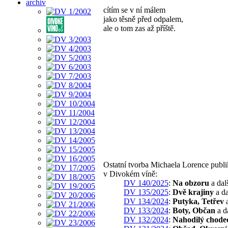
archiv
cítím se v ní málem
jako těsně před odpalem,
ale o tom zas až příště.
Ostatní tvorba Michaela Lorence publ
v Divokém víně:
DV 140/2025
:
Na obzoru
a dal
DV 135/2025
:
Dvě krajiny
a da
DV 134/2024
:
Putyka, Tetřev
a
DV 133/2024
:
Boty, Občan
a d
DV 132/2024
:
Nahodilý chode