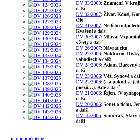
DV 33/2008
:
Znamení, V kraj
další
DV 32/2007
:
Život, Kdosi, Ko
tělo
DV 31/2007
:
Nedělní odpoledn
Kvašení
a další
DV 30/2007
:
Mluva, Vzpomínk
s živly
a další
DV 26/2007
:
Návrat citu
DV 25/2006
:
Nokturno
,
Dívky
vahadlech
a další
DV 24/2006
:
Adam
,
Barevný d
další
DV 23/2006
:
Věž
,
Synové
a dal
DV 22/2006
:
(...a pokud se je
poezii…)
,
Kde
a další
DV 21/2006
:
Říjen
,
(V synag
další
DV 20/2006
:
Sonet o tichu
,
Jen
a další
DV 16/2005
:
Soumrak
,
Starý
další
doporučujeme