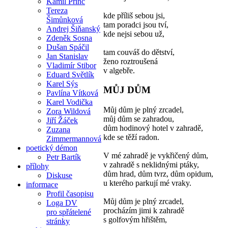
Kamil Princ
Tereza
kde příliš sebou jsi,
Šimůnková
tam poradci jsou tví,
Andrej Šiňanský
kde nejsi sebou už,
Zdeněk Sosna
Dušan Spáčil
tam couváš do dětství,
Jan Stanislav
ženo roztroušená
Vladimír Stibor
v algebře.
Eduard Světlík
Karel Sýs
MŮJ DŮM
Pavlína Vítková
Karel Vodička
Můj dům je plný zrcadel,
Zora Wildová
můj dům se zahradou,
Jiří Žáček
dům hodinový hotel v zahradě,
Zuzana
kde se těží radon.
Zimmermannová
poetický démon
V mé zahradě je vykřičený dům,
Petr Bartík
v zahradě s neklidnými ptáky,
přílohy
dům hrad, dům tvrz, dům opidum,
Diskuse
u kterého parkují mé vraky.
informace
Profil časopisu
Můj dům je plný zrcadel,
Loga DV
procházím jimi k zahradě
pro spřátelené
s golfovým hřištěm,
stránky