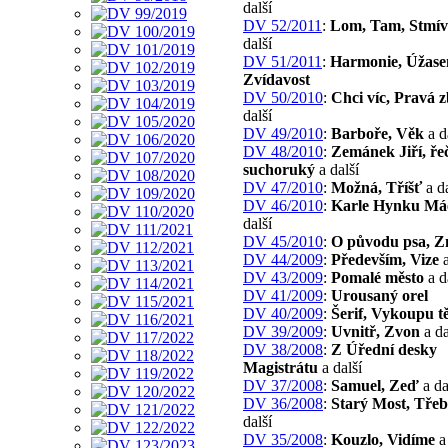
další
DV 52/2011
:
Lom, Tam, Stmív
další
DV 51/2011
:
Harmonie, Úžase
Zvídavost
DV 50/2010
:
Chci víc, Pravá 
další
DV 49/2010
:
Barboře, Věk
a d
DV 48/2010
:
Zemánek Jiří, ře
suchoruký
a další
DV 47/2010
:
Možná, Tříšť
a da
DV 46/2010
:
Karle Hynku Má
další
DV 45/2010
:
O původu psa, Zn
DV 44/2009
:
Především, Vize
a
DV 43/2009
:
Pomalé město
a d
DV 41/2009
:
Urousaný orel
DV 40/2009
:
Šerif, Vykoupu t
DV 39/2009
:
Uvnitř, Zvon
a da
DV 38/2008
:
Z Úřední desky
Magistrátu
a další
DV 37/2008
:
Samuel, Zeď
a da
DV 36/2008
:
Starý Most, Tře
další
DV 35/2008
:
Kouzlo, Vidíme
a 