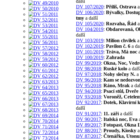
další
DV 107/2020
:
Příliš, Ostrava
a
DV 106/2020
:
Bývalky, Dostu
tmy
a další
DV 105/2020
:
Rozvaha, Řád
a
DV 104/2019
:
Obdarovaná, O
další
DV 103/2019
:
Milion chvilek
a 
DV 102/2019
:
Pavilon č. 6
a da
DV 101/2019
:
Tráva, Má noc
a
DV 100/2019
:
Zahrada
DV 99/2019
:
Okna, Noc, Vedr
DV 98/2018
:
Ruské kolo
a dalš
DV 97/2018
:
Nohy slečny N.
a 
DV 96/2018
:
Kam se nedozvon
DV 95/2018
:
Ráno, Mrak
a dal
DV 94/2018
:
Psací stůl, Dveře
DV 93/2018
:
Voroněž, Cetele
DV 92/2017
:
Dotek, Klavírní 
další
DV 91/2017
:
11. září
a další
DV 90/2017
:
Italská noc, Eva
a
DV 89/2017
:
Fotopast, Okna I
DV 88/2017
:
Proudy, Kiosky
a
DV 87/2017
:
Čtenářka, Utonu