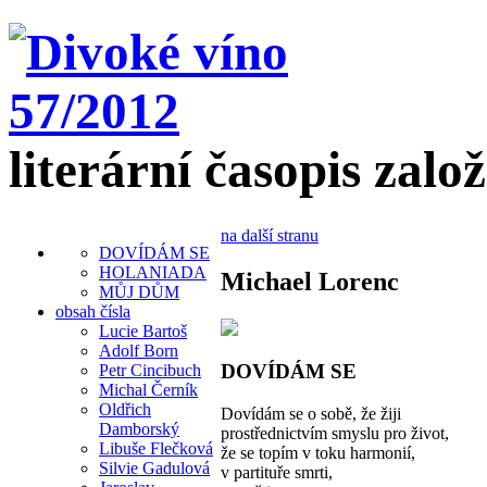
literární časopis zalo
na další stranu
DOVÍDÁM SE
HOLANIADA
Michael Lorenc
MŮJ DŮM
obsah čísla
Lucie Bartoš
Adolf Born
DOVÍDÁM SE
Petr Cincibuch
Michal Černík
Oldřich
Dovídám se o sobě, že žiji
Damborský
prostřednictvím smyslu pro život,
Libuše Flečková
že se topím v toku harmonií,
Silvie Gadulová
v partituře smrti,