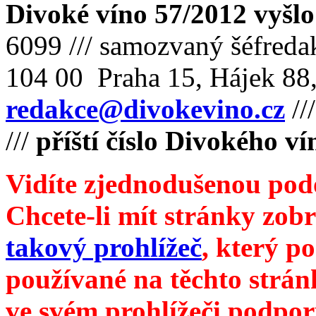
Divoké víno 57/2012 vyšlo
6099 /// samozvaný šéfreda
104 00 Praha 15, Hájek 88,
redakce@divokevino.cz
//
///
příští číslo Divokého v
Vidíte zjednodušenou pod
Chcete-li mít stránky zobr
takový prohlížeč
, který p
používané na těchto strán
ve svém prohlížeči podpor