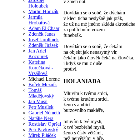
Jaroslav
v změti not.
Holoubek
Martin Honzák
Dovídám se o sobě, že dýchám
Jarmila
v kleci ticha neslyšně jak pták,
Hrobařová
že už na mé jméno skládá akrosticha
Adam El Chaar
za pohřebním vozem
Zdeněk Janas
funebrák.
Josef Jarolímek
Zdeněk Jirásek
Dovídám se o sobě, že čekám
Jan Ariel
na objekt jak nenasytný vír,
Kocourek
čekám jako člověk čeká na člověka,
Kateřina
i když se mu z duše
Korečková -
protiví.
Vrzáňová
Michael Lorenc
HOLANIADA
Bořek Mezník
Tomáš
Mluvím k tvému srdci,
Mladějovský
k tvému krutému srdci,
Jan Musil
ženo s ambicí
Petr Musílek
burzovního makléře,
Gabriel Németh
Natálie Nera
mluvím k tvé mysli,
Rostislav Opršal
k tvé bezbřehé mysli,
Petr Pavlovský
ženo s čísly většími,
Mirek Pijáček
než největšími v hře,