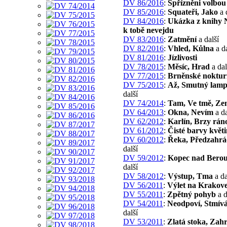
DV 86/2016
:
Spřízněni volbou
DV 85/2016
:
Squateři, Jako
a 
DV 84/2016
:
Ukázka z knihy 
k tobě nevejdu
DV 83/2016
:
Zatmění
a další
DV 82/2016
:
Vhled, Kůlna
a da
DV 81/2016
:
Jízlivosti
DV 78/2015
:
Měsíc, Hrad
a dal
DV 77/2015
:
Brněnské noktu
DV 75/2015
:
Až, Smutný lamp
další
DV 74/2014
:
Tam, Ve tmě, Zen
DV 64/2013
:
Okna, Nevím
a da
DV 62/2012
:
Karlín, Brzy rán
DV 61/2012
:
Čisté barvy květ
DV 60/2012
:
Řeka, Předzahr
další
DV 59/2012
:
Kopec nad Bero
další
DV 58/2012
:
Výstup, Tma
a da
DV 56/2011
:
Výlet na Krakov
DV 55/2011
:
Zpětný pohyb
a d
DV 54/2011
:
Neodpoví, Stmívá
další
DV 53/2011
:
Zlatá stoka, Zah