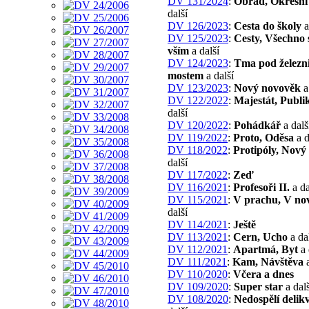
DV 131/2024
:
Obřad, Okresní
další
DV 126/2023
:
Cesta do školy
a
DV 125/2023
:
Cesty, Všechno s
vším
a další
DV 124/2023
:
Tma pod železn
mostem
a další
DV 123/2023
:
Nový novověk
a
DV 122/2022
:
Majestát, Publ
další
DV 120/2022
:
Pohádkář
a dalš
DV 119/2022
:
Proto, Oděsa
a d
DV 118/2022
:
Protipóly, Nový 
další
DV 117/2022
:
Zeď
DV 116/2021
:
Profesoři II.
a da
DV 115/2021
:
V prachu, V no
další
DV 114/2021
:
Ještě
DV 113/2021
:
Cern, Ucho
a da
DV 112/2021
:
Apartmá, Byt
a 
DV 111/2021
:
Kam, Návštěva
a
DV 110/2020
:
Včera a dnes
DV 109/2020
:
Super star
a dalš
DV 108/2020
:
Nedospělí delikv