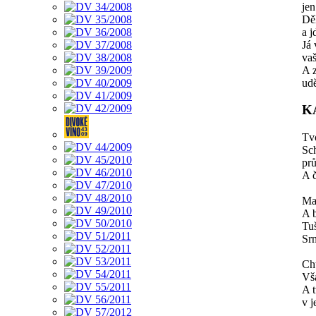
jen
Děl
a j
Já
vaš
A z
ud
K
Tvo
Sch
prů
A 
Ma
A 
Tuš
Sr
Cht
Vša
A 
v j