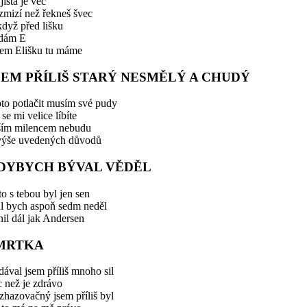
jistá je věc
zmizí než řekneš švec
dyž před lišku
idám E
zem Elišku tu máme
SEM PŘÍLIŠ STARÝ NESMĚLÝ A CHUDÝ
to potlačit musím své pudy
se mi velice líbíte
ším milencem nebudu
výše uvedených důvodů
DYBYCH BÝVAL VĚDĚL
to s tebou byl jen sen
al bych aspoň sedm neděl
nil dál jak Andersen
MRTKA
ával jsem příliš mnoho sil
 než je zdrávo
hazovačný jsem příliš byl