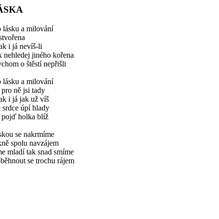
ÁSKA
 lásku a milování
 stvořena
k i já nevíš-li
 nehledej jiného kořena
chom o štěstí nepřišli
 lásku a milování
 pro ně jsi tady
k i já jak už víš
 srdce úpí hlady
 pojď holka blíž
skou se nakrmíme
kně spolu navzájem
me mladí tak snad smíme
běhnout se trochu rájem