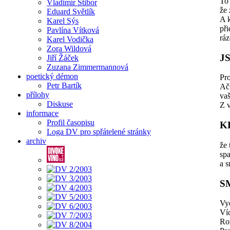
To 
Vladimír Stibor
že 
Eduard Světlík
A k
Karel Sýs
př
Pavlína Vítková
rá
Karel Vodička
Zora Wildová
J
Jiří Žáček
Zuzana Zimmermannová
poetický démon
Pro
Petr Bartík
Ač 
přílohy
va
Diskuse
Z 
informace
Profil časopisu
K
Loga DV pro spřátelené stránky
archiv
že 
sp
a s
S
Vyd
Víc
Roz