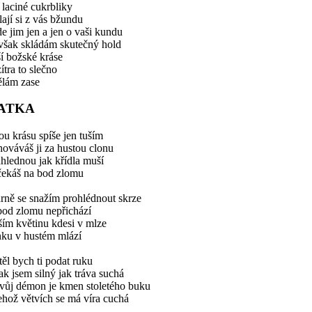
 laciné cukrbliky
ají si z vás bžundu
de jim jen a jen o vaši kundu
 však skládám skutečný hold
í božské kráse
ítra to slečno
ělám zase
ATKA
u krásu spíše jen tuším
ováváš ji za hustou clonu
hlednou jak křídla muší
čekáš na bod zlomu
rně se snažím prohlédnout skrze
bod zlomu nepřichází
ím květinu kdesi v mlze
nku v hustém mlází
ěl bych ti podat ruku
k jsem silný jak tráva suchá
tvůj démon je kmen stoletého buku
ehož větvích se má víra cuchá