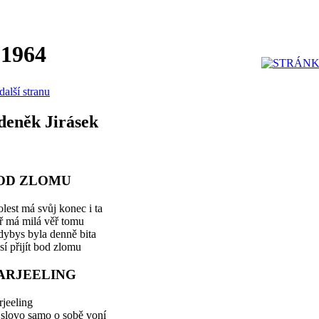
 1964
další stranu
deněk Jirásek
OD ZLOMU
olest má svůj konec i ta
ř má milá věř tomu
dybys byla denně bita
í přijít bod zlomu
ARJEELING
jeeling
 slovo samo o sobě voní