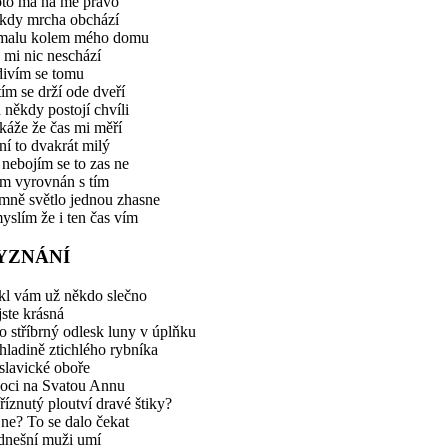
oto má na mě právo
kdy mrcha obchází
malu kolem mého domu
 mi nic neschází
divím se tomu
ím se drží ode dveří
 někdy postojí chvíli
káže že čas mi měří
í to dvakrát milý
 nebojím se to zas ne
em vyrovnán s tím
mně světlo jednou zhasne
yslím že i ten čas vím
YZNÁNÍ
kl vám už někdo slečno
jste krásná
o stříbrný odlesk luny v úplňku
hladině ztichlého rybníka
slavické oboře
noci na Svatou Annu
říznutý ploutví dravé štiky?
ne? To se dalo čekat
 dnešní muži umí