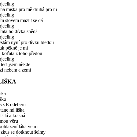
jeeling
na miska pro mě druhá pro ni
jeeling
ím slovem mazlit se dá
jeeling
rala ho dívka snědá
jeeling
ystám nyní pro dívku bledou
ak pěkně je mi
i koťata z toho předou
jeeling
 teď jsem někde
zi nebem a zemí
LIŠKA
ška
ška
yž E odeberu
tane mi liška
šitá a krásná
 mou věru
ohlazení láká velmi
 zkus se dotknout šelmy