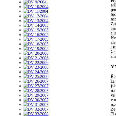
Pr
Ně
po
Sic
ne
Zat
Jen
a u
Nen
ale
Js
že 
a m
V
Ře
že 
jak
na 
ve 
v 
roz
Že 
Ti