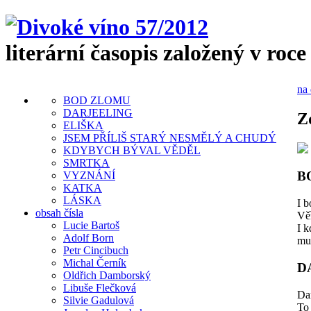
literární časopis založený v roce
na 
BOD ZLOMU
DARJEELING
Z
ELIŠKA
JSEM PŘÍLIŠ STARÝ NESMĚLÝ A CHUDÝ
KDYBYCH BÝVAL VĚDĚL
SMRTKA
B
VYZNÁNÍ
KATKA
LÁSKA
I b
obsah čísla
Vě
Lucie Bartoš
I k
Adolf Born
mus
Petr Cincibuch
Michal Černík
D
Oldřich Damborský
Libuše Flečková
Dar
Silvie Gadulová
To