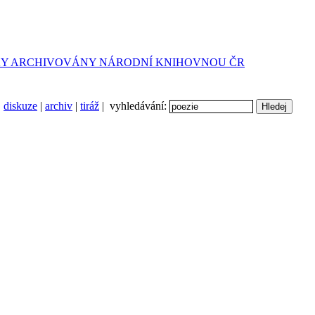
diskuze
|
archiv
|
tiráž
| vyhledávání: