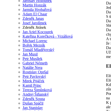
Jaroslav Holoubek
Dar
Martin Honzák
Jed
Jarmila Hrobařová
Dar
Adam El Chaar
S t
Zdeněk Janas
Dar
Josef Jarolímek
Sbí
Zdeněk Jirásek
Dar
Jan Ariel Kocourek
ch
Kateřina Korečková - Vrzáňová
A t
Michael Lorenc
že 
Bořek Mezník
Dar
Tomáš Mladějovský
Už
Jan Musil
me
Petr Musílek
Gabriel Németh
E
Natálie Nera
Rostislav Opršal
Eli
Petr Pavlovský
Eli
Mirek Pijáček
Kd
Kamil Princ
zůs
Tereza Šimůnková
Pod
Andrej Šiňanský
na
Zdeněk Sosna
K p
Dušan Spáčil
ale
Jan Stanislav