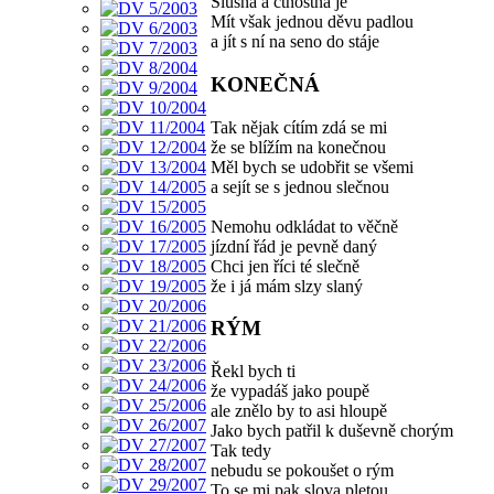
Slušná a ctnostná je
Mít však jednou děvu padlou
a jít s ní na seno do stáje
KONEČNÁ
Tak nějak cítím zdá se mi
že se blížím na konečnou
Měl bych se udobřit se všemi
a sejít se s jednou slečnou
Nemohu odkládat to věčně
jízdní řád je pevně daný
Chci jen říci té slečně
že i já mám slzy slaný
RÝM
Řekl bych ti
že vypadáš jako poupě
ale znělo by to asi hloupě
Jako bych patřil k duševně chorým
Tak tedy
nebudu se pokoušet o rým
To se mi pak slova pletou