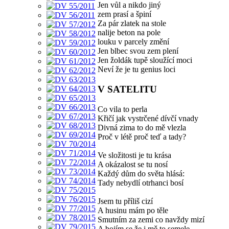
Jen vůl a nikdo jiný
zem prasí a špiní
Za pár zlatek na stole
nalije beton na pole
louku v parcely změní
Jen blbec svou zem plení
Jen žoldák tupě sloužící moci
Neví že je tu genius loci
V SATELITU
Co vila to perla
Křičí jak vystrčené dívčí vnady
Divná zima to do mě vlezla
Proč v létě proč teď a tady?
Ve složitosti je tu krása
A okázalost se tu nosí
Každý dům do světa hlásá:
Tady nebydlí otrhanci bosí
Jsem tu příliš cizí
A husinu mám po těle
Smutním za zemi co navždy mizí
A bojím se že i mě to semele