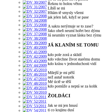
Řeknu to holou větou
Líbíš se mi
Hltám tě smysly všemi
jak jelen laň, když se pase
A sakra nerýmuje se to zase?
Jako oheň neumí hořet bez dýmu
Já neumím vyznat lásku bez rýmu
JÁ KLANÍM SE TOMU
kdo pole zorá a sklidí
kdo vdechne život starému domu
kdo krásu v jednoduchosti vidí
Milejší je mi pěší
než autař notorik
Mé úctě se těší
kdo pomůže a neptá se za kolik
ŽOLDÁCI
Jak se mi jen hnusí
ti co krajinu dusí