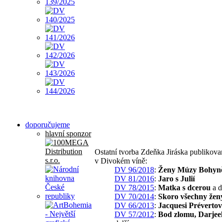
doporučujeme
hlavní sponzor
Ostatní tvorba Zdeňka Jiráska publikova
v Divokém víně:
DV 96/2018
:
Ženy Múzy Bohyn
DV 81/2016
:
Jaro s Julií
DV 78/2015
:
Matka s dcerou
a d
DV 70/2014
:
Skoro všechny žen
DV 66/2013
:
Jacquesi Prévertov
DV 57/2012
:
Bod zlomu, Darjee