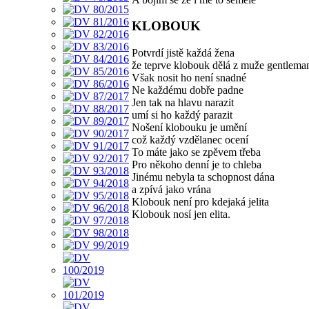
KLOBOUK
Potvrdí jistě každá žena
že teprve klobouk dělá z muže gentlema
Však nosit ho není snadné
Ne každému dobře padne
Jen tak na hlavu narazit
umí si ho každý parazit
Nošení klobouku je umění
což každý vzdělanec ocení
To máte jako se zpěvem třeba
Pro někoho denní je to chleba
Jinému nebyla ta schopnost dána
a zpívá jako vrána
Klobouk není pro kdejaká jelita
Klobouk nosí jen elita.