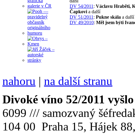
další
DV 54/2011
:
Václavu Hraběti, 
Čapkovi
a další
DV 51/2011
:
Pukne skála
a další
DV 49/2010
:
Měl jsem býti Iva
nahoru
|
na další stranu
Divoké víno 52/2011 vyšlo
6099 /// samozvaný šéfreda
104 00 Praha 15, Hájek 88,