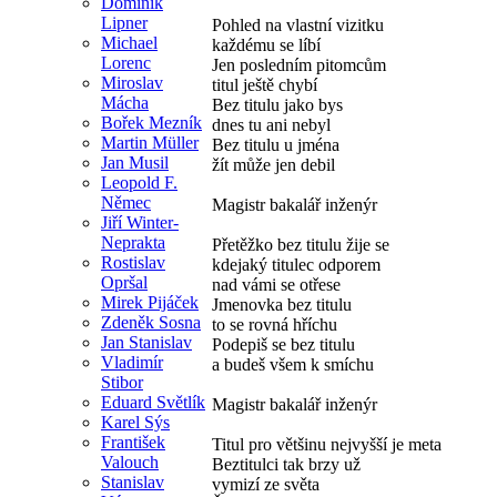
Dominik
Lipner
Pohled na vlastní vizitku
Michael
každému se líbí
Lorenc
Jen posledním pitomcům
Miroslav
titul ještě chybí
Mácha
Bez titulu jako bys
Bořek Mezník
dnes tu ani nebyl
Martin Müller
Bez titulu u jména
Jan Musil
žít může jen debil
Leopold F.
Němec
Magistr bakalář inženýr
Jiří Winter-
Neprakta
Přetěžko bez titulu žije se
Rostislav
kdejaký titulec odporem
Opršal
nad vámi se otřese
Mirek Pijáček
Jmenovka bez titulu
Zdeněk Sosna
to se rovná hříchu
Jan Stanislav
Podepiš se bez titulu
Vladimír
a budeš všem k smíchu
Stibor
Eduard Světlík
Magistr bakalář inženýr
Karel Sýs
František
Titul pro většinu nejvyšší je meta
Valouch
Beztitulci tak brzy už
Stanislav
vymizí ze světa