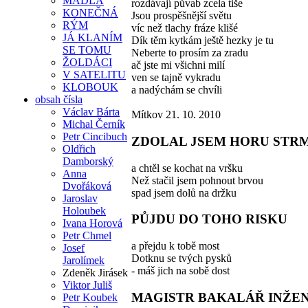
MADLA
rozdávají půvab zcela tiše
KONEČNÁ
Jsou prospěšnější světu
RÝM
víc než tlachy fráze klišé
JÁ KLANÍM
Dík těm kytkám ještě hezky je tu
SE TOMU
Neberte to prosím za zradu
ŽOLDÁCI
ač jste mi všichni milí
V SATELITU
ven se tajně vykradu
KLOBOUK
a nadýchám se chvíli
obsah čísla
Václav Bárta
Mítkov 21. 10. 2010
Michal Černík
Petr Cincibuch
ZDOLAL JSEM HORU STR
Oldřich
Damborský
a chtěl se kochat na vršku
Anna
Než stačil jsem pohnout brvou
Dvořáková
spad jsem dolů na držku
Jaroslav
Holoubek
PŮJDU DO TOHO RISKU
Ivana Horová
Petr Chmel
a přejdu k tobě most
Josef
Dotknu se tvých pysků
Jarolímek
- máš jich na sobě dost
Zdeněk Jirásek
Viktor Juliš
MAGISTR BAKALÁŘ INŽE
Petr Koubek