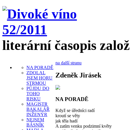
literární časopis zalo
na další stranu
NA PORADĚ
ZDOLAL
Zdeněk Jirásek
JSEM HORU
STRMOU
PŮJDU DO
TOHO
NA PORADĚ
RISKU
MAGISTR
BAKALÁŘ
Když se úředníci radí
INŽENÝR
kroutí se věty
NEJSEM
jak těla hadí
BÁSNÍK
A zatím venku podzimní květy