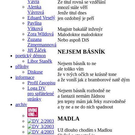
Vávra
Že titul rovná se vzdělání
Alenka
mnozí stále věří
Vávrová
Jenže titul dnes
Eduard Veselý
jen ozdobný je peří
Pavlína
Vítková
Magistr bakalář inženýr
Zora Wildová
Malodoktor malodoktor
Zuzana
Nebo aspoň DiS
Zimermannová
Jiří Žáček
NEJSEM BÁSNÍK
poetický démon
Libor Staněk
Nejsem básník to ne
přílohy
ale toliko vím
Diskuse
že v tvých očích se krásně tone
informace
a že voníš jak z bramborové natě dým
Profil časopisu
Loga DV
Nejsem básník rozhodně ne
pro spřátelené
a fantazii nemám žádnou
stránky
jen tepny mám jak řeky rozvodněné
archiv
a ty ne a ne do nich spadnout
MADLA
Už dlouho chodím s Madlou