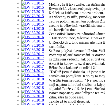
Možná , že ji taky znáte. Tu stářím s
Revmatické, zkroucené prsty svírají 
Krůček za krůčkem, hrob za hrobem, 
Až všechny ty růže, pivoňky, macešky 
Teprve potom, až se i ten poslední Ží
usedne ta bělovlasá, vrásčitá stařena 
odcházejícího dne.
Žena odloží konev za náhrobní kámen
" Tak dobrou noc, Václave. Dneska to
U Rosických z toho málem uhynula tů
zachránila."
Stařena pokývá hlavou: " Já vím, Vašk
Potřebuji nějaké zaměstnání. A doktor
na zdravém vzduchu, tak co si přát ví
Akorát tu konev, tu už si nedávám tak
Bělovláska koketně na mlčící žulu.
"Teď už jsem tě dohnala, už jsme si kv
nemám ani pomyšlení. Kdo by to tady 
Vrásčitá žena se rozčílí: " Ne, ne, ni
mají najatou tu hrobní službu , a kdyb
odpadu! Takže vidíš, že jsem užitečná
Babka naposledy dlaní přejede ten ml
Zítra, zítra tu bude zase.
Takhle už to chodí deset let.