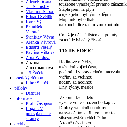
Zdeněk Sosna
toužebne vyhlížející prvního zákazník
Jan Stanislav
Šlápla jsem na plyn
Vladimír Stibor
a ujela jeho mylným nadějím.
Eduard Světlík
Můj únik byl odhalen
Karel Sýs
na konci ulice radarovou kontrolou…
František
Valouch
Co už je nějaká tisícovka pokuty
Stanislav Vávra
za tenhle báječný život?
Alenka Vávrová
Eduard Veselý
TO JE FOFR!
Pavlína Vítková
Zora Wildová
Hodinové ručičky,
Zuzana
ukáznění vojáci času,
Zimermannová
pochodují v pravidelném intervalu
Jiří Žáček
vteřiny za vteřinou
poetický démon
hodiny za hodinou.
Libor Staněk
Dny, týdny, měsíce...
přílohy
Diskuse
Vzpomínky na léto
informace
vyžene vůně smaženého kapra.
Profil časopisu
Drobky vánočního cukroví
Loga DV
na svátečním talíři uvolní místo
pro spřátelené
silvestrovským chlebíčkům.
stránky
A to už nás cinkot
archiv