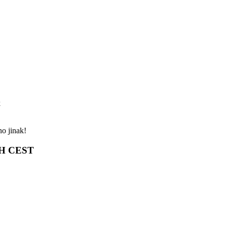
k
o jinak!
H CEST