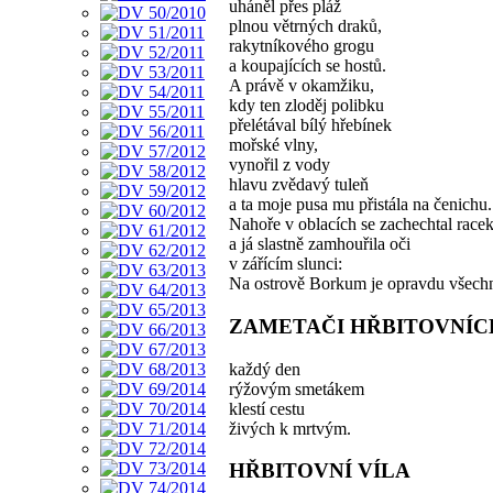
uháněl přes pláž
plnou větrných draků,
rakytníkového grogu
a koupajících se hostů.
A právě v okamžiku,
kdy ten zloděj polibku
přelétával bílý hřebínek
mořské vlny,
vynořil z vody
hlavu zvědavý tuleň
a ta moje pusa mu přistála na čenichu.
Nahoře v oblacích se zachechtal race
a já slastně zamhouřila oči
v zářícím slunci:
Na ostrově Borkum je opravdu všechn
ZAMETAČI HŘBITOVNÍC
každý den
rýžovým smetákem
klestí cestu
živých k mrtvým.
HŘBITOVNÍ VÍLA