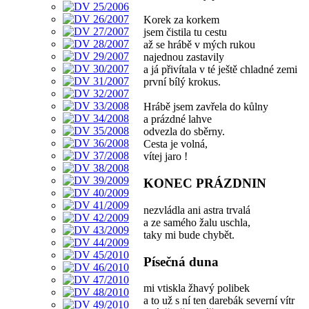
Korek za korkem
jsem čistila tu cestu
až se hrábě v mých rukou
najednou zastavily
a já přivítala v té ještě chladné zemi
první bílý krokus.
Hrábě jsem zavřela do kůlny
a prázdné lahve
odvezla do sběrny.
Cesta je volná,
vítej jaro !
KONEC PRÁZDNIN
nezvládla ani astra trvalá
a ze samého žalu uschla,
taky mi bude chybět.
Písečná duna
mi vtiskla žhavý polibek
a to už s ní ten darebák severní vítr