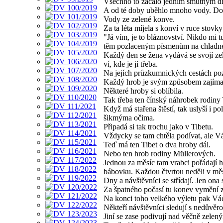
Všechno to začalo jedním smutným 
A od té doby uběhlo mnoho vody. Do
Vody ze zelené konve.
Za ta léta míjela s konví v ruce stov
"Já vím, je to bláznovství. Nikdo mi t
těm pozlaceným písmenům na chladn
Každý den se žena vydává se svojí zel
ví, kde je jí třeba.
Na jejích průzkumnických cestách pozn
Každý hrob je svým způsobem zajímav
Některé hroby si oblíbila.
Tak třeba ten čínský náhrobek rodiny
Když má stařena štěstí, tak uslyší i 
šikmýma očima.
Připadá si tak trochu jako v Tibetu.
Vždycky se tam chtěla podívat, ale Vá
Teď má ten Tibet o dva hroby dál.
Nebo ten hrob rodiny Müllerových.
Jednou za měsíc tam vrabci pořádají h
bábovku. Každou čtvrtou neděli v měs
Dny a návštěvníci se střídají. Jen ona
Za špatného počasí tu konev vymění z
Na konci toho velkého výletu pak Vác
Někteří návštěvníci sledují s nedůvěro
Jiní se zase podivují nad věčně zelen