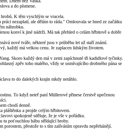
dnem. Dnem bez Vaška.
slova a do písmene.
ky hrobů. K těm vyschlým se vracela.
u práci nezaplatí, ale dělám to ráda." Omlouvala se hned ze začátku
ém náhrobku.
enou konví k jiné nádrži. Má tak přehled o celám hřbitově a dobře
ává nové tváře, některé jsou v průběhu let už staří známí.
ý, každý má velkou cenu. Je zaplacen lidským životem.
 Yang. Skoro každý den má v zemi zapíchnuté tři kadidlové tyčinky.
polohlasný zpěv toho malého, vždy se usmívajícího drobného pána se
clava to do dalekých krajin nikdy netáhlo.
ostinu. To když neteř paní Müllerové přinese čerstvě upečenou
íci.
 sem chodí denně.
a pláštěnku a projde celým hřbitovem.
lavovi spokojeně sděluje, že je vše v pořádku.
u tu poťouchlou bábu střídající hroby.
ým porostem, přestože to s tím zalíváním opravdu nepřehánějí.