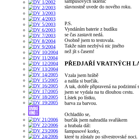
šampusových sklenic
slavnostně uvede do nového roku.
P.S.
Vyndáním baterie z budíku
se čas zastavit nedá.
Osobně jsem to testovala.
Takže nám nezbývá nic jiného
než jít s časem!
PŘEDJAŘÍ VRATNÝCH L
Vzala jsem hrábě
a nalila si burčák.
A tak, dobře připravená na podzimní 
jsem se vydala na tu dlouhou cestu.
Lístek po lístku,
barva za barvou.
Ochladilo se,
burčák jsem nahradila svařákem
a hrabala dál:
šampusové korky,
které tu zůstaly po silvestrovské noci.