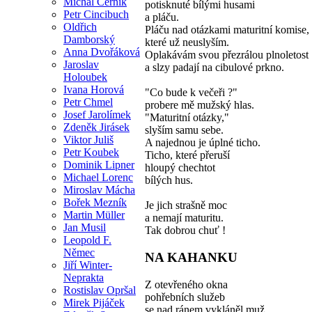
Michal Černík
potisknuté bílými husami
Petr Cincibuch
a pláču.
Oldřich
Pláču nad otázkami maturitní komise,
Damborský
které už neuslyším.
Anna Dvořáková
Oplakávám svou přezrálou plnoletost
Jaroslav
a slzy padají na cibulové prkno.
Holoubek
Ivana Horová
"Co bude k večeři ?"
Petr Chmel
probere mě mužský hlas.
Josef Jarolímek
"Maturitní otázky,"
Zdeněk Jirásek
slyším samu sebe.
Viktor Juliš
A najednou je úplné ticho.
Petr Koubek
Ticho, které přeruší
Dominik Lipner
hloupý chechtot
Michael Lorenc
bílých hus.
Miroslav Mácha
Bořek Mezník
Je jich strašně moc
Martin Müller
a nemají maturitu.
Jan Musil
Tak dobrou chuť !
Leopold F.
Němec
NA KAHANKU
Jiří Winter-
Neprakta
Z otevřeného okna
Rostislav Opršal
pohřebních služeb
Mirek Pijáček
se nad ránem vykláněl muž