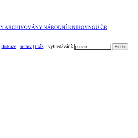
diskuze
|
archiv
|
tiráž
| vyhledávání: