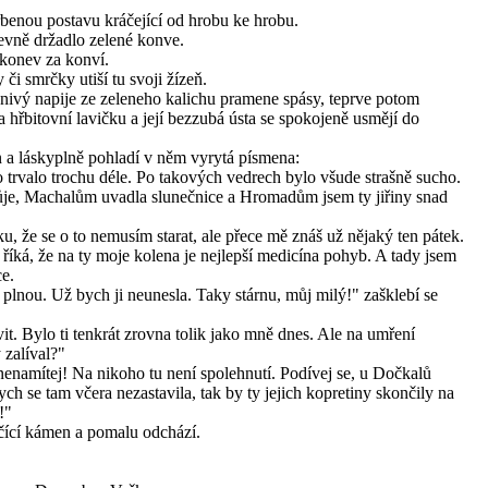
hrbenou postavu kráčející od hrobu ke hrobu.
pevně držadlo zelené konve.
konev za konví.
či smrčky utiší tu svoji žízeň.
znivý napije ze zeleneho kalichu pramene spásy, teprve potom
na hřbitovní lavičku a její bezzubá ústa se spokojeně usmějí do
 a láskyplně pohladí v něm vyrytá písmena:
 trvalo trochu déle. Po takových vedrech bylo všude strašně sucho.
je, Machalům uvadla slunečnice a Hromadům jsem ty jiřiny snad
u, že se o to nemusím starat, ale přece mě znáš už nějaký ten pátek.
 říká, že na ty moje kolena je nejlepší medicína pohyb. A tady jsem
ce.
 plnou. Už bych ji neunesla. Taky stárnu, můj milý!" zašklebí se
it. Bylo ti tenkrát zrovna tolik jako mně dnes. Ale na umření
zalíval?"
c nenamítej! Na nikoho tu není spolehnutí. Podívej se, u Dočkalů
ych se tam včera nezastavila, tak by ty jejich kopretiny skončily na
!"
čící kámen a pomalu odchází.