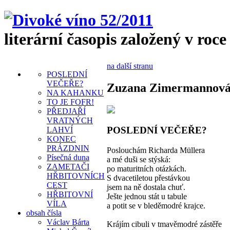
literární časopis založený v roce
na další stranu
POSLEDNÍ
VEČEŘE?
Zuzana Zimermannov
NA KAHANKU
TO JE FOFR!
PŘEDJAŘÍ
VRATNÝCH
POSLEDNÍ VEČEŘE?
LAHVÍ
KONEC
PRÁZDNIN
Poslouchám Richarda Müllera
Písečná duna
a mé duši se stýská:
ZAMETAČI
po maturitních otázkách.
HŘBITOVNÍCH
S dvacetiletou přestávkou
CEST
jsem na ně dostala chuť.
HŘBITOVNÍ
Ješte jednou stát u tabule
VÍLA
a potit se v bleděmodré krajce.
obsah čísla
Václav Bárta
Krájím cibuli v tmavěmodré zástěře