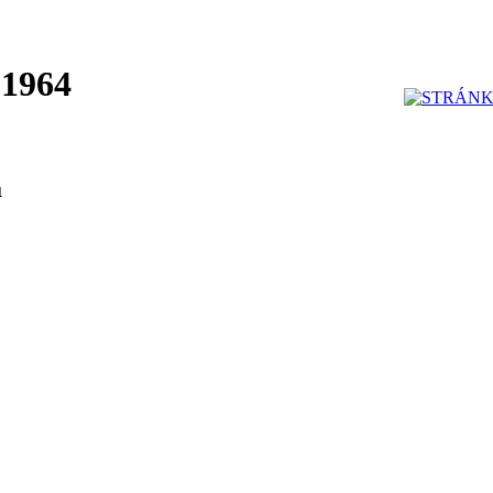
 1964
á