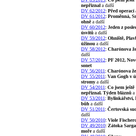
nepřiznal
a další
DV 62/2012
:
Před operací
DV 61/2012
:
Proměnná, Sn
ohně
a další
DV 60/2012
:
Jeden z posle
úsvitů
a další
DV 59/2012
:
Ohniště, Plav
úžinou
a další
DV 58/2012
:
Charónova ž
další
DV 57/2012
:
PF 2012, Nov
sonet
DV 56/2011
:
Charónova ž
DV 55/2011
:
Van Gogh v úd
stromy
a další
DV 54/2011
:
Co jsem ještě
nepřiznal. Týden bláznů
a 
DV 53/2011
:
Bylinkářství,
bůh
a další
DV 51/2011
:
Čertovská su
další
DV 50/2010
:
Viole Fischer
DV 49/2010
:
Zátoka Sarga
moře
a další