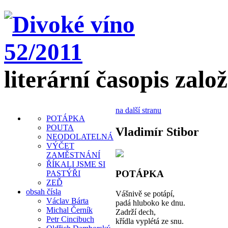
literární časopis zalo
na další stranu
POTÁPKA
POUTA
Vladimír Stibor
NEODOLATELNÁ
VÝČET
ZAMĚSTNÁNÍ
ŘÍKALI JSME SI
POTÁPKA
PASTÝŘI
ZEĎ
obsah čísla
Vášnivě se potápí,
Václav Bárta
padá hluboko ke dnu.
Michal Černík
Zadrží dech,
Petr Cincibuch
křídla vyplétá ze snu.