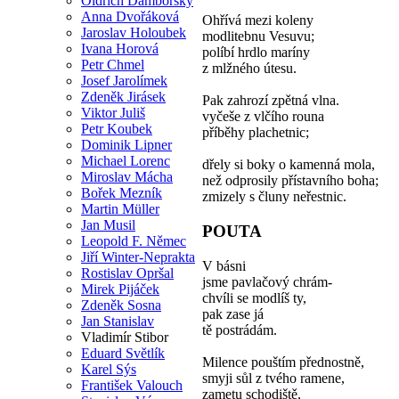
Oldřich Damborský
Anna Dvořáková
Ohřívá mezi koleny
Jaroslav Holoubek
modlitebnu Vesuvu;
Ivana Horová
políbí hrdlo maríny
Petr Chmel
z mlžného útesu.
Josef Jarolímek
Zdeněk Jirásek
Pak zahrozí zpětná vlna.
Viktor Juliš
vyčeše z vlčího rouna
Petr Koubek
příběhy plachetnic;
Dominik Lipner
Michael Lorenc
dřely si boky o kamenná mola,
Miroslav Mácha
než odprosily přístavního boha;
Bořek Mezník
zmizely s čluny neřestnic.
Martin Müller
Jan Musil
POUTA
Leopold F. Němec
Jiří Winter-Neprakta
V básni
Rostislav Opršal
jsme pavlačový chrám-
Mirek Pijáček
chvíli se modlíš ty,
Zdeněk Sosna
pak zase já
Jan Stanislav
tě postrádám.
Vladimír Stibor
Eduard Světlík
Milence pouštím přednostně,
Karel Sýs
smyji sůl z tvého ramene,
František Valouch
zametu schodiště,