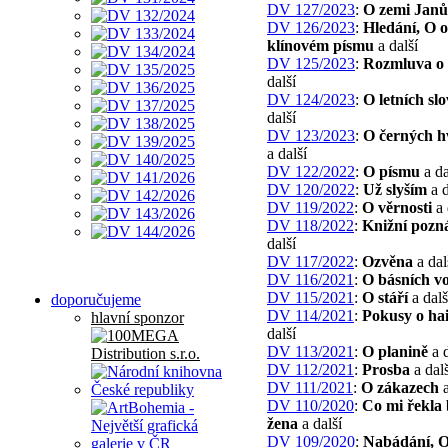
DV 127/2023
:
O zemi Janů
DV 126/2023
:
Hledání, O o
klínovém písmu
a další
DV 125/2023
:
Rozmluva o 
další
DV 124/2023
:
O letních sl
další
DV 123/2023
:
O černých h
a další
DV 122/2022
:
O písmu
a da
DV 120/2022
:
Už slyším
a d
DV 119/2022
:
O věrnosti
a 
DV 118/2022
:
Knižní poz
další
DV 117/2022
:
Ozvěna
a dal
DV 116/2021
:
O básních v
DV 115/2021
:
O stáří
a dalš
doporučujeme
DV 114/2021
:
Pokusy o ha
hlavní sponzor
další
DV 113/2021
:
O planině
a d
DV 112/2021
:
Prosba
a dalš
DV 111/2021
:
O zákazech
a
DV 110/2020
:
Co mi řekla 
žena
a další
DV 109/2020
:
Nabádání, 