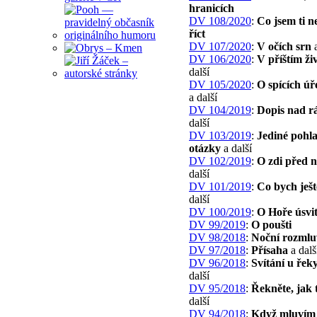
hranicích
DV 108/2020
:
Co jsem ti ne
říct
DV 107/2020
:
V očích srn
a
DV 106/2020
:
V příštím ži
další
DV 105/2020
:
O spících úř
a další
DV 104/2019
:
Dopis nad 
další
DV 103/2019
:
Jediné pohla
otázky
a další
DV 102/2019
:
O zdi před 
další
DV 101/2019
:
Co bych ješt
další
DV 100/2019
:
O Hoře úsvi
DV 99/2019
:
O poušti
DV 98/2018
:
Noční rozmlu
DV 97/2018
:
Přísaha
a dalš
DV 96/2018
:
Svítání u řek
další
DV 95/2018
:
Řekněte, jak 
další
DV 94/2018
:
Když mluvím 