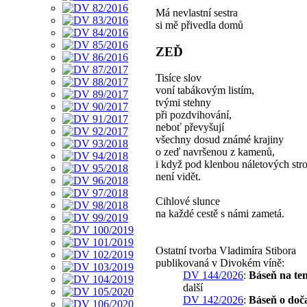
Má nevlastní sestra
si mě přivedla domů
ZEĎ
Tisíce slov
voní tabákovým listím,
tvými stehny
při pozdvihování,
neboť převyšují
všechny dosud známé krajiny
o zeď navršenou z kamenů,
i když pod klenbou náletových st
není vidět.
Cihlové slunce
na každé cestě s námi zametá.
Ostatní tvorba Vladimíra Stibora
publikovaná v Divokém víně:
DV 144/2026
:
Báseň na te
další
DV 142/2026
:
Báseň o doča