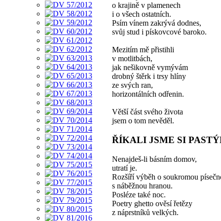
o krajině v plamenech
i o všech ostatních.
Psím vínem zakrývá dodnes,
svůj stud i pískovcové baroko.
Mezitím mě přistihli
v motlitbách,
jak nešikovně vymývám
drobný štěrk i trsy hlíny
ze svých ran,
horizontálních odřenin.
Větší část svého života
jsem o tom nevěděl.
ŘÍKALI JSME SI PASTÝ
Nenajdeš-li básním domov,
utratí je.
Rozšíří výběh o soukromou písečn
s náběžnou hranou.
Posléze také noc.
Poetry ghetto ověsí řetězy
z náprstníků velkých.