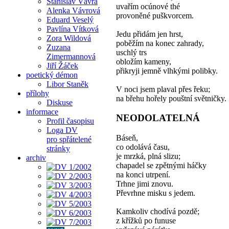
Stanislav Vávra
uvařím ocúnové thé
Alenka Vávrová
provoněné puškvorcem.
Eduard Veselý
Pavlína Vítková
Jedu přidám jen hrst,
Zora Wildová
poběžím na konec zahrady,
Zuzana
uschlý trs
Zimermannová
obložím kameny,
Jiří Žáček
přikryji jemně vlhkými polibky.
poetický démon
Libor Staněk
V noci jsem plaval přes řeku;
přílohy
na břehu hořely pouštní světničky.
Diskuse
informace
NEODOLATELNÁ
Profil časopisu
Loga DV
Báseň,
pro spřátelené
co odolává času,
stránky
je mrzká, plná slizu;
archiv
chapadel se zpětnými háčky
na konci utrpení.
Trhne jimi znovu.
Převrhne misku s jedem.
Kamkoliv chodívá pozdě;
z křížků po funuse