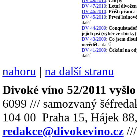
DV 48/2010
:
Chrpy
DV 47/2010
:
Letní divožen
DV 46/2010
:
Příští přání
a 
DV 45/2010
:
První lednov
další
DV 44/2009
:
Conquistadoři
jejich psi (výběr ze sbírky)
DV 43/2009
:
Co jsem dlou
nevěděl
a další
DV 41/2009
:
Čekání na o
další
nahoru
|
na další stranu
Divoké víno 52/2011 vyšlo
6099 /// samozvaný šéfreda
104 00 Praha 15, Hájek 88,
redakce@divokevino.cz
//