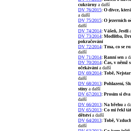
cukrárny
a další
DV 76/2015
:
O dívce, která
a další
DV 75/2015
:
O jezerních o
další
DV 74/2014
:
Vášeň, Jestli
a
DV 73/2014
:
Modlitba, Dr
pokračování
DV 72/2014
:
Tma, co se r
další
DV 71/2014
:
Ranní sen
a d
DV 70/2014
:
Čas, v němž s
očekávání
a další
DV 69/2014
:
Tobě, Nejstarš
další
DV 68/2013
:
Pohlazení, Sl
stíny
a další
DV 67/2013
:
Prosím si dva 
další
DV 66/2013
:
Na břehu
a da
DV 65/2013
:
Co mi řekl tá
dětství
a další
DV 64/2013
:
Tobě, Vzduch
další
DV 63/2013
:
Co jsem ještě