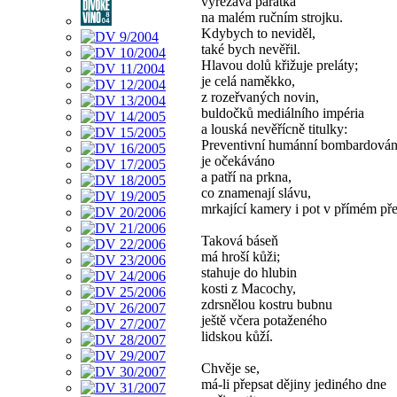
vyřezává párátka
na malém ručním strojku.
Kdybych to neviděl,
také bych nevěřil.
Hlavou dolů křižuje preláty;
je celá naměkko,
z rozeřvaných novin,
buldočků mediálního impéria
a louská nevěřícně titulky:
Preventivní humánní bombardován
je očekáváno
a patří na prkna,
co znamenají slávu,
mrkající kamery i pot v přímém př
Taková báseň
má hroší kůži;
stahuje do hlubin
kosti z Macochy,
zdrsnělou kostru bubnu
ještě včera potaženého
lidskou kůží.
Chvěje se,
má-li přepsat dějiny jediného dne