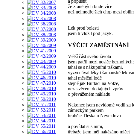
a připustit,
že zraněných bude více
než nejmodřejších chrp mezi obilí
Lék proti bolesti
jsem ti vložil pod jazyk.
VÝČET ZAMĚSTNÁNÍ
Větší část svého života
jsem patřil mezi nosiče beznohých;
tahal se s nákupními taškami,
vyzvedával léky i šamanské lektvar
tahal měsíční lodě
stejně jak Burlaci na Volze,
nezasvěcení do tajných zpráv
o převáženém nákladu.
Nakonec jsem nevidomé vodil za l
zámeckým parkem
hraběte Tleska u Neveklova
a povídal si s nimi,
třebaže jsem měl nakázáno mlčet