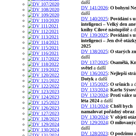
další
DV 141/2026
:
O bohyni Ne
další
DV 140/2025
:
Povídání s 
inteligencí – Velký den an
knihy Cílové nástupiště
a d
DV 139/2025
:
Povídání s 
inteligencí – Jen dvě otázky
2025
DV 138/2025
:
O starých z
další
DV 137/2025
:
Osamělá, Kn
světel
a další
DV 136/2025
:
Nejlepší strá
Dotyk
a další
DV 135/2025
:
O sršních
a d
DV 133/2024
:
Karlu Sýsov
DV 132/2024
:
Proti válce 
léta 2024
a další
DV 131/2024
:
Chtěl bych
namalovat pořádný obraz
DV 130/2024
:
V objetí otá
DV 129/2024
:
O milovanýc
další
DV 128/2023
:
O podzimu
a