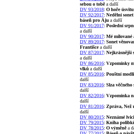
sebou o tobě
a další
DV 93/2018
:
O hoře úsvitu
DV 92/2017
:
Nedělní sonet
báseň pro Áju
a další
DV 91/2017
:
Poslední srpn
a další
DV 90/2017
:
Mé milované
DV 89/2017
:
Sonet věnova
Františce
a další
DV 87/2017
:
Nejkrásnější 
a další
DV 86/2016
:
Vzpomínky m
vlků
a další
DV 85/2016
:
Pouštní modl
další
DV 83/2016
:
Slza věčného 
další
DV 82/2016
:
Vzpomínka n
další
DV 81/2016
:
Zpráva, Než 
další
DV 80/2015
:
Neznámé lvic
DV 79/2015
:
Kniha polibk
DV 78/2015
:
O výměně
a d
DV 77/2015
:
Báseň o návš