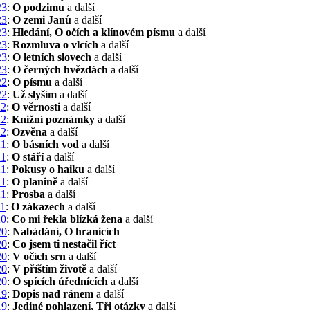
23
:
O podzimu
a další
23
:
O zemi Janů
a další
23
:
Hledání, O očích a klínovém písmu
a další
23
:
Rozmluva o vlcích
a další
23
:
O letních slovech
a další
23
:
O černých hvězdách
a další
22
:
O písmu
a další
22
:
Už slyším
a další
22
:
O věrnosti
a další
22
:
Knižní poznámky
a další
22
:
Ozvěna
a další
21
:
O básních vod
a další
21
:
O stáří
a další
21
:
Pokusy o haiku
a další
21
:
O planině
a další
21
:
Prosba
a další
21
:
O zákazech
a další
20
:
Co mi řekla blízká žena
a další
20
:
Nabádání, O hranicích
20
:
Co jsem ti nestačil říct
20
:
V očích srn
a další
20
:
V příštím životě
a další
20
:
O spících úřednících
a další
19
:
Dopis nad ránem
a další
19
:
Jediné pohlazení, Tři otázky
a další