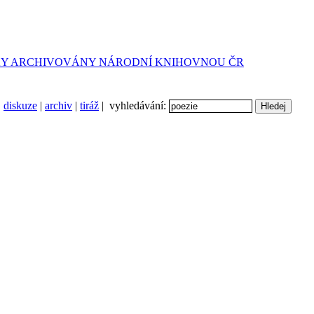
diskuze
|
archiv
|
tiráž
| vyhledávání: