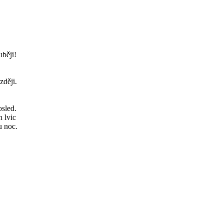
uběji!
zději.
osled.
 lvic
u noc.