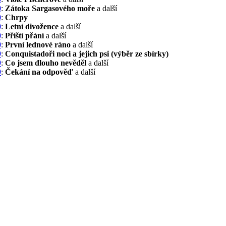
0
:
Zátoka Sargasového moře
a další
0
:
Chrpy
0
:
Letní divožence
a další
0
:
Příští přání
a další
0
:
První lednové ráno
a další
9
:
Conquistadoři noci a jejich psi (výběr ze sbírky)
9
:
Co jsem dlouho nevěděl
a další
9
:
Čekání na odpověď
a další