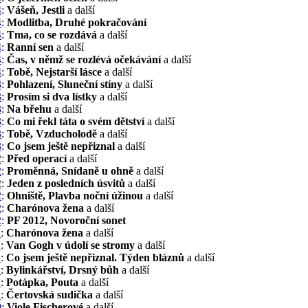
4
:
Vášeň, Jestli
a další
4
:
Modlitba, Druhé pokračování
4
:
Tma, co se rozdává
a další
4
:
Ranní sen
a další
4
:
Čas, v němž se rozlévá očekávání
a další
4
:
Tobě, Nejstarší lásce
a další
3
:
Pohlazení, Sluneční stíny
a další
3
:
Prosím si dva lístky
a další
3
:
Na břehu
a další
3
:
Co mi řekl táta o svém dětství
a další
3
:
Tobě, Vzducholodě
a další
3
:
Co jsem ještě nepřiznal
a další
2
:
Před operací
a další
2
:
Proměnná, Snídaně u ohně
a další
2
:
Jeden z posledních úsvitů
a další
2
:
Ohniště, Plavba noční úžinou
a další
2
:
Charónova žena
a další
2
:
PF 2012, Novoroční sonet
1
:
Charónova žena
a další
1
:
Van Gogh v údolí se stromy
a další
1
:
Co jsem ještě nepřiznal. Týden bláznů
a další
1
:
Bylinkářství, Drsný bůh
a další
1
:
Potápka, Pouta
a další
1
:
Čertovská sudička
a další
0
:
Viole Fischerové
a další