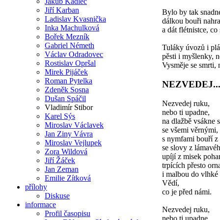
Jakub Kadlec
Jiří Karban
Bylo by tak snadné
Ladislav Kvasnička
dálkou bouři nahrad
Inka Machulková
a dát flétnistce, co
Bořek Mezník
Gabriel Németh
Tuláky úvozů i plá
Václav Odradovec
pěsti i myšlenky, n
Rostislav Opršal
Vysměje se smrti, 
Mirek Pijáček
Roman Pytelka
NEZVEDEJ..
Zdeněk Sosna
Dušan Spáčil
Nezvedej ruku,
Vladimír Stibor
nebo ti upadne,
Karel Sýs
na dlažbě vsákne s
Miroslav Václavek
se všemi věrnými,
Jan Ziny Vávra
s nymfami bouří z
Miroslav Vejlupek
se slovy z lámavéh
Zora Wildová
upíjí z misek poh
Jiří Žáček
trpících přesto or
Jan Zeman
i malbou do vlhké 
Emilie Zítková
Vědí,
přílohy
co je před námi.
Diskuse
informace
Nezvedej ruku,
Profil časopisu
nebo ti upadne.