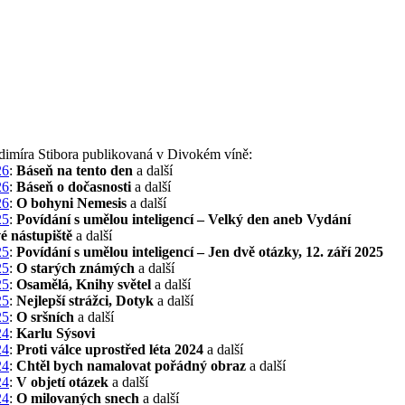
adimíra Stibora publikovaná v Divokém víně:
26
:
Báseň na tento den
a další
26
:
Báseň o dočasnosti
a další
26
:
O bohyni Nemesis
a další
25
:
Povídání s umělou inteligencí – Velký den aneb Vydání
é nástupiště
a další
25
:
Povídání s umělou inteligencí – Jen dvě otázky, 12. září 2025
25
:
O starých známých
a další
25
:
Osamělá, Knihy světel
a další
25
:
Nejlepší strážci, Dotyk
a další
25
:
O sršních
a další
24
:
Karlu Sýsovi
24
:
Proti válce uprostřed léta 2024
a další
24
:
Chtěl bych namalovat pořádný obraz
a další
24
:
V objetí otázek
a další
24
:
O milovaných snech
a další