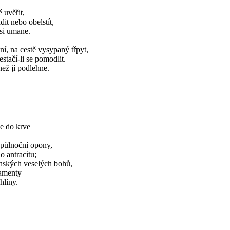
 uvěřit,
it nebo obelstít,
 si umane.
ní, na cestě vysypaný třpyt,
estačí-li se pomodlit.
než jí podlehne.
.
e do krve
 půlnoční opony,
o antracitu;
anských veselých bohů,
namenty
hlíny.