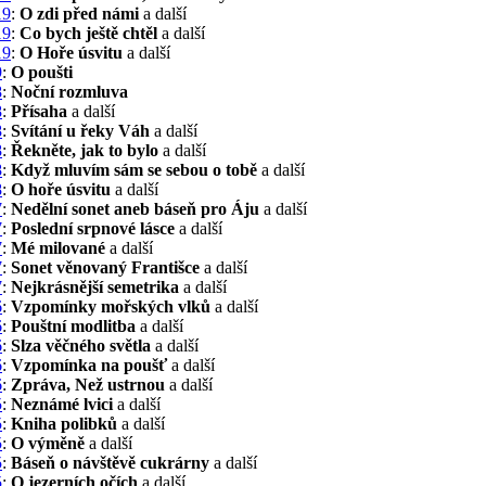
19
:
O zdi před námi
a další
19
:
Co bych ještě chtěl
a další
19
:
O Hoře úsvitu
a další
9
:
O poušti
8
:
Noční rozmluva
8
:
Přísaha
a další
8
:
Svítání u řeky Váh
a další
8
:
Řekněte, jak to bylo
a další
8
:
Když mluvím sám se sebou o tobě
a další
8
:
O hoře úsvitu
a další
7
:
Nedělní sonet aneb báseň pro Áju
a další
7
:
Poslední srpnové lásce
a další
7
:
Mé milované
a další
7
:
Sonet věnovaný Františce
a další
7
:
Nejkrásnější semetrika
a další
6
:
Vzpomínky mořských vlků
a další
6
:
Pouštní modlitba
a další
6
:
Slza věčného světla
a další
6
:
Vzpomínka na poušť
a další
6
:
Zpráva, Než ustrnou
a další
5
:
Neznámé lvici
a další
5
:
Kniha polibků
a další
5
:
O výměně
a další
5
:
Báseň o návštěvě cukrárny
a další
5
:
O jezerních očích
a další