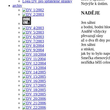
Loga DV pro spřátelené stránky
Nejvýše k ústům.
archiv
NADĚJE
Jen sáhni
a bodni, bodni hlo
Andělé vždycky
převazují rány
až o dva tři dny po
Jen sáhni
a stiskni,
jak by to bylo nap
Smečka ebenových
nezřídka běží celo