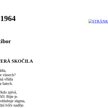
 1964
tibor
TERÁ SKOČILA
dla,
ve vlasech?
ná vřídla
a šatech.
ěkdo zpívá,
ičí: Bijte je.
ohlubuje stigma,
dní lvíče naděje.