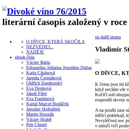
literární časopis založený v roce
na další stranu
O DÍVCE, KTERÁ SKOČILA
NEZVEDEJ...
Vladimír S
NADĚJE
obsah čísla
Václav Bárta
Edouardus Julianus Josephus Dubar
O DÍVCE, K
Karla Cikánová
Jarmila Čermáková
Oldřich Damborský
K čemu jsou mi kří
Eva Denková
když necítím vítr 
Jakub Fišer
Kočičí solí obsypa
Eva Frantinová
rozpouští skvrny n
Kamil Marcel Hodáček
Jaroslav Holoubek
A na poušti zase n
Martin Honzák
mlčící poklekají, kř
Václav Hrabě
Nevyléčená noc pr
Petr Chmel
v náručí vrčí posle