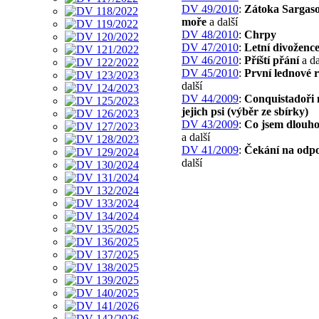
DV 49/2010
:
Zátoka Sargas
moře
a další
DV 48/2010
:
Chrpy
DV 47/2010
:
Letní divoženc
DV 46/2010
:
Příští přání
a da
DV 45/2010
:
První lednové 
další
DV 44/2009
:
Conquistadoři 
jejich psi (výběr ze sbírky)
DV 43/2009
:
Co jsem dlouho
a další
DV 41/2009
:
Čekání na odp
další