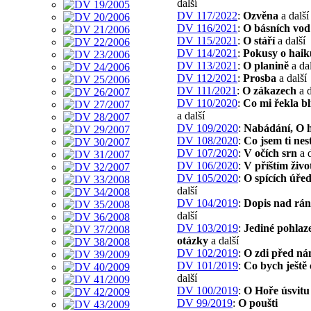
další
DV 117/2022
:
Ozvěna
a další
DV 116/2021
:
O básních vod
DV 115/2021
:
O stáří
a další
DV 114/2021
:
Pokusy o haik
DV 113/2021
:
O planině
a dal
DV 112/2021
:
Prosba
a další
DV 111/2021
:
O zákazech
a d
DV 110/2020
:
Co mi řekla bl
a další
DV 109/2020
:
Nabádání, O h
DV 108/2020
:
Co jsem ti nest
DV 107/2020
:
V očích srn
a d
DV 106/2020
:
V příštím živo
DV 105/2020
:
O spících úřed
další
DV 104/2019
:
Dopis nad rá
další
DV 103/2019
:
Jediné pohlaze
otázky
a další
DV 102/2019
:
O zdi před ná
DV 101/2019
:
Co bych ještě 
další
DV 100/2019
:
O Hoře úsvitu
DV 99/2019
:
O poušti