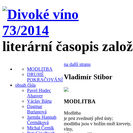
literární časopis zalo
na další stranu
MODLITBA
DRUHÉ
Vladimír Stibor
POKRAČOVÁNÍ
obsah čísla
Pavel Hudec
Ahasver
MODLITBA
Václav Bárta
Dagmar
Burianová
Modlitba
Jarmila Hannah
je prst zvednutý před ústy;
Čermáková
modlitba jsou v božím moři krevety,
Michal Černík
vlny,