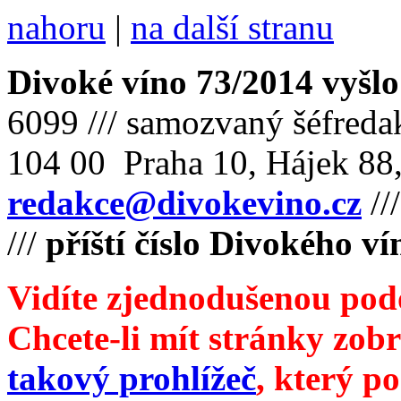
nahoru
|
na další stranu
Divoké víno 73/2014 vyšlo
6099 /// samozvaný šéfreda
104 00 Praha 10, Hájek 88,
redakce@divokevino.cz
//
///
příští číslo Divokého v
Vidíte zjednodušenou pod
Chcete-li mít stránky zobr
takový prohlížeč
, který p