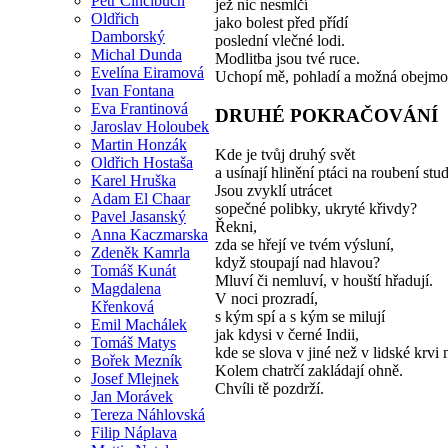
Petr Cincibuch
jež nic nesmlčí
Oldřich
jako bolest před přídí
Damborský
poslední vlečné lodi.
Michal Dunda
Modlitba jsou tvé ruce.
Evelína Eiramová
Uchopí mě, pohladí a možná obejmo
Ivan Fontana
Eva Frantinová
DRUHÉ POKRAČOVÁNÍ
Jaroslav Holoubek
Martin Honzák
Kde je tvůj druhý svět
Oldřich Hostaša
a usínají hlinění ptáci na roubení stu
Karel Hruška
Jsou zvyklí utrácet
Adam El Chaar
sopečné polibky, ukryté křivdy?
Pavel Jasanský
Řekni,
Anna Kaczmarska
zda se hřejí ve tvém výsluní,
Zdeněk Kamrla
když stoupají nad hlavou?
Tomáš Kunát
Mluví či nemluví, v houští hřadují.
Magdalena
V noci prozradí,
Křenková
s kým spí a s kým se milují
Emil Machálek
jak kdysi v černé Indii,
Tomáš Matys
kde se slova v jiné než v lidské krvi 
Bořek Mezník
Kolem chatrčí zakládají ohně.
Josef Mlejnek
Chvíli tě pozdrží.
Jan Morávek
Tereza Náhlovská
Filip Náplava