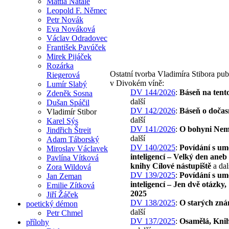
Mattia Natale
Leopold F. Němec
Petr Novák
Eva Nováková
Václav Odradovec
František Pavúček
Mirek Pijáček
Rozárka
Ostatní tvorba Vladimíra Stibora pu
Riegerová
v Divokém víně:
Lumír Slabý
DV 144/2026
:
Báseň na tent
Zdeněk Sosna
další
Dušan Spáčil
DV 142/2026
:
Báseň o dočas
Vladimír Stibor
další
Karel Sýs
DV 141/2026
:
O bohyni Nem
Jindřich Štreit
další
Adam Táborský
DV 140/2025
:
Povídání s um
Miroslav Václavek
inteligencí – Velký den ane
Pavlína Vítková
knihy Cílové nástupiště
a dal
Zora Wildová
DV 139/2025
:
Povídání s um
Jan Zeman
inteligencí – Jen dvě otázky, 
Emilie Zítková
2025
Jiří Žáček
DV 138/2025
:
O starých zn
poetický démon
další
Petr Chmel
DV 137/2025
:
Osamělá, Knih
přílohy