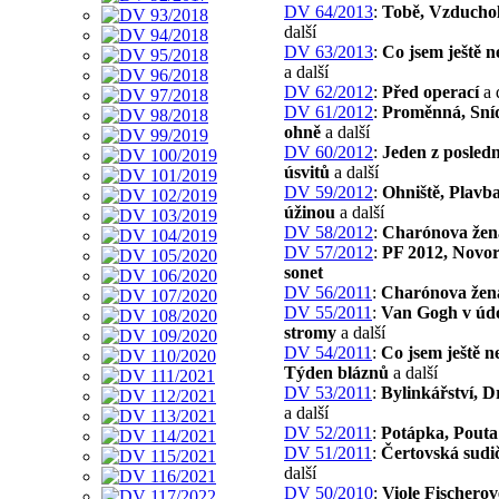
DV 64/2013
:
Tobě, Vzducho
další
DV 63/2013
:
Co jsem ještě n
a další
DV 62/2012
:
Před operací
a 
DV 61/2012
:
Proměnná, Sní
ohně
a další
DV 60/2012
:
Jeden z posled
úsvitů
a další
DV 59/2012
:
Ohniště, Plavb
úžinou
a další
DV 58/2012
:
Charónova žen
DV 57/2012
:
PF 2012, Novor
sonet
DV 56/2011
:
Charónova žen
DV 55/2011
:
Van Gogh v údo
stromy
a další
DV 54/2011
:
Co jsem ještě n
Týden bláznů
a další
DV 53/2011
:
Bylinkářství, 
a další
DV 52/2011
:
Potápka, Pouta
DV 51/2011
:
Čertovská sudi
další
DV 50/2010
:
Viole Fischerov