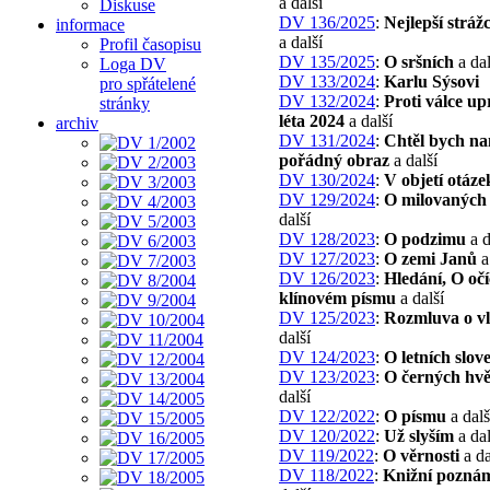
a další
Diskuse
DV 136/2025
:
Nejlepší stráž
informace
a další
Profil časopisu
DV 135/2025
:
O sršních
a dal
Loga DV
DV 133/2024
:
Karlu Sýsovi
pro spřátelené
DV 132/2024
:
Proti válce up
stránky
léta 2024
a další
archiv
DV 131/2024
:
Chtěl bych na
pořádný obraz
a další
DV 130/2024
:
V objetí otáze
DV 129/2024
:
O milovaných
další
DV 128/2023
:
O podzimu
a d
DV 127/2023
:
O zemi Janů
a
DV 126/2023
:
Hledání, O očí
klínovém písmu
a další
DV 125/2023
:
Rozmluva o vl
další
DV 124/2023
:
O letních slov
DV 123/2023
:
O černých hv
další
DV 122/2022
:
O písmu
a dalš
DV 120/2022
:
Už slyším
a dal
DV 119/2022
:
O věrnosti
a da
DV 118/2022
:
Knižní pozná