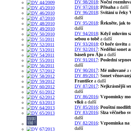
DV 98/2018
:
Noční rozmluv
DV 97/2018
:
Přísaha
a další
DV 96/2018
:
Svítání u řeky
další
DV 95/2018
:
Řekněte, jak to
další
DV 94/2018
:
Když mluvím s
sebou o tobě
a další
DV 93/2018
:
O hoře úsvitu
a 
DV 92/2017
:
Nedělní sonet 
báseň pro Áju
a další
DV 91/2017
:
Poslední srpnov
další
DV 90/2017
:
Mé milované
a 
DV 89/2017
:
Sonet věnovan
Františce
a další
DV 87/2017
:
Nejkrásnější s
další
DV 86/2016
:
Vzpomínky mo
vlků
a další
DV 85/2016
:
Pouštní modlit
DV 83/2016
:
Slza věčného sv
další
DV 82/2016
:
Vzpomínka na 
další