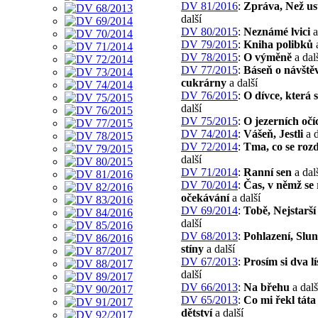
DV 81/2016
:
Zpráva, Než us
další
DV 80/2015
:
Neznámé lvici
a
DV 79/2015
:
Kniha polibků
a
DV 78/2015
:
O výměně
a dal
DV 77/2015
:
Báseň o návště
cukrárny
a další
DV 76/2015
:
O dívce, která 
další
DV 75/2015
:
O jezerních očí
DV 74/2014
:
Vášeň, Jestli
a d
DV 72/2014
:
Tma, co se roz
další
DV 71/2014
:
Ranní sen
a dal
DV 70/2014
:
Čas, v němž se 
očekávání
a další
DV 69/2014
:
Tobě, Nejstarší
další
DV 68/2013
:
Pohlazení, Slun
stíny
a další
DV 67/2013
:
Prosím si dva lí
další
DV 66/2013
:
Na břehu
a dalš
DV 65/2013
:
Co mi řekl táta
dětství
a další