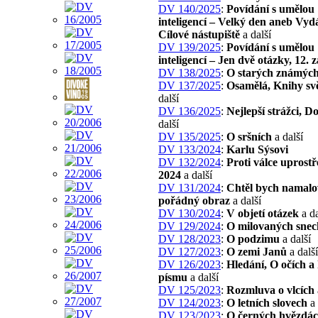
DV 140/2025
:
Povídání s umělou
inteligencí – Velký den aneb Vyd
Cílové nástupiště
a další
DV 139/2025
:
Povídání s umělou
inteligencí – Jen dvě otázky, 12. 
DV 138/2025
:
O starých známýc
DV 137/2025
:
Osamělá, Knihy svě
další
DV 136/2025
:
Nejlepší strážci, D
další
DV 135/2025
:
O sršních
a další
DV 133/2024
:
Karlu Sýsovi
DV 132/2024
:
Proti válce uprostř
2024
a další
DV 131/2024
:
Chtěl bych namalo
pořádný obraz
a další
DV 130/2024
:
V objetí otázek
a da
DV 129/2024
:
O milovaných snec
DV 128/2023
:
O podzimu
a další
DV 127/2023
:
O zemi Janů
a další
DV 126/2023
:
Hledání, O očích a
písmu
a další
DV 125/2023
:
Rozmluva o vlcích
DV 124/2023
:
O letních slovech
a 
DV 123/2023
:
O černých hvězdá