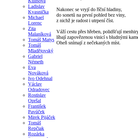
Kulišová
Ladislav
Nakonec se vryjí do říční hladiny,
Kvasnička
do sonetů na první pohled bez viny,
Michael
z nichž je radost i utrpení číst.
Lorenc
Zita
Váží cestu přes hřeben, polidšťují menhir
Malaníková
líbají zapovězenou vinicí s bludnými kam
Tomáš Matys
Oheň snímají z nečekaných míst.
Tomáš
Mladějovský
Gabriel
Németh
Eva
Nováková
Ivo Odehnal
Václav
Odradovec
Rostislav
Opršal
František
Pavúček
Mirek Pijáček
Tomáš
Repčiak
Rozárka