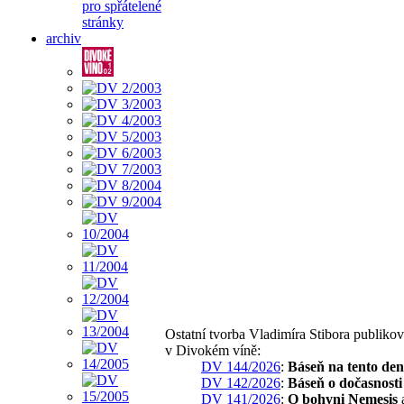
pro spřátelené
stránky
archiv
Ostatní tvorba Vladimíra Stibora publiko
v Divokém víně:
DV 144/2026
:
Báseň na tento den
DV 142/2026
:
Báseň o dočasnosti
DV 141/2026
:
O bohyni Nemesis
a