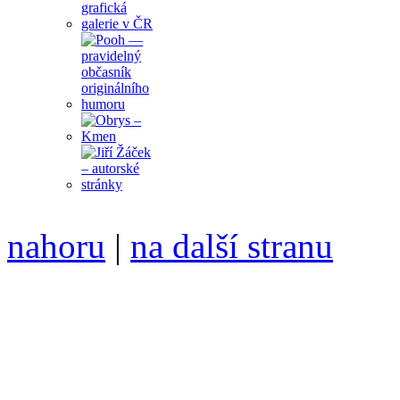
nahoru
|
na další stranu
Divoké víno 75/2014 vyšlo
6099 /// samozvaný šéfreda
104 00 Praha 10, Hájek 88,