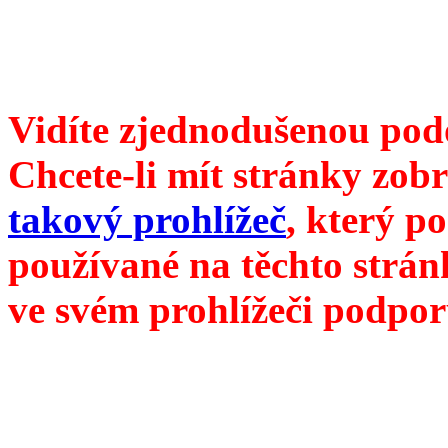
redakce@divokevino.cz
//
///
příští číslo Divokého v
Vidíte zjednodušenou pod
Chcete-li mít stránky zobr
takový prohlížeč
, který p
používané na těchto strán
ve svém prohlížeči podpor