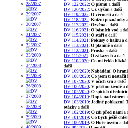
DV 122/2022
:
O písmu
a další
DV 120/2022
:
Už slyším
a další
DV 119/2022
:
O věrnosti
a další
DV 118/2022
:
Knižní poznámky
a
DV 117/2022
:
Ozvěna
a další
DV 116/2021
:
O básních vod
a dal
DV 115/2021
:
O stáří
a další
DV 114/2021
:
Pokusy o haiku
a d
DV 113/2021
:
O planině
a další
DV 112/2021
:
Prosba
a další
DV 111/2021
:
O zákazech
a další
DV 110/2020
:
Co mi řekla blízká
další
DV 109/2020
:
Nabádání, O hrani
DV 108/2020
:
Co jsem ti nestačil 
DV 107/2020
:
V očích srn
a další
DV 106/2020
:
V příštím životě
a d
DV 105/2020
:
O spících úřednící
DV 104/2019
:
Dopis nad ránem
a
DV 103/2019
:
Jediné pohlazení, 
otázky
a další
DV 102/2019
:
O zdi před námi
a d
DV 101/2019
:
Co bych ještě chtěl
DV 100/2019
:
O Hoře úsvitu
a dal
DV 99/2019
:
O poušti