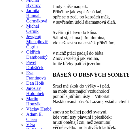
Michal
Bystrov
Jindy spíše naopak:
Jarmila
Přiběhne jak vyplašená laň,
Hannah
opře se o zeď, po kapsách mák,
Čermáková
v sevřeném údolí diamantová dlaň.
Michal
Černík
Svěřím jí hlavu do klína.
Jevgenij
Sáhni si, jsi má jitřní domina,
Michajlovič
víc než sestra na cestě k příběhům,
Čigrin
Oldřich
v nichž ptáci padají do bláta.
Damborský
Znovu vzlétají jak vidina,
Pavel
trnité břehy patřící jezerům.
Dobšíček
Eva
BÁSEŇ O DRSNÝCH SONET
Frantinová
Dan Holk
Srazí mě skok do výšky - i pád,
Jaroslav
na molu doutnající vzducholoď,
Holoubek
pohoří s jitřními ústy – Vihorlat.
Martin
Naskicovaná báseň: Lazare, vstaň a chvíl
Honzák
Václav Hrabě
znovu se belhej podél svatyní,
Adam El
kde voní trsy plavuní i přesliček;
Chaar
hrudí obléhají zdi, než zesmutní
Věra
věčné světlo, hrdla dívčích ladiček.