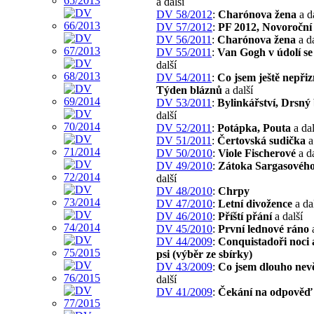
a další
DV 58/2012
:
Charónova žena
a d
DV 57/2012
:
PF 2012, Novoroční 
DV 56/2011
:
Charónova žena
a da
DV 55/2011
:
Van Gogh v údolí se
další
DV 54/2011
:
Co jsem ještě nepřiz
Týden bláznů
a další
DV 53/2011
:
Bylinkářství, Drsný
další
DV 52/2011
:
Potápka, Pouta
a dal
DV 51/2011
:
Čertovská sudička
a
DV 50/2010
:
Viole Fischerové
a da
DV 49/2010
:
Zátoka Sargasovéh
další
DV 48/2010
:
Chrpy
DV 47/2010
:
Letní divožence
a da
DV 46/2010
:
Příští přání
a další
DV 45/2010
:
První lednové ráno
a
DV 44/2009
:
Conquistadoři noci a
psi (výběr ze sbírky)
DV 43/2009
:
Co jsem dlouho nev
další
DV 41/2009
:
Čekání na odpověď