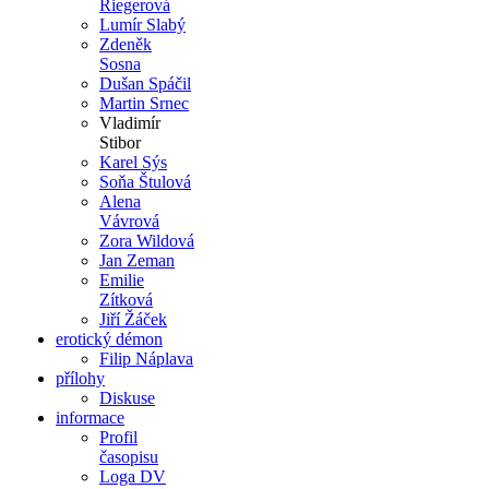
Riegerová
Lumír Slabý
Zdeněk
Sosna
Dušan Spáčil
Martin Srnec
Vladimír
Stibor
Karel Sýs
Soňa Štulová
Alena
Vávrová
Zora Wildová
Jan Zeman
Emilie
Zítková
Jiří Žáček
erotický démon
Filip Náplava
přílohy
Diskuse
informace
Profil
časopisu
Loga DV