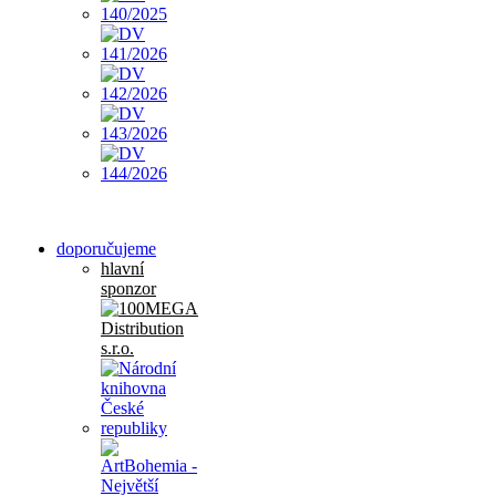
doporučujeme
hlavní
sponzor