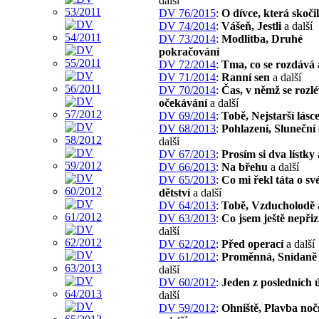
další
DV 76/2015
:
O dívce, která skoči
DV 74/2014
:
Vášeň, Jestli
a další
DV 73/2014
:
Modlitba, Druhé
pokračování
DV 72/2014
:
Tma, co se rozdává
DV 71/2014
:
Ranní sen
a další
DV 70/2014
:
Čas, v němž se rozl
očekávání
a další
DV 69/2014
:
Tobě, Nejstarší lásc
DV 68/2013
:
Pohlazení, Sluneční 
další
DV 67/2013
:
Prosím si dva lístky
DV 66/2013
:
Na břehu
a další
DV 65/2013
:
Co mi řekl táta o s
dětství
a další
DV 64/2013
:
Tobě, Vzducholodě
DV 63/2013
:
Co jsem ještě nepřiz
další
DV 62/2012
:
Před operací
a další
DV 61/2012
:
Proměnná, Snídaně
další
DV 60/2012
:
Jeden z posledních 
další
DV 59/2012
:
Ohniště, Plavba noč