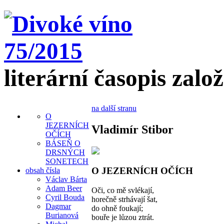
literární časopis zalo
na další stranu
O
JEZERNÍCH
Vladimír Stibor
OČÍCH
BÁSEŇ O
DRSNÝCH
SONETECH
O JEZERNÍCH OČÍCH
obsah čísla
Václav Bárta
Adam Beer
Oči, co mě svlékají,
Cyril Bouda
horečně strhávají šat,
Dagmar
do ohně foukají;
Burianová
bouře je lůzou ztrát.