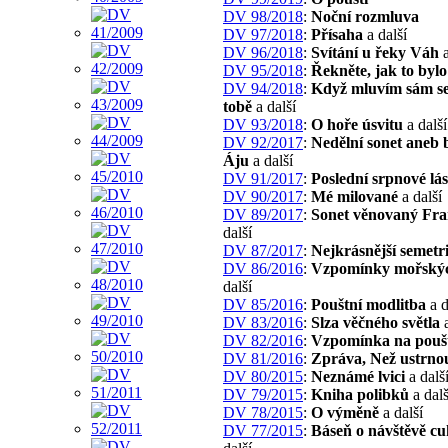
DV 98/2018
:
Noční rozmluva
DV 97/2018
:
Přísaha
a další
DV 96/2018
:
Svítání u řeky Váh
a
DV 95/2018
:
Řekněte, jak to bylo
DV 94/2018
:
Když mluvím sám se
tobě
a další
DV 93/2018
:
O hoře úsvitu
a další
DV 92/2017
:
Nedělní sonet aneb 
Áju
a další
DV 91/2017
:
Poslední srpnové lá
DV 90/2017
:
Mé milované
a další
DV 89/2017
:
Sonet věnovaný Fra
další
DV 87/2017
:
Nejkrásnější semetr
DV 86/2016
:
Vzpomínky mořskýc
další
DV 85/2016
:
Pouštní modlitba
a d
DV 83/2016
:
Slza věčného světla
a
DV 82/2016
:
Vzpomínka na pouš
DV 81/2016
:
Zpráva, Než ustrno
DV 80/2015
:
Neznámé lvici
a dalš
DV 79/2015
:
Kniha polibků
a dalš
DV 78/2015
:
O výměně
a další
DV 77/2015
:
Báseň o návštěvě c