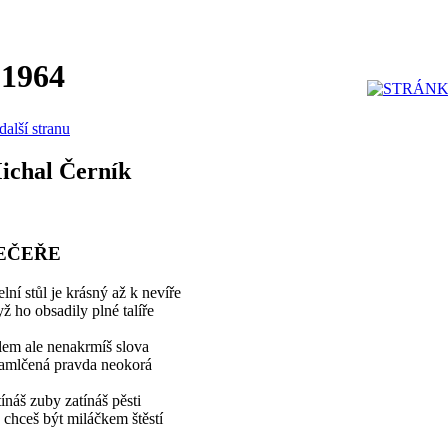
 1964
další stranu
ichal Černík
EČEŘE
elní stůl je krásný až k nevíře
ž ho obsadily plné talíře
lem ale nenakrmíš slova
zamlčená pravda neokorá
ínáš zuby zatínáš pěsti
y chceš být miláčkem štěstí