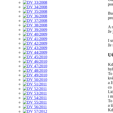
pon
Bu
pro
A 
že 
I s
že 
U
Kdy
by
To 
kvě
a ž
co 
Lid
i m
To 
a l
Kdy