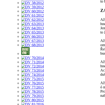
to 
Z
Až 
hn
Jen
to 
Až 
oml
Ře
bud
Až 
hne
Ach
duš
Až
ó m
Pro
nab