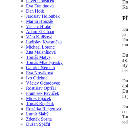
Pavel Dobšíček
Dne
Eva Frantinová
Kaž
Dan Holk
Jaroslav Holoubek
P
Martin Honzák
Václav Hrabě
Du
Adam El Chaar
jsi
Věra Kulišová
Du
Ladislav Kvasnička
mn
Michael Lorenc
Zita Malaníková
Du
Tomáš Matys
s 
Tomáš Mladějovský
By
Gabriel Németh
neb
Eva Nováková
Ivo Odehnal
Du
Václav Odradovec
dok
Rostislav Opršal
Du
František Pavúček
i s
Mirek Pijáček
Tomáš Repčiak
Du
Rozárka Riegerová
co 
Lumír Slabý
Ta
Zdeněk Sosna
tad
Dušan Spáčil