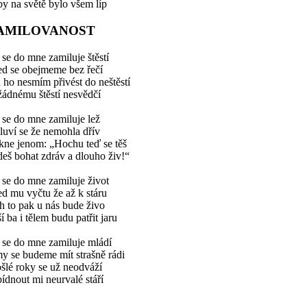
by na světě bylo všem líp
AMILOVANOST
se do mne zamiluje štěstí
ed se obejmeme bez řečí
 ho nesmím přivést do neštěstí
žádnému štěstí nesvědčí
se do mne zamiluje lež
uví se že nemohla dřív
kne jenom: „Hochu teď se těš
eš bohat zdráv a dlouho živ!“
se do mne zamiluje život
d mu vyčtu že až k stáru
 to pak u nás bude živo
í ba i tělem budu patřit jaru
 se do mne zamiluje mládí
y se budeme mít strašně rádi
šlé roky se už neodváží
ídnout mi neurvalé stáří