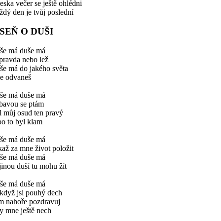
ska večer se ještě ohlédni
dý den je tvůj poslední
ÍSEŇ O DUŠI
še má duše má
 pravda nebo lež
še má do jakého světa
e odvaneš
še má duše má
obavou se ptám
l můj osud ten pravý
o to byl klam
še má duše má
až za mne život položit
še má duše má
 jinou duší tu mohu žít
še má duše má
když jsi pouhý dech
m nahoře pozdravuj
y mne ještě nech