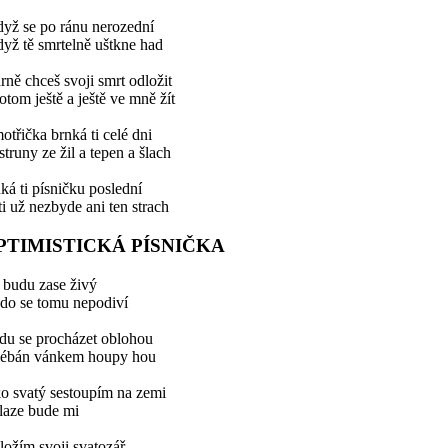
dyž se po ránu nerozední
dyž tě smrtelně uštkne had
ně chceš svoji smrt odložit
otom ještě a ještě ve mně žít
třička brnká ti celé dni
struny ze žil a tepen a šlach
ká ti písničku poslední
ti už nezbyde ani ten strach
PTIMISTICKÁ PÍSNIČKA
 budu zase živý
kdo se tomu nepodiví
du se procházet oblohou
lébán vánkem houpy hou
o svatý sestoupím na zemi
laze bude mi
ožím svoji svatozář