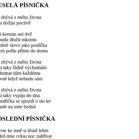
ESELÁ PÍSNIČKA
 zbývá z mého života
si dožiju poctivě
i korunu ani dvě
budu dlužit nikomu
obré slovo jako poslíčka
dem pošlu přímo do domu
 zbývá z mého života
si taky řádně vychutnám
hutnat dám každému
avně když nebudu sám
 zbývá z mého života
si taky vypiju do dna
třička se zpozdí o sto let
bude na mne hodná
OSLEDNÍ PÍSNIČKA
ote ke mně si těsně lehni
deš mne celou noc zahřívat