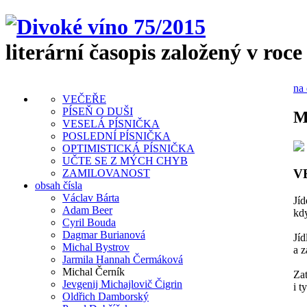
literární časopis založený v roce
na 
VEČEŘE
PÍSEŇ O DUŠI
M
VESELÁ PÍSNIČKA
POSLEDNÍ PÍSNIČKA
OPTIMISTICKÁ PÍSNIČKA
UČTE SE Z MÝCH CHYB
V
ZAMILOVANOST
obsah čísla
Václav Bárta
Jíd
Adam Beer
kdy
Cyril Bouda
Dagmar Burianová
Jíd
Michal Bystrov
a 
Jarmila Hannah Čermáková
Michal Černík
Zat
Jevgenij Michajlovič Čigrin
i t
Oldřich Damborský