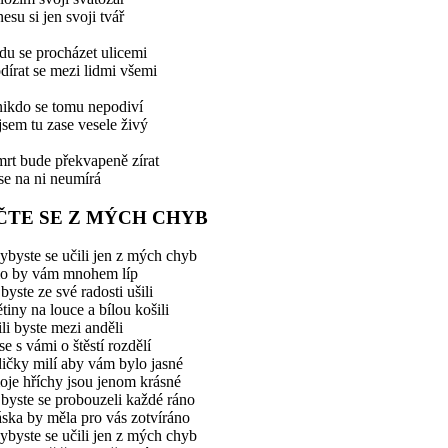
esu si jen svoji tvář
du se procházet ulicemi
dírat se mezi lidmi všemi
nikdo se tomu nepodiví
jsem tu zase vesele živý
mrt bude překvapeně zírat
se na ni neumírá
ČTE SE Z MÝCH CHYB
byste se učili jen z mých chyb
lo by vám mnohem líp
byste ze své radosti ušili
tiny na louce a bílou košili
ili byste mezi anděli
se s vámi o štěstí rozdělí
ičky milí aby vám bylo jasné
oje hříchy jsou jenom krásné
byste se probouzeli každé ráno
áska by měla pro vás zotvíráno
byste se učili jen z mých chyb