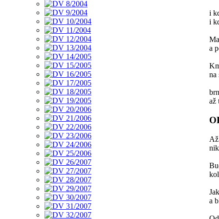
i k
i k
Mar
a p
Kmo
na 
brn
až 
O
Až
ni
Bu
ko
Jak
a b
Odl