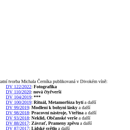
tatní tvorba Michala Černíka publikovaná v Divokém víně:
DV 122/2022
:
Fotografika
DV 110/2020
:
nová čtyřverší
DV 104/2019
:
***
DV 100/2019
:
Rituál, Metamorfóza bytí
a další
DV 99/2019
:
Modlení k bohyni lásky
a další
DV 98/2018
:
Pracovní nástroje, Vteřina
a další
DV 93/2018
:
Neklid, Občanské verše
a další
DV 88/2017
:
Závrať, Prameny zpěvu
a další
DV 87/2017
:
Lidské světlo
a další