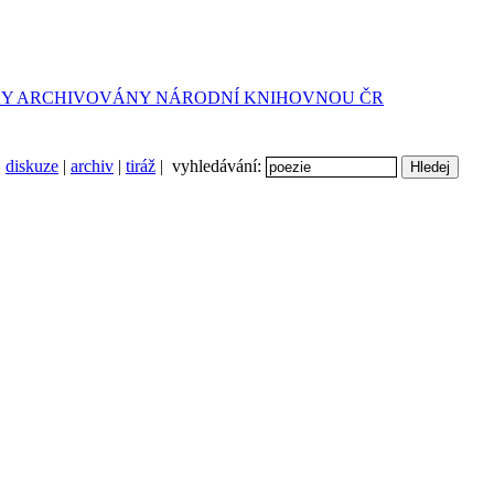
diskuze
|
archiv
|
tiráž
| vyhledávání: