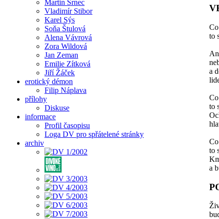
Martin Srnec
V
Vladimír Stibor
Karel Sýs
Co
Soňa Štulová
to 
Alena Vávrová
Zora Wildová
An
Jan Zeman
ne
Emilie Zítková
a d
Jiří Žáček
li
erotický démon
Filip Náplava
Co
přílohy
to 
Diskuse
Oc
informace
hl
Profil časopisu
Loga DV pro spřátelené stránky
Co
archiv
to 
Kmo
a 
P
Živ
bu