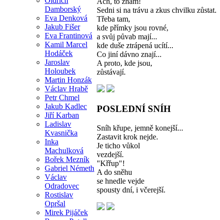
Oldřich
Ach, to znám!
Damborský
Sedni si na trávu a zkus chvilku zůstat.
Eva Denková
Třeba tam,
Jakub Fišer
kde přímky jsou rovné,
Eva Frantinová
a svůj půvab mají...
Kamil Marcel
kde duše ztrápená ucítí...
Hodáček
Co jiní dávno znají...
Jaroslav
A proto, kde jsou,
Holoubek
zůstávají.
Martin Honzák
Václav Hrabě
Petr Chmel
Jakub Kadlec
POSLEDNÍ SNÍH
Jiří Karban
Ladislav
Sníh křupe, jemně konejší...
Kvasnička
Zastavit krok nejde.
Inka
Je ticho vůkol
Machulková
vezdejší.
Bořek Mezník
"Křřup"!
Gabriel Németh
A do sněhu
Václav
se hnedle vejde
Odradovec
spousty dní, i včerejší.
Rostislav
Opršal
Mirek Pijáček