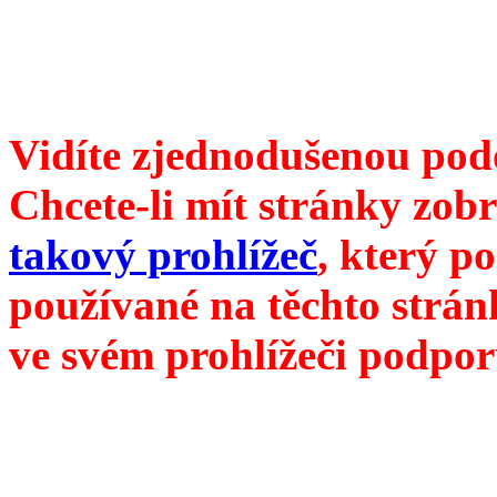
redakce@divokevino.cz
//
///
příští číslo Divokého v
Vidíte zjednodušenou pod
Chcete-li mít stránky zobr
takový prohlížeč
, který p
používané na těchto strán
ve svém prohlížeči podpor