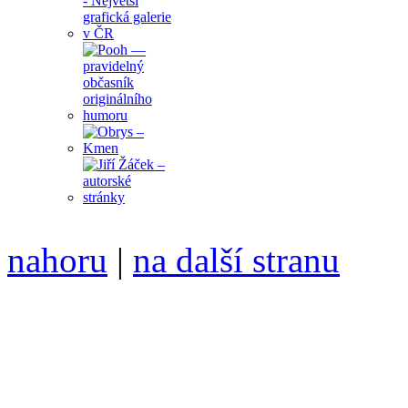
nahoru
|
na další stranu
Divoké víno 76/2015 vyšlo
6099 /// samozvaný šéfreda
104 00 Praha 10, Hájek 88,