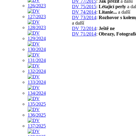
DV 77/2015
:
Jak přežít
a další
DV 75/2015
:
Létající perly
a dal
DV 74/2014
:
Litanie...
a další
DV 73/2014
:
Rozhovor s kole
a další
DV 72/2014
:
Ještě ne
DV 71/2014
:
Obrazy, Fotografi