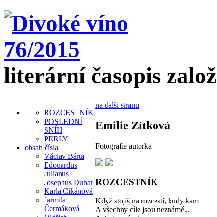
literární časopis zalo
na další stranu
ROZCESTNÍK
POSLEDNÍ
Emilie Zítková
SNÍH
PERLY
Fotografie autorka
obsah čísla
Václav Bárta
Edouardus
Julianus
ROZCESTNÍK
Josephus Dubar
Karla Cikánová
Jarmila
Když stojíš na rozcestí, kudy kam
Čermáková
A všechny cíle jsou neznámé...