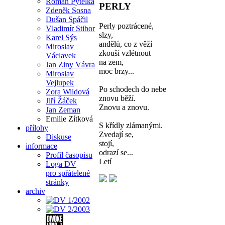
Roman Pytelka
PERLY
Zdeněk Sosna
Dušan Spáčil
Perly poztrácené,
Vladimír Stibor
slzy,
Karel Sýs
andělů, co z věží
Miroslav
zkouší vzlétnout
Václavek
na zem,
Jan Ziny Vávra
moc brzy...
Miroslav
Vejlupek
Po schodech do nebe
Zora Wildová
znovu běží.
Jiří Žáček
Znovu a znovu.
Jan Zeman
Emilie Zítková
S křídly zlámanými.
přílohy
Zvedají se,
Diskuse
stojí,
informace
odrazí se...
Profil časopisu
Letí
Loga DV
pro spřátelené
stránky
archiv