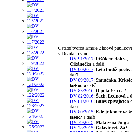
Ostatní tvorba Emilie Zítkové publikov
v Divokém víně:
DV 91/2017
:
Pěšákem dobra,
Cikánečka
a další
DV 90/2017
:
Léto budiž pochv
další
DV 89/2017
:
Smuténka, Krkol
láskou
a další
DV 83/2016
:
O pokoře
a další
DV 82/2016
:
Šach, Lednová
a d
DV 81/2016
:
Blues zpívajících 
další
DV 80/2015
:
Kde je konec velk
lásek?
a další
DV 79/2015
:
Malá žena Jing
a d
DV 78/2015
:
Galaxie rzi, Zář