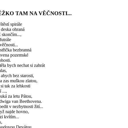
ĚŽKO TAM NA VĚČNOSTI...
štěstí spirále
 deska ohraná
 skončím...,
futrále
věčnosti...
střička bezbranná
avena pozemské
hosti.
ěla bych nechat si zahrát
las,
 abych bez starosti,
a zas muškou zlatou,
 si tak za lehkosti
 ...,
uká za letu Pátou,
dwiga van Beethovena.
edit v nezbytnosti žití...
yž najde hovno,
i kvítím...
k,
osudovou Devátou...