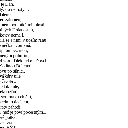
 je Dán,
tý, do němoty...,
áleností.
lec zalomen,
mení poutníků minulosti,
udných Holanďanů,
 kotev nemají.
lá se s nimi v božím ránu,
kánečka ucouraná.
jinou bez moří,
lněným pohořím,
obzoru dálek nekonečných...
. Kotlinou Bohémů.
vu po silnici,
vá čáry bílé,
y života ...
e tak milé,
nekonečné.
 soumraku chtění,
sledním dechem,
itky zahodí,
v než je poví pocestným...
ré potká,
 se vrátí
ovu BÝT.