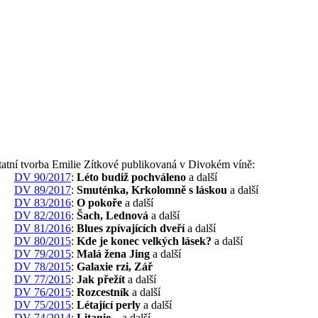
atní tvorba Emilie Zítkové publikovaná v Divokém víně:
DV 90/2017
:
Léto budiž pochváleno
a další
DV 89/2017
:
Smuténka, Krkolomně s láskou
a další
DV 83/2016
:
O pokoře
a další
DV 82/2016
:
Šach, Lednová
a další
DV 81/2016
:
Blues zpívajících dveří
a další
DV 80/2015
:
Kde je konec velkých lásek?
a další
DV 79/2015
:
Malá žena Jing
a další
DV 78/2015
:
Galaxie rzi, Zář
DV 77/2015
:
Jak přežít
a další
DV 76/2015
:
Rozcestník
a další
DV 75/2015
:
Létající perly
a další
DV 74/2014
:
Litanie...
a další