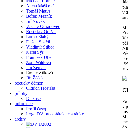
Michael Lorenc
Jde
Aneta Mašková
pln
Tomáš Matys
v d
Bořek Mezník
sm
Jiří Novák
na 
Václav Odradovec
Mi
Rostislav Opršal
Zna
Lumír Slabý
V c
Dušan Spáčil
pěš
Vladimír Stibor
Ni
Karel Sýs
Pře
František Uher
pos
Zora Wildová
Pěš
Jan Zeman
V z
Emilie Zítková
Jiří Žáček
poetický démon
Oldřich Hostaša
C
přílohy
Diskuse
Za
informace
v p
Profil časopisu
ros
Loga DV pro spřátelené stránky
Míl
archiv
mez
do 