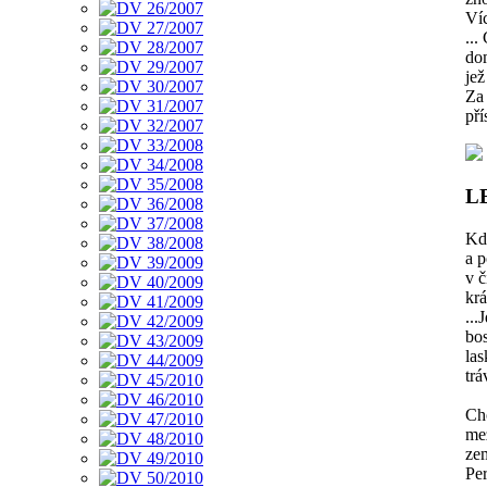
Víc
...
dom
jež
Za 
pří
L
Kdy
a p
v č
krá
...
bos
las
trá
Ch
mez
zem
Per