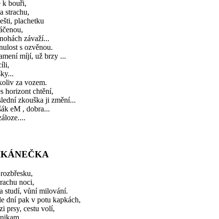
 k bouři,
a strachu,
ešti, plachetku
áčenou,
nohách závaží...
nulost s ozvěnou.
mení míjí, už brzy ...
íli,
ky...
koliv za vozem.
s horizont chtění,
lední zkouška ji změní...
ák eM , dobra...
áloze....
IKÁNEČKA
 rozbřesku,
rachu noci,
a studí, vůní milování.
e dní pak v potu kapkách,
i prsy, cestu volí,
nikam...