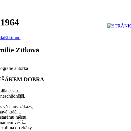
 1964
další stranu
milie Zítková
ografie autorka
ĚŠÁKEM DOBRA
lila cestu...
neschůdnější.
es všechny zákazy,
avě kráčí...
 starému městu,
znamení věští...
 zpříma do zkázy.