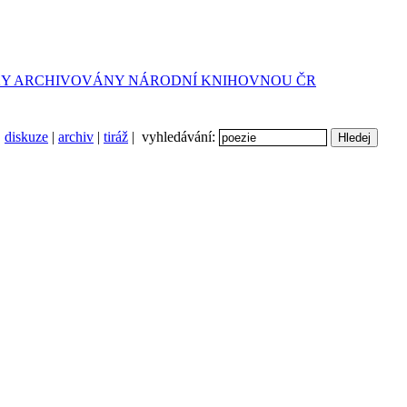
diskuze
|
archiv
|
tiráž
| vyhledávání: