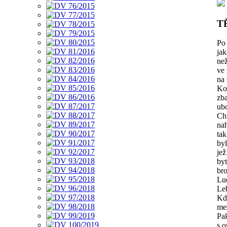
T
Po 
jak
než
ve 
na 
Ko
zb
ubo
Cht
nah
tak
byl
jež
bytí
bro
Lu
Leb
Kd
mez
Pa
s 