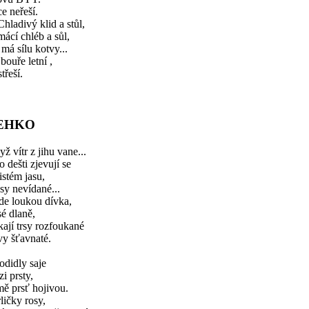
e neřeší.
 Chladivý klid a stůl,
ácí chléb a sůl,
 má sílu kotvy...
bouře letní ,
střeší.
EHKO
ž vítr z jihu vane...
o dešti zjevují se
istém jasu,
sy nevídané...
Jde loukou dívka,
é dlaně,
kají trsy rozfoukané
vy šťavnaté.
odidly saje
i prsty,
ě prsť hojivou.
ličky rosy,