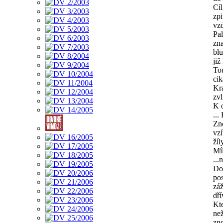
Cíl
zpi
vzd
Pa
zna
bl
již
Tou
ci
Kra
zv
K 
..
Zno
vzí
žíl
Míl
...
Do
po
záž
dří
Kte
než
zn