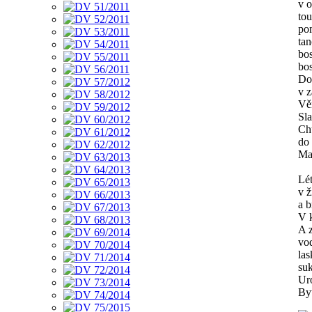
v 
to
pom
tan
bos
bos
Do
v z
Věn
Sla
Chu
do 
Ma
Lét
v ž
a b
V k
A z
vo
las
suk
Uro
Byt