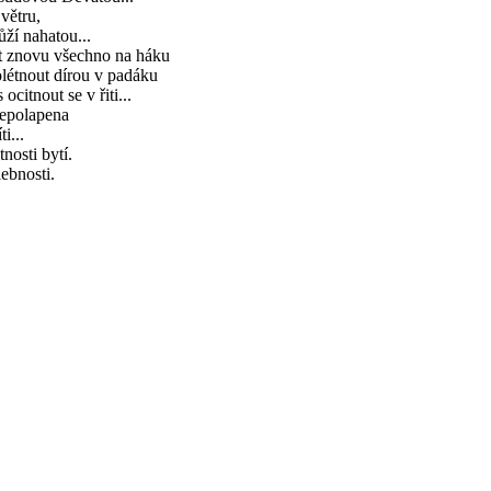
větru,
ůží nahatou...
t znovu všechno na háku
létnout dírou v padáku
 ocitnout se v řiti...
nepolapena
ti...
nosti bytí.
ebnosti.