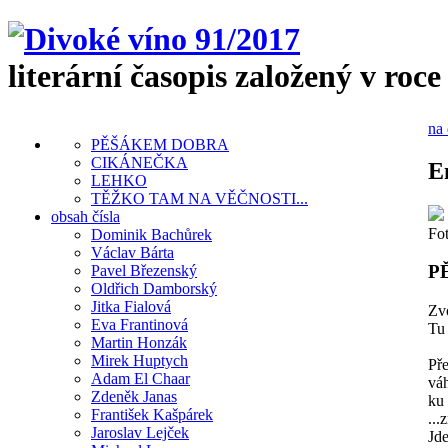
literární časopis založený v roce
na 
PĚŠÁKEM DOBRA
CIKÁNEČKA
E
LEHKO
TĚŽKO TAM NA VĚČNOSTI...
obsah čísla
Fot
Dominik Bachůrek
Václav Bárta
P
Pavel Březenský
Oldřich Damborský
Jitka Fialová
Zvo
Eva Frantinová
Tu 
Martin Honzák
Mirek Huptych
Př
Adam El Chaar
váh
Zdeněk Janas
ku
František Kašpárek
...
Jaroslav Lejček
Jde