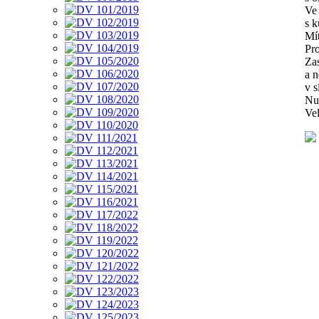
Ve 
s k
Mí
Pro
Zas
a 
v sí
Nut
Vel