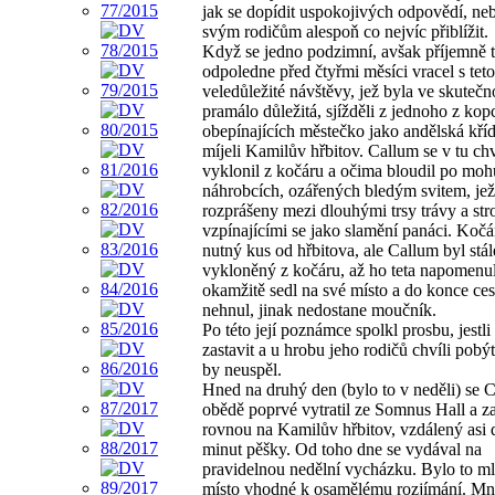
jak se dopídit uspokojivých odpovědí, ne
svým rodičům alespoň co nejvíc přiblížit.
Když se jedno podzimní, avšak příjemně t
odpoledne před čtyřmi měsíci vracel s tet
veledůležité návštěvy, jež byla ve skutečn
pramálo důležitá, sjížděli z jednoho z kop
obepínajících městečko jako andělská kříd
míjeli Kamilův hřbitov. Callum se v tu chv
vyklonil z kočáru a očima bloudil po mo
náhrobcích, ozářených bledým svitem, jež
rozprášeny mezi dlouhými trsy trávy a st
vzpínajícími se jako slamění panáci. Kočár
nutný kus od hřbitova, ale Callum byl stál
vykloněný z kočáru, až ho teta napomenul
okamžitě sedl na své místo a do konce ces
nehnul, jinak nedostane moučník.
Po této její poznámce spolkl prosbu, jestl
zastavit a u hrobu jeho rodičů chvíli pobýt
by neuspěl.
Hned na druhý den (bylo to v neděli) se 
obědě poprvé vytratil ze Somnus Hall a za
rovnou na Kamilův hřbitov, vzdálený asi 
minut pěšky. Od toho dne se vydával na
pravidelnou nedělní vycházku. Bylo to ml
místo vhodné k osamělému rozjímání. M