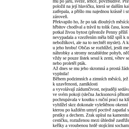
mu po jaru, svěže, lehce, povzbudivě. Pr
položil na její hlavičku, která se dalším k
zatřepala, a přišlo mu najednou krásně i 
zároveň.
Překvapilo ho, že po tak dlouhých měsící
hřbitov chodíval a trávil tu tolik času, ko
potkal živou bytost (přestože Penny příliš
nevypadala a vzezřením měla blíž spíš k
nebožtíkovi, ale na to nechtěl myslet). A
u jeho hrobu! Občas se rozhlížel, jestli me
náhrobky a stromy nezahlédne pohyb, něčí
vždy se pouze lístek sesul k zemi, větev s
nebo proletěl pták.
Až dnes se mu jeho skromná a prostá žád
vyplnila!
Během podzimních a zimních měsíců, jež 
k uzavřenosti, zamlklosti
a vyvolávají zádumčivost, nejraději sedáv
ve svém pokoji (slečna Jacksonová přito
pochrupávala v koutku s ruční prací na klí
vyhlížel skrz dokonale vyleštěnou okenní 
kterou po každém umytí poctivě zapatlal 
prstíky a dechem. Zrak upíral na kamenit
cestičku, roztaženou mezi úhledně zastři
keříky a vroubenou hrdě stojícími sochami