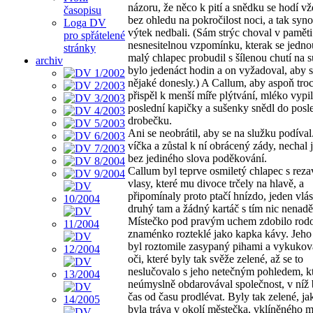
názoru, že něco k pití a snědku se hodí vž
časopisu
bez ohledu na pokročilost noci, a tak sy
Loga DV
výtek nedbali. (Sám strýc choval v paměti
pro spřátelené
nesnesitelnou vzpomínku, kterak se jedno
stránky
malý chlapec probudil s šílenou chutí na 
archiv
bylo jedenáct hodin a on vyžadoval, aby 
nějaké donesly.) A Callum, aby aspoň tro
přispěl k menší míře plýtvání, mléko vypi
poslední kapičky a sušenky snědl do posl
drobečku.
Ani se neobrátil, aby se na služku podíva
víčka a zůstal k ní obrácený zády, nechal j
bez jediného slova poděkování.
Callum byl teprve osmiletý chlapec s rez
vlasy, které mu divoce trčely na hlavě, a
připomínaly proto ptačí hnízdo, jeden vlá
druhý tam a žádný kartáč s tím nic nenadě
Místečko pod pravým uchem zdobilo rod
znaménko rozteklé jako kapka kávy. Jeho 
byl roztomile zasypaný pihami a vykukova
oči, které byly tak svěže zelené, až se to
neslučovalo s jeho netečným pohledem, 
neúmyslně obdarovával společnost, v níž
čas od času prodlévat. Byly tak zelené, ja
byla tráva v okolí městečka, vklíněného 