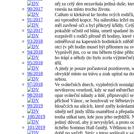
něj za celý den nezavítala jediná duše, kte
vnesla na místo trochu života.
Callum si klekával ke hrobu svých rodičů,
asi vprostřed kopce. Na náhrobku ležel ma
měl zavřené oči a byl přikrytý křídly. Cel
pokaždé očistil od bláta, umetl spadané list
rozprávěl s rodiči přesně tři hodiny, které 
odměřoval na kapesních hodinkách zděd
otci (v pět hodin musel být přítomen na sv
Vyprávěl jim, co se mu během týdne přiho
ho trápí a někdy (to bylo zcela výjimečné)
těší.
A jindy je pouze počastoval pozdravem, se
obvyklé místo na trávu a zrak upíral na 
sebou.
Ve svátečních dnech, vyplněných nostalgi
nevtíravou veselostí, kdy se nad městečk
opar sváteční nálady a lidé, připravující se
příchod Vánoc, se houfovali ve štěbetavý
hloučcích na ulicích, které zněly koledam
silněji než jindy tížila osamělost a přepada
touha utíkat tam, kde jsou jeho nejbližší.
jediný důvod, aby ji nevyslyšel, a proto o
tichého Somnus Hall častěji. Většinou to 
době po večeři. Strýc s tetou sedávali v s