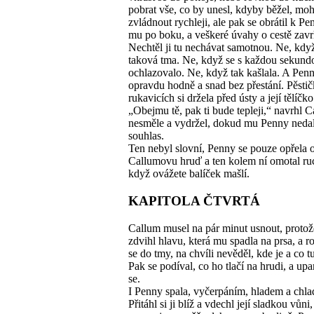
pobrat vše, co by unesl, kdyby běžel, moh
zvládnout rychleji, ale pak se obrátil k Pe
mu po boku, a veškeré úvahy o cestě zavr
Nechtěl ji tu nechávat samotnou. Ne, když
taková tma. Ne, když se s každou sekund
ochlazovalo. Ne, když tak kašlala. A Penn
opravdu hodně a snad bez přestání. Pěsti
rukavicích si držela před ústy a její tělíčko
„Obejmu tě, pak ti bude tepleji,“ navrhl 
nesměle a vydržel, dokud mu Penny neda
souhlas.
Ten nebyl slovní, Penny se pouze opřela 
Callumovu hruď a ten kolem ní omotal ruc
když ovážete balíček mašlí.
KAPITOLA ČTVRTÁ
Callum musel na pár minut usnout, proto
zdvihl hlavu, která mu spadla na prsa, a 
se do tmy, na chvíli nevěděl, kde je a co tu
Pak se podíval, co ho tlačí na hrudi, a up
se.
I Penny spala, vyčerpáním, hladem a chl
Přitáhl si ji blíž a vdechl její sladkou vůni