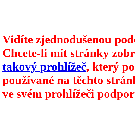
redakce@divokevino.cz
//
///
příští číslo Divokého v
Vidíte zjednodušenou pod
Chcete-li mít stránky zobr
takový prohlížeč
, který p
používané na těchto strán
ve svém prohlížeči podpor