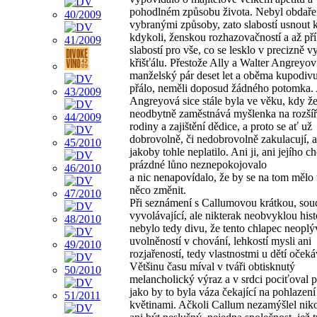
pohodlném způsobu života. Nebyl obdařen
vybranými způsoby, zato slabostí usnout 
kdykoli, ženskou rozhazovačností a až pří
slabostí pro vše, co se lesklo v precizně 
křišťálu. Přestože Ally a Walter Angreyovi
manželský pár deset let a oběma kupodivu
přálo, neměli doposud žádného potomka. 
Angreyová sice stále byla ve věku, kdy ž
neodbytně zaměstnává myšlenka na rozšíř
rodiny a zajištění dědice, a proto se ať už
dobrovolně, či nedobrovolně zakulacují, a
jakoby tohle neplatilo. Ani ji, ani jejího ch
prázdné lůno neznepokojovalo
a nic nenapovídalo, že by se na tom mělo
něco změnit.
Při seznámení s Callumovou krátkou, souc
vyvolávající, ale nikterak neobvyklou hist
nebylo tedy divu, že tento chlapec neoplý
uvolněností v chování, lehkostí mysli ani
rozjařeností, tedy vlastnostmi u dětí oček
Většinu času míval v tváři obtisknutý
melancholický výraz a v srdci pociťoval 
jako by to byla váza čekající na pohlazení
květinami. Ačkoli Callum nezamýšlel niko