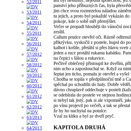
ani být neslušný, nejedna společnost, jež t
panství jeho příbuzných čas, byla přesvěd
jim chce svou rozmrzelou náladou záměrn
tu jejich, a proto byl pokaždé vykázán do
pokoje, kde o sobě měl přemýšlet.
Večer se propadl hlouběji do vánoční noci
zesílil.
Callum prudce otevřel oči. Rázně odhrnul
přikrývku, vyskočil z postele, hupsl do p
kalhot i košile, přetáhl si přes hlavu svetr a
jeden a ruce protáhl rukama kabátku. Pam
na čepici s šálou a rukavice.
Pečlivě oblečený přistoupil ke dveřím, přil
nim ucho a zaposlouchal se. Když za nimi
šeptat jen ticho, pomalu je otevřel a vyšel
Chodba se topila v předpůlnoční tmě a C
spěchal po schodišti do haly. Dobře věděl,
dávno chraplavě oddechuje v posteli (kaž
se odebírala do postele ve stejnou hodinu)
si nebyl tak jistý, pak si ale vzpomněl, ja
po vínu projevil po večeři, a tak se přestal
že by ho nachytal na potulce.
Vzal za kliku a byl ze dveří pryč.
KAPITOLA DRUHÁ