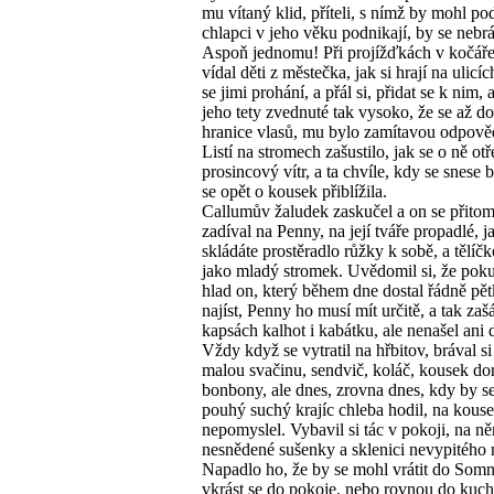
mu vítaný klid, příteli, s nímž by mohl po
chlapci v jeho věku podnikají, by se nebrá
Aspoň jednomu! Při projížďkách v kočář
vídal děti z městečka, jak si hrají na ulicí
se jimi prohání, a přál si, přidat se k nim, 
jeho tety zvednuté tak vysoko, že se až d
hranice vlasů, mu bylo zamítavou odpově
Listí na stromech zašustilo, jak se o ně otř
prosincový vítr, a ta chvíle, kdy se snese b
se opět o kousek přiblížila.
Callumův žaludek zaskučel a on se přito
zadíval na Penny, na její tváře propadlé, 
skládáte prostěradlo růžky k sobě, a tělíčk
jako mladý stromek. Uvědomil si, že pok
hlad on, který během dne dostal řádně pět
najíst, Penny ho musí mít určitě, a tak zašá
kapsách kalhot i kabátku, ale nenašel ani 
Vždy když se vytratil na hřbitov, brával si
malou svačinu, sendvič, koláč, kousek dor
bonbony, ale dnes, zrovna dnes, kdy by s
pouhý suchý krajíc chleba hodil, na kousek
nepomyslel. Vybavil si tác v pokoji, na n
nesnědené sušenky a sklenici nevypitého 
Napadlo ho, že by se mohl vrátit do Somn
vkrást se do pokoje, nebo rovnou do kuc