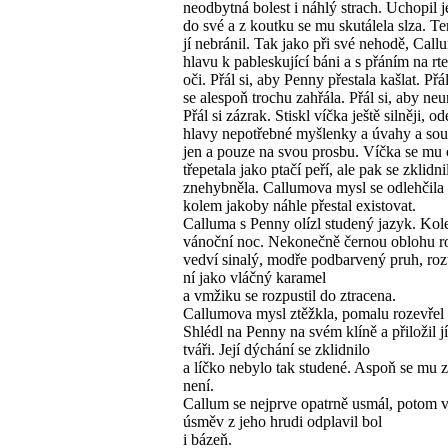
neodbytná bolest i náhlý strach. Uchopil j
do své a z koutku se mu skutálela slza. Te
jí nebránil. Tak jako při své nehodě, Callu
hlavu k pableskující báni a s přáním na rt
oči. Přál si, aby Penny přestala kašlat. Přál
se alespoň trochu zahřála. Přál si, aby ne
Přál si zázrak. Stiskl víčka ještě silněji, o
hlavy nepotřebné myšlenky a úvahy a sous
jen a pouze na svou prosbu. Víčka se mu 
třepetala jako ptačí peří, ale pak se zklidni
znehybněla. Callumova mysl se odlehčila 
kolem jakoby náhle přestal existovat.
Calluma s Penny olízl studený jazyk. Kol
vánoční noc. Nekonečně černou oblohu ro
vedví sinalý, modře podbarvený pruh, rozt
ní jako vláčný karamel
a vmžiku se rozpustil do ztracena.
Callumova mysl ztěžkla, pomalu rozevřel 
Shlédl na Penny na svém klíně a přiložil jí
tváři. Její dýchání se zklidnilo
a líčko nebylo tak studené. Aspoň se mu z
není.
Callum se nejprve opatrně usmál, potom ví
úsměv z jeho hrudi odplavil bol
i bázeň.