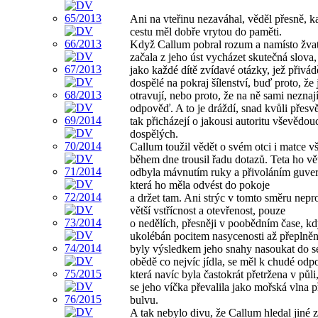
Ani na vteřinu nezaváhal, věděl přesně, k
cestu měl dobře vrytou do paměti.
Když Callum pobral rozum a namísto žvat
začala z jeho úst vycházet skutečná slova,
jako každé dítě zvídavé otázky, jež přivád
dospělé na pokraj šílenství, buď proto, že 
otravují, nebo proto, že na ně sami neznaj
odpověď. A to je dráždí, snad kvůli přesv
tak přicházejí o jakousi autoritu vševědou
dospělých.
Callum toužil vědět o svém otci i matce v
během dne trousil řadu dotazů. Teta ho vě
odbyla mávnutím ruky a přivoláním guver
která ho měla odvést do pokoje
a držet tam. Ani strýc v tomto směru nepr
větší vstřícnost a otevřenost, pouze
o nedělích, přesněji v poobědním čase, kd
ukolébán pocitem nasycenosti až přeplněno
byly výsledkem jeho snahy nasoukat do s
obědě co nejvíc jídla, se měl k chudé odp
která navíc byla častokrát přetržena v půli,
se jeho víčka převalila jako mořská vlna p
bulvu.
A tak nebylo divu, že Callum hledal jiné 