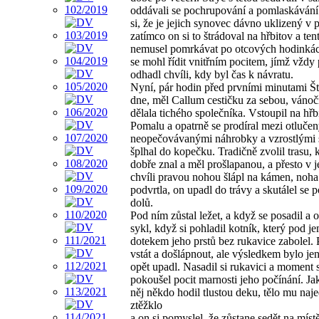
oddávali se pochrupování a pomlaskávání 
si, že je jejich synovec dávno uklizený v p
zatímco on si to štrádoval na hřbitov a ten
nemusel pomrkávat po otcových hodinkác
se mohl řídit vnitřním pocitem, jímž vždy
odhadl chvíli, kdy byl čas k návratu.
Nyní, pár hodin před prvními minutami Š
dne, měl Callum cestičku za sebou, váno
dělala tichého společníka. Vstoupil na hřb
Pomalu a opatrně se prodíral mezi otluče
neopečovávanými náhrobky a vzrostlými 
šplhal do kopečku. Tradičně zvolil trasu, 
dobře znal a měl prošlapanou, a přesto v 
chvíli pravou nohou šlápl na kámen, noh
podvrtla, on upadl do trávy a skutálel se 
dolů.
Pod ním zůstal ležet, a když se posadil a o
sykl, když si pohladil kotník, který pod 
dotekem jeho prstů bez rukavice zabolel. 
vstát a došlápnout, ale výsledkem bylo jen
opět upadl. Nasadil si rukavici a moment s
pokoušel pocit marnosti jeho počínání. Ja
něj někdo hodil tlustou deku, tělo mu naj
ztěžklo
a on si pomyslel, že zůstane sedět na místě