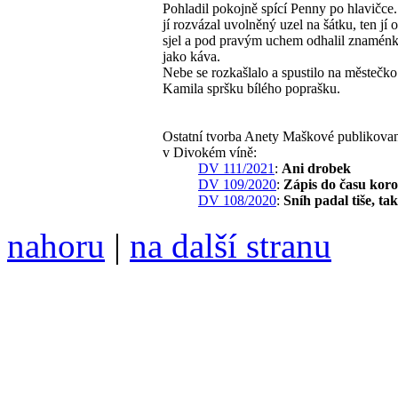
Pohladil pokojně spící Penny po hlavičce.
jí rozvázal uvolněný uzel na šátku, ten jí 
sjel a pod pravým uchem odhalil znaménko
jako káva.
Nebe se rozkašlalo a spustilo na městečk
Kamila spršku bílého poprašku.
Ostatní tvorba Anety Maškové publikova
v Divokém víně:
DV 111/2021
:
Ani drobek
DV 109/2020
:
Zápis do času kor
DV 108/2020
:
Sníh padal tiše, tak
nahoru
|
na další stranu
Divoké víno 91/2017 vyšlo
6099 /// samozvaný šéfreda
104 00 Praha 10, Hájek 88,