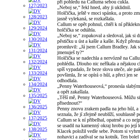
při pohledu na Calluma sebou cukla.
„Neboj se,“ řekl hned, aby ji uklidnil.
Holčička, ještě v moci spánku, a proto zm
jasně vylekaná, se rozkašlala.
Callum se opět pohnul, chtěl k ní přiklekn
holčička se odtáhla.
„Neboj se,“ zopakoval a sledoval, jak si d
pěstičku u úst a kašle a kašle. Když přesta
promluvil: „Já jsem Callum Bradley. Jak s
jmenuješ ty?“
Holčička se nadechla a nervózně na Call
pohlédla. Dlouho nic neříkala a nějakou ch
spíš vypadalo, že beze slova uteče, ale pak
povšimla, že se opírá o hůl, a přeci jen se
odhodlala.
„Penny Waterhouseová,“ pronesla slabý
a opět zakašlala.
„Těší mě, Penny Waterhouseová. Můžu si
přisednout?“
Penny znovu zrakem padla na jeho hůl, a
seznala, že jí zřejmě neublíží, souhlasně 
Callum se k ní přibelhal, opatrně a co nej
se usadil na kamenný okraj hrobu po její l
Klacek položil vedle sebe. Potom si vyhr
nohavici a zadíval se na kotník. Ten bolel 