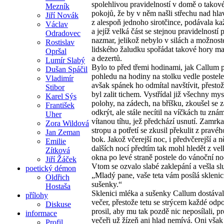
spolehlivou pravidelností v domě o takov
Mezník
pokojů, že by v něm našli střechu nad hlav
Jiří Novák
z alespoň jednoho sirotčince, podávala ka
Václav
a jejíž velká část se stejnou pravidelností p
Odradovec
nazmar, jelikož nebylo v silách a možnost
Rostislav
lidského žaludku spořádat takové hory ma
Opršal
a dezertů.
Lumír Slabý
Bylo to před třemi hodinami, jak Callum p
Dušan Spáčil
pohledu na hodiny na stolku vedle postele z
Vladimír
avšak spánek ho odmítal navštívit, přesto
Stibor
byl zalit tichem. Vystřídal již všechny mys
Karel Sýs
polohy, na zádech, na bříšku, zkoušel se z
František
odkrýt, ale stále necítil na víčkách tu zná
Uher
vítanou tíhu, jež předchází usnutí. Zamrka
Zora Wildová
stropu a potřetí se zkusil překulit z pravé
Jan Zeman
bok. Jakož včerejší noc, i předvčerejší a n
Emilie
dalších nocí předtím tak mohl hledět z ve
Zítková
okna po levé straně postele do vánoční no
Jiří Žáček
Vtom se ozvalo slabé zaklepání a vešla sl
poetický démon
„Mladý pane, vaše teta vám posílá sklenic
Oldřich
sušenky.“
Hostaša
Sklenici mléka a sušenky Callum dostáva
přílohy
večer, přestože tetu se strýcem každé odp
Diskuse
prosil, aby mu tak pozdě nic neposílali, p
informace
večeři už žízeň ani hlad nemívá. Oni však
Profil