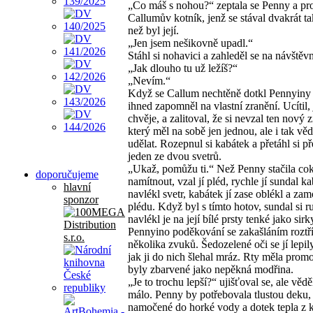
„Co máš s nohou?“ zeptala se Penny a proh
Callumův kotník, jenž se stával dvakrát ta
než byl její.
„Jen jsem nešikovně upadl.“
Stáhl si nohavici a zahleděl se na návštěvn
„Jak dlouho tu už ležíš?“
„Nevím.“
Když se Callum nechtěně dotkl Pennyiny
ihned zapomněl na vlastní zranění. Ucítil, 
chvěje, a zalitoval, že si nevzal ten nový 
který měl na sobě jen jednou, ale i tak vě
udělat. Rozepnul si kabátek a přetáhl si p
jeden ze dvou svetrů.
„Ukaž, pomůžu ti.“ Než Penny stačila cok
doporučujeme
namítnout, vzal jí pléd, rychle jí sundal ka
hlavní
navlékl svetr, kabátek jí zase oblékl a zam
sponzor
plédu. Když byl s tímto hotov, sundal si r
navlékl je na její bílé prsty tenké jako sirk
Pennyino poděkování se zakašláním roztří
několika zvuků. Šedozelené oči se jí lepil
jak ji do nich šlehal mráz. Rty měla promo
byly zbarvené jako nepěkná modřina.
„Je to trochu lepší?“ ujišťoval se, ale věděl
málo. Penny by potřebovala tlustou deku,
namočené do horké vody a dotek tepla z 