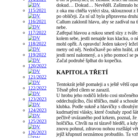
dokud… Dokud… Nevěděl. Zašimralo ho
z oka mu chtěla vytéct slza, sklouznout z ř
po obličeji. Za ní už byla připravena druhá.
Callum zaklonil hlavu, aby se zadíval na tř
nebe.
Zatřepal hlavou a rukou smetl slzy z tváře
kolem sebe, jestli nenajde kus klacku, o n
mohl opřít. A opravdu! Jeden takový ležel
metry od něj. Nedočkavě po něm hrábl, zk
jestli není nalomený, a s jeho pomocí se po
Začal podruhé šplhat do kopečku.
KAPITOLA TŘETÍ
Tentokrát ještě pomaleji a s ještě větší opat
Těsně před cílem se zarazil.
U hrobu jeho rodičů leželo cosi stočeného
oddechujícího, čísi tělíčko, malé a schoul
klubka. Podle sukně a hlavičky s dlouhým
kudrnatými vlásky, které čouhaly zpod šá
pečlivě uvázaného pod krkem, poznal, že 
holčička. Chvíli na ni tázavě hleděl, a kdy
znovu pohnul, zdravou nohou rozšlápl vě
jejíž křupnutí neznámou probudilo. Ta vzh