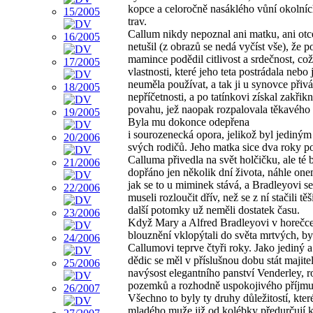
kopce a celoročně nasáklého vůní okolníc
trav.
Callum nikdy nepoznal ani matku, ani otce
netušil (z obrazů se nedá vyčíst vše), že p
mamince podědil citlivost a srdečnost, co
vlastnosti, které jeho teta postrádala nebo 
neuměla používat, a tak ji u synovce přiv
nepříčetnosti, a po tatínkovi získal zakřik
povahu, jež naopak rozpalovala těkavého 
Byla mu dokonce odepřena
i sourozenecká opora, jelikož byl jediným
svých rodičů. Jeho matka sice dva roky p
Calluma přivedla na svět holčičku, ale té 
dopřáno jen několik dní života, náhle on
jak se to u miminek stává, a Bradleyovi se
museli rozloučit dřív, než se z ní stačili těš
další potomky už neměli dostatek času.
Když Mary a Alfred Bradleyovi v horečce
blouznění vklopýtali do světa mrtvých, by
Callumovi teprve čtyři roky. Jako jediný 
dědic se měl v příslušnou dobu stát majit
navýsost elegantního panství Venderley, r
pozemků a rozhodně uspokojivého příjmu
Všechno to byly ty druhy důležitostí, kte
mladého muže již od kolébky předurčují k