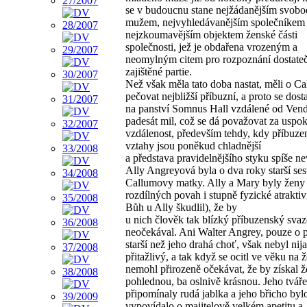
se v budoucnu stane nejžádanějším svob
mužem, nejvyhledávanějším společníkem
nejzkoumavějším objektem ženské části
společnosti, jež je obdařena vrozeným a
neomylným citem pro rozpoznání dostate
zajištěné partie.
Než však měla tato doba nastat, měli o C
pečovat nejbližší příbuzní, a proto se dosta
na panství Somnus Hall vzdálené od Vend
padesát mil, což se dá považovat za uspo
vzdálenost, především tehdy, kdy příbuze
vztahy jsou poněkud chladnější
a představa pravidelnějšího styku spíše ne
Ally Angreyová byla o dva roky starší ses
Callumovy matky. Ally a Mary byly ženy 
rozdílných povah i stupně fyzické atraktivi
Bůh u Ally škudlil), že by
u nich člověk tak blízký příbuzenský sva
neočekával. Ani Walter Angrey, pouze o pě
starší než jeho drahá choť, však nebyl nij
přitažlivý, a tak když se ocitl ve věku na 
nemohl přirozeně očekávat, že by získal 
pohlednou, ba oslnivě krásnou. Jeho tváře
připomínaly rudá jablka a jeho břicho bylo
vypovídalo o majitelově velkém apetitu a