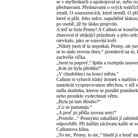
se v myšlenkách a upokojoval se, nebo ro
představami. Představami o svých rodičích
ztratil. O sourozencích, které neměl. O přá
které si přál. Jeho srdce, napuštěné láskou
po osobě, jíž by lásku projevilo.
A teď tu byla Penny! A Callum se konečn
zbavoval té ubíjející prázdnoty a jeho srdc
otevíralo, jako se rozevírá květ.
„Nikdy jsem tě tu nepotkal, Penny, ale jse
se to stalo zrovna dnes,“ promluvil na ni, 
zachvěla víčka.
„Jsem tu poprvé,“ špitla a rozlepila unave
„Kde jsi byla předtím?“
„V chudobinci na konci města.“
Callum si vybavil nízký domek s malými 
nastokrát vyspravovanou střechou, v níž 
našla skulinka, kterou se protáhl pramíne
nebo proniklo vydechnutí větru.
„Byla jsi tam dlouho?“
„Co se pamatuju.“
„A proč jsi přišla zrovna sem?“
„Protože...“ Pennyino zakašlání jí zabráni
odpovědět. Při dalším záchvatu kašle se s
Callumova klína.
„To nic, Penny, to nic,“ hladil ji a hruď mu