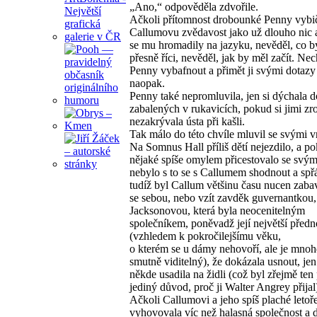
„Ano,“ odpověděla zdvořile.
Ačkoli přítomnost drobounké Penny vybi
Callumovu zvědavost jako už dlouho nic 
se mu hromadily na jazyku, nevěděl, co b
přesně říci, nevěděl, jak by měl začít. Nec
Penny vybafnout a přimět ji svými dotazy
naopak.
Penny také nepromluvila, jen si dýchala d
zabalených v rukavicích, pokud si jimi zr
nezakrývala ústa při kašli.
Tak málo do této chvíle mluvil se svými v
Na Somnus Hall příliš dětí nejezdilo, a p
nějaké spíše omylem přicestovalo se svými
nebylo s to se s Callumem shodnout a spřát
tudíž byl Callum většinu času nucen zabav
se sebou, nebo vzít zavděk guvernantkou,
Jacksonovou, která byla neocenitelným
společníkem, poněvadž její největší předn
(vzhledem k pokročilejšímu věku,
o kterém se u dámy nehovoří, ale je mno
smutně viditelný), že dokázala usnout, jen
někde usadila na židli (což byl zřejmě ten
jediný důvod, proč ji Walter Angrey přijal
Ačkoli Callumovi a jeho spíš plaché letoř
vyhovovala víc než halasná společnost a 