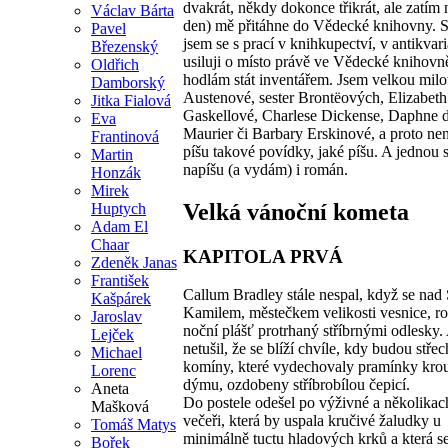
dvakrát, někdy dokonce třikrát, ale zatím
Václav Bárta
den) mě přitáhne do Vědecké knihovny. 
Pavel
jsem se s prací v knihkupectví, v antikvari
Březenský
usiluji o místo právě ve Vědecké knihovn
Oldřich
hodlám stát inventářem. Jsem velkou milo
Damborský
Austenové, sester Brontëových, Elizabeth
Jitka Fialová
Gaskellové, Charlese Dickense, Daphne 
Eva
Maurier či Barbary Erskinové, a proto nen
Frantinová
píšu takové povídky, jaké píšu. A jednou 
Martin
napíšu (a vydám) i román.
Honzák
Mirek
Velká vánoční kometa
Huptych
Adam El
Chaar
KAPITOLA PRVÁ
Zdeněk Janas
František
Callum Bradley stále nespal, když se nad
Kašpárek
Kamilem, městečkem velikosti vesnice, ro
Jaroslav
noční plášť protrhaný stříbrnými odlesky. 
Lejček
netušil, že se blíží chvíle, kdy budou střec
Michael
komíny, které vydechovaly pramínky krou
Lorenc
dýmu, ozdobeny stříbrobílou čepicí.
Aneta
Do postele odešel po výživné a několika
Mašková
večeři, která by uspala kručivé žaludky u
Tomáš Matys
minimálně tuctu hladových krků a která se
Bořek