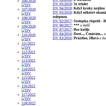
DV 95/2018
:
3x triolet
DV 94/2018
:
Když kroky nejdou 
DV 93/2018
:
Když některé okam
oslepnou
DV 92/2017
:
Sestupka rispetů - 
DV 90/2017
:
***
a další
DV 87/2017
:
Bez košile
DV 84/2016
:
Dost..., Čmárám...
a 
DV 83/2016
:
Prázdno, Hlava
a da