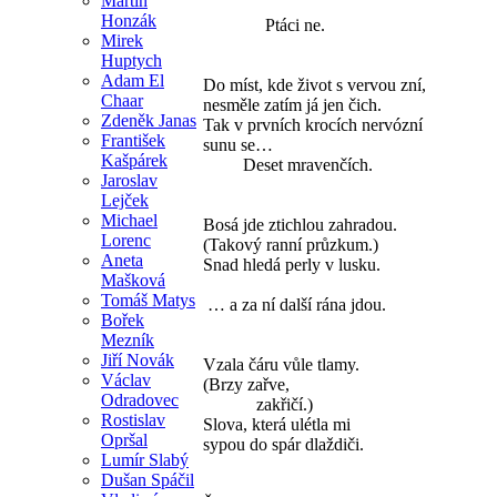
Martin
Honzák
Ptáci ne.
Mirek
Huptych
Adam El
Do míst, kde život s vervou zní,
Chaar
nesměle zatím já jen čich.
Zdeněk Janas
Tak v prvních krocích nervózní
František
sunu se…
Kašpárek
Deset mravenčích.
Jaroslav
Lejček
Michael
Bosá jde ztichlou zahradou.
Lorenc
(Takový ranní průzkum.)
Aneta
Snad hledá perly v lusku.
Mašková
Tomáš Matys
… a za ní další rána jdou.
Bořek
Mezník
Jiří Novák
Vzala čáru vůle tlamy.
Václav
(Brzy zařve,
Odradovec
zakřičí.)
Rostislav
Slova, která ulétla mi
Opršal
sypou do spár dlaždiči.
Lumír Slabý
Dušan Spáčil