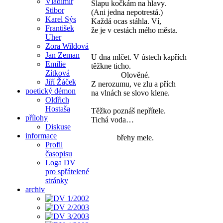
Vladimír
Šlapu kočkám na hlavy.
Stibor
(Ani jedna nepotrestá.)
Karel Sýs
Každá ocas stáhla. Ví,
František
že je v cestách mého města.
Uher
Zora Wildová
Jan Zeman
U dna mlčet. V ústech kapřích
Emilie
těžkne ticho.
Zítková
Olověné.
Jiří Žáček
Z nerozumu, ve zlu a přích
poetický démon
na vlnách se slovo klene.
Oldřich
Hostaša
Těžko poznáš nepřítele.
přílohy
Tichá voda…
Diskuse
informace
břehy mele.
Profil
časopisu
Loga DV
pro spřátelené
stránky
archiv