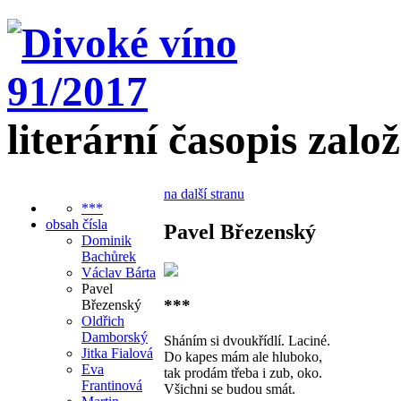
literární časopis zalo
na další stranu
***
obsah čísla
Pavel Březenský
Dominik
Bachůrek
Václav Bárta
Pavel
***
Březenský
Oldřich
Damborský
Sháním si dvoukřídlí. Laciné.
Jitka Fialová
Do kapes mám ale hluboko,
Eva
tak prodám třeba i zub, oko.
Frantinová
Všichni se budou smát.