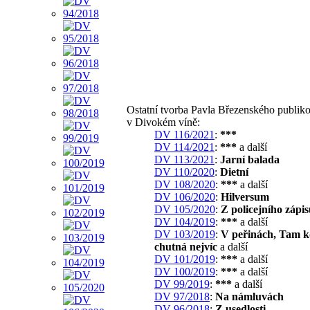
Ostatní tvorba Pavla Březenského publik
v Divokém víně:
DV 116/2021
:
***
DV 114/2021
:
***
a další
DV 113/2021
:
Jarní balada
DV 110/2020
:
Dietní
DV 108/2020
:
***
a další
DV 106/2020
:
Hilversum
DV 105/2020
:
Z policejního zápi
DV 104/2019
:
***
a další
DV 103/2019
:
V peřinách, Tam k
chutná nejvíc
a další
DV 101/2019
:
***
a další
DV 100/2019
:
***
a další
DV 99/2019
:
***
a další
DV 97/2018
:
Na námluvách
DV 96/2018
:
Z usedlosti