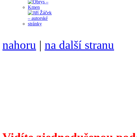
nahoru
|
na další stranu
Divoké víno 91/2017 vyšlo
6099 /// samozvaný šéfreda
104 00 Praha 10, Hájek 88,
redakce@divokevino.cz
//
///
příští číslo Divokého v