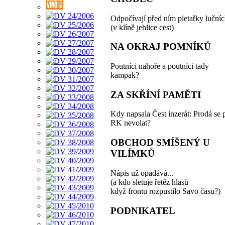
Odpočívají před ním pletařky lučníc
(v klíně jehlice cest)
NA OKRAJ POMNÍKŮ
Poutníci nahoře a poutníci tady
kampak?
ZA SKŘÍNÍ PAMĚTI
Kdy napsala Čest inzerát: Prodá se
RK nevolat?
OBCHOD SMÍŠENÝ U
VILÍMKŮ
Nápis už opadává...
(a kdo sletuje řetěz hlasů
když frontu rozpustilo Savo času?)
PODNIKATEL