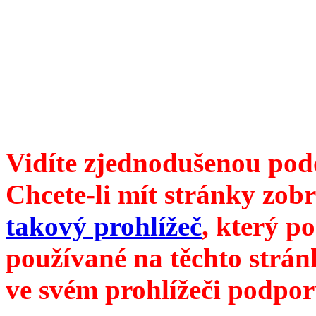
6099 /// samozvaný šéfreda
104 00 Praha 10, Hájek 88,
redakce@divokevino.cz
//
///
příští číslo Divokého v
Vidíte zjednodušenou pod
Chcete-li mít stránky zobr
takový prohlížeč
, který p
používané na těchto strán
ve svém prohlížeči podpor