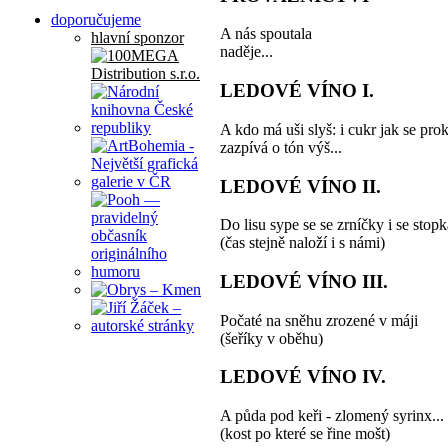
doporučujeme
A nás spoutala
hlavní sponzor
naděje...
LEDOVÉ VÍNO I.
A kdo má uši slyš: i cukr jak se pro
zazpívá o tón výš...
LEDOVÉ VÍNO II.
Do lisu sype se se zrníčky i se stop
(čas stejně naloží i s námi)
LEDOVÉ VÍNO III.
Počaté na sněhu zrozené v máji
(šeříky v oběhu)
LEDOVÉ VÍNO IV.
A půda pod keři - zlomený syrinx...
(kost po které se řine mošt)