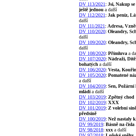
DV 113/2021
:
Jsi, Nakup s
ještě jednou
a další
DV 112/2021
:
Jak peníz, L
další
DV 111/2021
:
Adresa, Vzně
DV 110/2020
:
Oleandry, Sc
další
DV 109/2020
:
Oleandry, Sc
další
DV 108/2020
:
Přímluva
a da
DV 107/2020
:
Nádraží, Dítě
bohatých
a další
DV 106/2020
:
Vesta, Kouři
DV 105/2020
:
Pomatené náz
a další
DV 104/2019
:
Sen, Požární
mládí
a další
DV 103/2019
:
Zpětný chod
DV 102/2019
:
XXX
DV 101/2019
:
Z volební sín
předsíně
DV 100/2019
:
Než nastaly k
DV 99/2019
:
Básně na čísla
DV 98/2018
:
xxx
a další
DV 97/2018
:
Loňské sněhy,