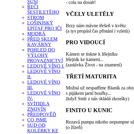
SUŠÍ
- cola na dosah!
ŘEČI
ŠESTILETÉHO
VČELY ULETĚLY
STROM
LOŠINJSKÝ
Brzy nám mávne třešeň v květu
EPITAF PRO IČI
(a tys propásl čas přistání i vzletů)
MODRÁ
PŘED SKLEM
PRO VIDOUCÍ
KAVÁRNY
POHLED DO
Kámen se tiskne k lišejníku
VÝLOHY
lišejník ke kameni...
PROVAZNICTVÍ
(zastávka Život - na znamení)
LEDOVÉ VÍNO I.
LEDOVÉ VÍNO
TŘETÍ MATURITA
II.
LEDOVÉ VÍNO
III.
Možná už nespatříme Blaník za ob
LEDOVÉ VÍNO
s pijákem jarní bouřky...
IV.
(když Smír z nás skládá zkoušky)
SVÍTIDLA
ZNOVÍN
FINITO U KUNIC
PŘEDPOVĚĎ
CO JSME
Rezavá pumpa nikoho nepumpne u
SUD OD
(o žízeň)
KOLÉBKY KE