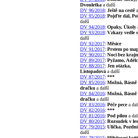
Dvouletka
a další
DV 96/2018
:
Ještě na cestě
a
DV 95/2018
:
Pojďte dál, P
další
DV 94/2018
:
Opaky, Úkoly
DV 93/2018
:
Vzkazy vedle sg
další
DV 92/2017
:
Měsíce
DV 91/2017
:
Prstem po map
DV 90/2017
:
Noci bez krajn
DV 89/2017
:
Pyžamo, Adélc
DV 88/2017
:
Jen otázka,
Listopadová
a další
DV 87/2017
:
***
DV 85/2016
:
Možná, Básně 
dračku
a další
DV 84/2016
:
Možná, Básně 
dračku
a další
DV 83/2016
:
Péče pece
a dal
DV 82/2016
:
***
DV 81/2016
:
Pod pilou
a dal
DV 80/2015
:
Rozsudek v les
DV 79/2015
:
Ulička, Pozdní
další
DV 78/2015
:
Hřbitovní kvít