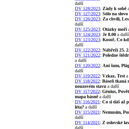
další
DV 128/2023
:
Zády k sobě
a
DV 127/2023
:
Sólo na slovo
DV 126/2023
:
Za chvíli, Les
další
DV 125/2023
:
Otázky moří
a
DV 124/2023
:
Je 8.00
a další
DV 123/2023
:
Kosoř, Co k
další
DV 122/2022
:
Nábřeží 25. 2
DV 121/2022
:
Poledne štěd
a další
DV 120/2022
:
Ani šum, Pláp
další
DV 119/2022
:
Vzkaz, Test
a 
DV 118/2022
:
Báseň tkaná 
nouzovém stavu
a další
DV 117/2022
:
Génius, Povět
mapa básně
a další
DV 116/2021
:
Co si dáš až 
léta?
a další
DV 115/2021
:
Nemusím, Por
další
DV 114/2021
:
Z oslovské la
další