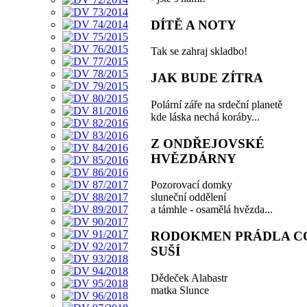
DÍTĚ A NOTY
Tak se zahraj skladbo!
JAK BUDE ZÍTRA
Polární záře na srdeční planetě
kde láska nechá koráby...
Z ONDŘEJOVSKÉ
HVĚZDÁRNY
Pozorovací domky
sluneční oddělení
a támhle - osamělá hvězda...
RODOKMEN PRÁDLA CO
SUŠÍ
Dědeček Alabastr
matka Slunce