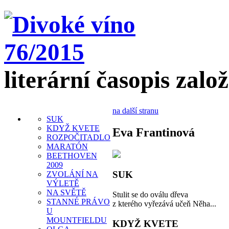
literární časopis zalo
na další stranu
SUK
KDYŽ KVETE
Eva Frantinová
ROZPOČITADLO
MARATÓN
BEETHOVEN
2009
SUK
ZVOLÁNÍ NA
VÝLETĚ
NA SVĚTĚ
Stulit se do oválu dřeva
STANNÉ PRÁVO
z kterého vyřezává učeň Něha...
U
MOUNTFIELDU
KDYŽ KVETE