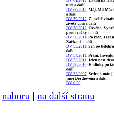
DV 61/2012
:
Zákon na tela
ulici
a další
DV 60/2012
:
Máj, Mít Mách
a další
DV 59/2012
:
Zpověď vinaře
života vína
a další
DV 58/2012
:
Ozvěna, Vyprá
prodavačky
a další
DV 56/2011
:
Po roce, Teras
Zařízení
a další
DV 55/2011
:
Sen po bělehr
další
DV 54/2011
:
Přání, Inventu
DV 53/2011
:
Jelen nese des
DV 50/2010
:
Hodinky po tá
další
DV 32/2007
:
Srdce k mání, 
jsme Beethovena
a další
DV 0/20
:
nahoru
|
na další stranu
Divoké víno 76/2015 vyšlo