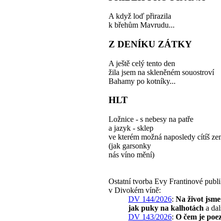
A když loď přirazila
k břehům Mavrudu...
Z DENÍKU ZÁTKY
A ještě celý tento den
žila jsem na skleněném souostroví
Bahamy po kotníky...
HLT
Ložnice - s nebesy na patře
a jazyk - sklep
ve kterém možná naposledy cítíš zem
(jak garsonky
nás víno mění)
Ostatní tvorba Evy Frantinové publ
v Divokém víně:
DV 144/2026
:
Na život jsme
jak puky na kalhotách
a dal
DV 143/2026
:
O čem je poez