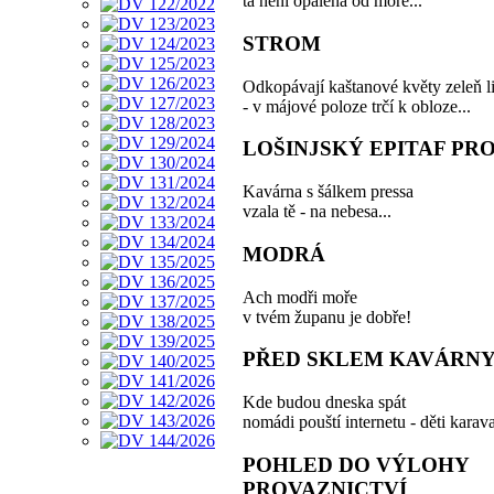
ta není opálená od moře...
STROM
Odkopávají kaštanové květy zeleň li
- v májové poloze trčí k obloze...
LOŠINJSKÝ EPITAF PRO
Kavárna s šálkem pressa
vzala tě - na nebesa...
MODRÁ
Ach modři moře
v tvém županu je dobře!
PŘED SKLEM KAVÁRN
Kde budou dneska spát
nomádi pouští internetu - děti karav
POHLED DO VÝLOHY
PROVAZNICTVÍ