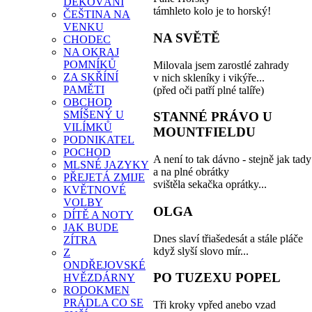
DĚKOVÁNÍ
támhleto kolo je to horský!
ČEŠTINA NA
VENKU
NA SVĚTĚ
CHODEC
NA OKRAJ
POMNÍKŮ
Milovala jsem zarostlé zahrady
ZA SKŘÍNÍ
v nich skleníky i vikýře...
PAMĚTI
(před oči patří plné talíře)
OBCHOD
SMÍŠENÝ U
STANNÉ PRÁVO U
VILÍMKŮ
MOUNTFIELDU
PODNIKATEL
POCHOD
A není to tak dávno - stejně jak tady
MLSNÉ JAZYKY
a na plné obrátky
PŘEJETÁ ZMIJE
svištěla sekačka oprátky...
KVĚTNOVÉ
VOLBY
OLGA
DÍTĚ A NOTY
JAK BUDE
Dnes slaví třiašedesát a stále pláče
ZÍTRA
když slyší slovo mír...
Z
ONDŘEJOVSKÉ
PO TUZEXU POPEL
HVĚZDÁRNY
RODOKMEN
PRÁDLA CO SE
Tři kroky vpřed anebo vzad