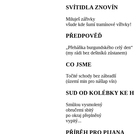
SVÍTIDLA ZNOVÍN
Miluješ zářivky
všude kde šumí tramínové vířivky!
PŘEDPOVĚĎ
„Přeháňka burgundského celý den“
(my rádi bez deštníků zůstanem)
CO JSME
Točité schody bez zábradlí
(území min pro nášlap vín)
SUD OD KOLÉBKY KE 
Smůlou vysmolený
obručemi sbitý
po okraj přeplněný
vypitý...
PŘÍBĚH PRO PIJANA