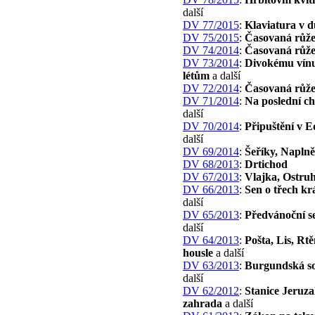
další
DV 77/2015
:
Klaviatura v d
DV 75/2015
:
Časovaná růže 
DV 74/2014
:
Časovaná růže 
DV 73/2014
:
Divokému vínu
létům
a další
DV 72/2014
:
Časovaná růž
DV 71/2014
:
Na poslední chv
další
DV 70/2014
:
Připuštění v 
další
DV 69/2014
:
Šeříky, Naplně
DV 68/2013
:
Drtichod
DV 67/2013
:
Vlajka, Ostru
DV 66/2013
:
Sen o třech kr
další
DV 65/2013
:
Předvánoční se
další
DV 64/2013
:
Pošta, Lis, Rt
housle
a další
DV 63/2013
:
Burgundská s
další
DV 62/2012
:
Stanice Jeruz
zahrada
a další