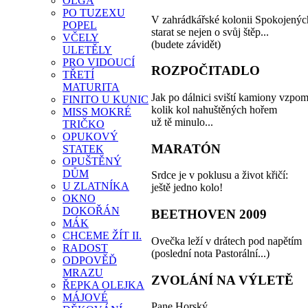
OLGA
PO TUZEXU
V zahrádkářské kolonii Spokojenýc
POPEL
starat se nejen o svůj štěp...
VČELY
(budete závidět)
ULETĚLY
PRO VIDOUCÍ
ROZPOČITADLO
TŘETÍ
MATURITA
Jak po dálnici sviští kamiony vzpo
FINITO U KUNIC
kolik kol nahuštěných hořem
MISS MOKRÉ
už tě minulo...
TRIČKO
OPUKOVÝ
MARATÓN
STATEK
OPUŠTĚNÝ
DŮM
Srdce je v poklusu a život křičí:
U ZLATNÍKA
ještě jedno kolo!
OKNO
DOKOŘÁN
BEETHOVEN 2009
MÁK
CHCEME ŽÍT II.
Ovečka leží v drátech pod napětím
RADOST
(poslední nota Pastorální...)
ODPOVĚĎ
MRAZU
ZVOLÁNÍ NA VÝLETĚ
ŘEPKA OLEJKA
MÁJOVÉ
Pane Horský