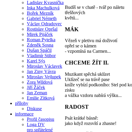
Ladislav Kvasnička
Budíš se v chatě - tvář po náletu
Inka Machulková
třešňových
Bořek Mezník
květů...
Gabriel Németh
Václav Odradovec
MÁK
Rostislav Opršal
Mirek Pijáček
Roman Pytelka
Vězeň v pletivu má doživotí
Zdeněk Sosna
opřel se o kámen
Dušan Spáčil
- vzpomíná na Carmen...
Vladimír Stibor
Karel Sýs
CHCEME ŽÍT II.
Miroslav Václavek
Jan Ziny Vávra
Muzikant spěchá uklízet
Miroslav Vejlupek
Uklízeč se na trávě pase
Zora Wildová
kníže vybízí podkoního: Stel pod k
Jiří Žáček
zisku
Jan Zeman
a vážka vzdoru nabírá výšku...
Emilie Zítková
přílohy
RADOST
Diskuse
informace
Psát krátké básně:
Profil časopisu
jako když rozsvítí a zhasne!
Loga DV
pro spřátelené