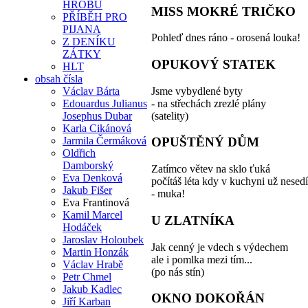
HROBU
MISS MOKRÉ TRIČKO
PŘÍBĚH PRO
PIJANA
Pohleď dnes ráno - orosená louka!
Z DENÍKU
ZÁTKY
OPUKOVÝ STATEK
HLT
obsah čísla
Jsme vybydlené byty
Václav Bárta
- na střechách zrezlé plány
Edouardus Julianus
(satelity)
Josephus Dubar
Karla Cikánová
Jarmila Čermáková
OPUŠTĚNÝ DŮM
Oldřich
Damborský
Zatímco větev na sklo ťuká
Eva Denková
počítáš léta kdy v kuchyni už nesed
Jakub Fišer
- muka!
Eva Frantinová
Kamil Marcel
U ZLATNÍKA
Hodáček
Jaroslav Holoubek
Jak cenný je vdech s výdechem
Martin Honzák
ale i pomlka mezi tím...
Václav Hrabě
(po nás stín)
Petr Chmel
Jakub Kadlec
OKNO DOKOŘÁN
Jiří Karban