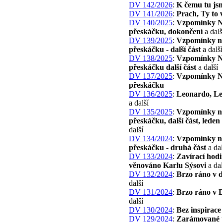
DV 142/2026
:
K čemu tu js
DV 141/2026
:
Prach, Ty to 
DV 140/2025
:
Vzpomínky 
přeskáčku, dokončení
a dalš
DV 139/2025
:
Vzpomínky n
přeskáčku - další část
a dalš
DV 138/2025
:
Vzpomínky 
přeskáčku další část
a další
DV 137/2025
:
Vzpomínky 
přeskáčku
DV 136/2025
:
Leonardo, L
a další
DV 135/2025
:
Vzpomínky n
přeskáčku, další část, leden
další
DV 134/2024
:
Vzpomínky n
přeskáčku - druhá část
a dal
DV 133/2024
:
Zavírací hodi
věnováno Karlu Sýsovi
a dal
DV 132/2024
:
Brzo ráno v d
další
DV 131/2024
:
Brzo ráno v D
další
DV 130/2024
:
Bez inspirace
DV 129/2024
:
Zarámované 