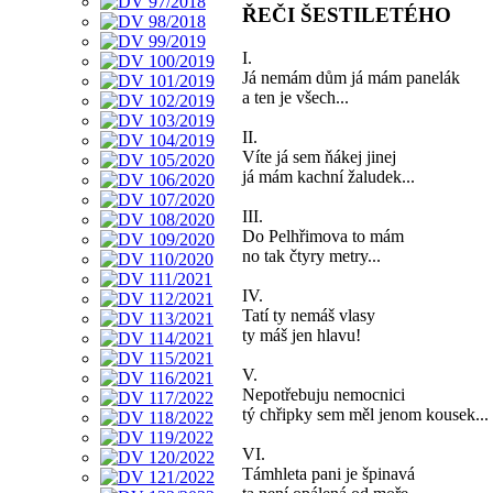
ŘEČI ŠESTILETÉHO
I.
Já nemám dům já mám panelák
a ten je všech...
II.
Víte já sem ňákej jinej
já mám kachní žaludek...
III.
Do Pelhřimova to mám
no tak čtyry metry...
IV.
Tatí ty nemáš vlasy
ty máš jen hlavu!
V.
Nepotřebuju nemocnici
tý chřipky sem měl jenom kousek...
VI.
Támhleta pani je špinavá