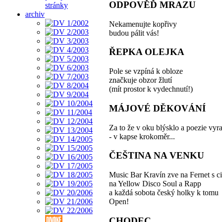
ODPOVĚĎ MRAZU
stránky
archiv
Nekamenujte kopřivy
budou pálit vás!
ŘEPKA OLEJKA
Pole se vzpíná k obloze
značkuje obzor žlutí
(mít prostor k vydechnutí!)
MÁJOVÉ DĚKOVÁNÍ
Za to že v oku blýsklo a poezie vyra
- v kapse krokoměr...
ČEŠTINA NA VENKU
Music Bar Kravín zve na Fernet s c
na Yellow Disco Soul a Rapp
a každá sobota český holky k tomu
Open!
CHODEC