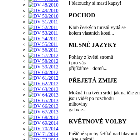
I blatouchy si mastí kapsy!
POCHOD
Klub českých turistů vydá se
kolem vlastních kostí...
MLSNÉ JAZYKY
Poháry z květů stromů
i pro vás
přijíždíme - domů...
PŘEJETÁ ZMIJE
Možná i na tvém srdci jak na těle zm
jsou vidět po rozchodu
mlhoviny
galaxie...
KVĚTNOVÉ VOLBY
Puštěné sprchy šeříků nad hlavami
- jste s námi!