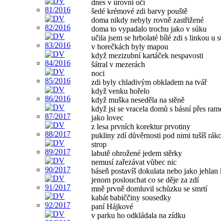
dnes v úrovni očí
šedé krémové zdi barvy pouště
doma nikdy nebyly rovně zastřižené
doma to vypadalo trochu jako v súku
učila jsem se hrbolaté bílé zdi s linkou u 
v horečkách byly mapou
když mezizubní kartáček nespavosti
šátral v mezerách
noci
zdi byly chladivým obkladem na tvář
když venku hořelo
když muška neseděla na stěně
když jsi se vracela domů s básní přes ra
jako lovec
z lesa prvních korektur prvotiny
pukliny zdí důvěrnosti pod nimi tušíš rák
strop
labutě ohrožené jedem stěrky
nemusí zařezávat vůbec nic
báseň postavíš dokulata nebo jako jehlan
jenom poslouchat co se děje za zdí
mně prvně domluvil schůzku se smrtí
kabát babiččiny sousedky
paní Hájkové
v parku ho odkládala na zídku