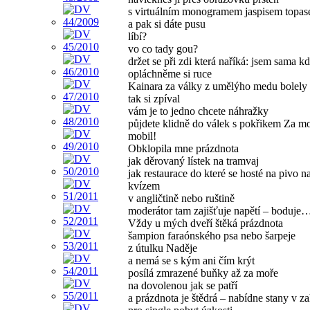
s virtuálním monogramem jaspisem topa
a pak si dáte pusu
líbí?
vo co tady gou?
držet se při zdi která naříká: jsem sama k
opláchněme si ruce
Kainara za války z umělýho medu bolely
tak si zpíval
vám je to jedno chcete náhražky
půjdete klidně do válek s pokřikem Za m
mobil!
Obklopila mne prázdnota
jak děrovaný lístek na tramvaj
jak restaurace do které se hosté na pivo n
kvízem
v angličtině nebo ruštině
moderátor tam zajišťuje napětí – boduje
Vždy u mých dveří štěká prázdnota
šampion faraónského psa nebo šarpeje
z útulku Naděje
a nemá se s kým ani čím krýt
posílá zmrazené buňky až za moře
na dovolenou jak se patří
a prázdnota je štědrá – nabídne stany v z