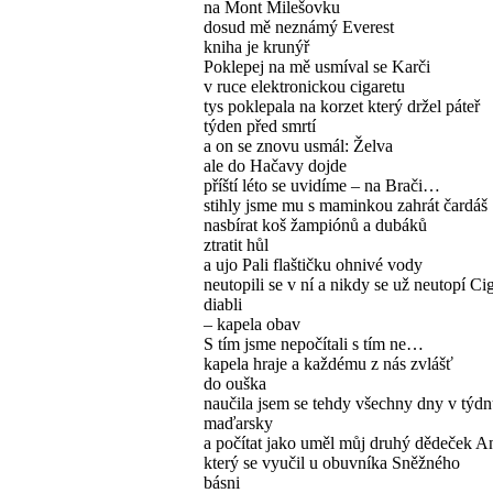
na Mont Milešovku
dosud mě neznámý Everest
kniha je krunýř
Poklepej na mě usmíval se Karči
v ruce elektronickou cigaretu
tys poklepala na korzet který držel páteř
týden před smrtí
a on se znovu usmál: Želva
ale do Hačavy dojde
příští léto se uvidíme – na Brači…
stihly jsme mu s maminkou zahrát čardáš
nasbírat koš žampiónů a dubáků
ztratit hůl
a ujo Pali flaštičku ohnivé vody
neutopili se v ní a nikdy se už neutopí Ci
diabli
– kapela obav
S tím jsme nepočítali s tím ne…
kapela hraje a každému z nás zvlášť
do ouška
naučila jsem se tehdy všechny dny v týd
maďarsky
a počítat jako uměl můj druhý dědeček A
který se vyučil u obuvníka Sněžného
básni