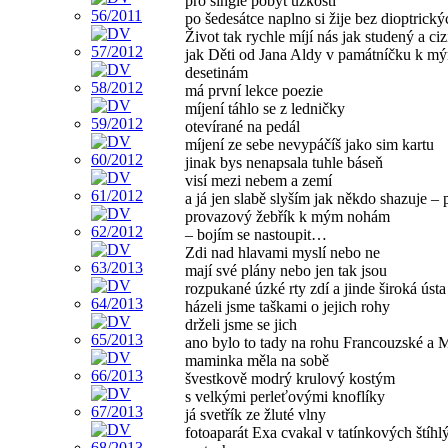
pro single pobyt úzkosti
po šedesátce naplno si žije bez dioptrický
Život tak rychle míjí nás jak studený a ci
jak Děti od Jana Aldy v památníčku k m
desetinám
má první lekce poezie
míjení táhlo se z ledničky
otevírané na pedál
míjení ze sebe nevypáčíš jako sim kartu
jinak bys nenapsala tuhle báseň
visí mezi nebem a zemí
a já jen slabě slyším jak někdo shazuje – 
provazový žebřík k mým nohám
– bojím se nastoupit…
Zdi nad hlavami myslí nebo ne
mají své plány nebo jen tak jsou
rozpukané úzké rty zdí a jinde široká ústa
házeli jsme taškami o jejich rohy
drželi jsme se jich
ano bylo to tady na rohu Francouzské a
maminka měla na sobě
švestkově modrý krulový kostým
s velkými perleťovými knoflíky
já svetřík ze žluté vlny
fotoaparát Exa cvakal v tatínkových štíhl