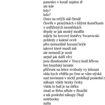
panenko v koutě najdou tě
ale kde
kdy?
kdo?
Dnes na refýži stál čtenář
člověk v pionýrkách s bílými tkaničkami
v ustřižených montérkách
třepily se jak modrý modřín
míjely ho kovové úsměvy Swarowski
pohledy z kalené oceli
přes nemorálně luxusní brýle
takové které musíš mít
ale nemusíš je nosit
stejně jak další věci
jsou dlouhonohé v Tescu hodí hřívou
hm brazilský keratin
příčesek na lebce svobody vy lebouni
ráda bych věděla po čem se vám stýská
nad novinami v nichž probíhají poslední 
nákupy vlády hezky česky
vláda to balí je na útěku
ztratí se třeba někde v Brazílii
a tak poslední nákupy čítají
notebooky
naftu