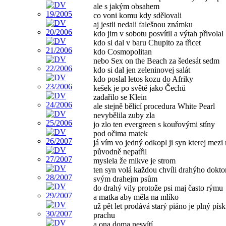
ale s jakým obsahem
co voni komu kdy sdělovali
aj jestli nedali falešnou známku
kdo jim v sobotu posvítil a výtah přivolal
kdo si dal v baru Chupito za třicet
kdo Cosmopolitan
nebo Sex on the Beach za šedesát sedm
kdo si dal jen zeleninovej salát
kdo poslal letos kozu do Afriky
kešek je po světě jako Čechů
zadařilo se Klein
ale stejně bělicí procedura White Pearl
nevybělila zuby zla
jo zlo ten evergreen s kouřovými stíny
pod očima matek
já vím vo jedný odkopl ji syn kterej mezi
původně nepatřil
myslela že mikve je strom
ten syn volá každou chvíli drahýho dokto
svým drahejm psům
do drahý vily protože psi maj často rýmu
a matka aby měla na mlíko
už pět let prodává starý piáno je plný písk
prachu
a ona doma nesvítí