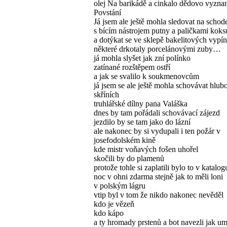
olej Na barikádě a cinkalo dědovo vyzna
Povstání
Já jsem ale ještě mohla sledovat na schod
s bícím nástrojem putny a paličkami koks
a dotýkat se ve sklepě bakelitových vypí
některé drkotaly porcelánovými zuby…
já mohla slyšet jak zní polínko
zatínané rozštěpem ostří
a jak se svalilo k soukmenovcům
já jsem se ale ještě mohla schovávat hlub
skříních
truhlářské dílny pana Valáška
dnes by tam pořádali schovávací zájezd
jezdilo by se tam jako do lázní
ale nakonec by si vydupali i ten požár v
josefodolském kině
kde mistr voňavých fošen uhořel
skočili by do plamenů
protože tohle si zaplatili bylo to v katalog
noc v ohni zdarma stejně jak to měli loni
v polským lágru
vtip byl v tom že nikdo nakonec nevěděl
kdo je vězeň
kdo kápo
a ty hromady prstenů a bot navezli jak um