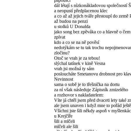
papoušci
dál létají s nízkonákladovou společností 
a neopustí předplacenou klec
a co až až jejich tváře přestoupí do země
až budou na penzi
u stolků U Donalda
jako song bez zpěváka co a hlavně o čem
zpívat
kdo a co se na ně pověsí
nedotýkám se tu tak trochu nepojmenova
zločinu?
Otoč se vrah je za tebou!
slýchal tatínek v kině Vesna
vrah jsi možná ty sám
posloucháte Smetanovu drobnost pro klav
Nevinnost
sama o sobě je to třešnička na dortu
za ní však následuje Zápisník zmizelého
a rozhovor s nakladatelem:
Víte já chtěl jsem před dvaceti lety také z
ale jsem unaven i když mne to pořád ještě
Všichni jste šili někdy aspoň v myšlenká
u Krejčíře
šili a mlčeli
mlčeli ale šili