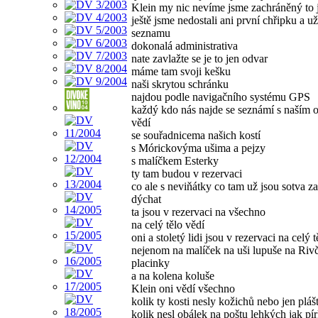
Klein my nic nevíme jsme zachráněný to j
ještě jsme nedostali ani první chřipku a u
seznamu
dokonalá administrativa
nate zavlažte se je to jen odvar
máme tam svoji kešku
naši skrytou schránku
najdou podle navigačního systému GPS
každý kdo nás najde se seznámí s naším
vědí
se souřadnicema našich kostí
s Mórickovýma ušima a pejzy
s malíčkem Esterky
ty tam budou v rezervaci
co ale s neviňátky co tam už jsou sotva za
dýchat
ta jsou v rezervaci na všechno
na celý tělo vědí
oni a stoletý lidi jsou v rezervaci na celý t
nejenom na malíček na uši lupuše na Riv
placinky
a na kolena koluše
Klein oni vědí všechno
kolik ty kosti nesly kožichů nebo jen pláš
kolik nesl obálek na poštu lehkých jak pí