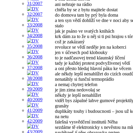
ani nehraje na rádio
chtěla by se z bytu majitele dostat
do domova tam by prý byla doma
a ten syn vědí dohlíží ve dne v noci aby 
stalo
jak je psáno ve svatých knihách
krk dám za to že u něj si ti psi hrajou s tó
což je zakázaný
revoluce se vědí neděje jen na koberci
jen v účesech pod klobouky
to je nadčasovej trend klaunský líčení
tady je každej protest podvyživenej vědí
a oni přesto hledaj hlavní páku ke věcem
ale někdy lepší nenahlížet do cizích osud
nenatáhly si funční termoprádlo
a nemaj chytrej telefon
je jim zima nedovolaj se
někdy je lepší nenahlížet
viděl bys zápalné lahve gumové projektil
granáty
duplikáty touhy i budoucnosti – jsou už k
na netu
falešná vysvědčení institutů Něha
sezdáme tě elektronicky s nevěstou na mí
navlékneš jí přes obrazovku prsten