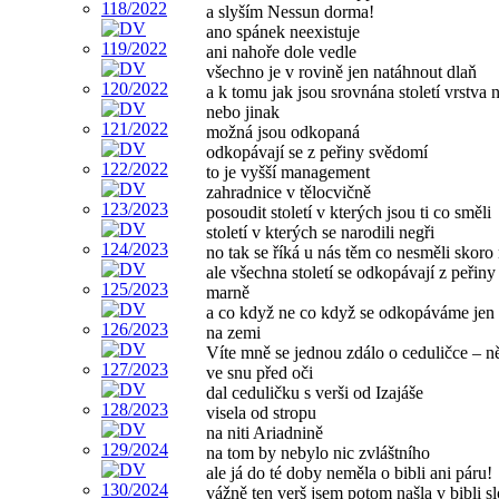
a slyším Nessun dorma!
ano spánek neexistuje
ani nahoře dole vedle
všechno je v rovině jen natáhnout dlaň
a k tomu jak jsou srovnána století vrstva 
nebo jinak
možná jsou odkopaná
odkopávají se z peřiny svědomí
to je vyšší management
zahradnice v tělocvičně
posoudit století v kterých jsou ti co směli
století v kterých se narodili negři
no tak se říká u nás těm co nesměli skoro 
ale všechna století se odkopávají z peřin
marně
a co když ne co když se odkopáváme jen 
na zemi
Víte mně se jednou zdálo o ceduličce – 
ve snu před oči
dal ceduličku s verši od Izajáše
visela od stropu
na niti Ariadnině
na tom by nebylo nic zvláštního
ale já do té doby neměla o bibli ani páru!
vážně ten verš jsem potom našla v bibli s