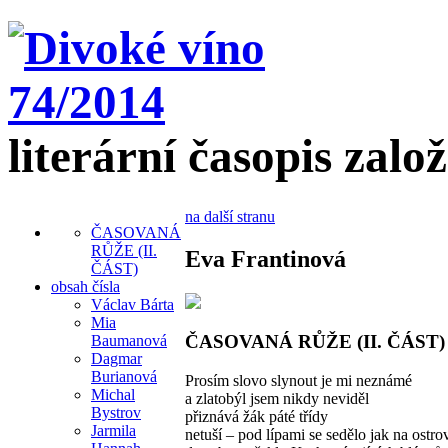
literární časopis zalo
na další stranu
ČASOVANÁ
RŮŽE (II.
Eva Frantinová
ČÁST)
obsah čísla
Václav Bárta
Mia
ČASOVANÁ RŮŽE (II. ČÁST)
Baumanová
Dagmar
Burianová
Prosím slovo slynout je mi neznámé
Michal
a zlatobýl jsem nikdy neviděl
Bystrov
přiznává žák páté třídy
Jarmila
netuší – pod lípami se sedělo jak na ostro