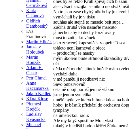
Hannah
dnes by se řeklo Kruh zpívajících bláznů
Čermáková
ale svěrací kazajku se nikdo neodváží ušít
Karla
Na to jsou zase chytrý nikdo by je nevolil
Cikánová
vymáchali by je v tisku
Oldřich
souhlas ale stejně to muselo bejt supr…
Damborský
Začíná druhá věta nasaďte marcato
Eva
já nechci aby to dechy forzírovaly
Frantinová
musí to znít jako vánek
Martin Hlinák
jako ztracený kapesníček v opeře Tosca
Jaroslav
tohleto není karneval a přece
Holoubek
– producírují se masky
Martin
mým úkolem bude strhnout škrabošky dív
Honzák
očí
Adam El
děda měl modré tatínek hnědé máma zele
Chaar
vychází duha
Petr Chmel
v mé paměti ji neodbarví nic
Anna
Savo odbarvovač
Kaczmarska
ostatně obojí poruší jemné vlákno
Jakub Kadlec
jsme jenom syntetika
Klára Klose
umělé pytle ve kterých hraje kdosi na hob
Přemysl
hoboj je básník přichází do orchestru do
Krejčík
tympány
Ladislav
na uměleckou radu:
Kvasnička
Ale my když spustíme Mou vlast
Michael
mladý v hledišti budou křičet Šárka nemá