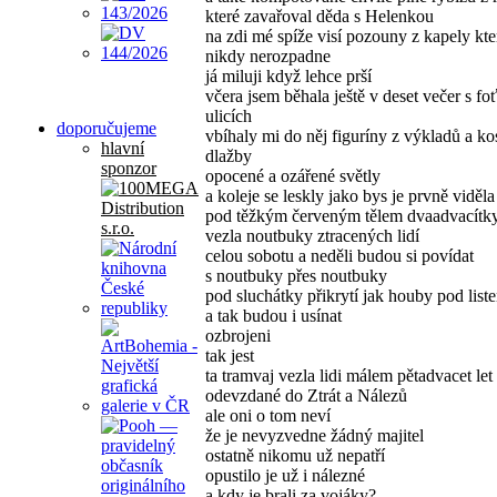
které zavařoval děda s Helenkou
na zdi mé spíže visí pozouny z kapely kte
nikdy nerozpadne
já miluji když lehce prší
včera jsem běhala ještě v deset večer s f
ulicích
doporučujeme
vbíhaly mi do něj figuríny z výkladů a ko
hlavní
dlažby
sponzor
opocené a ozářené světly
a koleje se leskly jako bys je prvně viděla
pod těžkým červeným tělem dvaadvacítk
vezla noutbuky ztracených lidí
celou sobotu a neděli budou si povídat
s noutbuky přes noutbuky
pod sluchátky přikrytí jak houby pod list
a tak budou i usínat
ozbrojeni
tak jest
ta tramvaj vezla lidi málem pětadvacet let
odevzdané do Ztrát a Nálezů
ale oni o tom neví
že je nevyzvedne žádný majitel
ostatně nikomu už nepatří
opustilo je už i nálezné
a kdy je brali za vojáky?