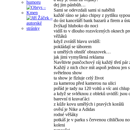
dej jim pánbůh…
Sami se odevzdali sami si naběhli
každé ráno se jako chipsy z pytlíku sypou
do úst kanceláří bank bazarů a firem a úst
žvýkají hluboko do noci
vidíš to v dlouho rozsvícených oknech p
věžáků
když zvrátíš hlavu uvidíš:
pokládají se táborem
u umělých ohnišť obrazovek…
jak jimi vymyšlená reklama
Navštivte punčochový ráj každý třetí pár
Každý z nich chce mít aspoň jednou jen s
světelnou show
ta show je fízluje celý život
za kamerou před kamerou na ulici
pořád je tady na 120 voltů a víc ani chlup
a když se svléknou z obleků uvidíš: jsou c
barevní ti kravaťáci
z kůže kovu umělých i pravých korálů
ověsí je Nike a Adidas
rodné věšáky
potkáš je v parku s červenou cihličkou n
koleni