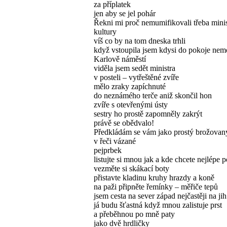
za příplatek
jen aby se jel pohár
Řekni mi proč nemumifikovali třeba minis
kultury
víš co by na tom dneska trhli
když vstoupila jsem kdysi do pokoje nem
Karlově náměstí
viděla jsem sedět ministra
v posteli – vytřeštěné zvíře
mělo zraky zapíchnuté
do neznámého terče aniž skončil hon
zvíře s otevřenými ústy
sestry ho prostě zapomněly zakrýt
právě se obědvalo!
Předkládám se vám jako prostý brožovan
v řeči vázané
pejprbek
listujte si mnou jak a kde chcete nejlépe 
vezměte si skákací boty
přistavte kladinu kruhy hrazdy a koně
na paži připněte řemínky – měřiče tepů
jsem cesta na sever západ nejčastěji na jih
já budu šťastná když mnou zalistuje prst
a přeběhnou po mně paty
jako dvě hrdličky