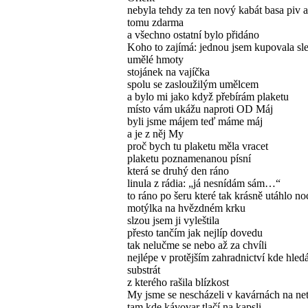
nebyla tehdy za ten nový kabát basa piv a
tomu zdarma
a všechno ostatní bylo přidáno
Koho to zajímá: jednou jsem kupovala sl
umělé hmoty
stojánek na vajíčka
spolu se zasloužilým umělcem
a bylo mi jako když přebírám plaketu
místo vám ukážu naproti OD Máj
byli jsme májem teď máme máj
a je z něj My
proč bych tu plaketu měla vracet
plaketu poznamenanou písní
která se druhý den ráno
linula z rádia: „já nesnídám sám…“
to ráno po šeru které tak krásně utáhlo no
motýlka na hvězdném krku
slzou jsem ji vyleštila
přesto tančím jak nejlíp dovedu
tak nelučme se nebo až za chvíli
nejlépe v protějším zahradnictví kde hle
substrát
z kterého rašila blízkost
My jsme se nescházeli v kavárnách na ne
tam kde kávovar tlačí na kapsli