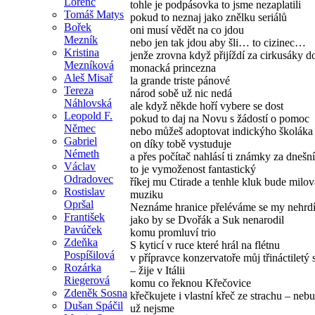
Lorenc
tohle je podpásovka to jsme nezaplatili
Tomáš Matys
pokud to neznaj jako znělku seriálů
Bořek
oni musí vědět na co jdou
Mezník
nebo jen tak jdou aby šli… to cizinec…
Kristina
jenže zrovna když přijíždí za cirkusáky 
Mezníková
monacká princezna
Aleš Misař
la grande triste pánové
Tereza
národ sobě už nic nedá
Náhlovská
ale když někde hoří vybere se dost
Leopold F.
pokud to daj na Novu s žádostí o pomoc
Němec
nebo můžeš adoptovat indickýho školáka
Gabriel
on díky tobě vystuduje
Németh
a přes počítač nahlásí ti známky za dnešn
Václav
to je vymoženost fantastický
Odradovec
říkej mu Ctirade a tenhle kluk bude milo
Rostislav
muziku
Opršal
Neznáme hranice přeléváme se my nehrd
František
jako by se Dvořák a Suk nenarodil
Pavúček
komu promluví trio
Zdeňka
S kyticí v ruce které hrál na flétnu
Pospíšilová
v přípravce konzervatoře můj třináctiletý
Rozárka
– žije v Itálii
Riegerová
komu co řeknou Křečovice
Zdeněk Sosna
křečkujete i vlastní křeč ze strachu – neb
Dušan Spáčil
už nejsme