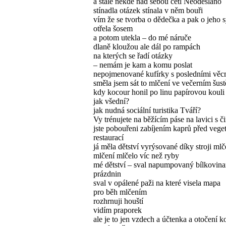
a stále někde nad sebou četl Neodesláno
stínadla otázek stínala v něm bouři
vím že se tvorba o dědečka a pak o jeho 
otřela šosem
a potom utekla – do mé náruče
dlaně kloužou ale dál po rampách
na kterých se řadí otázky
– nemám je kam a komu poslat
nepojmenované kufírky s posledními věc
směla jsem sát to mlčení ve večerním šust
kdy kocour honil po linu papírovou kouli
jak všední?
jak nudná sociální turistika Tváří?
Vy trénujete na běžícím páse na lavici s 
jste pobouřeni zabíjením kaprů před vege
restaurací
já měla dětství vyrýsované díky stroji mlč
mlčení mlčelo víc než ryby
mé dětství – sval napumpovaný bílkovin
prázdnin
sval v opálené paži na které visela mapa
pro běh mlčením
rozhrnuji houští
vidím praporek
ale je to jen vzdech a účtenka a otočení k