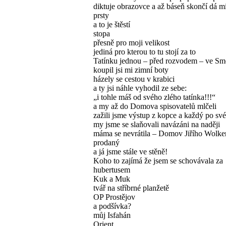
diktuje obrazovce a až báseň skončí dá mi
prsty
a to je štěstí
stopa
přesně pro moji velikost
jediná pro kterou to tu stojí za to
Tatínku jednou – před rozvodem – ve S
koupil jsi mi zimní boty
házely se cestou v krabici
a ty jsi náhle vyhodil ze sebe:
„i tohle máš od svého zlého tatínka!!!“
a my až do Domova spisovatelů mlčeli
zažili jsme výstup z kopce a každý po sv
my jsme se slaňovali navázáni na naději
máma se nevrátila – Domov Jiřího Wolke
prodaný
a já jsme stále ve stěně!
Koho to zajímá že jsem se schovávala za
hubertusem
Kuk a Muk
tvář na stříbrné planžetě
OP Prostějov
a podšívka?
můj Isfahán
Orient