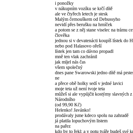
i ponožky
v nákupním vozíku se krčí dítě
ale ve čtyřech letech je stesk
Malým černouškem od Debussyho
nevidí přes berušku na hrníček
a potom se z něj stane viselec na trámu c
člověka
jednou si v devatenácti koupíš lístek do 
nebo pod Halasovo ořeší
lístek jen tam co dávno propadl
mně ten vlak zachránil
jak míjel nás čas
všem společný
dnes pane Swarowski jedno dítě má prste
ne
a přece obě holky sedí v jedné lavici
moje teta už není tvoje teta
můžeš si ale vypůjčit kostýmy slavných z
Národního
(od 99,90 Kč)
Helenko! Javánko!
prodávaly jsme kdeco spolu na zahradě
já platila lopuchovým listem
na pařez
kdo by to řekl: a v potu tváře budeš své k