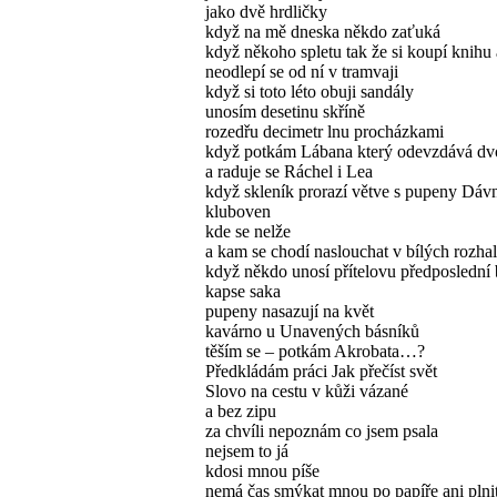
jako dvě hrdličky
když na mě dneska někdo zaťuká
když někoho spletu tak že si koupí knihu 
neodlepí se od ní v tramvaji
když si toto léto obuji sandály
unosím desetinu skříně
rozedřu decimetr lnu procházkami
když potkám Lábana který odevzdává dv
a raduje se Ráchel i Lea
když skleník prorazí větve s pupeny Dáv
kluboven
kde se nelže
a kam se chodí naslouchat v bílých rozha
když někdo unosí přítelovu předposlední 
kapse saka
pupeny nasazují na květ
kavárno u Unavených básníků
těším se – potkám Akrobata…?
Předkládám práci Jak přečíst svět
Slovo na cestu v kůži vázané
a bez zipu
za chvíli nepoznám co jsem psala
nejsem to já
kdosi mnou píše
nemá čas smýkat mnou po papíře ani plni