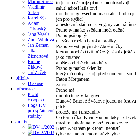
Martin Srnec
to jenom nástroje pianissimo doznívají
Vladimír
salut! adios! laila tov!
Stibor
mohlo to být všechno maso ale i hudba je
Karel Sýs
jen pro slyšící
Adam
a heslo zní: staňme se vegany zachráníme
Táborský
Praho ty matko světlem moči oděná
Jana Veselá
Praho psů opilých
Zora Wildová
na všech rozích baroka i gotiky
Jan Zeman
Praho se vstupným do Zlaté uličky
Jitka
kterou prochází tvůj růžový básník ještě 
Zienertová
jako chlapec
Emilie
a píše o chrličích katedrály
Zítková
Praho ty matko skleníku
Jiří Žáček
který má nohy – stojí před soudem a sou
přílohy
Fatou Morganem
Diskuse
za co
informace
Praho má
Profil
míří do tebe Vikingové
časopisu
Dánové Britové Švédové jedou na festival
Loga DV
pitek
pro spřátelené
protože mají prázdniny
stránky
Co tomu říkaj Klein sou oni taky na fac
archiv
myslím nahoře na tý boží vobrazovce
Klein Abraham je k tomu nepustí
tyhle ne anebo jenom právě tyhle