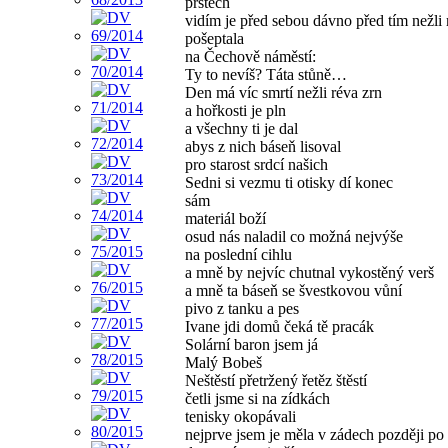
prstech
vidím je před sebou dávno před tím nežli 
pošeptala
na Čechově náměstí:
Ty to nevíš? Táta stůně…
Den má víc smrtí nežli réva zrn
a hořkosti je pln
a všechny ti je dal
abys z nich báseň lisoval
pro starost srdcí našich
Sedni si vezmu ti otisky dí konec
sám
materiál boží
osud nás naladil co možná nejvýše
na poslední cihlu
a mně by nejvíc chutnal vykostěný verš
a mně ta báseň se švestkovou vůní
pivo z tanku a pes
Ivane jdi domů čeká tě pracák
Solární baron jsem já
Malý Bobeš
Neštěstí přetržený řetěz štěstí
četli jsme si na zídkách
tenisky okopávali
nejprve jsem je měla v zádech později po