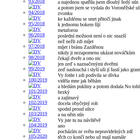
a najednou spatřila jsem dlouhý šedý stín
a potom jsem se vydala do Voroněžské ul
zvonku
ke každému se smrt přitočí jinak
k jednomu bokem šíjí
metaforou
poslední možnost není o nic snazší
než nežli zdi míjet
míjet i bránu Zazděnou
nikdy ji nezapomenu ukázat nováčkům
čekají dveře a ono nic
jen zeď s naznačenými dveřmi
zeď naslouchá i slyší uši jí šustí jako gr
Vy fotíte i zdi podivila se dívka
viděla mne jak běhám
a hledám pukliny a potom dodala No tohl
hezký
a zajímavý
docela obyčejný roh
spodní proud ulice
a na něm stín
Vy jste tu na návštěvě
ano
pocházím ze světa nepravidelných zdí
těch co končí nebo už mají namále