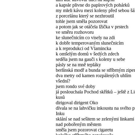
a kapsle plivne do papírových pohárků
my mleli kávu mezi koleny před sebou šá
z porcelánu který se nezhroutil
tohle jsem směla pozorovat
a potom jak se otáčela lžička v prstech
ve směru rozhovoru
ke slunečnicím co visely na zdi
k dobře temperovaným slunečnicím
a k reprodukci od Vlamincka
k omšelým domů v šedých zdech
seděla jsem na gauči s koleny u sebe
pásly se na mně tepláky
berlínská modř a bunda se stříbrným zip
dva metry od kamen rozpálených uhlím
všední?
jsem rondo své doby
já poslouchala Pochod skřítků – ještě z L
kusů
dirigoval dirigent Oko
dívala se na lahvičku inkoustu na svého 
Inku
sklání se nad sešitem se zelenými linkami
nad pobořeným městem
směla jsem pozorovat cigaretu