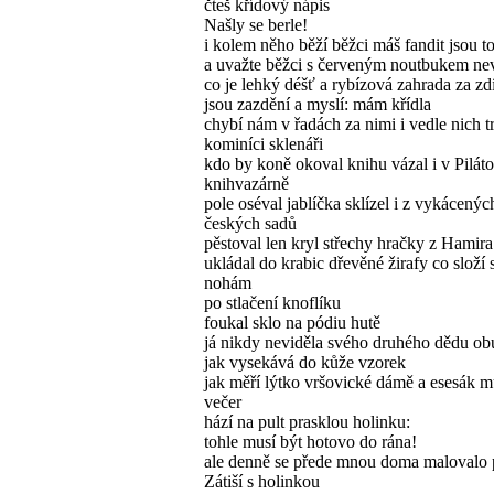
čteš křídový nápis
Našly se berle!
i kolem něho běží běžci máš fandit jsou to
a uvažte běžci s červeným noutbukem ne
co je lehký déšť a rybízová zahrada za zd
jsou zazdění a myslí: mám křídla
chybí nám v řadách za nimi i vedle nich tr
kominíci sklenáři
kdo by koně okoval knihu vázal i v Pilát
knihvazárně
pole oséval jablíčka sklízel i z vykácenýc
českých sadů
pěstoval len kryl střechy hračky z Hamira
ukládal do krabic dřevěné žirafy co složí s
nohám
po stlačení knoflíku
foukal sklo na pódiu hutě
já nikdy neviděla svého druhého dědu ob
jak vysekává do kůže vzorek
jak měří lýtko vršovické dámě a esesák m
večer
hází na pult prasklou holinku:
tohle musí být hotovo do rána!
ale denně se přede mnou doma malovalo 
Zátiší s holinkou