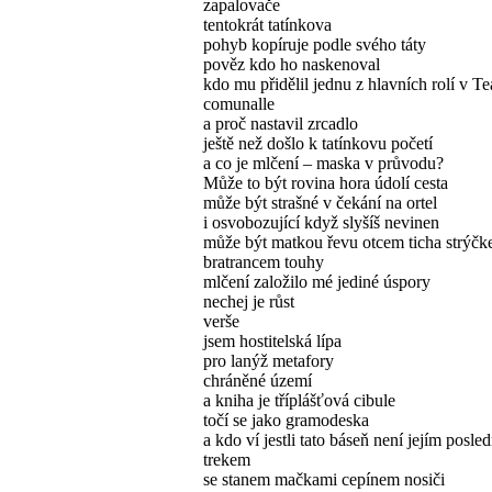
zapalovače
tentokrát tatínkova
pohyb kopíruje podle svého táty
pověz kdo ho naskenoval
kdo mu přidělil jednu z hlavních rolí v Te
comunalle
a proč nastavil zrcadlo
ještě než došlo k tatínkovu početí
a co je mlčení – maska v průvodu?
Může to být rovina hora údolí cesta
může být strašné v čekání na ortel
i osvobozující když slyšíš nevinen
může být matkou řevu otcem ticha strýč
bratrancem touhy
mlčení založilo mé jediné úspory
nechej je růst
verše
jsem hostitelská lípa
pro lanýž metafory
chráněné území
a kniha je tříplášťová cibule
točí se jako gramodeska
a kdo ví jestli tato báseň není jejím posle
trekem
se stanem mačkami cepínem nosiči