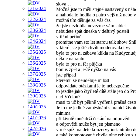
slova…
Možná jste to měli stejně nastavený s ná
a náhoda to hodila o patro vejš níž nebo 
možná tím děkuje za váš čas
že jste nezlobila nevezme vám tablet
nebudete spát dneska v deštivý posteli
v iPad peřině
promítne vám sto let starou talk show Sní
v které jste ještě chvíli moderovala i vy
byla to pro ni zábava klikla na Kudyznud
někde na rautu
byla to pro ni fér půjčka
bonus zpět a ještě dýško na vás
jste případ
kterému se neuděluje milost
odpovídáte otázkami je to nebezpečné
to jezdíte jako čtyřleté dítě stále jen do P
nad Včelou?
musí to už být pěkně vydřená prašná cest
Je to mé jediné zaměstnání s hranicí život
minima
při životě mně drží čekání na odpovědi
a odpovědí může být jen písmeno
v mé spíži najdete konzervy instantního d
a také kompotované chvíle plné rybízu z