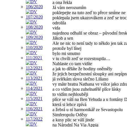
a ona řekla
Já vám nerozumím
poklepejte na tuto zeď to přece smíme ne
poklepala jsem ukazovákem a zeď se tro
odrolila
vida
najednou odhalil se obraz – původní fres
Jákob a sen
Ale ne nic to není tady to někdo jen tak z
protože byl línej
bylo mi smutno
v tu chvíli zeď se rozestoupila…
Nahlaste co tam vidíte
a jak to děláte že hodiny oněměly
že jejich bezpečnostní sloupky ani nepíp
já svlékám slova slečno Liliano
vy máte bratra Nathana ve válce jako zdr
a co vidím jsou zuhelnatělé plíce lásky
to vidím nejhlouběji
plíce se válí na Ben Yehuda a u fontány 
která si lehce zpívá
a žebrá u ní harmonikář ze Sevastopolu
Simferopolu Oděsy
a kusy plic se válí jinde
na Národní Na Via Appia