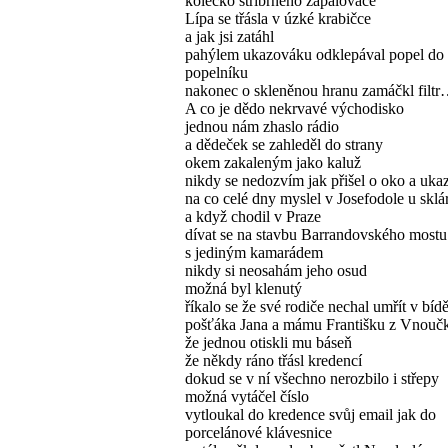
kolečko stříbrného zapalovače
Lípa se třásla v úzké krabičce
a jak jsi zatáhl
pahýlem ukazováku odklepával popel do
popelníku
nakonec o skleněnou hranu zamáčkl filt
A co je dědo nekrvavé východisko
jednou nám zhaslo rádio
a dědeček se zahleděl do strany
okem zakaleným jako kaluž
nikdy se nedozvím jak přišel o oko a uk
na co celé dny myslel v Josefodole u sklá
a když chodil v Praze
dívat se na stavbu Barrandovského mostu
s jediným kamarádem
nikdy si neosahám jeho osud
možná byl klenutý
říkalo se že své rodiče nechal umřít v bíd
pošťáka Jana a mámu Františku z Vnoučk
že jednou otiskli mu báseň
že někdy ráno třásl kredencí
dokud se v ní všechno nerozbilo i střepy
možná vytáčel číslo
vytloukal do kredence svůj email jak do
porcelánové klávesnice