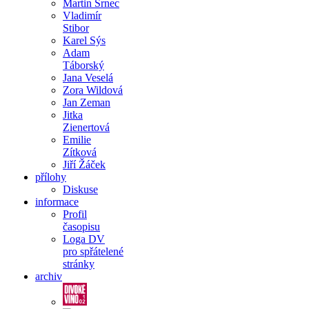
Martin Srnec
Vladimír
Stibor
Karel Sýs
Adam
Táborský
Jana Veselá
Zora Wildová
Jan Zeman
Jitka
Zienertová
Emilie
Zítková
Jiří Žáček
přílohy
Diskuse
informace
Profil
časopisu
Loga DV
pro spřátelené
stránky
archiv