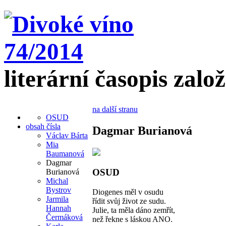
literární časopis zalo
na další stranu
OSUD
obsah čísla
Dagmar Burianová
Václav Bárta
Mia
Baumanová
Dagmar
OSUD
Burianová
Michal
Bystrov
Diogenes měl v osudu
Jarmila
řídit svůj život ze sudu.
Hannah
Julie, ta měla dáno zemřít,
Čermáková
než řekne s láskou ANO.