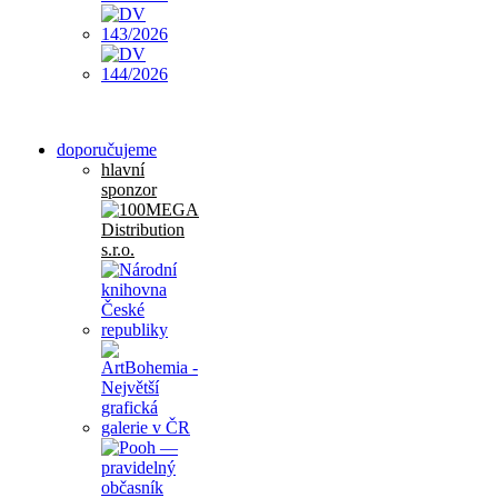
doporučujeme
hlavní
sponzor