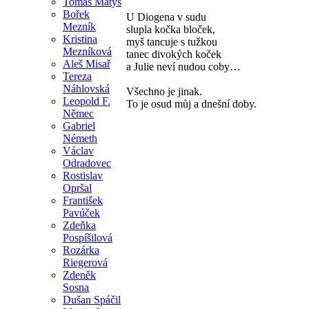
Tomáš Matys
Bořek
U Diogena v sudu
Mezník
slupla kočka bloček,
Kristina
myš tancuje s tužkou
Mezníková
tanec divokých koček
Aleš Misař
a Julie neví nudou coby…
Tereza
Náhlovská
Všechno je jinak.
Leopold F.
To je osud můj a dnešní doby.
Němec
Gabriel
Németh
Václav
Odradovec
Rostislav
Opršal
František
Pavúček
Zdeňka
Pospíšilová
Rozárka
Riegerová
Zdeněk
Sosna
Dušan Spáčil