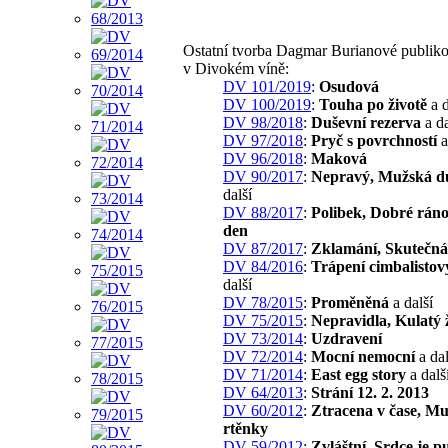
Ostatní tvorba Dagmar Burianové publik
v Divokém víně:
DV 101/2019
:
Osudová
DV 100/2019
:
Touha po životě
a d
DV 98/2018
:
Duševní rezerva
a da
DV 97/2018
:
Pryč s povrchností
a
DV 96/2018
:
Maková
DV 90/2017
:
Nepravý, Mužská d
další
DV 88/2017
:
Polibek, Dobré rán
den
DV 87/2017
:
Zklamání, Skutečná
DV 84/2016
:
Trápení cimbalistov
další
DV 78/2015
:
Proměněná
a další
DV 75/2015
:
Nepravidla, Kulatý 
DV 73/2014
:
Uzdravení
DV 72/2014
:
Mocní nemocní
a dal
DV 71/2014
:
East egg story
a dalš
DV 64/2013
:
Strání 12. 2. 2013
DV 60/2012
:
Ztracena v čase, Mu
rtěnky
DV 59/2012
:
Zvláštní, Srdce je 