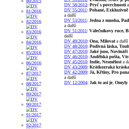
DV 58/2012
:
Pryč s povrchností
a
DV 55/2011
:
Pohané, Exkluzivně 
a další
DV 53/2011
:
Jedna z mnoha, Pad
a další
DV 51/2011
:
Válečníkovy ruce, 
další
DV 49/2010
:
Ona, Milovat
a další
DV 48/2010
:
Podivná láska, Touh
DV 47/2010
:
Jaké jsou, Novináři
DV 46/2010
:
Andělská pošta, Vír
DV 45/2010
:
Indie, Nesmělost
a da
DV 43/2009
:
Krátkozraká krásk
DV 42/2009
:
Já, Křtiny, Pro pana
a další
DV 12/2004
:
Jak to asi je
,
Omyly