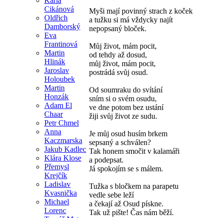
Karla
Cikánová
Myši mají povinný strach z koček
Oldřich
a tužku si má vždycky najít
Damborský
nepopsaný bloček.
Eva
Frantinová
Můj život, mám pocit,
Martin
od tehdy až dosud,
Hlinák
můj život, mám pocit,
Jaroslav
postrádá svůj osud.
Holoubek
Martin
Od soumraku do svítání
Honzák
sním si o svém osudu,
Adam El
ve dne potom bez ustání
Chaar
žiji svůj život ze sudu.
Petr Chmel
Anna
Je můj osud husím brkem
Kaczmarska
sepsaný a schválen?
Jakub Kadlec
Tak honem smočit v kalamáři
Klára Klose
a podepsat.
Přemysl
Já spokojím se s málem.
Krejčík
Ladislav
Tužka s bločkem na parapetu
Kvasnička
vedle sebe leží
Michael
a čekají až Osud pískne.
Lorenc
Tak už pište! Čas nám běží.