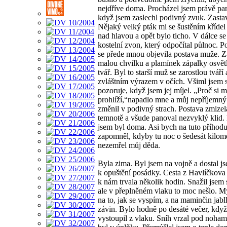
nejdříve doma. Procházel jsem právě pa
když jsem zaslechl podivný zvuk. Zastav
Nějaký velký pták mi se šustěním křídel 
nad hlavou a opět bylo ticho. V dálce se
kostelní zvon, který odpočítal půlnoc. 
se přede mnou objevila postava muže. Za
malou chvilku a plamínek zápalky osvětl
tvář. Byl to starší muž se zarostlou tváří 
zvláštním výrazem v očích. Všiml jsem 
pozoruje, když jsem jej míjel. „Proč si 
prohlíží,“napadlo mne a můj nepříjemný 
změnil v podivný strach. Postava zmizel
temnotě a všude panoval nezvyklý klid
jsem byl doma. Asi bych na tuto příhod
zapomněl, kdyby tu noc o šedesát kilome
nezemřel můj děda.
Byla zima. Byl jsem na vojně a dostal j
k opuštění posádky. Cesta z Havlíčkova
k nám trvala několik hodin. Snažil jsem 
ale v přeplněném vlaku to moc nešlo. M
na to, jak se vyspím, a na maminčin jab
závin. Bylo hodně po desáté večer, kdy
vystoupil z vlaku. Sníh vrzal pod noham