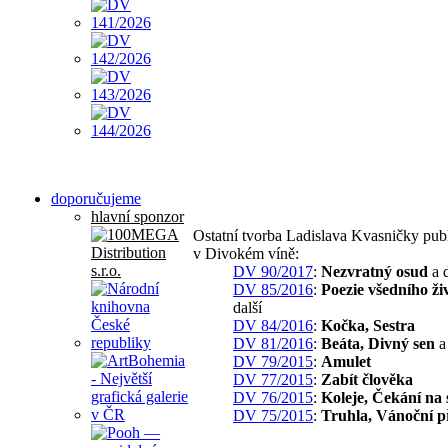
doporučujeme
hlavní sponzor
Ostatní tvorba Ladislava Kvasničky pub
v Divokém víně:
DV 90/2017
:
Nezvratný osud
a d
DV 85/2016
:
Poezie všedního ži
další
DV 84/2016
:
Kočka, Sestra
DV 81/2016
:
Beáta, Divný sen
a 
DV 79/2015
:
Amulet
DV 77/2015
:
Zabít člověka
DV 76/2015
:
Koleje, Čekání na
DV 75/2015
:
Truhla, Vánoční p