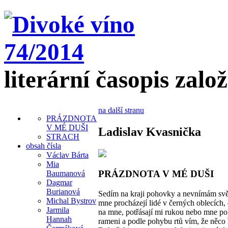
literární časopis zalo
na další stranu
PRÁZDNOTA
V MÉ DUŠI
Ladislav Kvasnička
STRACH
obsah čísla
Václav Bárta
Mia
PRÁZDNOTA V MÉ DUŠI
Baumanová
Dagmar
Burianová
Sedím na kraji pohovky a nevnímám sv
Michal Bystrov
mne procházejí lidé v černých oblecích, 
Jarmila
na mne, potřásají mi rukou nebo mne po
Hannah
rameni a podle pohybu rtů vím, že něco ř