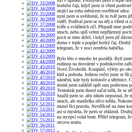
byl v úplňku. Přemýšlel jsem o teple do
horkém čaji, když jsem si všiml podivné
stojící na rohu měsícem osvětlené ulice.
nyní jsem si uvědomil, že tu tvář jsem ji
viděl. Podíval jsem se na něj a všiml si z
tváře a zvláštních očí. Přepadl mne pod
strach, nebo spíš velmi nepříjemný pocit
pocit se mne držel, i když jsem již dávno
doma v teple a popíjel horký čaj. Druhý 
telegram, že v noci zemřela babička.
Bylo léto o mnoho let později. Byli jsme
rodinou na dovolené v podnikovém zaří
Nové Živohošti. Koupání, výlety po oko
klid a pohoda. Jednou večer jsme se šli p
náměstí, kde byly kolotoče a střelnice. 
domů jsem zahlédl opět onu podivnou p
Tentokrát jsem ihned začal tušit, že se n
Snažil jsem se, aby nikdo nepoznal, že
strach, ale manželka něco tušila. Nakone
musel říci pravdu. Nevěřícně na mne ko
asi si myslela, že jsem se zbláznil. Druh
na recepci volal bratr. Přišel telegram, ž
otcova sestra.