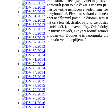
Po několika letech jsem viděl tu postav
Tentokrát jsem to ale čekal. Otec byl již
měsíců vážně nemocen a věděli jsme, že 
nevyhnutelné. Přesto to setkání ve mně 
opět nepříjemný pocit. Uvědomil jsem si,
mě celá léta tak děsilo, bylo to, že posta
neměla oči, jen tmavé důlky. Od té doby
již nikdy neviděl, i když v rodině zemře
příbuzných. Dodnes je ta vzpomínka pr
opravdu velmi nepříjemná.