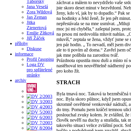
Táborský
záchvat a málem to nevydrželo vaše srd
Jana Veselá
jste skoro deset minut v bezvědomí. Neb
Zora Wildová
ženy, kdo ví, jak by to dopadlo.“ Pak se
Jan Zeman
na hodinky a řekl ženě, že jen pět minut
Jitka
nepřestávala se na mne usmívat. „Miluji 
Zienertová
moc jsi mi chyběla,“ zašeptal jsem, prot
Emilie Zítková
na prsou mi nedovolila mluvit nahlas. „
Jiří Žáček
mluvíš,“ zeptala se žena, vždyť jsme se 
přílohy
jen pár hodin. „ To nevadí, měl jsem div
Diskuse
ale to ti povím až doma.“ Zavřel jsem oči 
informace
jak mne políbila na zarostlou tvář.
Profil časopisu
Prázdnota opustila mou duši a místo ní s
Loga DV
nastěhoval ten neuvěřitelně nádherný poc
pro spřátelené
pro koho žít.
stránky
archiv
STRACH
Byla tmavá noc. Taková ta bezměsíčná 
noc. Byla skoro půlnoc, když jsem opust
skromně osvětlené venkovské nádraží, a
do tmy. Pomalu jsem kráčel temnou ulicí
poslouchal zvuky kolem. Je zvláštní, že 
člověk nevěří na duchy a strašidla, tak 
takovéto situaci velice zvláštní pocit. Sr
bušilo a podvědomě jsem zrychlil, abych