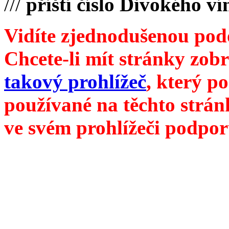
///
příští číslo Divokého v
Vidíte zjednodušenou pod
Chcete-li mít stránky zobr
takový prohlížeč
, který p
používané na těchto strán
ve svém prohlížeči podpor