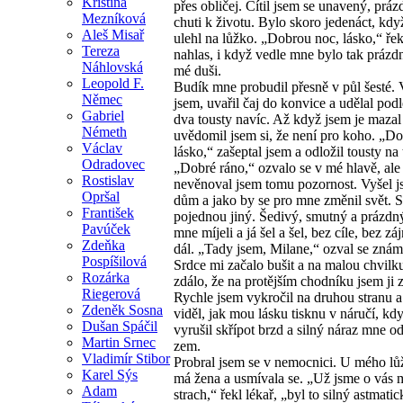
Kristina
přes obličej. Cítil jsem se unavený, prá
Mezníková
chuti k životu. Bylo skoro jedenáct, kdy
Aleš Misař
ulehl na lůžko. „Dobrou noc, lásko,“ řek
Tereza
nahlas, i když vedle mne bylo tak prázd
Náhlovská
mé duši.
Leopold F.
Budík mne probudil přesně v půl šesté. 
Němec
jsem, uvařil čaj do konvice a udělal pod
Gabriel
dva tousty navíc. Až když jsem je maza
Németh
uvědomil jsem si, že není pro koho. „Dob
Václav
lásko,“ zašeptal jsem a odložil tousty na 
Odradovec
„Dobré ráno,“ ozvalo se v mé hlavě, ale
Rostislav
nevěnoval jsem tomu pozornost. Vyšel j
Opršal
dům a jako by se pro mne změnil svět. S
František
pojednou jiný. Šedivý, smutný a prázdn
Pavúček
mne míjeli a já šel a šel, bez cíle, bez zá
Zdeňka
dál. „Tady jsem, Milane,“ ozval se znám
Pospíšilová
Srdce mi začalo bušit a na malou chvilk
Rozárka
zdálo, že na protějším chodníku jsem ji z
Riegerová
Rychle jsem vykročil na druhou stranu a
Zdeněk Sosna
viděl, jak mou lásku tisknu v náručí, k
Dušan Spáčil
vyrušil skřípot brzd a silný náraz mne o
Martin Srnec
zem.
Vladimír Stibor
Probral jsem se v nemocnici. U mého lůž
Karel Sýs
má žena a usmívala se. „Už jsme o vás 
Adam
strach,“ řekl lékař, „byl to silný astmati