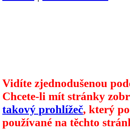
Divoké víno 114/2021 vyšl
ISSN 1214-6099 /// samozv
104 00 Praha 10, Hájek 88,
redakce@divokevino.cz
//
///
příští číslo Divokého ví
Vidíte zjednodušenou pod
Chcete-li mít stránky zobr
takový prohlížeč
, který p
používané na těchto strán