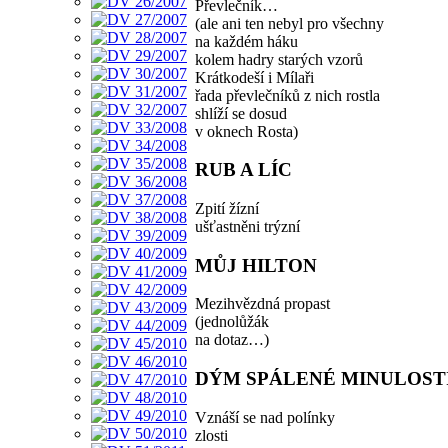
Převlečník…
(ale ani ten nebyl pro všechny
na každém háku
kolem hadry starých vzorů
Krátkodeší i Mílaři
řada převlečníků z nich rostla
shlíží se dosud
v oknech Rosta)
RUB A LÍC
Zpití žízní
ušťastněni trýzní
MŮJ HILTON
Mezihvězdná propast
(jednolůžák
na dotaz…)
DÝM SPÁLENÉ MINULOST
Vznáší se nad polínky
zlosti