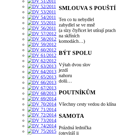
SMLOUVA S POUŠTÍ
Ten co tu nebydlel
zabydlel se ve mně
(a slzy čtyřicet let utírají prach
na skříních
komodách…)
BÝT SPOLU
Výtah dvou slov
jezdí
nahoru
dolů…
POUTNÍKŮM
Všechny cesty vedou do klína
SAMOTA
Prázdná lednička
(otevíráš ji