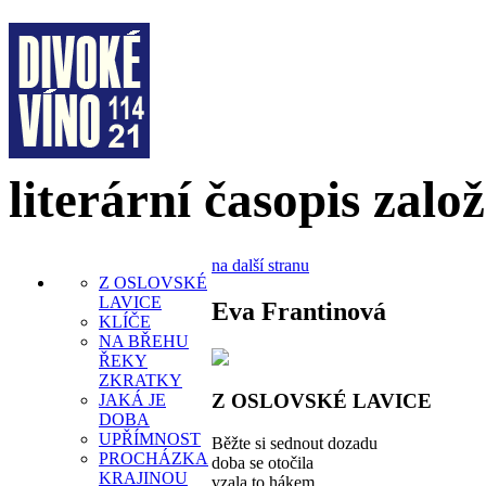
literární časopis zalo
na další stranu
Z OSLOVSKÉ
LAVICE
Eva Frantinová
KLÍČE
NA BŘEHU
ŘEKY
ZKRATKY
Z OSLOVSKÉ LAVICE
JAKÁ JE
DOBA
UPŘÍMNOST
Běžte si sednout dozadu
PROCHÁZKA
doba se otočila
KRAJINOU
vzala to hákem