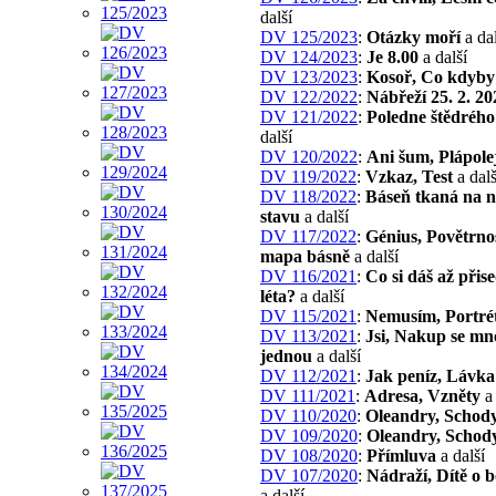
další
DV 125/2023
:
Otázky moří
a dal
DV 124/2023
:
Je 8.00
a další
DV 123/2023
:
Kosoř, Co kdyby
DV 122/2022
:
Nábřeží 25. 2. 20
DV 121/2022
:
Poledne štědrého
další
DV 120/2022
:
Ani šum, Plápole
DV 119/2022
:
Vzkaz, Test
a dalš
DV 118/2022
:
Báseň tkaná na 
stavu
a další
DV 117/2022
:
Génius, Povětrno
mapa básně
a další
DV 116/2021
:
Co si dáš až přis
léta?
a další
DV 115/2021
:
Nemusím, Portré
DV 113/2021
:
Jsi, Nakup se mn
jednou
a další
DV 112/2021
:
Jak peníz, Lávka
DV 111/2021
:
Adresa, Vzněty
a 
DV 110/2020
:
Oleandry, Schod
DV 109/2020
:
Oleandry, Schod
DV 108/2020
:
Přímluva
a další
DV 107/2020
:
Nádraží, Dítě o 
a další