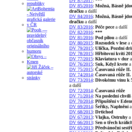
DV 87/2017
:
***
DV 85/2016
:
Možná, Básně jdo
dračku
a další
DV 84/2016
:
Možná, Básně jdo
dračku
a další
DV 83/2016
:
Péče pece
a další
DV 82/2016
:
***
DV 81/2016
:
Pod pilou
a další
DV 80/2015
:
Rozsudek v lese
a 
DV 79/2015
:
Ulička, Pozdní dr
DV 78/2015
:
Hřbitovní kvítí 20
DV 77/2015
:
Klaviatura v dur
a
DV 76/2015
:
Suk, Když kvete
a 
DV 75/2015
:
Časovaná růže II. 
DV 74/2014
:
Časovaná růže II. 
DV 73/2014
:
Divokému vínu k 
a další
DV 72/2014
:
Časovaná růže
DV 71/2014
:
Na poslední chvíli
DV 70/2014
:
Připuštění v Eden
DV 69/2014
:
Šeříky, Naplnění
a
DV 68/2013
:
Drtichod
DV 67/2013
:
Vlajka, Ostruhy
a 
DV 66/2013
:
Sen o třech králíc
DV 65/2013
:
Předvánoční sestř