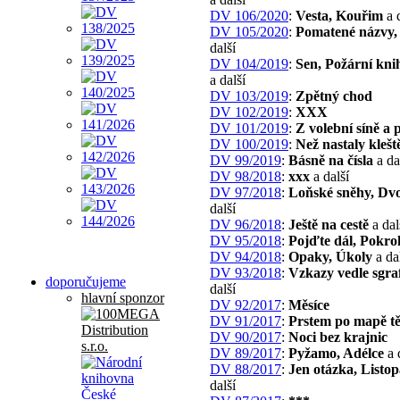
DV 106/2020
:
Vesta, Kouřim
a d
DV 105/2020
:
Pomatené názvy,
další
DV 104/2019
:
Sen, Požární kni
a další
DV 103/2019
:
Zpětný chod
DV 102/2019
:
XXX
DV 101/2019
:
Z volební síně a 
DV 100/2019
:
Než nastaly klešt
DV 99/2019
:
Básně na čísla
a da
DV 98/2018
:
xxx
a další
DV 97/2018
:
Loňské sněhy, Dv
další
DV 96/2018
:
Ještě na cestě
a dal
DV 95/2018
:
Pojďte dál, Pokro
DV 94/2018
:
Opaky, Úkoly
a da
DV 93/2018
:
Vzkazy vedle sgraf
doporučujeme
další
hlavní sponzor
DV 92/2017
:
Měsíce
DV 91/2017
:
Prstem po mapě tě
DV 90/2017
:
Noci bez krajnic
DV 89/2017
:
Pyžamo, Adélce
a 
DV 88/2017
:
Jen otázka, Listo
další