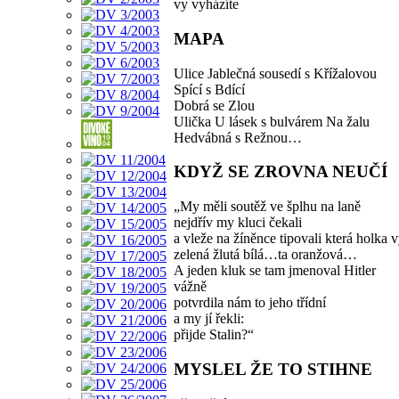
vy vyházíte
MAPA
Ulice Jablečná sousedí s Křížalovou
Spící s Bdící
Dobrá se Zlou
Ulička U lásek s bulvárem Na žalu
Hedvábná s Režnou…
KDYŽ SE ZROVNA NEUČÍ
„My měli soutěž ve šplhu na laně
nejdřív my kluci čekali
a vleže na žíněnce tipovali která holka 
zelená žlutá bílá…ta oranžová…
A jeden kluk se tam jmenoval Hitler
vážně
potvrdila nám to jeho třídní
a my jí řekli:
přijde Stalin?“
MYSLEL ŽE TO STIHNE