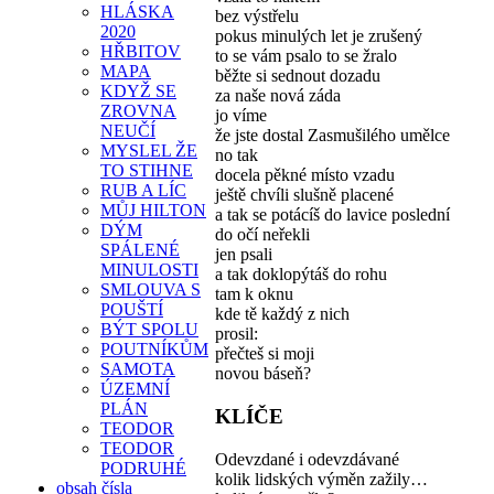
HLÁSKA
bez výstřelu
2020
pokus minulých let je zrušený
HŘBITOV
to se vám psalo to se žralo
MAPA
běžte si sednout dozadu
KDYŽ SE
za naše nová záda
ZROVNA
jo víme
NEUČÍ
že jste dostal Zasmušilého umělce
MYSLEL ŽE
no tak
TO STIHNE
docela pěkné místo vzadu
RUB A LÍC
ještě chvíli slušně placené
MŮJ HILTON
a tak se potácíš do lavice poslední
DÝM
do očí neřekli
SPÁLENÉ
jen psali
MINULOSTI
a tak doklopýtáš do rohu
SMLOUVA S
tam k oknu
POUŠTÍ
kde tě každý z nich
BÝT SPOLU
prosil:
POUTNÍKŮM
přečteš si moji
SAMOTA
novou báseň?
ÚZEMNÍ
PLÁN
KLÍČE
TEODOR
TEODOR
Odevzdané i odevzdávané
PODRUHÉ
kolik lidských výměn zažily…
obsah čísla