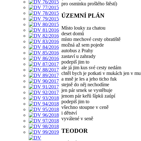
pro osminku prošlého štěstí)
ÚZEMNÍ PLÁN
Místo louky za chatou
deset domů
místo mechové cesty obratiště
možná až sem pojede
autobus z Prahy
zastaví u zahrady
podepiš jim to
ale já jim kus své cesty nedám
chtěl bych je potkati v mukách jen v m
a mně je les a jeho ticho fuk
stejně do něj nechodíme
jen pár srnek se vystěhuje
jenom pár keřů šípků zaúpí
podepiš jim to
všechno stoupne v ceně
i dětství
vyválené v seně
TEODOR