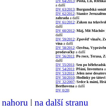
DV 64/2013
:
Pošta, Lis, Rtěnka
a další
DV 63/2013
:
Burgundská soná
DV 62/2012
:
Stanice Jeruzalém
zahrada
a další
DV 61/2012
:
Zákon na telavivsk
další
DV 60/2012
:
Máj, Mít Máchův 
další
DV 59/2012
:
Zpověď vinaře, Ze
vína
a další
DV 58/2012
:
Ozvěna, Vyprávěn
prodavačky
a další
DV 56/2011
:
Po roce, Terasa, Z
další
DV 55/2011
:
Sen po bělehrads
DV 54/2011
:
Přání, Inventura
a
DV 53/2011
:
Jelen nese desater
DV 50/2010
:
Hodinky po tátovi
DV 32/2007
:
Srdce k mání, Hrá
Beethovena
a další
DV 0/20
:
nahoru
|
na další stranu