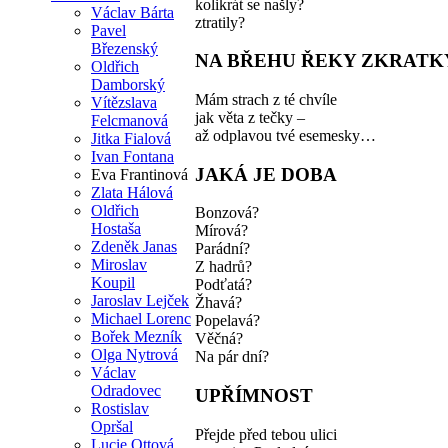
kolikrát se našly?
Václav Bárta
ztratily?
Pavel
Březenský
NA BŘEHU ŘEKY ZKRATK
Oldřich
Damborský
Mám strach z té chvíle
Vítězslava
jak věta z tečky –
Felcmanová
až odplavou tvé esemesky…
Jitka Fialová
Ivan Fontana
JAKÁ JE DOBA
Eva Frantinová
Zlata Hálová
Oldřich
Bonzová?
Hostaša
Mírová?
Zdeněk Janas
Parádní?
Miroslav
Z hadrů?
Koupil
Podťatá?
Jaroslav Lejček
Žhavá?
Michael Lorenc
Popelavá?
Bořek Mezník
Věčná?
Olga Nytrová
Na pár dní?
Václav
Odradovec
UPŘÍMNOST
Rostislav
Opršal
Přejde před tebou ulici
Lucie Ottová