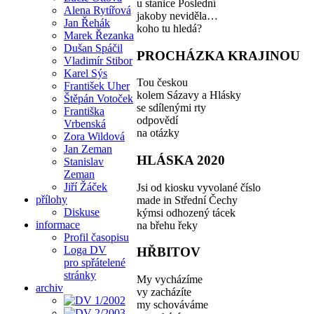
u stanice Poslední
Alena Rytířová
jakoby neviděla…
Jan Řehák
koho tu hledá?
Marek Řezanka
Dušan Spáčil
PROCHÁZKA KRAJINOU
Vladimír Stibor
Karel Sýs
Tou českou
František Uher
kolem Sázavy a Hlásky
Štěpán Votoček
se sdílenými rty
Františka
odpovědí
Vrbenská
na otázky
Zora Wildová
Jan Zeman
HLÁSKA 2020
Stanislav
Zeman
Jiří Žáček
Jsi od kiosku vyvolané číslo
přílohy
made in Střední Čechy
Diskuse
kýmsi odhozený tácek
informace
na břehu řeky
Profil časopisu
Loga DV
HŘBITOV
pro spřátelené
stránky
My vycházíme
archiv
vy zacházíte
my schováváme