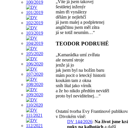
„Víte já jsem takovej
šestiletej inženýr
mám tři vynálezy
dělám je nejlehčí
já jsem malej a podpletenej
angličtinu jsem měl zítra
já se totiž neumím…“
TEODOR PODRUHÉ
„Kamarádka umí zvířata
ale neumí stroje
jenže já jo
jak jsem byl na božím baru
mám pocit o letecký historii
koukám tam z okna
sníh lítal jako vírník
a že ho nikdo předtím neviděl
proto byl neviditelnej…“
Ostatní tvorba Evy Frantinové publiko
v Divokém víně:
DV 144/2026
:
Na život jsme kr
puky na kalhotách
a další