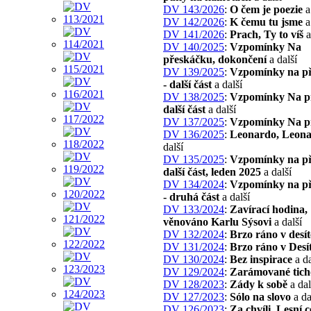
DV 143/2026
:
O čem je poezie
a
DV 142/2026
:
K čemu tu jsme
a
DV 141/2026
:
Prach, Ty to víš
a
DV 140/2025
:
Vzpomínky Na
přeskáčku, dokončení
a další
DV 139/2025
:
Vzpomínky na p
- další část
a další
DV 138/2025
:
Vzpomínky Na p
další část
a další
DV 137/2025
:
Vzpomínky Na p
DV 136/2025
:
Leonardo, Leona
další
DV 135/2025
:
Vzpomínky na př
další část, leden 2025
a další
DV 134/2024
:
Vzpomínky na p
- druhá část
a další
DV 133/2024
:
Zavírací hodina,
věnováno Karlu Sýsovi
a další
DV 132/2024
:
Brzo ráno v desít
DV 131/2024
:
Brzo ráno v Desí
DV 130/2024
:
Bez inspirace
a da
DV 129/2024
:
Zarámované tich
DV 128/2023
:
Zády k sobě
a dal
DV 127/2023
:
Sólo na slovo
a da
DV 126/2023
:
Za chvíli, Lesní c