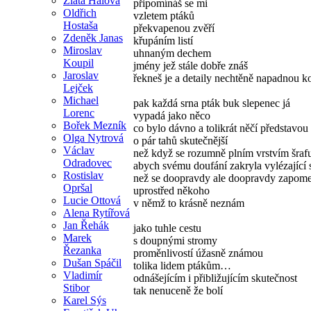
Zlata Hálová
připomínáš se mi
Oldřich
vzletem ptáků
Hostaša
překvapenou zvěří
Zdeněk Janas
křupáním listí
Miroslav
uhnaným dechem
Koupil
jmény jež stále dobře znáš
Jaroslav
řekneš je a detaily nechtěně napadnou k
Lejček
Michael
pak každá srna pták buk slepenec já
Lorenc
vypadá jako něco
Bořek Mezník
co bylo dávno a tolikrát něčí představou
Olga Nytrová
o pár tahů skutečnější
Václav
než když se rozumně plním vrstvím šraf
Odradovec
abych svému doufání zakryla vylézající s
Rostislav
než se doopravdy ale doopravdy zapom
Opršal
uprostřed někoho
Lucie Ottová
v němž to krásně neznám
Alena Rytířová
Jan Řehák
jako tuhle cestu
Marek
s doupnými stromy
Řezanka
proměnlivostí úžasně známou
Dušan Spáčil
tolika lidem ptákům…
Vladimír
odnášejícím i přibližujícím skutečnost
Stibor
tak nenuceně že bolí
Karel Sýs