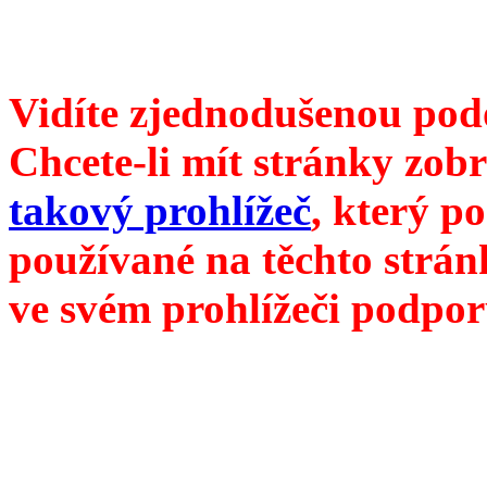
///
příští číslo Divokého ví
Vidíte zjednodušenou pod
Chcete-li mít stránky zobr
takový prohlížeč
, který p
používané na těchto strán
ve svém prohlížeči podpor