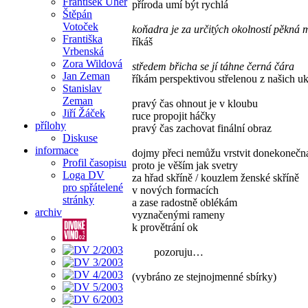
František Uher
příroda umí být rychlá
Štěpán
Votoček
koňadra je za určitých okolností pěkná 
Františka
říkáš
Vrbenská
Zora Wildová
středem břicha se jí táhne černá čára
Jan Zeman
říkám perspektivou střelenou z našich 
Stanislav
Zeman
pravý čas ohnout je v kloubu
Jiří Žáček
ruce propojit háčky
přílohy
pravý čas zachovat finální obraz
Diskuse
informace
dojmy přeci nemůžu vrstvit donekonečn
Profil časopisu
proto je věším jak svetry
Loga DV
za hřad skříně / kouzlem ženské skříně
pro spřátelené
v nových formacích
stránky
a zase radostně oblékám
archiv
vyznačenými rameny
k provětrání ok
pozoruju…
(vybráno ze stejnojmenné sbírky)