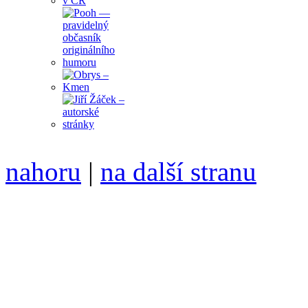
nahoru
|
na další stranu
Divoké víno 114/2021 vyšl
ISSN 1214-6099 /// samozv
104 00 Praha 10, Hájek 88,
redakce@divokevino.cz
//