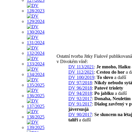
Ostatní tvorba Jitky Fialové publikovaná
v Divokém víně:
DV 113/2021
:
Je mnoho, Haiku
DV 112/2021
:
Cestou do hor
a d
DV 100/2019
:
To slovo
a další
DV 97/2018
:
Nikdy nebudu syt
DV 96/2018
:
Patové triolety
DV 94/2018
:
Po jablku
a další
DV 92/2017
:
Donaha, Neuletím
DV 91/2017
:
Dialog zavřený v 
jáversusjá
DV 90/2017
:
Se sluncem na léta
talíři
a další