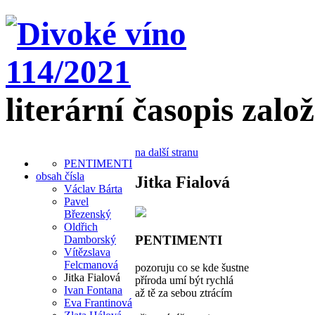
literární časopis zalo
na další stranu
PENTIMENTI
obsah čísla
Jitka Fialová
Václav Bárta
Pavel
Březenský
Oldřich
PENTIMENTI
Damborský
Vítězslava
Felcmanová
pozoruju co se kde šustne
Jitka Fialová
příroda umí být rychlá
Ivan Fontana
až tě za sebou ztrácím
Eva Frantinová