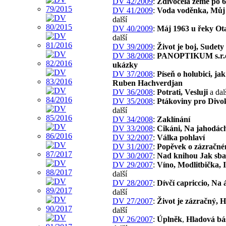
DV 42/2009
:
Zdivočelá země po 6
DV 41/2009
:
Voda voděnka, Můj
další
DV 40/2009
:
Máj 1963 u řeky Ot
další
DV 39/2009
:
Život je boj, Sudety
DV 38/2008
:
PANOPTIKUM s.r.o
ukázky
DV 37/2008
:
Píseň o holubici, jak
Ruben Hachverdjan
DV 36/2008
:
Potrati, Vesluji
a dal
DV 35/2008
:
Ptákoviny pro Divo
další
DV 34/2008
:
Zaklínání
DV 33/2008
:
Cikáni, Na jahodác
DV 32/2007
:
Válka pohlaví
DV 31/2007
:
Popěvek o zázračné
DV 30/2007
:
Nad knihou Jak sbal
DV 29/2007
:
Víno, Modlitbička, 
další
DV 28/2007
:
Dívčí capriccio, Na 
další
DV 27/2007
:
Život je zázračný, 
další
DV 26/2007
:
Úplněk
,
Hladová bá