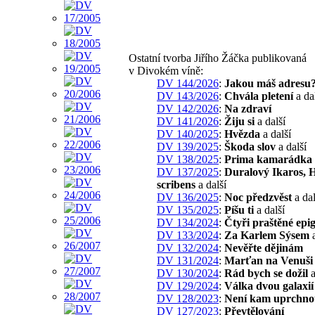
Ostatní tvorba Jiřího Žáčka publikovaná
v Divokém víně:
DV 144/2026
:
Jakou máš adresu
DV 143/2026
:
Chvála pletení
a da
DV 142/2026
:
Na zdraví
DV 141/2026
:
Žiju si
a další
DV 140/2025
:
Hvězda
a další
DV 139/2025
:
Škoda slov
a další
DV 138/2025
:
Prima kamarádka
DV 137/2025
:
Duralový Ikaros,
scribens
a další
DV 136/2025
:
Noc předzvěst
a dal
DV 135/2025
:
Píšu ti
a další
DV 134/2024
:
Čtyři praštěné ep
DV 133/2024
:
Za Karlem Sýsem
a
DV 132/2024
:
Nevěřte dějinám
DV 131/2024
:
Marťan na Venuši
DV 130/2024
:
Rád bych se dožil
a
DV 129/2024
:
Válka dvou galaxií
DV 128/2023
:
Není kam uprchno
DV 127/2023
:
Převtělování