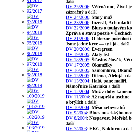
další
DV 25/2006
:
Větrná noc
,
Život je
zázračný
a další
DV 24/2006
:
Starý muž
DV 23/2006
:
Inzerát
,
Ach mladí b
DV 22/2006
:
Blues o toulavým ko
Zpráva o stavu poezie v Čechách
DV 21/2006
:
O líbezné pošetilosti
Jsme jedné krve — ty i já
a další
DV 20/2006
:
Evergreen
DV 19/2005
:
Zlatý list
DV 18/2005
:
Šťastný člověk
,
Vět
DV 17/2005
:
Okamžiky
DV 16/2005
:
Samomluva
,
Okamž
DV 15/2005
:
Dilema
,
Alelujá
a dal
DV 13/2004
:
Haló, pane malíři
,
Námořnice Katrinka
a další
DV 12/2004
:
Muž z doby kamen
DV 11/2004
:
Až naprší a uschne
,
o brýlích
a další
DV 10/2004
:
Měsíc sebevrahů
DV 9/2004
:
Blues nuselskýho mo
DV 8/2004
:
Nespavost
,
Mořská b
další
DV 7/2003
:
EKG
,
Nokturno
a dal