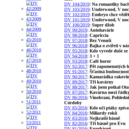
DV 104/2019
:
Na romantiky bac
DV 103/2019
:
Underwood, V noc
DV 102/2019
:
Embryo chce vědě
DV 101/2019
:
Underwood, V noc
DV 100/2019
:
Super džob
DV 99/2019
:
Autohavárie
DV 98/2018
:
Capriccia
DV 97/2018
:
Bez Venuší
DV 96/2018
:
Bajka o zvířeti v ná
DV 95/2018
:
Kdo vyvede duše ze
DV 94/2018
:
3 + 1
DV 93/2018
:
Café horor
DV 92/2017
:
Pět zapomenutých b
DV 91/2017
:
Šťastná budoucnost
DV 90/2017
:
Kamarádka rakovi
DV 89/2017
:
Tři kavárny
DV 88/2017
:
Jak jsem potkal Ot
DV 87/2017
:
Kavárna mezi řádk
DV 86/2016
:
Vinobraní, Pohledni
Córdoby
DV 85/2016
:
Kdo učí ptáky zpíva
DV 84/2016
:
Miliardy roků
DV 83/2016
:
Nejkratší básně
DV 82/2016
:
Tři básně pro Evu
DV 81/2016
:
Eurobásně