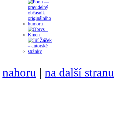
nahoru
|
na další stranu
Divoké víno 114/2021 vyšl
ISSN 1214-6099 /// samozv
104 00 Praha 10, Hájek 88,
redakce@divokevino.cz
//