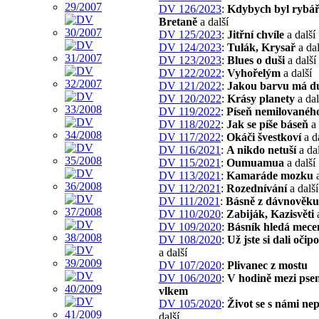
DV 126/2023
:
Kdybych byl rybář
Bretaně
a další
DV 125/2023
:
Jitřní chvíle
a další
DV 124/2023
:
Tulák, Krysař
a dal
DV 123/2023
:
Blues o duši
a další
DV 122/2022
:
Vyhořelým
a další
DV 121/2022
:
Jakou barvu má d
DV 120/2022
:
Krásy planety
a dal
DV 119/2022
:
Píseň nemilovanéh
DV 118/2022
:
Jak se píše báseň
a 
DV 117/2022
:
Okáči švestkoví
a d
DV 116/2021
:
A nikdo netuší
a dal
DV 115/2021
:
Oumuamua
a další
DV 113/2021
:
Kamaráde mozku
a
DV 112/2021
:
Rozednívání
a další
DV 111/2021
:
Básně z dávnověku
DV 110/2020
:
Zabiják, Kazisvěti
a
DV 109/2020
:
Básník hledá mece
DV 108/2020
:
Už jste si dali očip
a další
DV 107/2020
:
Plivanec z mostu
DV 106/2020
:
V hodině mezi pse
vlkem
DV 105/2020
:
Život se s námi ne
další