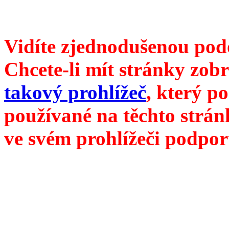
///
příští číslo Divokého ví
Vidíte zjednodušenou pod
Chcete-li mít stránky zobr
takový prohlížeč
, který p
používané na těchto strán
ve svém prohlížeči podpor