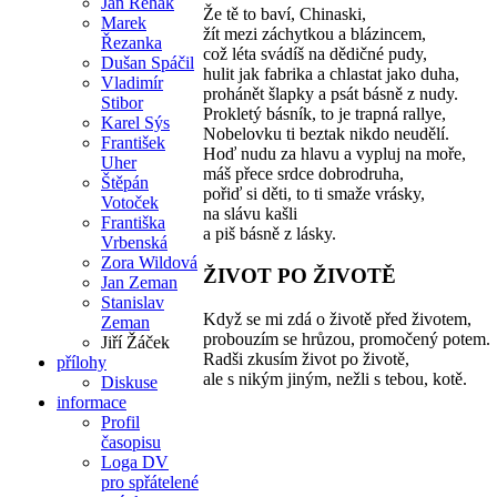
Jan Řehák
Že tě to baví, Chinaski,
Marek
žít mezi záchytkou a blázincem,
Řezanka
což léta svádíš na dědičné pudy,
Dušan Spáčil
hulit jak fabrika a chlastat jako duha,
Vladimír
prohánět šlapky a psát básně z nudy.
Stibor
Prokletý básník, to je trapná rallye,
Karel Sýs
Nobelovku ti beztak nikdo neudělí.
František
Hoď nudu za hlavu a vypluj na moře,
Uher
máš přece srdce dobrodruha,
Štěpán
pořiď si děti, to ti smaže vrásky,
Votoček
na slávu kašli
Františka
a piš básně z lásky.
Vrbenská
Zora Wildová
ŽIVOT PO ŽIVOTĚ
Jan Zeman
Stanislav
Když se mi zdá o životě před životem,
Zeman
probouzím se hrůzou, promočený potem.
Jiří Žáček
Radši zkusím život po životě,
přílohy
ale s nikým jiným, nežli s tebou, kotě.
Diskuse
informace
Profil
časopisu
Loga DV
pro spřátelené