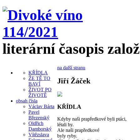
literární časopis zalo
na další stranu
KŘÍDLA
ŽE TĚ TO
Jiří Žáček
BAVÍ
ŽIVOT PO
ŽIVOTĚ
obsah čísla
KŘÍDLA
Václav Bárta
Pavel
Březenský
Kdyby naši prapředkové byli ptáci,
Oldřich
létali by.
Damborský
Ale naši prapředkové
Vítězslava
byly ryby.