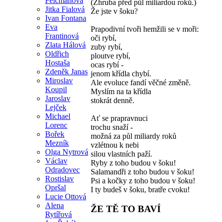
Felcmanová
(Zhruba před půl miliardou roků.)
Jitka Fialová
Že jste v šoku?
Ivan Fontana
Eva
Prapodivní tvoři hemžili se v moři:
Frantinová
oči rybí,
Zlata Hálová
zuby rybí,
Oldřich
ploutve rybí,
Hostaša
ocas rybí -
Zdeněk Janas
jenom křídla chybí.
Miroslav
Ale evoluce fandí věčné změně.
Koupil
Myslím na ta křídla
Jaroslav
stokrát denně.
Lejček
Michael
Ať se prapravnuci
Lorenc
trochu snaží -
Bořek
možná za půl miliardy roků
Mezník
vzlétnou k nebi
Olga Nytrová
silou vlastních paží.
Václav
Ryby z toho budou v šoku!
Odradovec
Salamandři z toho budou v šoku!
Rostislav
Psi a kočky z toho budou v šoku!
Opršal
I ty budeš v šoku, bratře cvoku!
Lucie Ottová
Alena
ŽE TĚ TO BAVÍ
Rytířová