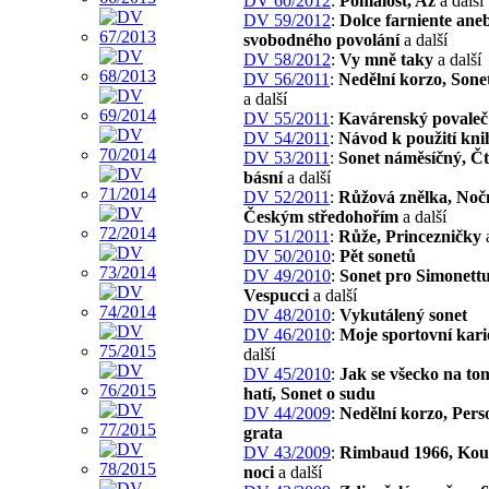
DV 60/2012
:
Pomalost, Až
a další
DV 59/2012
:
Dolce farniente ane
svobodného povolání
a další
DV 58/2012
:
Vy mně taky
a další
DV 56/2011
:
Nedělní korzo, Sone
a další
DV 55/2011
:
Kavárenský povaleč
DV 54/2011
:
Návod k použití kni
DV 53/2011
:
Sonet náměsíčný, Č
básní
a další
DV 52/2011
:
Růžová znělka, Nočn
Českým středohořím
a další
DV 51/2011
:
Růže, Princezničky
a
DV 50/2010
:
Pět sonetů
DV 49/2010
:
Sonet pro Simonett
Vespucci
a další
DV 48/2010
:
Vykutálený sonet
DV 46/2010
:
Moje sportovní kari
další
DV 45/2010
:
Jak se všecko na to
hatí, Sonet o sudu
DV 44/2009
:
Nedělní korzo, Per
grata
DV 43/2009
:
Rimbaud 1966, Kouz
noci
a další