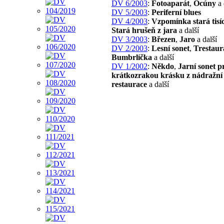
DV 6/2003
:
Fotoaparát
,
Ocúny
a 
DV 5/2003
:
Periferní blues
DV 4/2003
:
Vzpomínka stará tisíc
Stará hrušeň z jara
a další
DV 3/2003
:
Březen
,
Jaro
a další
DV 2/2003
:
Lesní sonet
,
Trestaur
Bumbrlíčka
a další
DV 1/2002
:
Někdo
,
Jarní sonet p
krátkozrakou krásku z nádražní
restaurace
a další