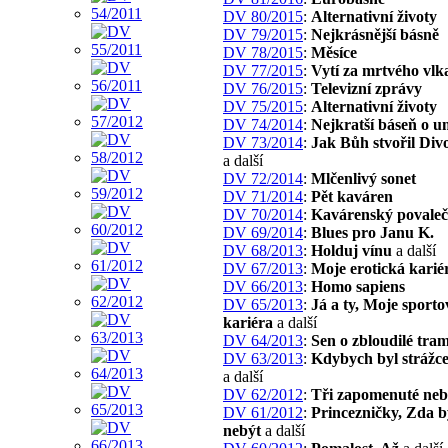
DV 80/2015
:
Alternativní životy
DV 79/2015
:
Nejkrásnější básně
DV 78/2015
:
Měsíce
DV 77/2015
:
Vytí za mrtvého vlk
DV 76/2015
:
Televizní zprávy
DV 75/2015
:
Alternativní životy
DV 74/2014
:
Nejkratší báseň o u
DV 73/2014
:
Jak Bůh stvořil Div
a další
DV 72/2014
:
Mlčenlivý sonet
DV 71/2014
:
Pět kaváren
DV 70/2014
:
Kavárenský povaleč
DV 69/2014
:
Blues pro Janu K.
DV 68/2013
:
Holduj vínu
a další
DV 67/2013
:
Moje erotická karié
DV 66/2013
:
Homo sapiens
DV 65/2013
:
Já a ty, Moje sporto
kariéra
a další
DV 64/2013
:
Sen o zbloudilé tram
DV 63/2013
:
Kdybych byl strážc
a další
DV 62/2012
:
Tři zapomenuté neb
DV 61/2012
:
Princezničky, Zda bý
nebýt
a další