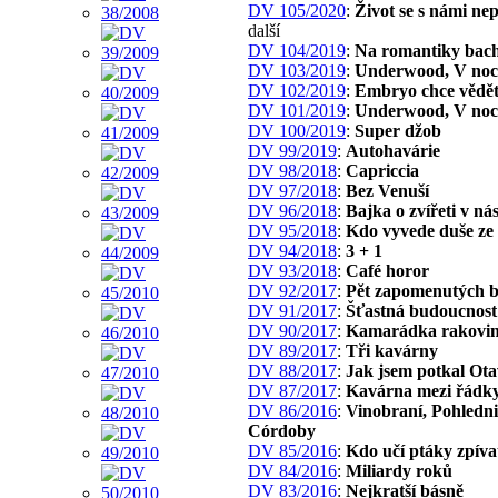
DV 105/2020
:
Život se s námi ne
další
DV 104/2019
:
Na romantiky bac
DV 103/2019
:
Underwood, V noc
DV 102/2019
:
Embryo chce vědě
DV 101/2019
:
Underwood, V noc
DV 100/2019
:
Super džob
DV 99/2019
:
Autohavárie
DV 98/2018
:
Capriccia
DV 97/2018
:
Bez Venuší
DV 96/2018
:
Bajka o zvířeti v ná
DV 95/2018
:
Kdo vyvede duše ze
DV 94/2018
:
3 + 1
DV 93/2018
:
Café horor
DV 92/2017
:
Pět zapomenutých b
DV 91/2017
:
Šťastná budoucnost
DV 90/2017
:
Kamarádka rakovi
DV 89/2017
:
Tři kavárny
DV 88/2017
:
Jak jsem potkal Ot
DV 87/2017
:
Kavárna mezi řádk
DV 86/2016
:
Vinobraní, Pohledni
Córdoby
DV 85/2016
:
Kdo učí ptáky zpíva
DV 84/2016
:
Miliardy roků
DV 83/2016
:
Nejkratší básně