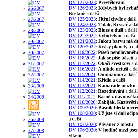
DV 127/2023
:
Převtělování
DV 126/2023
:
Kdybych byl rybář
Bretaně
a další
DV 125/2023
:
Jitřní chvíle
a další
DV 124/2023
:
Tulák, Krysař
a dal
DV 123/2023
:
Blues o duši
a další
DV 122/2022
:
Vyhořelým
a další
DV 121/2022
:
Jakou barvu má d
DV 120/2022
:
Krásy planety
a dal
DV 119/2022
:
Píseň nemilovanéh
DV 118/2022
:
Jak se píše báseň
a 
DV 117/2022
:
Okáči švestkoví
a d
DV 116/2021
:
A nikdo netuší
a dal
DV 115/2021
:
Oumuamua
a další
DV 114/2021
:
Křídla
a další
DV 113/2021
:
Kamaráde mozku
a
DV 112/2021
:
Rozednívání
a další
DV 111/2021
:
Básně z dávnověku
DV 110/2020
:
Zabiják, Kazisvěti
a
DV 109/2020
:
Básník hledá mece
DV 108/2020
:
Už jste si dali očip
a další
DV 107/2020
:
Plivanec z mostu
DV 106/2020
:
V hodině mezi pse
vlkem