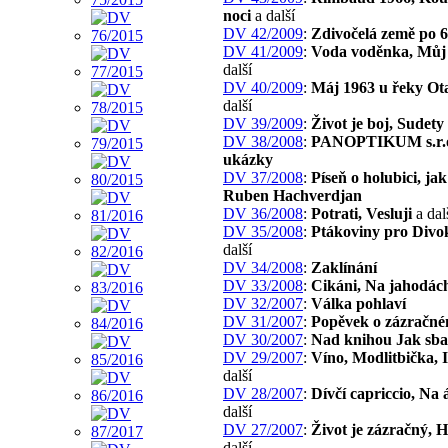
noci
a další
DV 42/2009
:
Zdivočelá země po 6
DV 41/2009
:
Voda voděnka, Můj
další
DV 40/2009
:
Máj 1963 u řeky Ot
další
DV 39/2009
:
Život je boj, Sudety
DV 38/2008
:
PANOPTIKUM s.r.o
ukázky
DV 37/2008
:
Píseň o holubici, jak
Ruben Hachverdjan
DV 36/2008
:
Potrati, Vesluji
a dal
DV 35/2008
:
Ptákoviny pro Divo
další
DV 34/2008
:
Zaklínání
DV 33/2008
:
Cikáni, Na jahodác
DV 32/2007
:
Válka pohlaví
DV 31/2007
:
Popěvek o zázračné
DV 30/2007
:
Nad knihou Jak sbal
DV 29/2007
:
Víno, Modlitbička, 
další
DV 28/2007
:
Dívčí capriccio, Na 
další
DV 27/2007
:
Život je zázračný, 
další