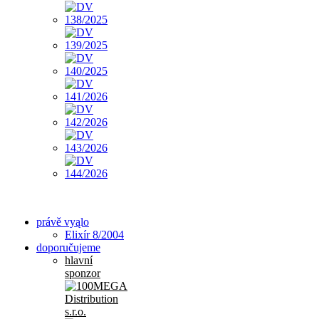
právě vyąlo
Elixír 8/2004
doporučujeme
hlavní
sponzor