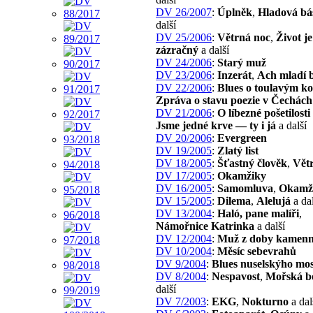
DV 26/2007
:
Úplněk
,
Hladová bá
další
DV 25/2006
:
Větrná noc
,
Život je
zázračný
a další
DV 24/2006
:
Starý muž
DV 23/2006
:
Inzerát
,
Ach mladí b
DV 22/2006
:
Blues o toulavým ko
Zpráva o stavu poezie v Čechách
DV 21/2006
:
O líbezné pošetilosti
Jsme jedné krve — ty i já
a další
DV 20/2006
:
Evergreen
DV 19/2005
:
Zlatý list
DV 18/2005
:
Šťastný člověk
,
Vět
DV 17/2005
:
Okamžiky
DV 16/2005
:
Samomluva
,
Okamž
DV 15/2005
:
Dilema
,
Alelujá
a dal
DV 13/2004
:
Haló, pane malíři
,
Námořnice Katrinka
a další
DV 12/2004
:
Muž z doby kamen
DV 10/2004
:
Měsíc sebevrahů
DV 9/2004
:
Blues nuselskýho mo
DV 8/2004
:
Nespavost
,
Mořská b
další
DV 7/2003
:
EKG
,
Nokturno
a dal