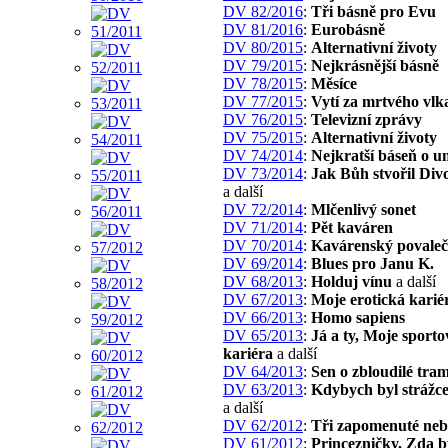
DV 82/2016
:
Tři básně pro Evu
DV 81/2016
:
Eurobásně
DV 80/2015
:
Alternativní životy
DV 79/2015
:
Nejkrásnější básně
DV 78/2015
:
Měsíce
DV 77/2015
:
Vytí za mrtvého vlk
DV 76/2015
:
Televizní zprávy
DV 75/2015
:
Alternativní životy
DV 74/2014
:
Nejkratší báseň o u
DV 73/2014
:
Jak Bůh stvořil Div
a další
DV 72/2014
:
Mlčenlivý sonet
DV 71/2014
:
Pět kaváren
DV 70/2014
:
Kavárenský povaleč
DV 69/2014
:
Blues pro Janu K.
DV 68/2013
:
Holduj vínu
a další
DV 67/2013
:
Moje erotická karié
DV 66/2013
:
Homo sapiens
DV 65/2013
:
Já a ty, Moje sporto
kariéra
a další
DV 64/2013
:
Sen o zbloudilé tram
DV 63/2013
:
Kdybych byl strážc
a další
DV 62/2012
:
Tři zapomenuté neb
DV 61/2012
:
Princezničky, Zda bý