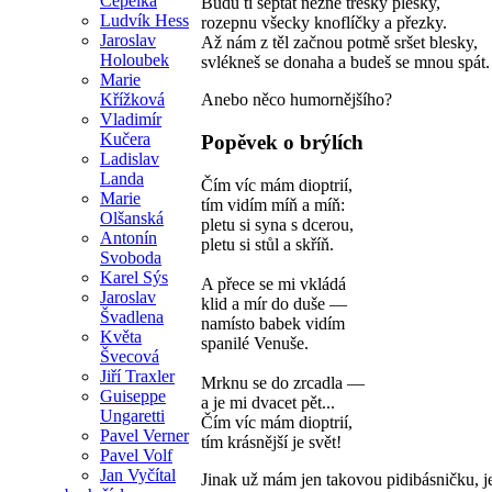
Čepelka
Budu ti šeptat něžné třesky plesky,
Ludvík Hess
rozepnu všecky knoflíčky a přezky.
Jaroslav
Až nám z těl začnou potmě sršet blesky,
Holoubek
svlékneš se donaha a budeš se mnou spát.
Marie
Křížková
Anebo něco humornějšího?
Vladimír
Kučera
Popěvek o brýlích
Ladislav
Landa
Čím víc mám dioptrií,
Marie
tím vidím míň a míň:
Olšanská
pletu si syna s dcerou,
Antonín
pletu si stůl a skříň.
Svoboda
Karel Sýs
A přece se mi vkládá
Jaroslav
klid a mír do duše —
Švadlena
namísto babek vidím
Květa
spanilé Venuše.
Švecová
Jiří Traxler
Mrknu se do zrcadla —
Guiseppe
a je mi dvacet pět...
Ungaretti
Čím víc mám dioptrií,
Pavel Verner
tím krásnější je svět!
Pavel Volf
Jan Vyčítal
Jinak už mám jen takovou pidibásničku, je