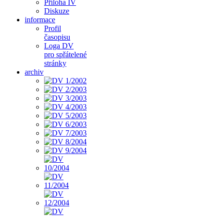
Příloha IV
Diskuze
informace
Profil
časopisu
Loga DV
pro spřátelené
stránky
archiv