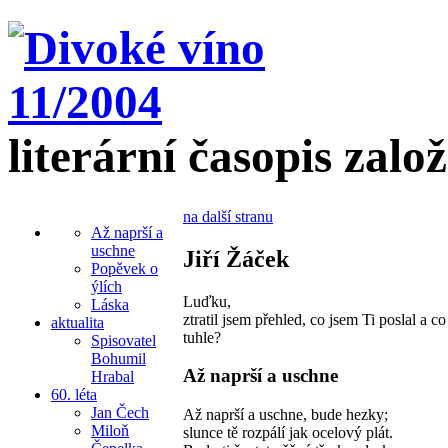
literární časopis zalo
na další stranu
Až naprší a
uschne
Jiří Žáček
Popěvek o
ýlích
Luďku,
Láska
ztratil jsem přehled, co jsem Ti poslal a c
aktualita
tuhle?
Spisovatel
Bohumil
Až naprší a uschne
Hrabal
60. léta
Jan Čech
Až naprší a uschne, bude hezky;
Miloň
slunce tě rozpálí jak ocelový plát.