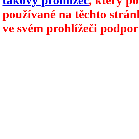
takový prohlížeč
, který p
používané na těchto strán
ve svém prohlížeči podpor