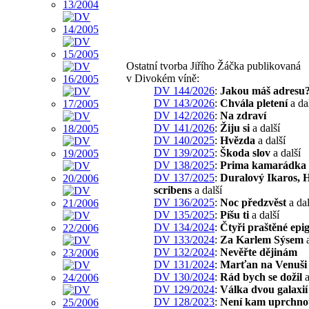
Ostatní tvorba Jiřího Žáčka publikovaná
v Divokém víně:
DV 144/2026
:
Jakou máš adresu
DV 143/2026
:
Chvála pletení
a da
DV 142/2026
:
Na zdraví
DV 141/2026
:
Žiju si
a další
DV 140/2025
:
Hvězda
a další
DV 139/2025
:
Škoda slov
a další
DV 138/2025
:
Prima kamarádka
DV 137/2025
:
Duralový Ikaros,
scribens
a další
DV 136/2025
:
Noc předzvěst
a dal
DV 135/2025
:
Píšu ti
a další
DV 134/2024
:
Čtyři praštěné ep
DV 133/2024
:
Za Karlem Sýsem
a
DV 132/2024
:
Nevěřte dějinám
DV 131/2024
:
Marťan na Venuši
DV 130/2024
:
Rád bych se dožil
a
DV 129/2024
:
Válka dvou galaxií
DV 128/2023
:
Není kam uprchno