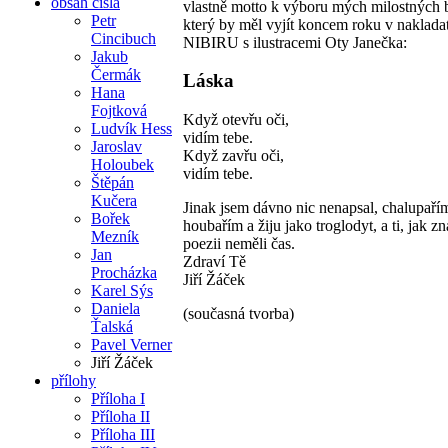
obsah čísla
vlastně motto k výboru mých milostných b
Petr
který by měl vyjít koncem roku v nakladat
Cincibuch
NIBIRU s ilustracemi Oty Janečka:
Jakub
Čermák
Láska
Hana
Fojtková
Když otevřu oči,
Ludvík Hess
vidím tebe.
Jaroslav
Když zavřu oči,
Holoubek
vidím tebe.
Štěpán
Kučera
Jinak jsem dávno nic nenapsal, chalupaří
Bořek
houbařím a žiju jako troglodyt, a ti, jak z
Mezník
poezii neměli čas.
Jan
Zdraví Tě
Procházka
Jiří Žáček
Karel Sýs
Daniela
(současná tvorba)
Ťalská
Pavel Verner
Jiří Žáček
přílohy
Příloha I
Příloha II
Příloha III