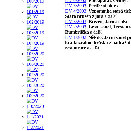
DV 6/2003
:
Fotoaparát
,
Ocúny
a 
DV 5/2003
:
Periferní blues
DV 4/2003
:
Vzpomínka stará tisíc
Stará hrušeň z jara
a další
DV 3/2003
:
Březen
,
Jaro
a další
DV 2/2003
:
Lesní sonet
,
Trestaur
Bumbrlíčka
a další
DV 1/2002
:
Někdo
,
Jarní sonet p
krátkozrakou krásku z nádražní
restaurace
a další