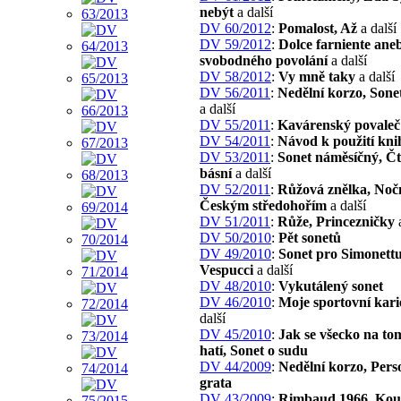
nebýt
a další
DV 60/2012
:
Pomalost, Až
a další
DV 59/2012
:
Dolce farniente ane
svobodného povolání
a další
DV 58/2012
:
Vy mně taky
a další
DV 56/2011
:
Nedělní korzo, Sone
a další
DV 55/2011
:
Kavárenský povaleč
DV 54/2011
:
Návod k použití kni
DV 53/2011
:
Sonet náměsíčný, Č
básní
a další
DV 52/2011
:
Růžová znělka, Nočn
Českým středohořím
a další
DV 51/2011
:
Růže, Princezničky
a
DV 50/2010
:
Pět sonetů
DV 49/2010
:
Sonet pro Simonett
Vespucci
a další
DV 48/2010
:
Vykutálený sonet
DV 46/2010
:
Moje sportovní kari
další
DV 45/2010
:
Jak se všecko na to
hatí, Sonet o sudu
DV 44/2009
:
Nedělní korzo, Per
grata
DV 43/2009
:
Rimbaud 1966, Kouz