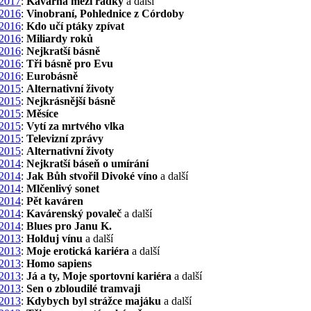
2017
:
Kavárna mezi řádky
a další
2016
:
Vinobraní, Pohlednice z Córdoby
2016
:
Kdo učí ptáky zpívat
2016
:
Miliardy roků
2016
:
Nejkratší básně
2016
:
Tři básně pro Evu
2016
:
Eurobásně
2015
:
Alternativní životy
2015
:
Nejkrásnější básně
2015
:
Měsíce
2015
:
Vytí za mrtvého vlka
2015
:
Televizní zprávy
2015
:
Alternativní životy
2014
:
Nejkratší báseň o umírání
2014
:
Jak Bůh stvořil Divoké víno
a další
2014
:
Mlčenlivý sonet
2014
:
Pět kaváren
2014
:
Kavárenský povaleč
a další
2014
:
Blues pro Janu K.
2013
:
Holduj vínu
a další
2013
:
Moje erotická kariéra
a další
2013
:
Homo sapiens
2013
:
Já a ty, Moje sportovní kariéra
a další
2013
:
Sen o zbloudilé tramvaji
2013
:
Kdybych byl strážce majáku
a další