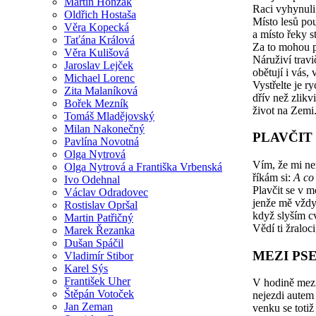
Martin Honzák
Raci vyhynuli 
Oldřich Hostaša
Místo lesů po
Věra Kopecká
a místo řeky s
Taťána Králová
Za to mohou p
Věra Kulišová
Náruživí travič
Jaroslav Lejček
obětují i vás, 
Michael Lorenc
Vystřelte je r
Zita Malaníková
dřív než zlikvi
Bořek Mezník
život na Zemi
Tomáš Mladějovský
Milan Nakonečný
PLAVČIT
Pavlína Novotná
Olga Nytrová
Vím, že mi ne
Olga Nytrová a Františka Vrbenská
říkám si:
A co 
Ivo Odehnal
Plavčit se v m
Václav Odradovec
jenže mě vždyc
Rostislav Opršal
když slyším cva
Martin Patřičný
Vědí ti žraloci
Marek Řezanka
Dušan Spáčil
MEZI PS
Vladimír Stibor
Karel Sýs
František Uher
V hodině mez
Štěpán Votoček
nejezdi autem
Jan Zeman
venku se totiž