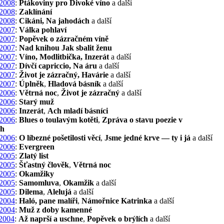
2008
:
Ptákoviny pro Divoké víno
a další
2008
:
Zaklínání
2008
:
Cikáni, Na jahodách
a další
2007
:
Válka pohlaví
2007
:
Popěvek o zázračném víně
2007
:
Nad knihou Jak sbalit ženu
2007
:
Víno, Modlitbička, Inzerát
a další
2007
:
Dívčí capriccio, Na áru
a další
2007
:
Život je zázračný, Havárie
a další
2007
:
Úplněk
,
Hladová básník
a další
2006
:
Větrná noc
,
Život je zázračný
a další
2006
:
Starý muž
2006
:
Inzerát
,
Ach mladí básníci
2006
:
Blues o toulavým kotěti
,
Zpráva o stavu poezie v
ch
2006
:
O líbezné pošetilosti věcí
,
Jsme jedné krve — ty i já
a další
2006
:
Evergreen
2005
:
Zlatý list
2005
:
Šťastný člověk
,
Větrná noc
2005
:
Okamžiky
2005
:
Samomluva
,
Okamžik
a další
2005
:
Dilema
,
Alelujá
a další
2004
:
Haló, pane malíři
,
Námořnice Katrinka
a další
2004
:
Muž z doby kamenné
2004
:
Až naprší a uschne
,
Popěvek o brýlích
a další