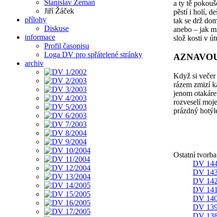
Stanislav Zeman
a ty tě pokouš
Jiří Žáček
pěstí i holí, de
přílohy
tak se drž do
Diskuse
anebo – jak m
informace
slož kosti v 
Profil časopisu
Loga DV pro spřátelené stránky
AZNAVO
archiv
Když si večer
rázem zmizí k
jenom otakáre
rozveselí moje
prázdný hotýl
Ostatní tvorb
DV 144
DV 143
DV 142
DV 141
DV 140
DV 139
DV 138