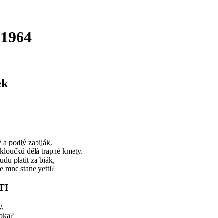
 1964
ek
 a podlý zabiják,
 kloučků dělá trapné kmety.
du platit za biák,
e mne stane yetti?
TI
y,
 oka?