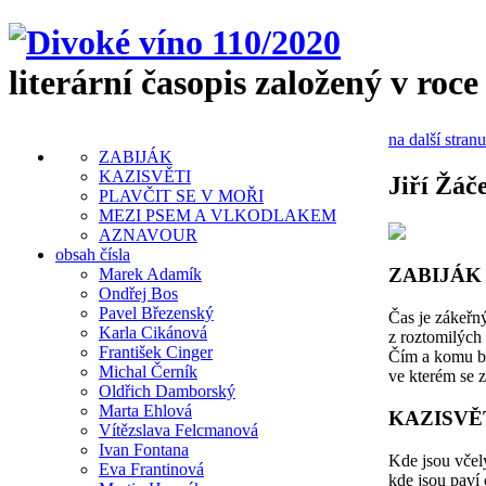
literární časopis založený v roce
na další stranu
ZABIJÁK
KAZISVĚTI
Jiří Žáč
PLAVČIT SE V MOŘI
MEZI PSEM A VLKODLAKEM
AZNAVOUR
obsah čísla
ZABIJÁK
Marek Adamík
Ondřej Bos
Pavel Březenský
Čas je zákeřný
Karla Cikánová
z roztomilých
František Cinger
Čím a komu bu
Michal Černík
ve kterém se z
Oldřich Damborský
Marta Ehlová
KAZISVĚ
Vítězslava Felcmanová
Ivan Fontana
Kde jsou včel
Eva Frantinová
kde jsou paví