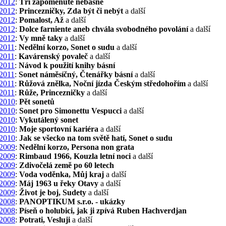
2012
:
Tři zapomenuté nebásně
2012
:
Princezničky, Zda být či nebýt
a další
2012
:
Pomalost, Až
a další
2012
:
Dolce farniente aneb chvála svobodného povolání
a další
2012
:
Vy mně taky
a další
2011
:
Nedělní korzo, Sonet o sudu
a další
2011
:
Kavárenský povaleč
a další
2011
:
Návod k použití knihy básní
2011
:
Sonet náměsíčný, Čtenářky básní
a další
2011
:
Růžová znělka, Noční jízda Českým středohořím
a další
2011
:
Růže, Princezničky
a další
2010
:
Pět sonetů
2010
:
Sonet pro Simonettu Vespucci
a další
2010
:
Vykutálený sonet
2010
:
Moje sportovní kariéra
a další
2010
:
Jak se všecko na tom světě hatí, Sonet o sudu
2009
:
Nedělní korzo, Persona non grata
2009
:
Rimbaud 1966, Kouzla letní noci
a další
2009
:
Zdivočelá země po 60 letech
2009
:
Voda voděnka, Můj kraj
a další
2009
:
Máj 1963 u řeky Otavy
a další
2009
:
Život je boj, Sudety
a další
2008
:
PANOPTIKUM s.r.o. - ukázky
2008
:
Píseň o holubici, jak ji zpívá Ruben Hachverdjan
2008
:
Potrati, Vesluji
a další