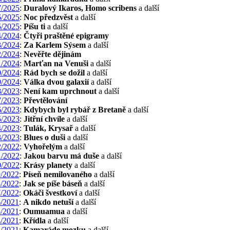
/2025
:
Duralový Ikaros, Homo scribens
a další
/2025
:
Noc předzvěst
a další
/2025
:
Píšu ti
a další
/2024
:
Čtyři praštěné epigramy
/2024
:
Za Karlem Sýsem
a další
/2024
:
Nevěřte dějinám
/2024
:
Marťan na Venuši
a další
/2024
:
Rád bych se dožil
a další
/2024
:
Válka dvou galaxií
a další
/2023
:
Není kam uprchnout
a další
/2023
:
Převtělování
/2023
:
Kdybych byl rybář z Bretaně
a další
/2023
:
Jitřní chvíle
a další
/2023
:
Tulák, Krysař
a další
/2023
:
Blues o duši
a další
/2022
:
Vyhořelým
a další
/2022
:
Jakou barvu má duše
a další
/2022
:
Krásy planety
a další
/2022
:
Píseň nemilovaného
a další
/2022
:
Jak se píše báseň
a další
/2022
:
Okáči švestkoví
a další
/2021
:
A nikdo netuší
a další
/2021
:
Oumuamua
a další
/2021
:
Křídla
a další
/2021
:
Kamaráde mozku
a další