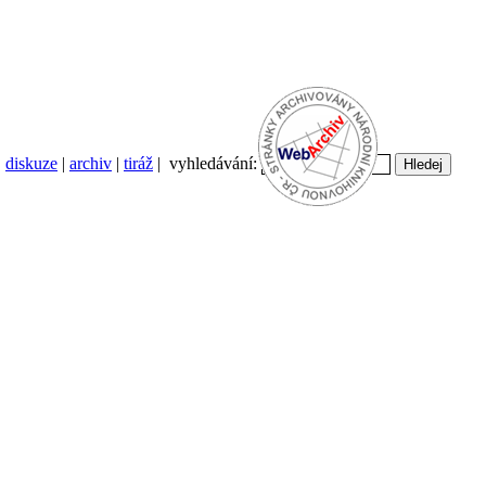
diskuze
|
archiv
|
tiráž
| vyhledávání: