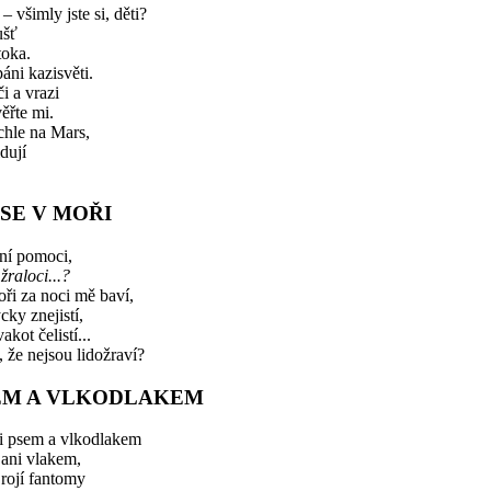
– všimly jste si, děti?
ušť
toka.
áni kazisvěti.
i a vrazi
věřte mi.
ychle na Mars,
dují
.
 SE V MOŘI
ní pomoci,
žraloci...?
oři za noci mě baví,
ky znejistí,
kot čelistí...
, že nejsou lidožraví?
EM A VLKODLAKEM
i psem a vlkodlakem
 ani vlakem,
 rojí fantomy