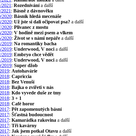
/2021
:
Rozednívání
a další
/2021
:
Básně z dávnověku
/2020
:
Básník hledá mecenáše
/2020
:
Už jste si dali očipovat psa?
a další
/2020
:
Plivanec z mostu
/2020
:
V hodině mezi psem a vlkem
/2020
:
Život se s námi nepáře
a další
/2019
:
Na romantiky bacha
/2019
:
Underwood, V noci
a další
/2019
:
Embryo chce vědět
/2019
:
Underwood, V noci
a další
/2019
:
Super džob
2019
:
Autohavárie
2018
:
Capriccia
2018
:
Bez Venuší
2018
:
Bajka o zvířeti v nás
2018
:
Kdo vyvede duše ze tmy
2018
:
3 + 1
2018
:
Café horor
2017
:
Pět zapomenutých básní
2017
:
Šťastná budoucnost
2017
:
Kamarádka rakovina
a další
2017
:
Tři kavárny
2017
:
Jak jsem potkal Otavu
a další