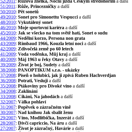
52/2011
:
Růžová znělka, Noční jízda Českým středohořím
a další
51/2011
:
Růže, Princezničky
a další
50/2010
:
Pět sonetů
49/2010
:
Sonet pro Simonettu Vespucci
a další
48/2010
:
Vykutálený sonet
46/2010
:
Moje sportovní kariéra
a další
45/2010
:
Jak se všecko na tom světě hatí, Sonet o sudu
44/2009
:
Nedělní korzo, Persona non grata
43/2009
:
Rimbaud 1966, Kouzla letní noci
a další
42/2009
:
Zdivočelá země po 60 letech
41/2009
:
Voda voděnka, Můj kraj
a další
40/2009
:
Máj 1963 u řeky Otavy
a další
39/2009
:
Život je boj, Sudety
a další
38/2008
:
PANOPTIKUM s.r.o. - ukázky
37/2008
:
Píseň o holubici, jak ji zpívá Ruben Hachverdjan
36/2008
:
Potrati, Vesluji
a další
35/2008
:
Ptákoviny pro Divoké víno
a další
34/2008
:
Zaklínání
33/2008
:
Cikáni, Na jahodách
a další
32/2007
:
Válka pohlaví
31/2007
:
Popěvek o zázračném víně
30/2007
:
Nad knihou Jak sbalit ženu
29/2007
:
Víno, Modlitbička, Inzerát
a další
28/2007
:
Dívčí capriccio, Na áru
a další
27/2007
:
Život je zázračný, Havárie
a další