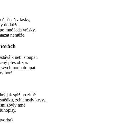
tmě báseň z lásky,
hty do kůže.
po mně leda vrásky,
smazat nemůže.
horách
tává k nebi stoupat,
zený přes obzor.
 svých nor a doupat
hy hor!
ný jak spíž po zimě.
snědku, zchlamstly krysy.
ásní zbyly mně
luhopisy.
tvorba)