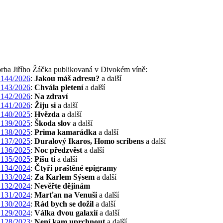
orba Jiřího Žáčka publikovaná v Divokém víně:
144/2026
:
Jakou máš adresu?
a další
143/2026
:
Chvála pletení
a další
142/2026
:
Na zdraví
141/2026
:
Žiju si
a další
140/2025
:
Hvězda
a další
139/2025
:
Škoda slov
a další
138/2025
:
Prima kamarádka
a další
137/2025
:
Duralový Ikaros, Homo scribens
a další
136/2025
:
Noc předzvěst
a další
135/2025
:
Píšu ti
a další
134/2024
:
Čtyři praštěné epigramy
133/2024
:
Za Karlem Sýsem
a další
132/2024
:
Nevěřte dějinám
131/2024
:
Marťan na Venuši
a další
130/2024
:
Rád bych se dožil
a další
129/2024
:
Válka dvou galaxií
a další
128/2023
:
Není kam uprchnout
a další