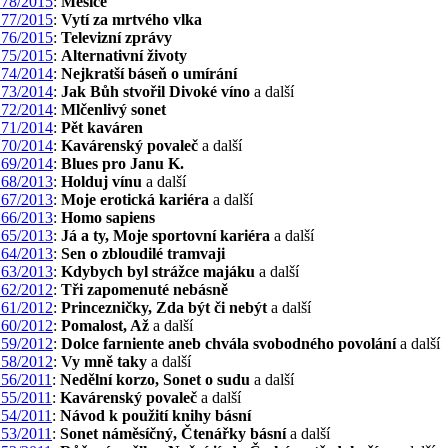
78/2015
:
Měsíce
77/2015
:
Vytí za mrtvého vlka
76/2015
:
Televizní zprávy
75/2015
:
Alternativní životy
74/2014
:
Nejkratší báseň o umírání
73/2014
:
Jak Bůh stvořil Divoké víno
a další
72/2014
:
Mlčenlivý sonet
71/2014
:
Pět kaváren
70/2014
:
Kavárenský povaleč
a další
69/2014
:
Blues pro Janu K.
68/2013
:
Holduj vínu
a další
67/2013
:
Moje erotická kariéra
a další
66/2013
:
Homo sapiens
65/2013
:
Já a ty, Moje sportovní kariéra
a další
64/2013
:
Sen o zbloudilé tramvaji
63/2013
:
Kdybych byl strážce majáku
a další
62/2012
:
Tři zapomenuté nebásně
61/2012
:
Princezničky, Zda být či nebýt
a další
60/2012
:
Pomalost, Až
a další
59/2012
:
Dolce farniente aneb chvála svobodného povolání
a další
58/2012
:
Vy mně taky
a další
56/2011
:
Nedělní korzo, Sonet o sudu
a další
55/2011
:
Kavárenský povaleč
a další
54/2011
:
Návod k použití knihy básní
53/2011
:
Sonet náměsíčný, Čtenářky básní
a další