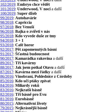
102/2019
:
Embryo chce vědět
101/2019
:
Underwood, V noci
a další
100/2019
:
Super džob
99/2019
:
Autohavárie
98/2018
:
Capriccia
97/2018
:
Bez Venuší
96/2018
:
Bajka o zvířeti v nás
95/2018
:
Kdo vyvede duše ze tmy
94/2018
:
3 + 1
93/2018
:
Café horor
92/2017
:
Pět zapomenutých básní
91/2017
:
Šťastná budoucnost
90/2017
:
Kamarádka rakovina
a další
89/2017
:
Tři kavárny
88/2017
:
Jak jsem potkal Otavu
a další
87/2017
:
Kavárna mezi řádky
a další
86/2016
:
Vinobraní, Pohlednice z Córdoby
85/2016
:
Kdo učí ptáky zpívat
84/2016
:
Miliardy roků
83/2016
:
Nejkratší básně
82/2016
:
Tři básně pro Evu
81/2016
:
Eurobásně
80/2015
:
Alternativní životy
79/2015
:
Nejkrásnější básně