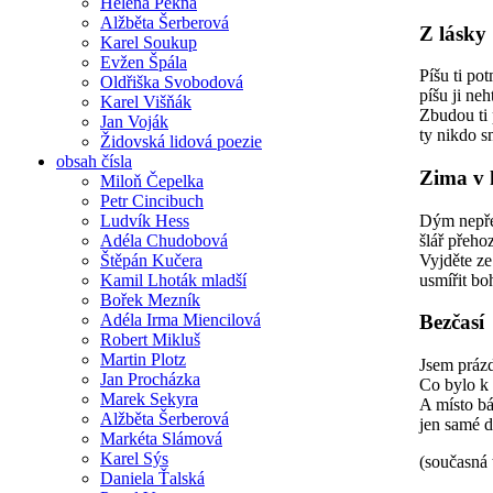
Helena Pěkná
Alžběta Šerberová
Z lásky
Karel Soukup
Evžen Špála
Píšu ti po
Oldřiška Svobodová
píšu ji ne
Karel Višňák
Zbudou ti 
Jan Voják
ty nikdo 
Židovská lidová poezie
obsah čísla
Zima v 
Miloň Čepelka
Petr Cincibuch
Dým nepřes
Ludvík Hess
šlář přeho
Adéla Chudobová
Vyjděte ze
Štěpán Kučera
usmířit bo
Kamil Lhoták mladší
Bořek Mezník
Adéla Irma Miencilová
Bezčasí
Robert Mikluš
Martin Plotz
Jsem prázd
Jan Procházka
Co bylo k 
Marek Sekyra
A místo b
Alžběta Šerberová
jen samé d
Markéta Slámová
Karel Sýs
(současná 
Daniela Ťalská