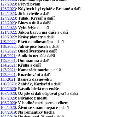
127/2023
:
Převtělování
126/2023
:
Kdybych byl rybář z Bretaně
a další
125/2023
:
Jitřní chvíle
a další
124/2023
:
Tulák, Krysař
a další
123/2023
:
Blues o duši
a další
122/2022
:
Vyhořelým
a další
121/2022
:
Jakou barvu má duše
a další
120/2022
:
Krásy planety
a další
119/2022
:
Píseň nemilovaného
a další
118/2022
:
Jak se píše báseň
a další
117/2022
:
Okáči švestkoví
a další
116/2021
:
A nikdo netuší
a další
115/2021
:
Oumuamua
a další
114/2021
:
Křídla
a další
113/2021
:
Kamaráde mozku
a další
112/2021
:
Rozednívání
a další
111/2021
:
Básně z dávnověku
110/2020
:
Zabiják, Kazisvěti
a další
109/2020
:
Básník hledá mecenáše
108/2020
:
Už jste si dali očipovat psa?
a další
107/2020
:
Plivanec z mostu
106/2020
:
V hodině mezi psem a vlkem
105/2020
:
Život se s námi nepáře
a další
104/2019
:
Na romantiky bacha
103/2019
:
Underwood, V noci
a další