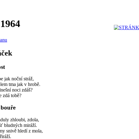
 1964
ranu
áček
st
e jak noční stráž,
lem tma jak v hrobě.
nešní noci zdáš?
e zdá tobě?
 bouře
duly zhloubi, zdola,
ť bludných miráží.
my snivě hledí z mola,
iráží.