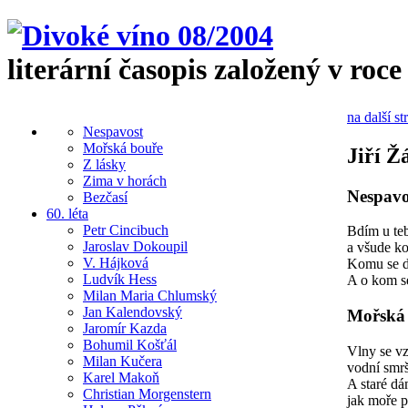
literární časopis založený v roce
na další st
Nespavost
Mořská bouře
Jiří Ž
Z lásky
Zima v horách
Nespavo
Bezčasí
60. léta
Petr Cincibuch
Bdím u teb
Jaroslav Dokoupil
a všude ko
V. Hájková
Komu se d
Ludvík Hess
A o kom s
Milan Maria Chlumský
Jan Kalendovský
Mořská
Jaromír Kazda
Bohumil Košťál
Vlny se vz
Milan Kučera
vodní smrš
Karel Makoň
A staré dá
Christian Morgenstern
jak moře př