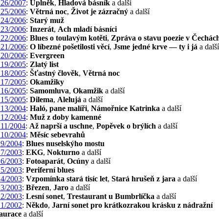
26/2007
:
Úplněk
,
Hladová básník
a další
25/2006
:
Větrná noc
,
Život je zázračný
a další
24/2006
:
Starý muž
23/2006
:
Inzerát
,
Ach mladí básníci
22/2006
:
Blues o toulavým kotěti
,
Zpráva o stavu poezie v Čechác
21/2006
:
O líbezné pošetilosti věcí
,
Jsme jedné krve — ty i já
a další
20/2006
:
Evergreen
19/2005
:
Zlatý list
18/2005
:
Šťastný člověk
,
Větrná noc
17/2005
:
Okamžiky
16/2005
:
Samomluva
,
Okamžik
a další
15/2005
:
Dilema
,
Alelujá
a další
13/2004
:
Haló, pane malíři
,
Námořnice Katrinka
a další
12/2004
:
Muž z doby kamenné
11/2004
:
Až naprší a uschne
,
Popěvek o brýlích
a další
10/2004
:
Měsíc sebevrahů
9/2004
:
Blues nuselskýho mostu
7/2003
:
EKG
,
Nokturno
a další
6/2003
:
Fotoaparát
,
Ocúny
a další
5/2003
:
Periferní blues
4/2003
:
Vzpomínka stará tisíc let
,
Stará hrušeň z jara
a další
3/2003
:
Březen
,
Jaro
a další
2/2003
:
Lesní sonet
,
Trestaurant u Bumbrlíčka
a další
1/2002
:
Někdo
,
Jarní sonet pro krátkozrakou krásku z nádražní
taurace
a další