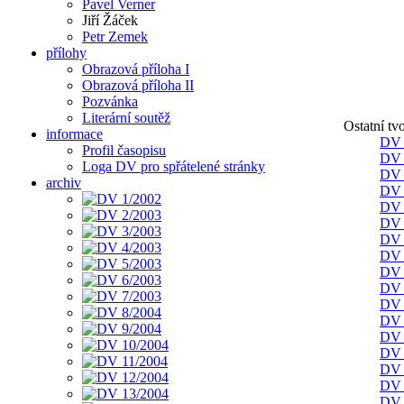
Pavel Verner
Jiří Žáček
Petr Zemek
přílohy
Obrazová příloha I
Obrazová příloha II
Pozvánka
Literární soutěž
Ostatní tv
informace
DV 
Profil časopisu
DV 
Loga DV pro spřátelené stránky
DV 
archiv
DV 
DV 
DV 
DV 
DV 
DV 
DV 
DV 
DV 
DV 
DV 
DV 
DV 
DV 