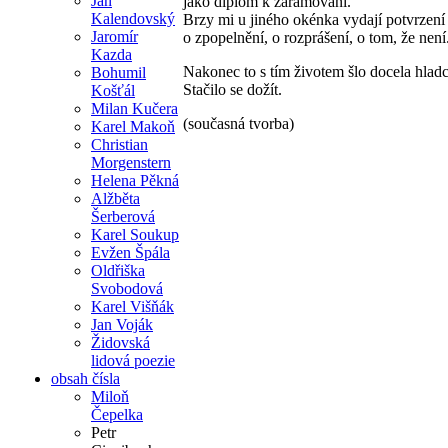
Jan
jako diplom k zarámování.
Kalendovský
Brzy mi u jiného okénka vydají potvrzení
Jaromír
o zpopelnění, o rozprášení, o tom, že není.
Kazda
Nakonec to s tím životem šlo docela hladc
Bohumil
Stačilo se dožít.
Košťál
Milan Kučera
(současná tvorba)
Karel Makoň
Christian
Morgenstern
Helena Pěkná
Alžběta
Šerberová
Karel Soukup
Evžen Špála
Oldřiška
Svobodová
Karel Višňák
Jan Voják
Židovská
lidová poezie
obsah čísla
Miloň
Čepelka
Petr