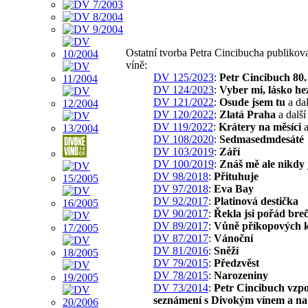
Ostatní tvorba Petra Cincibucha publiko
víně:
DV 125/2023
:
Petr Cincibuch 80.
DV 124/2023
:
Vyber mi, lásko h
DV 121/2022
:
Osude jsem tu
a dal
DV 120/2022
:
Zlatá Praha
a další
DV 119/2022
:
Krátery na měsíci
a
DV 108/2020
:
Sedmasedmdesáté
DV 103/2019
:
Září
DV 100/2019
:
Znáš mě ale nikdy 
DV 98/2018
:
Přituhuje
DV 97/2018
:
Eva Bay
DV 92/2017
:
Platinová destička
DV 90/2017
:
Řekla jsi pořád bre
DV 89/2017
:
Vůně příkopových 
DV 87/2017
:
Vánoční
DV 81/2016
:
Sněží
DV 79/2015
:
Předzvěst
DV 78/2015
:
Narozeniny
DV 73/2014
:
Petr Cincibuch vzp
seznámení s Divokým vínem a n