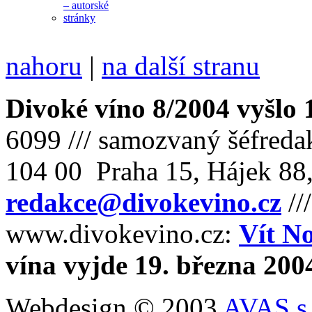
nahoru
|
na další stranu
Divoké víno 8/2004 vyšlo 
6099 /// samozvaný šéfreda
104 00 Praha 15, Hájek 88,
redakce@divokevino.cz
//
www.divokevino.cz:
Vít N
vína vyjde 19. března 200
Webdesign © 2003
AVAS s.