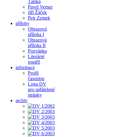
Ťalská
Pavel Verner
Jiří Žáček
Petr Zemek
přílohy
Obrazová
příloha I
Obrazová
příloha II
Pozvánka
Literární
soutěž
informace
Profil
časopisu
Loga DV
pro spřátelené
stránky
archiv