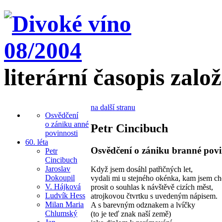
literární časopis zalo
na další stranu
Osvědčení
o zániku anné
Petr Cincibuch
povinnosti
60. léta
Osvědčení o zániku branné povi
Petr
Cincibuch
Jaroslav
Když jsem dosáhl patřičných let,
Dokoupil
vydali mi u stejného okénka, kam jsem ch
V. Hájková
prosit o souhlas k návštěvě cizích měst,
Ludvík Hess
atrojkovou čtvrtku s uvedeným nápisem.
Milan Maria
A s barevným odznakem a lvíčky
Chlumský
(to je teď znak naší země)