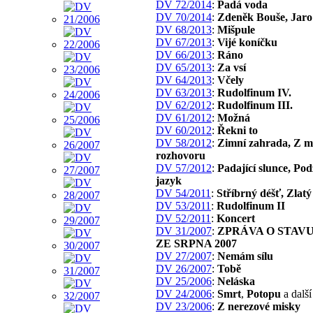
DV 72/2014
:
Padá voda
DV 70/2014
:
Zdeněk Bouše, Jar
DV 68/2013
:
Mišpule
DV 67/2013
:
Vijé koníčku
DV 66/2013
:
Ráno
DV 65/2013
:
Za vsí
DV 64/2013
:
Včely
DV 63/2013
:
Rudolfinum IV.
DV 62/2012
:
Rudolfinum III.
DV 61/2012
:
Možná
DV 60/2012
:
Řekni to
DV 58/2012
:
Zimní zahrada, Z m
rozhovoru
DV 57/2012
:
Padající slunce, Po
jazyk
DV 54/2011
:
Stříbrný déšť, Zlatý
DV 53/2011
:
Rudolfinum II
DV 52/2011
:
Koncert
DV 31/2007
:
ZPRÁVA O STAV
ZE SRPNA 2007
DV 27/2007
:
Nemám sílu
DV 26/2007
:
Tobě
DV 25/2006
:
Neláska
DV 24/2006
:
Smrt
,
Potopu
a další
DV 23/2006
:
Z nerezové misky