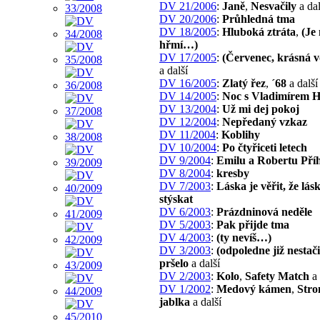
DV 21/2006
:
Janě
,
Nesvačily
a dal
DV 20/2006
:
Průhledná tma
DV 18/2005
:
Hluboká ztráta
,
(Je
hřmí…)
DV 17/2005
:
(Červenec, krásná 
a další
DV 16/2005
:
Zlatý řez
,
´68
a další
DV 14/2005
:
Noc s Vladimírem 
DV 13/2004
:
Už mi dej pokoj
DV 12/2004
:
Nepředaný vzkaz
DV 11/2004
:
Koblihy
DV 10/2004
:
Po čtyřiceti letech
DV 9/2004
:
Emilu a Robertu Pří
DV 8/2004
:
kresby
DV 7/2003
:
Láska je věřit, že lásk
stýskat
DV 6/2003
:
Prázdninová neděle
DV 5/2003
:
Pak přijde tma
DV 4/2003
:
(ty nevíš…)
DV 3/2003
:
(odpoledne již nestač
pršelo
a další
DV 2/2003
:
Kolo
,
Safety Match
a 
DV 1/2002
:
Medový kámen
,
Stro
jablka
a další