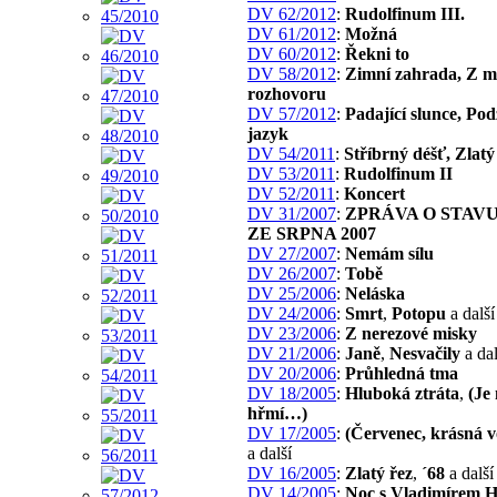
DV 62/2012
:
Rudolfinum III.
DV 61/2012
:
Možná
DV 60/2012
:
Řekni to
DV 58/2012
:
Zimní zahrada, Z m
rozhovoru
DV 57/2012
:
Padající slunce, Po
jazyk
DV 54/2011
:
Stříbrný déšť, Zlatý
DV 53/2011
:
Rudolfinum II
DV 52/2011
:
Koncert
DV 31/2007
:
ZPRÁVA O STAV
ZE SRPNA 2007
DV 27/2007
:
Nemám sílu
DV 26/2007
:
Tobě
DV 25/2006
:
Neláska
DV 24/2006
:
Smrt
,
Potopu
a další
DV 23/2006
:
Z nerezové misky
DV 21/2006
:
Janě
,
Nesvačily
a dal
DV 20/2006
:
Průhledná tma
DV 18/2005
:
Hluboká ztráta
,
(Je
hřmí…)
DV 17/2005
:
(Červenec, krásná 
a další
DV 16/2005
:
Zlatý řez
,
´68
a další
DV 14/2005
:
Noc s Vladimírem 