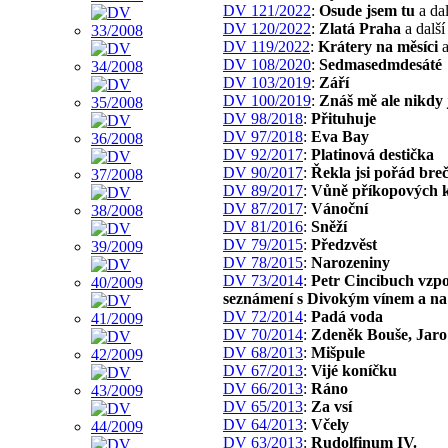
DV 121/2022
:
Osude jsem tu
a dal
DV 120/2022
:
Zlatá Praha
a další
DV 119/2022
:
Krátery na měsíci
a
DV 108/2020
:
Sedmasedmdesáté
DV 103/2019
:
Září
DV 100/2019
:
Znáš mě ale nikdy 
DV 98/2018
:
Přituhuje
DV 97/2018
:
Eva Bay
DV 92/2017
:
Platinová destička
DV 90/2017
:
Řekla jsi pořád bre
DV 89/2017
:
Vůně příkopových 
DV 87/2017
:
Vánoční
DV 81/2016
:
Sněží
DV 79/2015
:
Předzvěst
DV 78/2015
:
Narozeniny
DV 73/2014
:
Petr Cincibuch vzp
seznámení s Divokým vínem a n
DV 72/2014
:
Padá voda
DV 70/2014
:
Zdeněk Bouše, Jar
DV 68/2013
:
Mišpule
DV 67/2013
:
Vijé koníčku
DV 66/2013
:
Ráno
DV 65/2013
:
Za vsí
DV 64/2013
:
Včely
DV 63/2013
:
Rudolfinum IV.