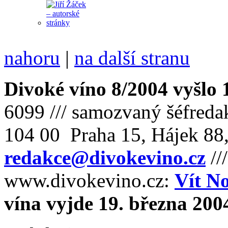
nahoru
|
na další stranu
Divoké víno 8/2004 vyšlo 
6099 /// samozvaný šéfreda
104 00 Praha 15, Hájek 88,
redakce@divokevino.cz
//
www.divokevino.cz:
Vít N
vína vyjde 19. března 200