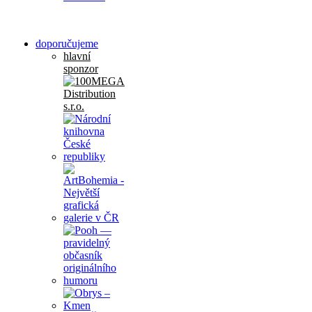
doporučujeme
hlavní
sponzor