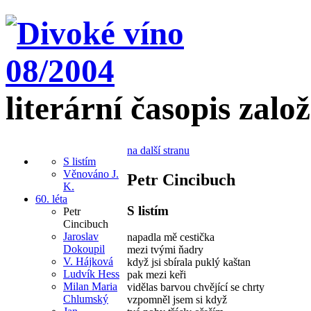
literární časopis zalo
na další stranu
S listím
Věnováno J.
Petr Cincibuch
K.
60. léta
S listím
Petr
Cincibuch
Jaroslav
napadla mě cestička
Dokoupil
mezi tvými ňadry
V. Hájková
když jsi sbírala puklý kaštan
Ludvík Hess
pak mezi keři
Milan Maria
vidělas barvou chvějící se chrty
Chlumský
vzpomněl jsem si když