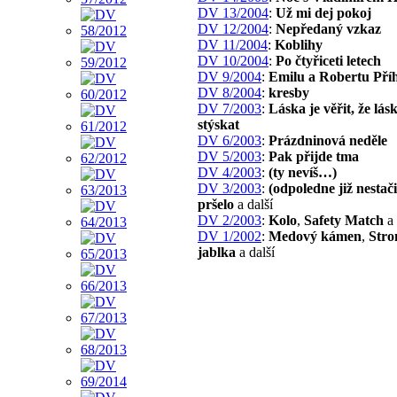
DV 13/2004
:
Už mi dej pokoj
DV 12/2004
:
Nepředaný vzkaz
DV 11/2004
:
Koblihy
DV 10/2004
:
Po čtyřiceti letech
DV 9/2004
:
Emilu a Robertu Pří
DV 8/2004
:
kresby
DV 7/2003
:
Láska je věřit, že lásk
stýskat
DV 6/2003
:
Prázdninová neděle
DV 5/2003
:
Pak přijde tma
DV 4/2003
:
(ty nevíš…)
DV 3/2003
:
(odpoledne již nestač
pršelo
a další
DV 2/2003
:
Kolo
,
Safety Match
a 
DV 1/2002
:
Medový kámen
,
Stro
jablka
a další