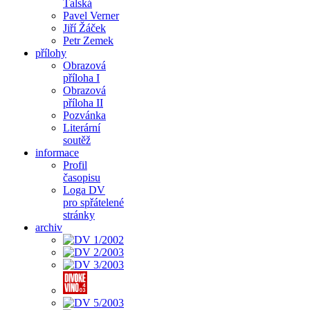
Ťalská
Pavel Verner
Jiří Žáček
Petr Zemek
přílohy
Obrazová
příloha I
Obrazová
příloha II
Pozvánka
Literární
soutěž
informace
Profil
časopisu
Loga DV
pro spřátelené
stránky
archiv