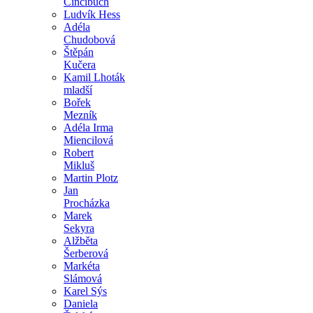
Cincibuch
Ludvík Hess
Adéla
Chudobová
Štěpán
Kučera
Kamil Lhoták
mladší
Bořek
Mezník
Adéla Irma
Miencilová
Robert
Mikluš
Martin Plotz
Jan
Procházka
Marek
Sekyra
Alžběta
Šerberová
Markéta
Slámová
Karel Sýs
Daniela