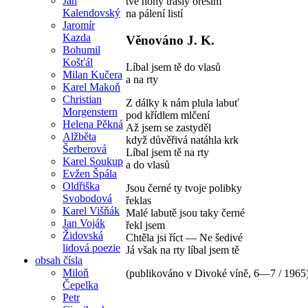
Jan
tvé nohy třásly ořeším
Kalendovský
na pálení listí
Jaromír
Kazda
Věnováno J. K.
Bohumil
Košťál
Líbal jsem tě do vlasů
Milan Kučera
a na rty
Karel Makoň
Christian
Z dálky k nám plula labuť
Morgenstern
pod křídlem mlčení
Helena Pěkná
Až jsem se zastyděl
Alžběta
když důvěřivá natáhla krk
Šerberová
Líbal jsem tě na rty
Karel Soukup
a do vlasů
Evžen Špála
Oldřiška
Jsou černé ty tvoje polibky
Svobodová
řeklas
Karel Višňák
Malé labutě jsou taky černé
Jan Voják
řekl jsem
Židovská
Chtěla jsi říct — Ne šedivé
lidová poezie
Já však na rty líbal jsem tě
obsah čísla
Miloň
(publikováno v Divoké víně, 6—7 / 1965
Čepelka
Petr