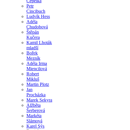
Čepelka
Petr
Cincibuch
Ludvík Hess
Adéla
Chudobová
Štěpán
Kučera
Kamil Lhoták
mladší
Bořek
Mezník
Adéla Irma
Miencilová
Robert
Mikluš
Martin Plotz
Jan
Procházka
Marek Sekyra
Alžběta
Šerberová
Markéta
Slámová
Karel Sýs