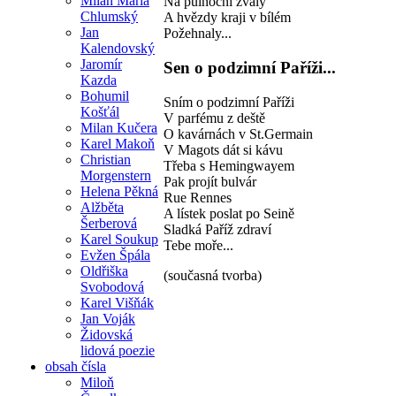
Milan Maria
Na půlnoční zvaly
Chlumský
A hvězdy kraji v bílém
Jan
Požehnaly...
Kalendovský
Jaromír
Sen o podzimní Paříži...
Kazda
Bohumil
Sním o podzimní Paříži
Košťál
V parfému z deště
Milan Kučera
O kavárnách v St.Germain
Karel Makoň
V Magots dát si kávu
Christian
Třeba s Hemingwayem
Morgenstern
Pak projít bulvár
Helena Pěkná
Rue Rennes
Alžběta
A lístek poslat po Seině
Šerberová
Sladká Paříž zdraví
Karel Soukup
Tebe moře...
Evžen Špála
Oldřiška
(současná tvorba)
Svobodová
Karel Višňák
Jan Voják
Židovská
lidová poezie
obsah čísla
Miloň