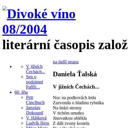
literární časopis zalo
na další stranu
V jižních
Čechách...
Daniela Ťalská
Sen o
podzimní
V jižních Čechách...
Paříži...
60. léta
Petr
Noc na podkovách ledu
Cincibuch
Zazvonila o hladinu rybníka
Jaroslav
Na hrázi stromy
Dokoupil
V tichém smutku
V. Hájková
Jinovatkou oblékla
Ludvík Hess
Z dáli zvony kostela