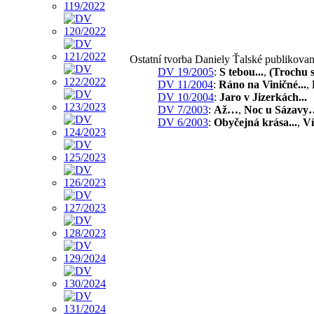
Ostatní tvorba Daniely Ťalské publikova
DV 19/2005
:
S tebou...
,
(Trochu 
DV 11/2004
:
Ráno na Viničné...
,
DV 10/2004
:
Jaro v Jizerkách...
DV 7/2003
:
Až…
,
Noc u Sázavy
DV 6/2003
:
Obyčejná krása...
,
Ví