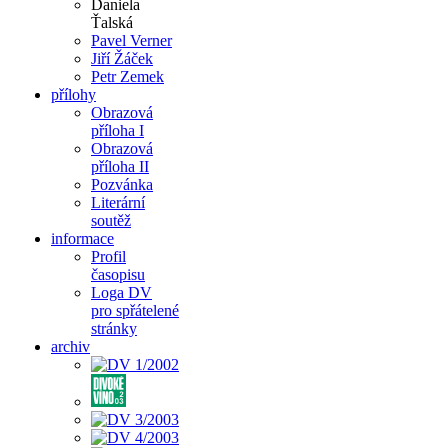
Daniela
Ťalská
Pavel Verner
Jiří Žáček
Petr Zemek
přílohy
Obrazová
příloha I
Obrazová
příloha II
Pozvánka
Literární
soutěž
informace
Profil
časopisu
Loga DV
pro spřátelené
stránky
archiv