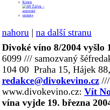
nahoru
|
na další stranu
Divoké víno 8/2004 vyšlo 
6099 /// samozvaný šéfreda
104 00 Praha 15, Hájek 88,
redakce@divokevino.cz
//
www.divokevino.cz:
Vít N
vína vyjde 19. března 200