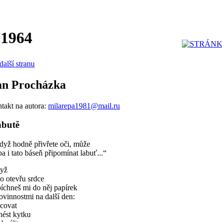
 1964
další stranu
an Procházka
takt na autora:
milarepa1981@mail.ru
butě
dyž hodně přivřete oči, může
ba i tato báseň připomínat labuť...“
yž
o otevřu srdce
íchneš mi do něj papírek
ovinnostmi na další den:
acovat
nést kytku