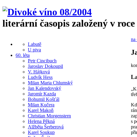
literární časopis založený v roce
na 
Labutě
U piva
J
60. léta
Petr Cincibuch
kon
Jaroslav Dokoupil
V. Hájková
La
Ludvík Hess
Milan Maria Chlumský
Jan Kalendovský
„K
Jaromír Kazda
tře
Bohumil Košťál
Milan Kučera
Kd
Karel Makoň
rán
Christian Morgenstern
zap
Helena Pěkná
s p
Alžběta Šerberová
pr
Karel Soukup
při