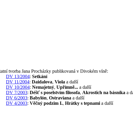
tatní tvorba Jana Procházky publikovaná v Divokém víně:
DV 13/2004
:
Setkání
DV 11/2004
:
Daidalova
,
Viola
a další
DV 10/2004
:
Nemajetný
,
Upřímně...
a další
DV 7/2003
:
Déšť s poselstvím filosofa
,
Akrostich na básníka
a da
DV 6/2003
:
Babylón
,
Ostraviana
a další
DV 4/2003
:
Věčný podzim I.
,
Hrátky s tepnami
a další