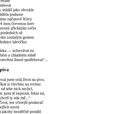
hválit
milovat
 snídáš jako obvykle
 bílém podnose
ísto rajčatové šťávy
ješ mou červenou krev
avený přicházím večer
 posledních sil
vám zoufalým gestem
lednice lahvičku:
áska — uchovávat na
chém a chladném místě
otevření ihned spotřebovat“...
piva
val jsem svůj život na pivo,
íkat si všechno na rovinu:
 od tebe nich nechci,
ic jsem tě neprosil, řekni mi,
chceš ty ode mě...“
ivot, ten včerejší prodavač
řejších novin
) jakoby bezděčně protáhl