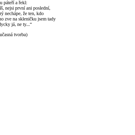
 páteří a řekl:
š, nejsi první ani poslední,
rý nechápe, že ten, kdo
o zve na skleničku jsem tady
ycky já, ne ty...“
učasná tvorba)