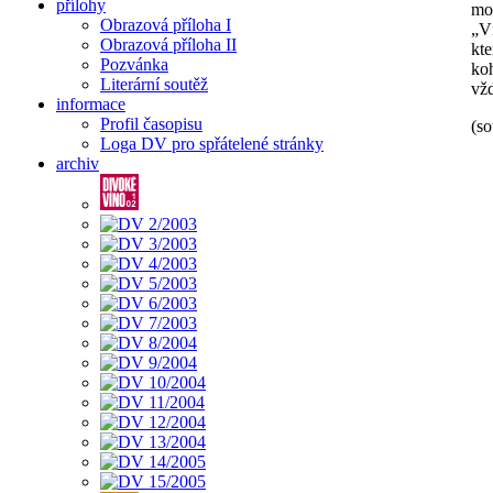
přílohy
mou
Obrazová příloha I
„Ví
Obrazová příloha II
kte
Pozvánka
koh
Literární soutěž
vžd
informace
Profil časopisu
(so
Loga DV pro spřátelené stránky
archiv