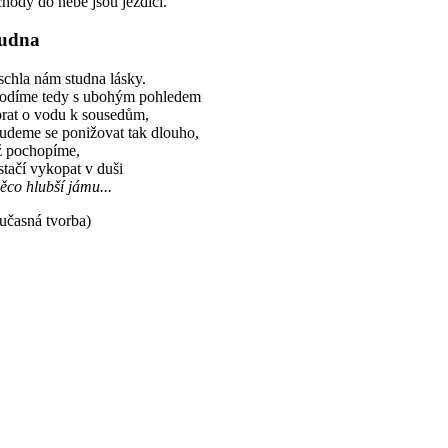
chody do nebe jsou jezdící.
udna
chla nám studna lásky.
odíme tedy s ubohým pohledem
brat o vodu k sousedům,
udeme se ponižovat tak dlouho,
ž pochopíme,
stačí vykopat v duši
ěco hlubší jámu...
učasná tvorba)