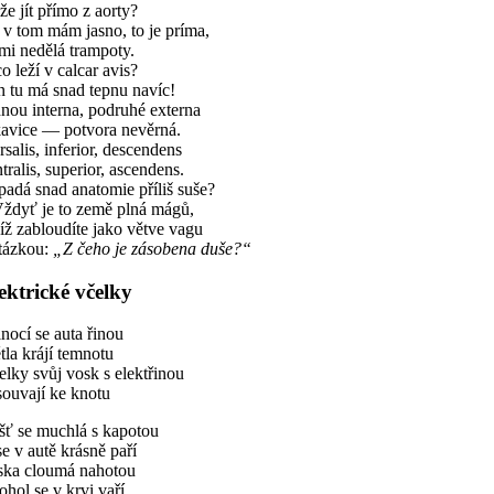
e jít přímo z aorty?
v tom mám jasno, to je príma,
mi nedělá trampoty.
o leží v calcar avis?
n tu má snad tepnu navíc!
nou interna, podruhé externa
kavice — potvora nevěrná.
salis, inferior, descendens
tralis, superior, ascendens.
adá snad anatomie příliš suše?
dyť je to země plná mágů,
íž zabloudíte jako větve vagu
otázkou:
„Z čeho je zásobena duše?“
ektrické včelky
nocí se auta řinou
tla krájí temnotu
lky svůj vosk s elektřinou
ouvají ke knotu
šť se muchlá s kapotou
se v autě krásně paří
ska cloumá nahotou
ohol se v krvi vaří