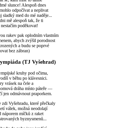
dmé slunce! Alespoň dnes
 mohlo odpočívat a neplivat
j sladký med do mé naděje...
ni mě alespoň tak, že ti
 nestačím poděkovat!
vou rakev pak oplodním vlastním
menem, abych zvýšil porodnost
zrozených a budu se poprvé
ovat bez zábran)
ympiáda (TJ Vyšehrad)
ympijské kruhy pod očima,
odíš v běhu po klávesnici.
y vrásek na čele a
alomová dráha místo páteře —
ačí jen odmávnout praporkem.
 zdi Vyšehradu, které přečkaly
letí válek, možná neodolají
d náporem míčků z raket
ustrovaných byznysmenů...