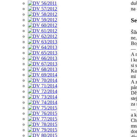
du
na 
Se
Ší
ne,
Boj
— v
A 
i k
si 
Ka
mi 
A z
pá
Děs
ste
za 
— j
a k
Cht
mra
dom
dív