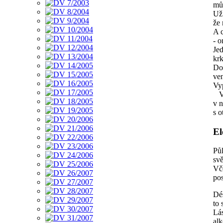
můž
Už 
že 
A c
- o
Jed
kr
Dor
ven
Vyp
Vž
v n
s 
El
Půl
svě
Vče
pos
Dé
to 
Lá
alk