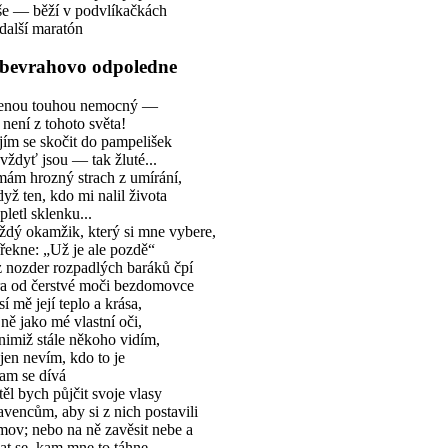
še — běží v podvlíkačkách
další maratón
bevrahovo odpoledne
lenou touhou nemocný —
 není z tohoto světa!
ím se skočit do pampelišek
ždyť jsou — tak žluté...
mám hrozný strach z umírání,
dyž ten, kdo mi nalil života
spletl sklenku...
ždý okamžik, který si mne vybere,
řekne: „Už je ale pozdě“
 nozder rozpadlých baráků čpí
ra od čerstvé moči bezdomovce
í mě její teplo a krása,
jně jako mé vlastní oči,
nimiž stále někoho vidím,
en nevím, kdo to je
am se dívá
ěl bych půjčit svoje vlasy
vencům, aby si z nich postavili
ov; nebo na ně zavěsit nebe a
at se, kam mne to táhne