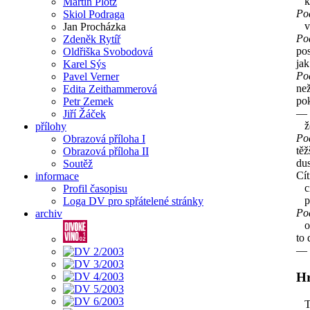
kt
Martin Plotz
Po
Skiol Podraga
vyd
Jan Procházka
Po
Zdeněk Rytíř
pos
Oldřiška Svobodová
jak
Karel Sýs
Po
Pavel Verner
než
Edita Zeithammerová
po
Petr Zemek
— 
Jiří Žáček
že 
přílohy
Po
Obrazová příloha I
těž
Obrazová příloha II
dus
Soutěž
Cít
informace
cít
Profil časopisu
př
Loga DV pro spřátelené stránky
Po
archiv
oči
to 
— 
Hr
Ta