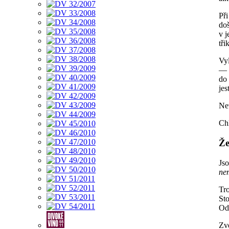
Př
do
v 
tři
Vy
— 
do 
jes
Ne
Chl
Že
Js
ne
Tro
Sto
Od
Zv