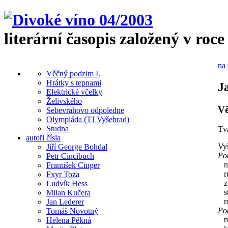
literární časopis založený v roce
na 
Věčný podzim I.
Hrátky s tepnami
J
Elektrické včelky
Želivského
Vě
Sebevrahovo odpoledne
Olympiáda (TJ Vyšehrad)
Studna
Tvá
autoři čísla
Vyš
Jiří George Bohdal
Po
Petr Cincibuch
ne
František Cinger
ruc
Fxyr Toza
z 
Ludvík Hess
str
Milan Kučera
ro
Jan Lederer
Pod
Tomáš Novotný
tvo
Helena Pěkná