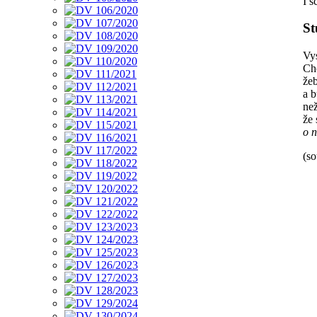
I s
St
Vys
Ch
že
a b
ne
že 
o n
(so