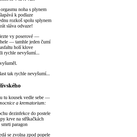
i orgasmu noha s plynem
šlapává k podlaze
jednu rozkoš spolu splynem
krát sláva odvaze!
lezte vy poserové —
hele — tamhle jeden čumí
asfaltu holí klove
tli rychle nevyšumí...
vyšuměl.
ast tak rychle nevyšumí...
livského
ou tu kousek vedle sebe —
mocnice a krematorium:
chu dezinfekce do postele
py krve na stříkačkách
 smrti paragon
edá se zvolna zpod popele