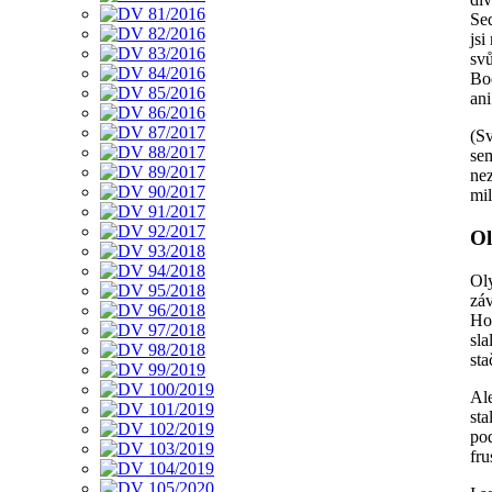
Se
jsi
svů
Bod
ani
(S
se
ne
mil
Ol
Ol
záv
Hor
sl
st
Ale
sta
po
fr