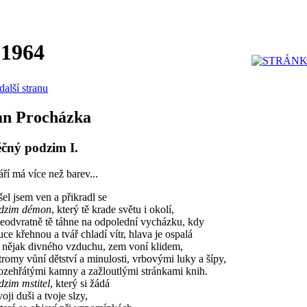
 1964
další stranu
an Procházka
čný podzim I.
ří má více než barev...
el jsem ven a přikradl se
dzim démon
, který tě krade světu i okolí,
odvratně tě táhne na odpolední vycházku, kdy
e křehnou a tvář chladí vítr, hlava je ospalá
nějak divného vzduchu, zem voní klidem,
omy vůní dětství a minulosti, vrbovými luky a šípy,
zehřátými kamny a zažloutlými stránkami knih.
zim mstitel
, který si žádá
ji duši a tvoje slzy,