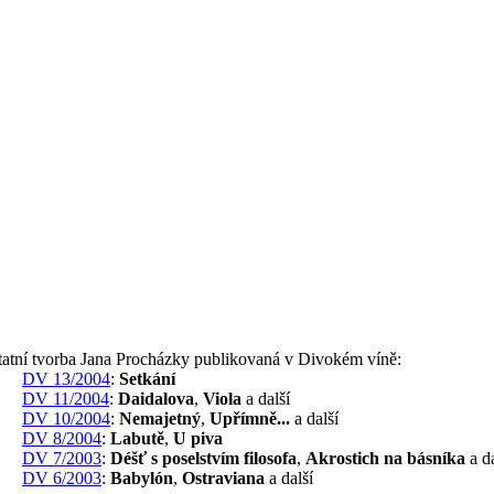
tatní tvorba Jana Procházky publikovaná v Divokém víně:
DV 13/2004
:
Setkání
DV 11/2004
:
Daidalova
,
Viola
a další
DV 10/2004
:
Nemajetný
,
Upřímně...
a další
DV 8/2004
:
Labutě
,
U piva
DV 7/2003
:
Déšť s poselstvím filosofa
,
Akrostich na básníka
a da
DV 6/2003
:
Babylón
,
Ostraviana
a další