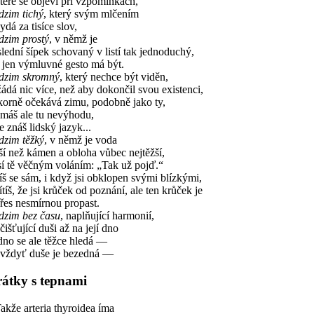
eré se objeví při vzpomínkách,
dzim tichý
, který svým mlčením
á za tisíce slov,
dzim prostý
, v němž je
lední šípek schovaný v listí tak jednoduchý,
 jen výmluvné gesto má být.
dzim skromný
, který nechce být viděn,
ádá nic více, než aby dokončil svou existenci,
korně očekává zimu, podobně jako ty,
máš ale tu nevýhodu,
znáš lidský jazyk...
dzim těžký
, v němž je voda
ší než kámen a obloha vůbec nejtěžší,
í tě věčným voláním: „Tak už pojď.“
íš se sám, i když jsi obklopen svými blízkými,
íš, že jsi krůček od poznání, ale ten krůček je
es nesmírnou propast.
dzim bez času
, naplňující harmonií,
šťující duši až na její dno
dno se ale těžce hledá —
vždyť duše je bezedná —
átky s tepnami
kže arteria thyroidea íma