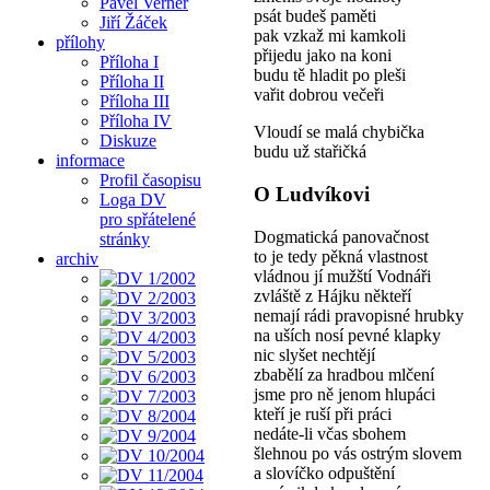
Pavel Verner
psát budeš paměti
Jiří Žáček
pak vzkaž mi kamkoli
přílohy
přijedu jako na koni
Příloha I
budu tě hladit po pleši
Příloha II
vařit dobrou večeři
Příloha III
Příloha IV
Vloudí se malá chybička
Diskuze
budu už stařičká
informace
Profil časopisu
O Ludvíkovi
Loga DV
pro spřátelené
Dogmatická panovačnost
stránky
to je tedy pěkná vlastnost
archiv
vládnou jí mužští Vodnáři
zvláště z Hájku někteří
nemají rádi pravopisné hrubky
na uších nosí pevné klapky
nic slyšet nechtějí
zbabělí za hradbou mlčení
jsme pro ně jenom hlupáci
kteří je ruší při práci
nedáte-li včas sbohem
šlehnou po vás ostrým slovem
a slovíčko odpuštění