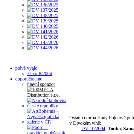
právě vyąlo
Elixír 8/2004
doporučujeme
hlavní sponzor
Ostatní tvorba Hany Fojtkové pub
v Divokém víně:
DV 10/2004
:
Touha
,
Sam