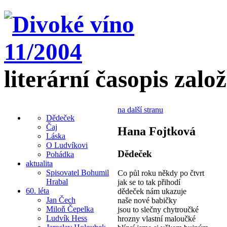
literární časopis zalo
na další stranu
Dědeček
Čaj
Hana Fojtková
Láska
O Ludvíkovi
Dědeček
Pohádka
aktualita
Spisovatel Bohumil
Co půl roku někdy po čtvrt
Hrabal
jak se to tak přihodí
60. léta
dědeček nám ukazuje
Jan Čech
naše nové babičky
Miloň Čepelka
jsou to slečny chytroučké
Ludvík Hess
hrozny vlastní maloučké