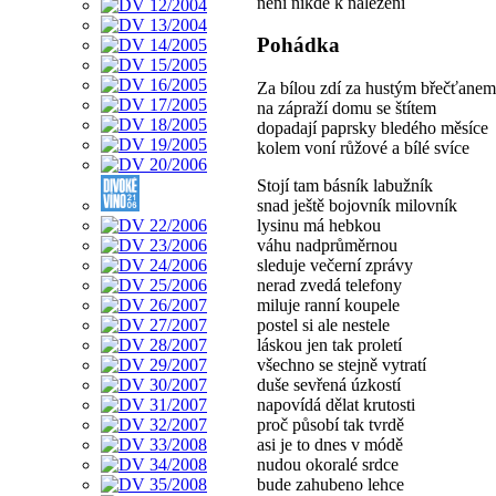
není nikde k nalezení
Pohádka
Za bílou zdí za hustým břečťanem
na zápraží domu se štítem
dopadají paprsky bledého měsíce
kolem voní růžové a bílé svíce
Stojí tam básník labužník
snad ještě bojovník milovník
lysinu má hebkou
váhu nadprůměrnou
sleduje večerní zprávy
nerad zvedá telefony
miluje ranní koupele
postel si ale nestele
láskou jen tak proletí
všechno se stejně vytratí
duše sevřená úzkostí
napovídá dělat krutosti
proč působí tak tvrdě
asi je to dnes v módě
nudou okoralé srdce
bude zahubeno lehce