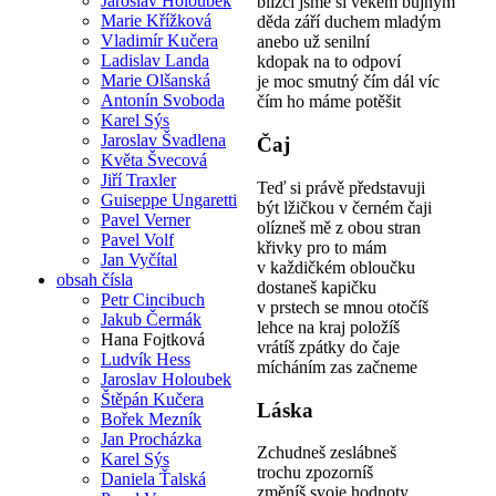
Jaroslav Holoubek
blízcí jsme si věkem bujným
Marie Křížková
děda září duchem mladým
Vladimír Kučera
anebo už senilní
Ladislav Landa
kdopak na to odpoví
Marie Olšanská
je moc smutný čím dál víc
Antonín Svoboda
čím ho máme potěšit
Karel Sýs
Jaroslav Švadlena
Čaj
Květa Švecová
Jiří Traxler
Teď si právě představuji
Guiseppe Ungaretti
být lžičkou v černém čaji
Pavel Verner
olízneš mě z obou stran
Pavel Volf
křivky pro to mám
Jan Vyčítal
v každičkém obloučku
obsah čísla
dostaneš kapičku
Petr Cincibuch
v prstech se mnou otočíš
Jakub Čermák
lehce na kraj položíš
Hana Fojtková
vrátíš zpátky do čaje
Ludvík Hess
mícháním zas začneme
Jaroslav Holoubek
Štěpán Kučera
Láska
Bořek Mezník
Jan Procházka
Zchudneš zeslábneš
Karel Sýs
trochu zpozorníš
Daniela Ťalská
změníš svoje hodnoty