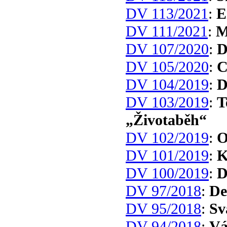
DV 113/2021
:
E
DV 111/2021
:
M
DV 107/2020
:
D
DV 105/2020
:
C
DV 104/2019
:
D
DV 103/2019
:
T
„Životaběh“
DV 102/2019
:
O
DV 101/2019
:
K
DV 100/2019
:
D
DV 97/2018
:
De
DV 95/2018
:
Sv
DV 94/2018
:
Vá