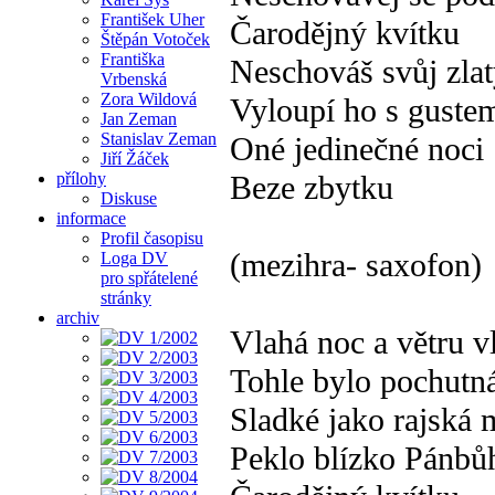
František Uher
Čarodějný kvítku
Štěpán Votoček
Františka
Neschováš svůj zla
Vrbenská
Zora Wildová
Vyloupí ho s gustem
Jan Zeman
Stanislav Zeman
Oné jedinečné noci
Jiří Žáček
přílohy
Beze zbytku
Diskuse
informace
Profil časopisu
(mezihra- saxofon)
Loga DV
pro spřátelené
stránky
archiv
Vlahá noc a větru v
Tohle bylo pochutn
Sladké jako rajská
Peklo blízko Pánbů