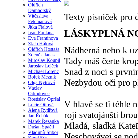
Oldřich
Damborský
Texty písniček pro
Vítězslava
Felcmanová
Jitka Fialová
LÁSKYPLNÁ N
Ivan Fontana
Eva Frantinová
Zlata Hálová
Nádherná nebo k uz
Oldřich Hostaša
Zdeněk Janas
Tady máš čerte kro
Miroslav Koupil
Jaroslav Lejček
Snad z noci s prvn
Michael Lorenc
Bořek Mezník
Nezbydou oči pro p
Olga Nytrová
Václav
Odradovec
Rostislav Opršal
V hlavě se ti téhle n
Lucie Ottová
Alena Rytířová
rojí svatojánští brou
Jan Řehák
Marek Řezanka
Mladá, sladká Kate
Dušan Spáčil
Vladimír Stibor
Neschovávej se pod
Karel Sýs