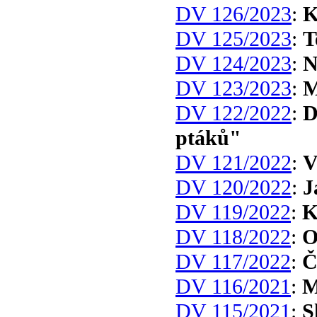
DV 126/2023
:
K
DV 125/2023
:
T
DV 124/2023
:
N
DV 123/2023
:
M
DV 122/2022
:
D
ptáků"
DV 121/2022
:
V
DV 120/2022
:
J
DV 119/2022
:
K
DV 118/2022
:
O
DV 117/2022
:
Č
DV 116/2021
:
M
DV 115/2021
:
S