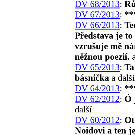
DV 68/2013
:
Rů
DV 67/2013
:
**
DV 66/2013
:
Te
Představa je to
vzrušuje mě ná
něžnou poezií.
a
DV 65/2013
:
Ta
básnička
a další
DV 64/2013
:
**
DV 62/2012
:
Ó 
další
DV 60/2012
:
Ot
Noidovi a ten je