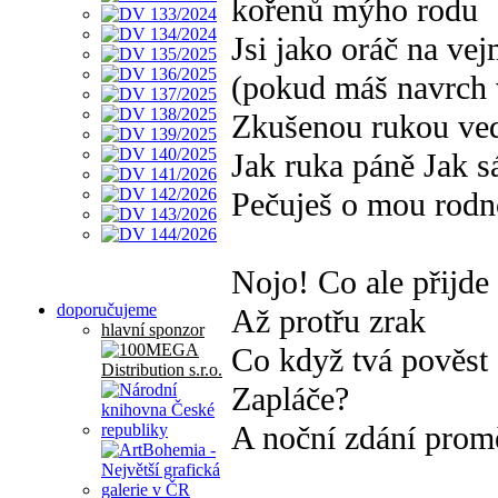
kořenů mýho rodu
Jsi jako oráč na ve
(pokud máš navrch 
Zkušenou rukou ved
Jak ruka páně Jak 
Pečuješ o mou rod
Nojo! Co ale přijde
doporučujeme
Až protřu zrak
hlavní sponzor
Co když tvá pověst 
Zapláče?
A noční zdání prom