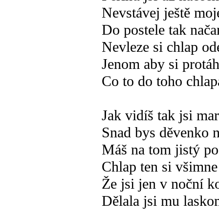
Nevstávej ještě moj
Do postele tak nač
Nevleze si chlap o
Jenom aby si protá
Co to do toho chlapa
Jak vidíš tak jsi mar
Snad bys děvenko n
Máš na tom jistý po
Chlap ten si všimne
Že jsi jen v noční k
Dělala jsi mu lask