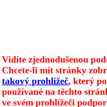
Divoké víno 114/2021 vyšl
ISSN 1214-6099 /// samozv
104 00 Praha 10, Hájek 88,
redakce@divokevino.cz
//
///
příští číslo Divokého ví
Vidíte zjednodušenou pod
Chcete-li mít stránky zobr
takový prohlížeč
, který p
používané na těchto strán
ve svém prohlížeči podpor