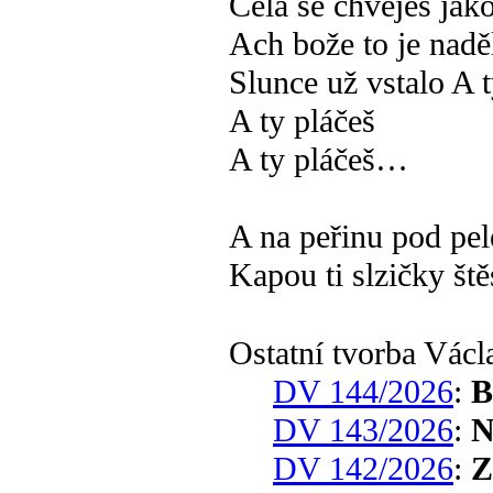
Celá se chvěješ ja
Ach bože to je nadě
Slunce už vstalo A t
A ty pláčeš
A ty pláčeš…
A na peřinu pod pel
Kapou ti slzičky ště
Ostatní tvorba Vác
DV 144/2026
:
B
DV 143/2026
:
N
DV 142/2026
:
Z