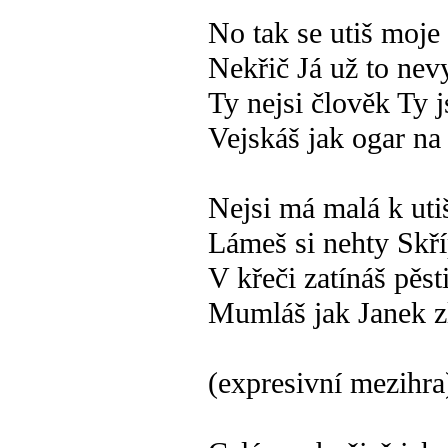
No tak se utiš moje
Nekřič Já už to nev
Ty nejsi člověk Ty j
Vejskáš jak ogar na
Nejsi má malá k uti
Lámeš si nehty Skř
V křeči zatínáš pěst
Mumláš jak Janek z
(expresivní mezihra