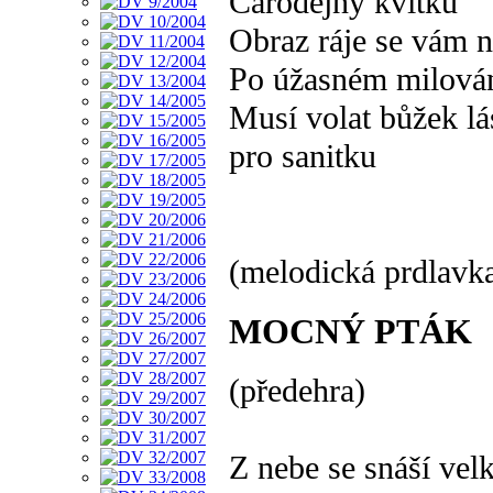
Čarodějný kvítku
Obraz ráje se vám n
Po úžasném milová
Musí volat bůžek l
pro sanitku
(melodická prdlavk
MOCNÝ PTÁK
(předehra)
Z nebe se snáší vel