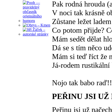
Pak rodná hrouda (
V noci tak krásně o
Zůstane ležet lad
Co potom přijde? C
Mám sedět dělat hl
Dá se s tím něco ud
Mám si teď říct že 
Já-rodem rustikální
Nojo tak babo raď!!
PEŘINU JSI U
Peřinu jsi už načech