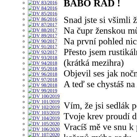
BABO RAĎ !
Snad jste si všimli 
Na čupr ženskou mů
Na první pohled ni
Přesto jsem rustiká
(krátká mezihra)
Objevil ses jak nočn
A teď se chystáš na
Vím, že jsi sedlák 
Tvoje krev proudí 
Vracíš mě ve snu k 