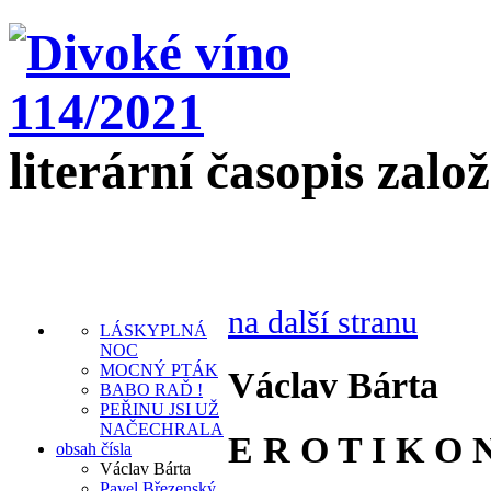
literární časopis zalo
na další stranu
LÁSKYPLNÁ
NOC
MOCNÝ PTÁK
Václav Bárta
BABO RAĎ !
PEŘINU JSI UŽ
NAČECHRALA
E R O T I K O 
obsah čísla
Václav Bárta
Pavel Březenský