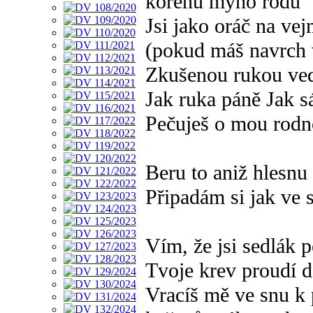
kořenů mýho rodu
Jsi jako oráč na ve
(pokud máš navrch 
Zkušenou rukou ved
Jak ruka páně Jak 
Pečuješ o mou rod
Beru to aniž hlesnu
Připadám si jak ve 
Vím, že jsi sedlák 
Tvoje krev proudí 
Vracíš mě ve snu k 