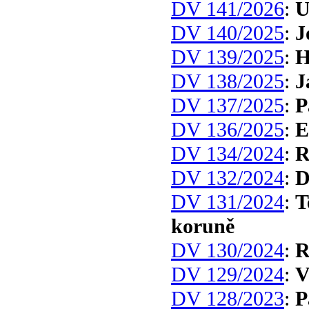
DV 141/2026
:
U
DV 140/2025
:
J
DV 139/2025
:
H
DV 138/2025
:
J
DV 137/2025
:
P
DV 136/2025
:
DV 134/2024
:
R
DV 132/2024
:
D
DV 131/2024
:
T
koruně
DV 130/2024
:
R
DV 129/2024
:
V
DV 128/2023
:
P