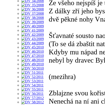
Ze všeho nejspíš je 
Z dálky zří jeho bys
dvě pěkné nohy Vn
Šťavnaté sousto n
(To se dá zbaštit na
Kdyby mu nápad n
nebyl by dravec By
(mezihra)
Zblajzne svou kořis
Nenechá na ní ani c