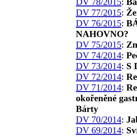
DV 78/2015
:
Bá
DV 77/2015
:
Že
DV 76/2015
:
B
NAHOVNO?
DV 75/2015
:
Zm
DV 74/2014
:
Pe
DV 73/2014
:
S 
DV 72/2014
:
Re
DV 71/2014
:
Re
okořeněné gast
Bárty
DV 70/2014
:
Ja
DV 69/2014
:
Sv