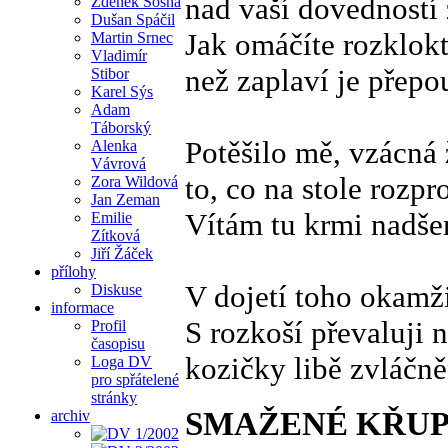
nad vaší dovedností
Zdeněk Sosna
Dušan Spáčil
Jak omáčíte rozklok
Martin Srnec
Vladimír
než zaplaví je přepo
Stibor
Karel Sýs
Adam
Táborský
Potěšilo mě, vzácná
Alenka
Vávrová
to, co na stole rozpr
Zora Wildová
Jan Zeman
Vítám tu krmi nadše
Emilie
Zítková
Jiří Žáček
přílohy
V dojetí toho okamž
Diskuse
informace
S rozkoší převaluji 
Profil
časopisu
kozičky libě zvláčně
Loga DV
pro spřátelené
stránky
SMAŽENÉ KŘUP
archiv