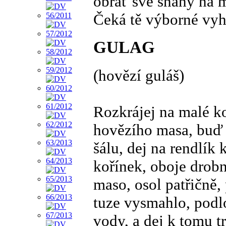
obrať své snahy na 
Čeká tě výborné vyh
GULAG
(hovězí guláš)
Rozkrájej na malé k
hovězího masa, buď 
šálu, dej na rendlík 
kořínek, oboje drobn
maso, osol patřičně, 
tuze vysmahlo, podl
vody, a dej k tomu t