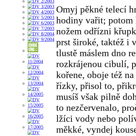
Omyj pěkné telecí hr
hodiny vařit; potom 
nožem odřízni křupky
prst široké, taktéž i
tlustě máslem dno r
rozkrájenou cibulí, 
kořene, oboje též na
řízky, přisol to, při
musíš však pilně doh
to nezčervenalo, pro
lžíci vody nebo polív
měkké, vyndej kouse