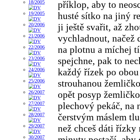
příklop, aby to neos
husté sítko na jiný r
ji ještě svařit, až zh
vychladnout, načež d
na plotnu a míchej tí
spejchne, pak to ne
každý řízek po obou 
strouhanou žemličko
opět posyp žemličko
plechový pekáč, na ně
čerstvým máslem tlu
než chceš dáti řízky 
minuty postačí, aby 