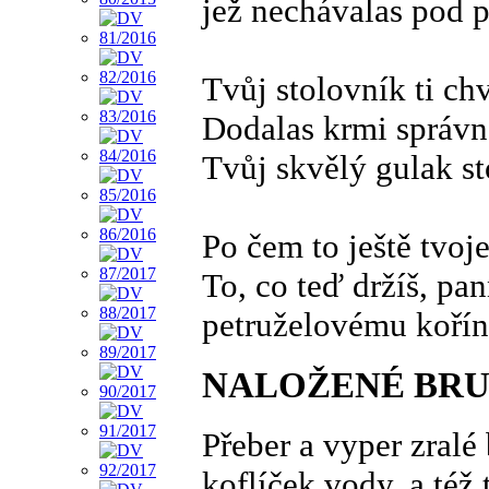
jež nechávalas pod p
Tvůj stolovník ti ch
Dodalas krmi správn
Tvůj skvělý gulak st
Po čem to ještě tvoj
To, co teď držíš, pa
petruželovému koří
NALOŽENÉ BRU
Přeber a vyper zralé 
koflíček vody, a též