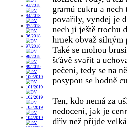
gramů cukru a nech t
povařily, vyndej je d
nech ji ještě trochu 
hrnek obvaž silným 
Také se mohou brusi
šťávě svařit a uchov
pečeni, tedy se na n
posypou se hodně c
Ten, kdo nemá za uš
nedocení, jak je cen
dřív než přijde velk