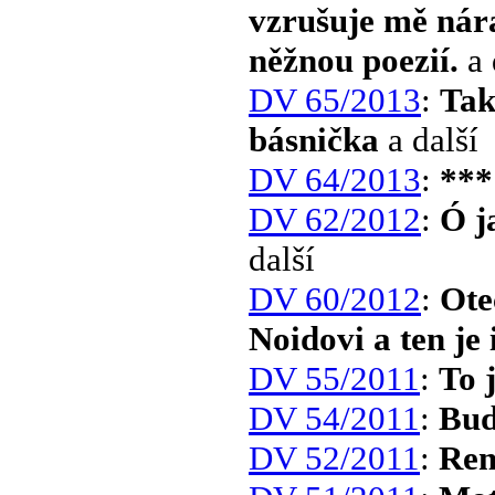
vzrušuje mě nára
něžnou poezií.
a 
DV 65/2013
:
Tak
básnička
a další
DV 64/2013
:
***
DV 62/2012
:
Ó j
další
DV 60/2012
:
Ote
Noidovi a ten je 
DV 55/2011
:
To j
DV 54/2011
:
Bud
DV 52/2011
:
Rem