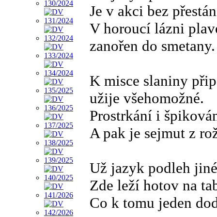
Je v akci bez přestán
V horoucí lázni plav
zanořen do smetany.
K misce slaniny při
užije všehomožné.
Prostrkání i špikován
A pak je sejmut z ro
Už jazyk podleh jiné
Zde leží hotov na tab
Co k tomu jeden do