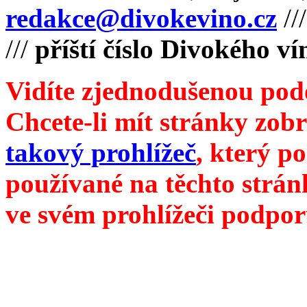
redakce@divokevino.cz
//
///
příští číslo Divokého v
Vidíte zjednodušenou pod
Chcete-li mít stránky zobr
takový prohlížeč
, který p
používané na těchto strán
ve svém prohlížeči podpor