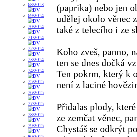
(paprika) nebo jen o
udělej okolo věnec z
také z telecího i ze
Koho zveš, panno, n
ten se dnes dočká v
Ten pokrm, který k 
není z laciné hovězi
Přidalas plody, které
ze zemčat věnec, pan
Chystáš se odkrýt p