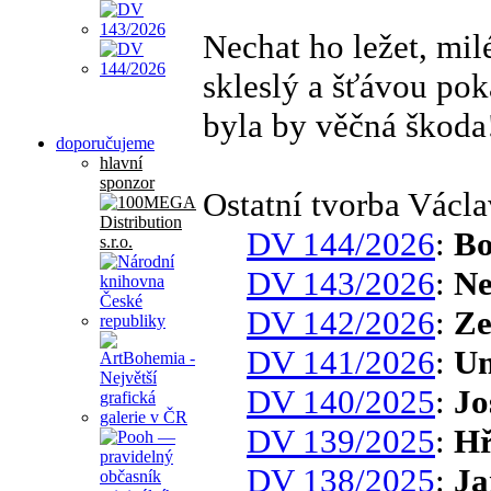
Nechat ho ležet, mil
skleslý a šťávou po
byla by věčná škoda
doporučujeme
hlavní
sponzor
Ostatní tvorba Václ
DV 144/2026
:
Bo
DV 143/2026
:
Ne
DV 142/2026
:
Ze
DV 141/2026
:
Um
DV 140/2025
:
Jo
DV 139/2025
:
Hř
DV 138/2025
:
Ja