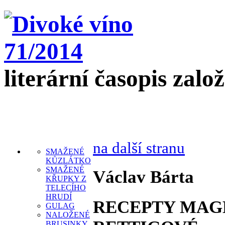
literární časopis zalo
na další stranu
SMAŽENÉ
KŮZLÁTKO
SMAŽENÉ
Václav Bárta
KŘUPKY Z
TELECÍHO
HRUDÍ
RECEPTY MAG
GULAG
NALOŽENÉ
BRUSINKY