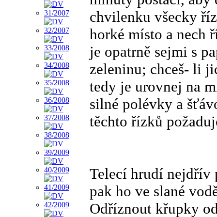
chvilenku všecky říz
horké místo a nech ř
je opatrně sejmi s p
zeleninu; chceš- li j
tedy je urovnej na m
silné polévky a šťáv
těchto řízků požaduj
Telecí hrudí nejdřív
pak ho ve slané vodě
Odříznout křupky od