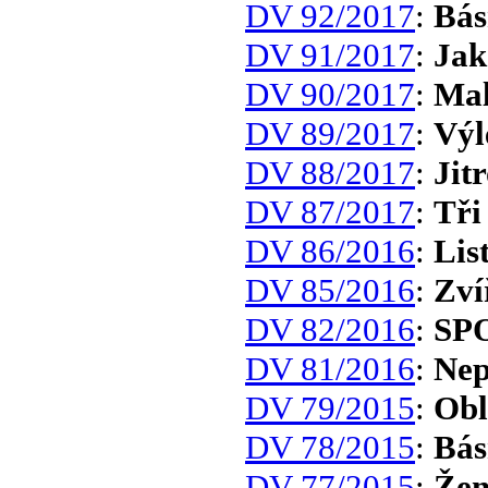
DV 92/2017
:
Bás
DV 91/2017
:
Jak
DV 90/2017
:
Mal
DV 89/2017
:
Výl
DV 88/2017
:
Jit
DV 87/2017
:
Tři
DV 86/2016
:
Lis
DV 85/2016
:
Zví
DV 82/2016
:
SP
DV 81/2016
:
Nep
DV 79/2015
:
Obl
DV 78/2015
:
Bás
DV 77/2015
:
Žem