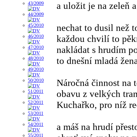
a uložit je na zeleň a
nechat to dusil než 
každou chvilí to pěk
nakládat s hrudím po
to dnešní mladá žena
Náročná činnost na t
obavu z velkých tra
Kuchařko, pro níž r
a máš na hrudí přest