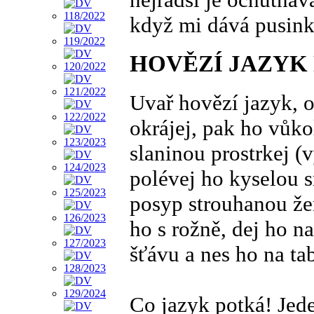
když mi dává pusink
HOVĚZÍ JAZYK
Uvař hovězí jazyk, 
okrájej, pak ho vůko
slaninou prostrkej (v
polévej ho kyselou 
posyp strouhanou že
ho s rožně, dej ho n
šťávu a nes ho na tab
Co jazyk potká! Jede