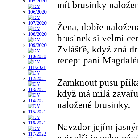
mít brusinky nalože
Žena, dobře naložen
brusinek si velmi cen
Zvlášťě, když zná d
recept paní Magdalé
Zamknout pusu příka
když má milá zavařu
naložené brusinky.
Navzdor jejím jasn
nejradši je ochutnáv