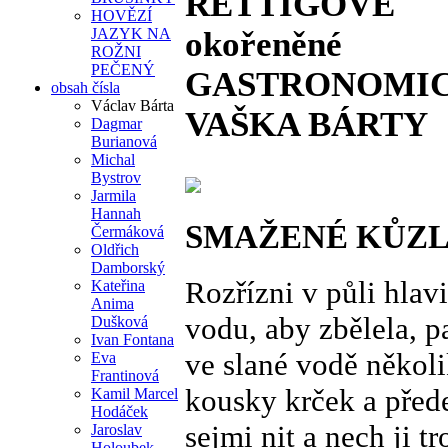
RETTIGOVÉ
HOVĚZÍ
okořeněné
JAZYK NA
ROŽNI
PEČENÝ
GASTRONOMIC
obsah čísla
Václav Bárta
VAŠKA BÁRTY
Dagmar
Burianová
Michal
Bystrov
Jarmila
Hannah
SMAŽENÉ KŮZ
Čermáková
Oldřich
Damborský
Rozřízni v půli hlav
Kateřina
Anima
vodu, aby zbělela, pa
Dušková
Ivan Fontana
ve slané vodě několi
Eva
Frantinová
kousky krček a přede
Kamil Marcel
Hodáček
sejmi nit a nech ji 
Jaroslav
Holoubek