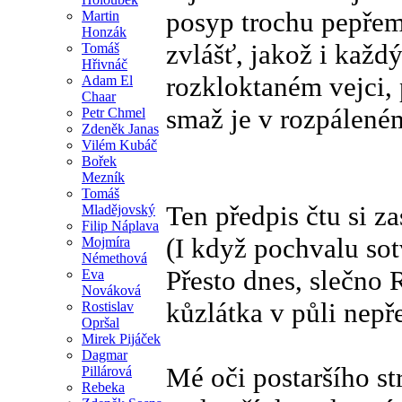
posyp trochu pepřem
Martin
Honzák
zvlášť, jakož i každ
Tomáš
Hřivnáč
rozkloktaném vejci,
Adam El
Chaar
smaž je v rozpálené
Petr Chmel
Zdeněk Janas
Vilém Kubáč
Bořek
Mezník
Tomáš
Ten předpis čtu si za
Mladějovský
Filip Náplava
(I když pochvalu sot
Mojmíra
Némethová
Přesto dnes, slečno 
Eva
Nováková
kůzlátka v půli nepř
Rostislav
Opršal
Mirek Pijáček
Dagmar
Mé oči postaršího st
Pillárová
Rebeka