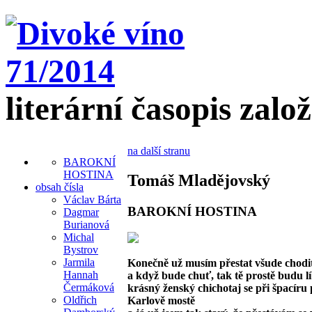
literární časopis zalo
na další stranu
BAROKNÍ
HOSTINA
Tomáš Mladějovský
obsah čísla
Václav Bárta
BAROKNÍ HOSTINA
Dagmar
Burianová
Michal
Bystrov
Jarmila
Konečně už musím přestat všude chodi
Hannah
a když bude chuť, tak tě prostě budu lí
Čermáková
krásný ženský chichotaj se při špacíru
Oldřich
Karlově mostě