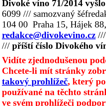
Divoké víno 71/2014 vyšlo
6099 /// samozvaný šéfreda
104 00 Praha 15, Hájek 88,
redakce@divokevino.cz
//
///
příští číslo Divokého v
Vidíte zjednodušenou pod
Chcete-li mít stránky zobr
takový prohlížeč
, který p
používané na těchto strán
ve svém prohlížeči podpor