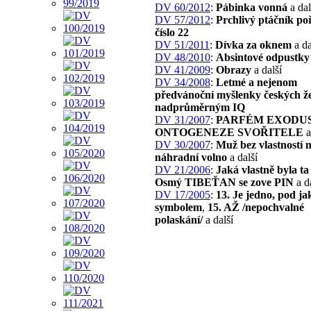
DV 60/2012
:
Pábinka vonná
a dal
DV 57/2012
:
Prchlivý ptáčník po
číslo 22
DV 51/2011
:
Dívka za oknem
a da
DV 48/2010
:
Absintové odpustky
DV 41/2009
:
Obrazy
a další
DV 34/2008
:
Letmé a nejenom
předvánoční myšlenky českých že
nadprůměrným IQ
DV 31/2007
:
PARFÉM EXODUS
ONTOGENEZE SVOŘITELE
a
DV 30/2007
:
Muž bez vlastností 
náhradní volno
a další
DV 21/2006
:
Jaká vlastně byla t
Osmý TIBEŤAN se zove PIN
a d
DV 17/2005
:
13. Je jedno, pod j
symbolem
,
15. AŽ /nepochvalné
polaskání/
a další