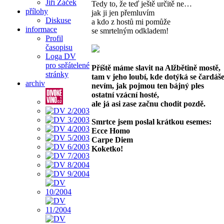
Jiří Žáček
Tedy to, že teď ještě určitě ne…
přílohy
jak ji jen přemluvím
Diskuse
a kdo z hostů mi pomůže
informace
se smrtelným odkladem!
Profil
časopisu
Loga DV
pro spřátelené
Příště máme slavit na Alžbětině mostě,
stránky
tam v jeho loubí, kde dotýká se čardáš
archiv
nevím, jak pojmou ten bájný ples
ostatní vzácní hosté,
ale já asi zase začnu chodit pozdě.
Smrtce jsem poslal krátkou esemes:
Ecce Homo
Carpe Diem
Koketko!