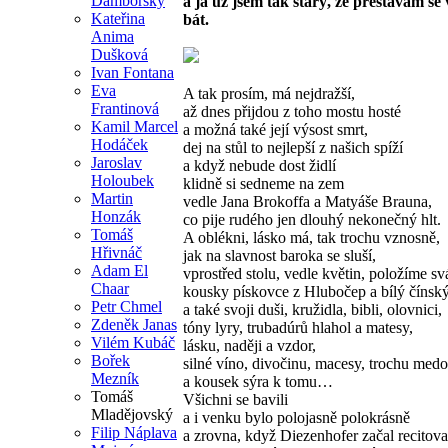
Damborský
a já už jsem tak starý, že přestávám se
Kateřina
bát.
Anima
Dušková
Ivan Fontana
Eva
A tak prosím, má nejdražší,
Frantinová
až dnes přijdou z toho mostu hosté
Kamil Marcel
a možná také její výsost smrt,
Hodáček
dej na stůl to nejlepší z našich spíží
Jaroslav
a když nebude dost židlí
Holoubek
klidně si sedneme na zem
Martin
vedle Jana Brokoffa a Matyáše Brauna,
Honzák
co pije rudého jen dlouhý nekonečný hlt.
Tomáš
A oblékni, lásko má, tak trochu vznosně,
Hřivnáč
jak na slavnost baroka se sluší,
Adam El
vprostřed stolu, vedle květin, položíme sv
Chaar
kousky pískovce z Hlubočep a bílý číns
Petr Chmel
a také svoji duši, kružidla, bibli, olovnici,
Zdeněk Janas
tóny lyry, trubadúrů hlahol a matesy,
Vilém Kubáč
lásku, naději a vzdor,
Bořek
silné víno, divočinu, macesy, trochu med
Mezník
a kousek sýra k tomu…
Tomáš
Všichni se bavili
Mladějovský
a i venku bylo polojasně polokrásně
Filip Náplava
a zrovna, když Diezenhofer začal recitova