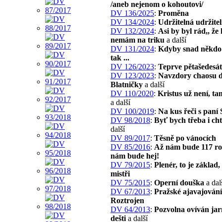
/aneb nejenom o kohoutovi/
DV 136/2025
:
Proměna
DV 134/2024
:
Udržitelná udržite
DV 132/2024
:
Asi by byl rád,, že
nemám na triku
a další
DV 131/2024
:
Kdyby snad někdo 
tak ...
DV 126/2023
:
Teprve pětašedesát
DV 123/2023
:
Navzdory chaosu 
Blatničky
a další
DV 110/2020
:
Kristus už není, ta
a další
DV 100/2019
:
Na kus řeči s paní 
DV 98/2018
:
Byť bych třeba i ch
další
DV 89/2017
:
Těsně po vánocích
DV 85/2016
:
Až nám bude 117 ro
nám bude hej!
DV 79/2015
:
Plenér, to je základ, 
mistři
DV 75/2015
:
Operní douška
a dal
DV 67/2013
:
Pražské ajavajování
Roztrojen
DV 64/2013
:
Pozvolna ovíván jar
dešti
a další