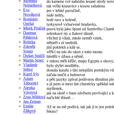
Mojmíra
do kamene své nahrubo tesané strofy nov
Némethová
tak vešla krasavice s kosou zahalena
Eva
jen v lehké pavučině,
Nováková
rudé nehty,
Rostislav
holé ruce a holeně,
Opršal
tyrkysově vybarvené bradavky,
Mirek Pijáček
pravá byla jako špunt od šumivého Chard
Dagmar
zelenkavé rty a fialové dásně,
Pillárová
všichni ji vítali, nikdo neměl vztek,
Rebeka
někteří s ní smilnili,
Zdeněk
jiní poklekli a káli se,
Sosna
věřící na nás do oken z toho mostu
Dušan Spáčil
hleděli v úžasu a němě,
Martin Srnec
v rukou měli kříže, mapu Egypta a okovy,
Vladimír
bylo slyšet modlitby,
Stibor
dostala karafu s tím nelepším portským v
Karel Sýs
začala tančit a bubnovat
Adam
a pěti jazyky zpívat podivnou dlouhou pí
Táborský
a já jsem si mezi tím chaoticky spřádal o
Alenka
myšlenek,
Vávrová
jak na okně v baru závěsem povívající a 
Zora Wildová
načichlé třásně…
Jan Zeman
Emilie
Až se na mě podívá, tak jak jí to jen polo
Zítková
řeknu?