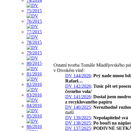
Ostatní tvorba Tomáše Mladějovského pu
v Divokém víně:
DV 144/2026
:
Prý nade mnou bdí
Rafael…
DV 142/2026
:
Tusíc pět set posez
černého vola/
DV 141/2026
:
Dostal jsem modro
z recyklovaného papíru
DV 140/2025
:
Nerozhodně rozho
další
DV 139/2025
:
Nepolapitelně svá
DV 138/2025
:
Po bouři na nápla
DV 137/2025
:
PODIVNÉ SETK