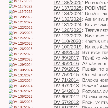
DV 138/2025
:
Po bouři n
DV 137/2025
:
PODIVNÉ S
DV 134/2024
:
Udržitelná
DV 132/2024
:
Asi by byl 
DV 131/2024
:
Kdyby snad 
DV 126/2023
:
Teprve pět
DV 123/2023
:
Navzdory c
DV 110/2020
:
Kristus už 
DV 100/2019
:
Na kus řeči
DV 98/2018
:
Byť bych tř
DV 89/2017
:
Těsně po vá
DV 85/2016
:
Až nám bude 
DV 79/2015
:
Plenér, to je
DV 75/2015
:
Operní douš
DV 71/2014
:
Barokní hos
DV 67/2013
:
Pražské ajav
DV 64/2013
:
Pozvolna oví
DV 60/2012
:
Pábinka von
DV 57/2012
:
Prchlivý ptá
DV 51/2011
:
Dívka za okn