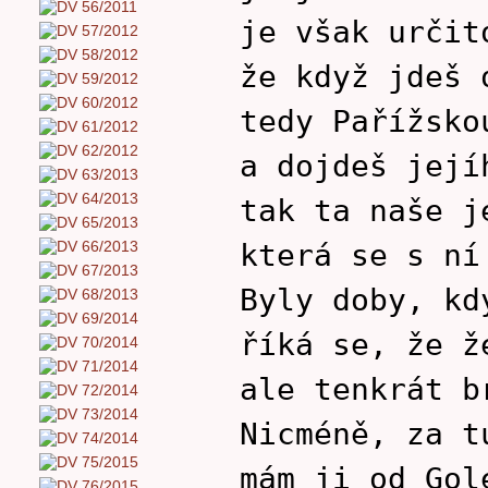
je však určit
že když jdeš 
tedy Pařížsko
a dojdeš její
tak ta naše j
která se s ní
Byly doby, kd
říká se, že ž
ale tenkrát b
Nicméně, za t
mám ji od Gol