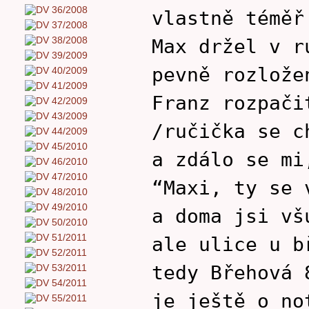
vlastně téměř
Max držel v r
pevně rozlože
Franz rozpači
/ručička se c
a zdálo se mi
“Maxi, ty se 
a doma jsi vš
ale ulice u b
tedy Břehová 
je ještě o no