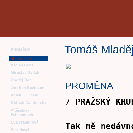
Tomáš Mladě
PROMĚNA
obsah čísla
Václav Bárta
Miroslav Barták
Ondřej Bos
PROMĚNA
Jindřich Buxbaum
Adam El Chaar
/ PRAŽSKÝ KRU
Oldřich Damborský
Vítězslava
Felcmanová
Eva Frantinová
Tak mě nedávn
Petr Havel