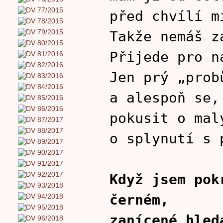
před chvílí m
Takže nemáš z
Přijede pro n
Jen prý „prob
a alespoň se,
pokusit o mal
o splynutí s 
Když jsem pok
černém,
zanícené hled