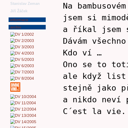
Na bambusovém
Stanislav Zeman
Jiří Žáček
jsem si mimod
informace
a říkal jsem 
archiv
Dávám všechno
Kdo ví …
Ono se to tot
ale když list
stejně jako p
a nikdo neví 
C´est la vie.