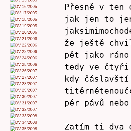
Přesně v ten 
jak jen to je
jaksimimochod
že ještě chvi
pět jako ráno
tedy ve čtyři
kdy čáslavští
titěrnétenouč
pér pávů nebo
Zatím ti dva 