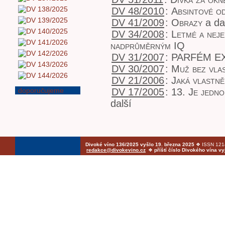
DV 48/2010
:
Absintové o
DV 41/2009
:
Obrazy
a da
DV 34/2008
:
Letmé a nej
nadprůměrným IQ
DV 31/2007
:
PARFÉM E
DV 30/2007
:
Muž bez vla
DV 21/2006
:
Jaká vlastně
doporučujeme
DV 17/2005
:
13. Je jedno
další
Divoké víno 136/2025 vyšlo 19. března 2025
❖ ISSN 1214
redakce@divokevino.cz
❖
příští číslo Divokého vína v