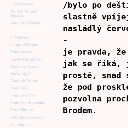
/bylo po dešt
Lucia Hevery
Oldřich Antonín
slastně vpíje
Hostaša
Anna Hubáčková
nasládlý červ
Tomáš Mladějovský
Jiří Navara
-
Leopold Němec
je pravda, že
Ester Nowak
Václav Odradovec
jak se říká, 
Rostislav Opršal
prostě, snad 
Dušan Spáčil
Vladimír Stibor
že pod proskl
Karel Sýs
František Uher
pozvolna proc
Františka Vrbenská
Brodem.
Zora Wildová
Gabriela Záborszky
Jan Zeman