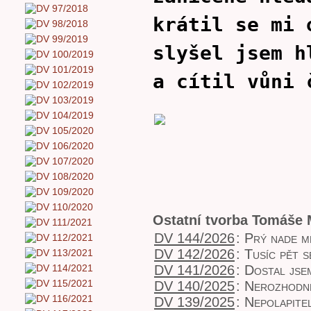
krátil se mi 
slyšel jsem h
a cítil vůni 
Ostatní tvorba Tomáše 
DV 144/2026
:
Prý nade m
DV 142/2026
:
Tusíc pět s
DV 141/2026
:
Dostal jse
DV 140/2025
:
Nerozhodn
DV 139/2025
:
Nepolapite