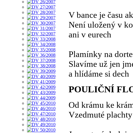
V bance je času ak
Není uložený v k
ani v eurech
Plamínky na dort
Slavíme už jen jm
a hlídáme si dech
POULIČNÍ FL
Od krámu ke krám
Vzedmuté plachty 