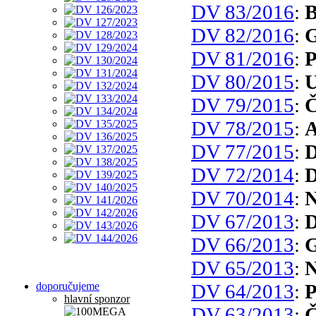
DV 83/2016
:
B
DV 82/2016
:
G
DV 81/2016
:
P
DV 80/2015
:
U
DV 79/2015
:
Č
DV 78/2015
:
A
DV 77/2015
:
D
DV 72/2014
:
D
DV 70/2014
:
N
DV 67/2013
:
D
DV 66/2013
:
G
DV 65/2013
:
N
doporučujeme
DV 64/2013
:
P
hlavní sponzor
DV 63/2013
:
Č