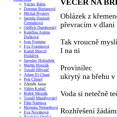
VEČER NA BŘ
Václav Bárta
Dagmar Burianová
Michal Bystrov
Oblázek z křemen
Jarmila Hannah
převracím v dlani
Čermáková
Oldřich Damborský
Kateřina Anima
Dušková
Tak vroucně mysl
Ivan Fontana
Eva Frantinová
I na ni
Kamil Marcel
Hodáček
Jaroslav Holoubek
Martin Honzák
Provinilec
Tomáš Hřivnáč
ukrytý na břehu v
Adam El Chaar
Petr Chmel
Zdeněk Janas
Vilém Kubáč
Voda si netečně te
Bořek Mezník
Tomáš Mladějovský
Filip Náplava
Mojmíra Némethová
Rozhřešení žádám
Eva Nováková
Rostislav Opršal