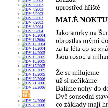
uprostřed hřiště
MALÉ NOKTU
Jako smrky na Š
obrostlas mými d
za ta léta co se z
Jsou rosou a mlha
Že se milujeme
už si neříkáme
Balíme nohy do d
Dvě sousední stav
co základy mají h