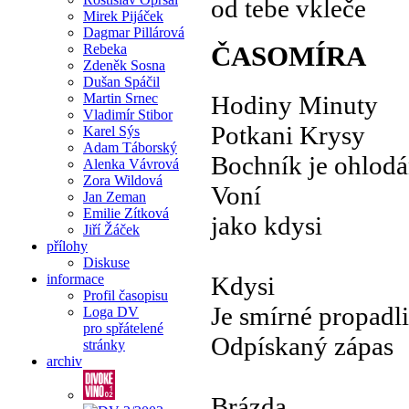
od tebe vkleče
Mirek Pijáček
Dagmar Pillárová
ČASOMÍRA
Rebeka
Zdeněk Sosna
Dušan Spáčil
Hodiny Minuty
Martin Srnec
Vladimír Stibor
Potkani Krysy
Karel Sýs
Adam Táborský
Bochník je ohlod
Alenka Vávrová
Zora Wildová
Voní
Jan Zeman
Emilie Zítková
jako kdysi
Jiří Žáček
přílohy
Diskuse
Kdysi
informace
Profil časopisu
Je smírné propadli
Loga DV
pro spřátelené
Odpískaný zápas
stránky
archiv
Brázda