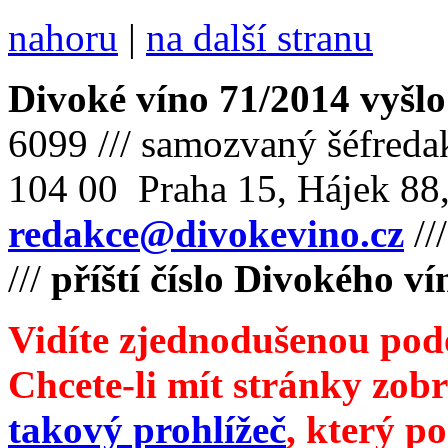
nahoru
|
na další stranu
Divoké víno 71/2014 vyšlo
6099 /// samozvaný šéfreda
104 00 Praha 15, Hájek 88,
redakce@divokevino.cz
//
///
příští číslo Divokého v
Vidíte zjednodušenou pod
Chcete-li mít stránky zobr
takový prohlížeč
, který p