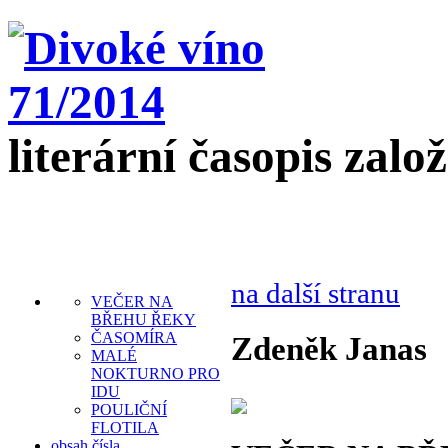
literární časopis zalo
na další stranu
VEČER NA
BŘEHU ŘEKY
ČASOMÍRA
Zdeněk Janas
MALÉ
NOKTURNO PRO
IDU
POULIČNÍ
FLOTILA
obsah čísla