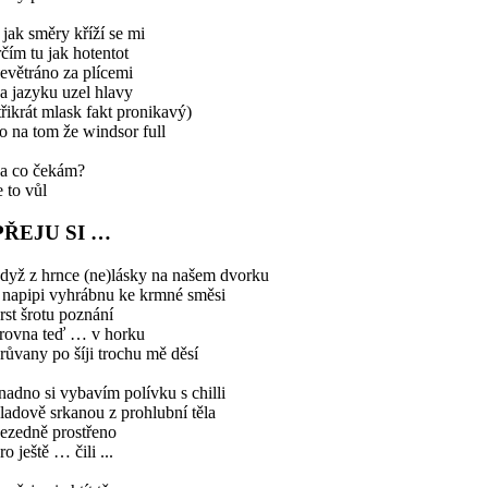
 jak směry kříží se mi
rčím tu jak hotentot
evětráno za plícemi
a jazyku uzel hlavy
třikrát mlask fakt pronikavý)
o na tom že windsor full
a co čekám?
e to vůl
PŘEJU SI …
dyž z hrnce (ne)lásky na našem dvorku
 napipi vyhrábnu ke krmné směsi
rst šrotu poznání
rovna teď … v horku
růvany po šíji trochu mě děsí
nadno si vybavím polívku s chilli
ladově srkanou z prohlubní těla
ezedně prostřeno
ro ještě … čili ...