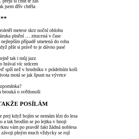
.. přeju si chtít tě zas
ak jsem dřív chtěla
***
roletěl meteor skrz noční oblohu
áruka plnění … ztracená v čase
 nejlepším případě smetená do rohu
dyž přát si právě to je dávno pasé
tejně tak i můj jazz
o hrával víc srdcem
eď spíš než v hrudníku v prádelním koši
ivota motá se jak špunt na vývrtce
zpomínka?
a brouká o světlonoši
TAKŽE POSÍLÁM
e prej když bojím se nemám lézt do lesa
o a tak brodím se po lejtka v hnoji
eknu vám po pravdě fakt žádná noblesa
 závoji plným much vždycky se rojí