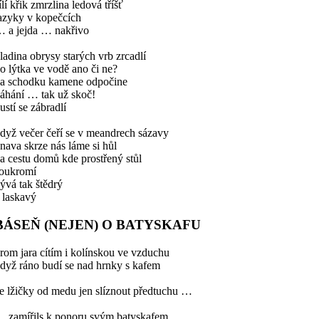
ílí křik zmrzlina ledová tříšť
azyky v kopečcích
 a jejda … nakřivo
ladina obrysy starých vrb zrcadlí
o lýtka ve vodě ano či ne?
a schodku kamene odpočine
áhání … tak už skoč!
ustí se zábradlí
dyž večer čeří se v meandrech sázavy
nava skrze nás láme si hůl
a cestu domů kde prostřený stůl
oukromí
ývá tak štědrý
 laskavý
BÁSEŇ (NEJEN) O BATYSKAFU
rom jara cítím i kolínskou ve vzduchu
dyž ráno budí se nad hrnky s kafem
e lžičky od medu jen slíznout předtuchu …
 zamířils k ponoru svým batyskafem