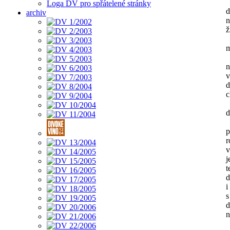
Loga DV pro spřátelené stránky
d
archiv
n
ž
m
n
v
d
c
d
p
r
v
j
t
d
i
d
n