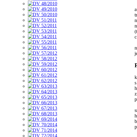
a
t
n
n
(
c
n
j
k
s
h
z
p
s
h
b
p