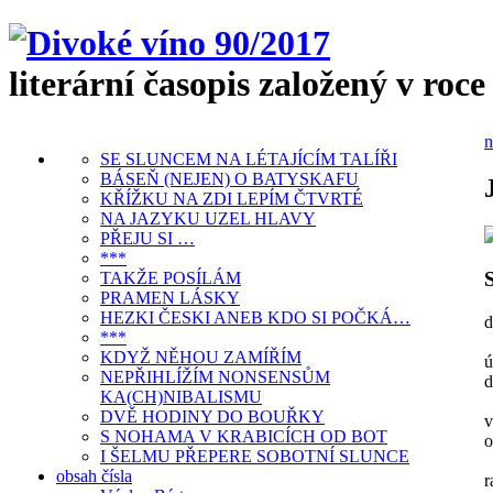
literární časopis založený v roce
n
SE SLUNCEM NA LÉTAJÍCÍM TALÍŘI
BÁSEŇ (NEJEN) O BATYSKAFU
KŘÍŽKU NA ZDI LEPÍM ČTVRTÉ
NA JAZYKU UZEL HLAVY
PŘEJU SI …
***
TAKŽE POSÍLÁM
PRAMEN LÁSKY
HEZKI ČESKI ANEB KDO SI POČKÁ…
d
***
KDYŽ NĚHOU ZAMÍŘÍM
ú
NEPŘIHLÍŽÍM NONSENSŮM
d
KA(CH)NIBALISMU
DVĚ HODINY DO BOUŘKY
v
S NOHAMA V KRABICÍCH OD BOT
o
I ŠELMU PŘEPERE SOBOTNÍ SLUNCE
obsah čísla
r