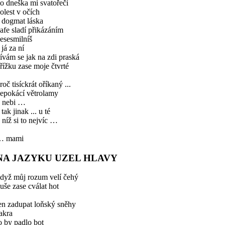
o dneška mi svatořečí
olest v očích
 dogmat láska
afe sladí přikázáním
esesmilníš
 já za ní
ívám se jak na zdi praská
řížku zase moje čtvrté
roč tisíckrát oříkaný ...
epokácí větrolamy
 nebi …
 tak jinak ... u té
 níž si to nejvíc …
… mami
NA JAZYKU UZEL HLAVY
dyž můj rozum velí čehý
uše zase cválat hot
en zadupat loňský sněhy
akra
o by padlo bot