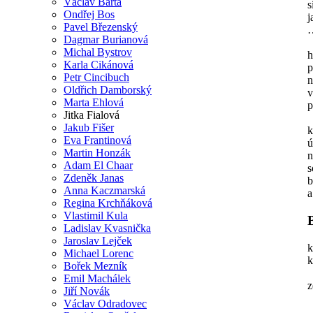
Václav Bárta
s
Ondřej Bos
j
Pavel Březenský
…
Dagmar Burianová
Michal Bystrov
h
Karla Cikánová
p
Petr Cincibuch
n
Oldřich Damborský
v
Marta Ehlová
p
Jitka Fialová
Jakub Fišer
k
Eva Frantinová
ú
Martin Honzák
n
Adam El Chaar
s
Zdeněk Janas
b
Anna Kaczmarská
a
Regina Krchňáková
Vlastimil Kula
Ladislav Kvasnička
Jaroslav Lejček
k
Michael Lorenc
k
Bořek Mezník
Emil Machálek
z
Jiří Novák
Václav Odradovec
…