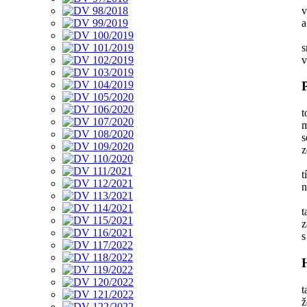
v
a
s
v
t
m
s
z
t
n
t
z
s
t
ž