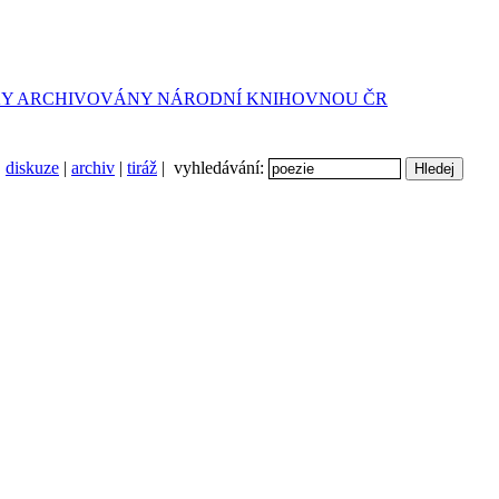
diskuze
|
archiv
|
tiráž
| vyhledávání: