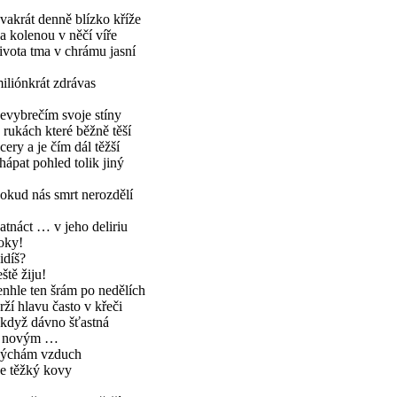
vakrát denně blízko kříže
a kolenou v něčí víře
ivota tma v chrámu jasní
iliónkrát zdrávas
evybrečím svoje stíny
 rukách které běžně těší
cery a je čím dál těžší
hápat pohled tolik jiný
okud nás smrt nerozdělí
atnáct … v jeho deliriu
oky!
idíš?
eště žiju!
enhle ten šrám po nedělích
rží hlavu často v křeči
 když dávno šťastná
s novým …
ýchám vzduch
e těžký kovy