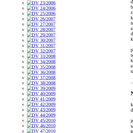
d
b
z
k
n
a
d
k
p
n
k
a
u
k
d
j
s
t