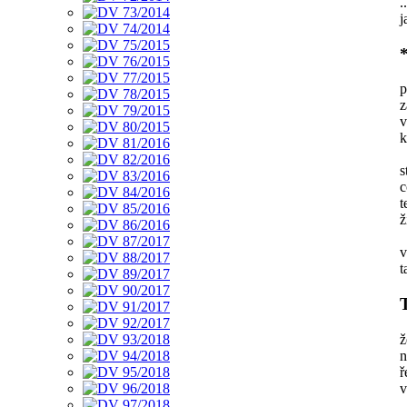
.
j
p
z
v
k
s
c
t
ž
v
t
ž
n
ř
v