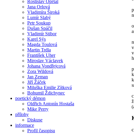
Rostislav Opršal
Jana Orlová
p
Vladimíra Široká
n
Lumír Slabý
Petr Soukup
o
Dušan Spáčil
a
Vladimír Stibor
Karel Sýs
n
Magda Toulová
v
Martin Trdla
v
František Uher
h
Miroslav Václavek
Johana Vondřejcová
p
Zora Wildová
k
Jan Zeman
k
Jiří Žáček
s
Miluška Emilie Zítková
Bohumil Ždichynec
c
poetický démon
ž
Oldřich Antonín Hostaša
(
Mike Perry
přílohy
Diskuse
informace
c
Profil časopisu