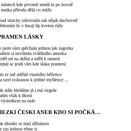
 místech kde prvotně smrdí to po hovně
 matka příroda dělá co může
nad strachy odrovnám tak nějak duchovně
ědomím že v hnoji líp kvetou růže
PRAMEN LÁSKY
o jsem vám spěchala jednou jak zagorka
álem si nevšimla zvláštního amorka
eděl mi na skříni a mířil k rameni
eptal se jestli vím kde láska pramení
ím ze mě udělal vlastního běžence
a uzel svázanou k jediné myšlence ...
ak stále hledáme já i má virgule
atím však k lítosti
 výsledkem na nule
HEZKI ČESKI ANEB KDO SI POČKÁ…
ak dlouho se hází džbánem
e zas jednou trhne si