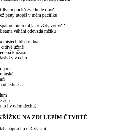
řílivem pocitů zvednuté obočí
ež prsty utopíš v mém pacifiku
spalou touhu mi jako vždy zotročíš
ž sama váhání odevzdá mžiku
a místech blízko dna
 citlivé úžině
edená k úžasu
lasivky v echu
o jaru
olínské
afi
nad jedině …
ítím
e žiju
a to i v tvém dechu)
KŘÍŽKU NA ZDI LEPÍM ČTVRTÉ
izí chápou líp než vlastní …