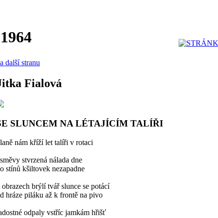
 1964
a další stranu
Jitka Fialová
SE SLUNCEM NA LÉTAJÍCÍM TALÍŘI
laně nám kříží let talíři v rotaci
směvy stvrzená nálada dne
o stínů kšiltovek nezapadne
 obrazech brýlí tvář slunce se potácí
d hráze piláku až k frontě na pivo
adostné odpaly vstříc jamkám hřišť