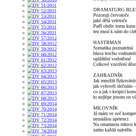
DRAMATURG BLE
Pozoruji červotoče
jaké dělá veletoče
Patří obdiv tomu kusu
ten musí k nám do cir
HASTRMAN
Somatika poznatelná
hlava trochu vodnatel
opláštění vodotěsné
Celkové vzezření děs
ZAHRADNÍK
Jak množiti řízkování
jak vyhovět slečnám 
co a jak s kropicí konv
to nejlépe jenom on ví
MILOVNÍK
Já mám ve své kompet
neustálou apetenci
Na omamnou mluvu t
zatím každá naletěla