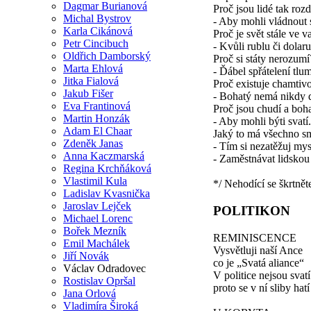
Dagmar Burianová
Proč jsou lidé tak rozd
Michal Bystrov
- Aby mohli vládnout s
Karla Cikánová
Proč je svět stále ve v
Petr Cincibuch
- Kvůli rublu či dolaru
Oldřich Damborský
Proč si státy nerozumí
Marta Ehlová
- Ďábel spřátelení tlum
Jitka Fialová
Proč existuje chamtivo
Jakub Fišer
- Bohatý nemá nikdy d
Eva Frantinová
Proč jsou chudí a boha
Martin Honzák
- Aby mohli býti svatí.
Adam El Chaar
Jaký to má všechno s
Zdeněk Janas
- Tím si nezatěžuj mys
Anna Kaczmarská
- Zaměstnávat lidskou
Regina Krchňáková
Vlastimil Kula
*/ Nehodící se škrtnět
Ladislav Kvasnička
Jaroslav Lejček
POLITIKON
Michael Lorenc
Bořek Mezník
REMINISCENCE
Emil Machálek
Vysvětluji naší Ance
Jiří Novák
co je „Svatá aliance“
Václav Odradovec
V politice nejsou svatí
Rostislav Opršal
proto se v ní sliby hatí
Jana Orlová
Vladimíra Široká