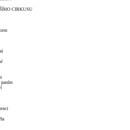
ŠÍHO CIRKUSU
kusu
ná
né
m
– paním
í
enci
ěla