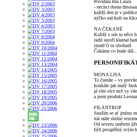
Povídala teta Laura
- nechci doma dinosau
každý den je v politic
nýčko má kufr na klic
NA ČEKANÉ
Každý z nás tu něco h
radil stavěl klamal hati
ztratil či se obohatil
Čekáme co bude dál
PERSONIFIKÁ
MONA LISA
To čumíte – vy prevít
koukáte jak malý Jard
já vím více než vy vít
a jsem produkt Leona
FILANTROP
Snažím se ať jméno m
má stále slušné renom
Od severu směrem již
býti prospěšný svým b