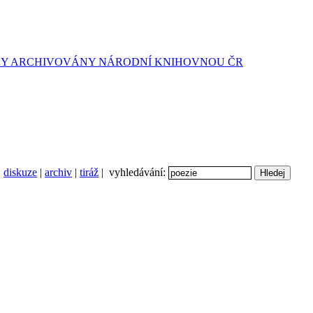
diskuze
|
archiv
|
tiráž
| vyhledávání: