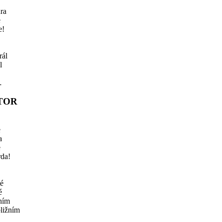
ra
e
e!
rál
l
…
TOR
e
a
e
rda!
é
é
ním
ližním