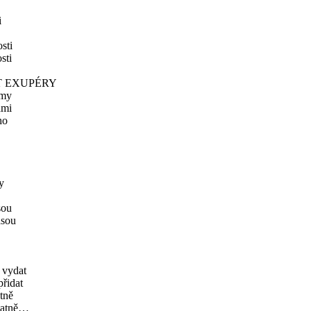
i
sti
sti
T EXUPÉRY
ámy
ami
ho
y
sou
asou
 vydat
řidat
tně
tatně…