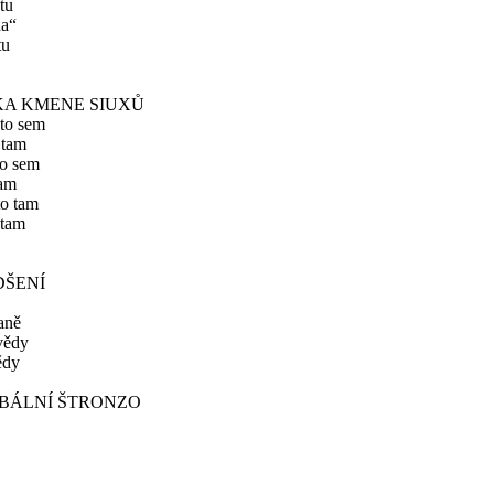
tu
da“
tu
KA KMENE SIUXŮ
 to sem
 tam
to sem
tam
to tam
 tam
DŠENÍ
aně
vědy
ědy
BÁLNÍ ŠTRONZO