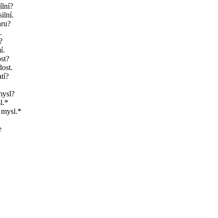
ílní?
ilní.
aru?
.
?
í.
st?
ost.
tí?
mysl?
l.*
 mysl.*
e