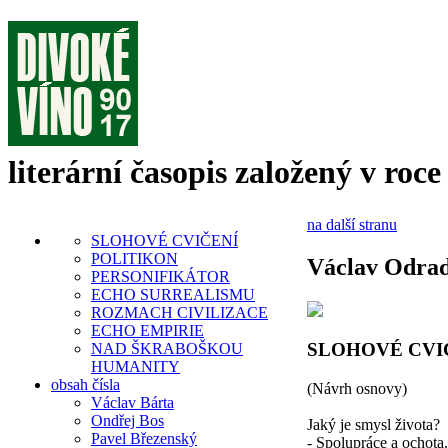
literární časopis založený v roce
na další stranu
SLOHOVÉ CVIČENÍ
POLITIKON
Václav Odra
PERSONIFIKÁTOR
ECHO SURREALISMU
ROZMACH CIVILIZACE
ECHO EMPIRIE
SLOHOVÉ CVI
NAD ŠKRABOŠKOU
HUMANITY
obsah čísla
(Návrh osnovy)
Václav Bárta
Ondřej Bos
Jaký je smysl života?
Pavel Březenský
- Spolupráce a ochota.