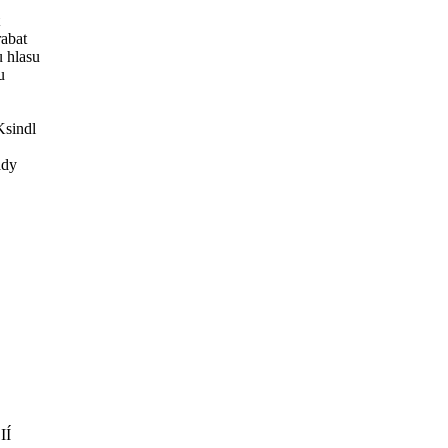
rabat
 hlasu
u
Ksindl
ády
IÍ