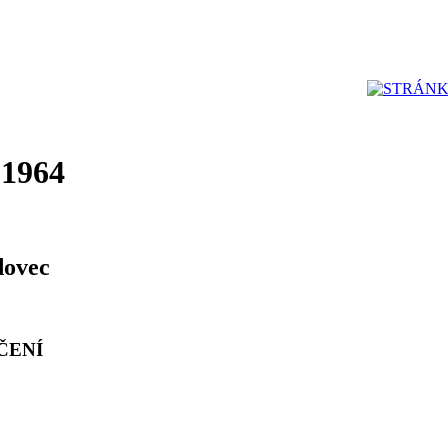
 1964
dovec
ČENÍ