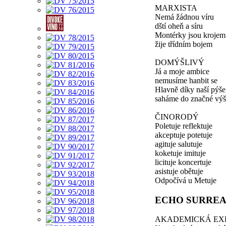
MARXISTA
Nemá žádnou víru
dští oheň a síru
Montérky jsou krojem
žije třídním bojem
DOMÝŠLIVÝ
Já a moje ambice
nemusíme hanbit se
Hlavně díky naší pýše
saháme do značné výš
ČINORODÝ
Poletuje reflektuje
akceptuje potetuje
agituje salutuje
koketuje imituje
licituje koncertuje
asistuje obětuje
Odpočívá u Metuje
ECHO SURREA
AKADEMICKÁ EX