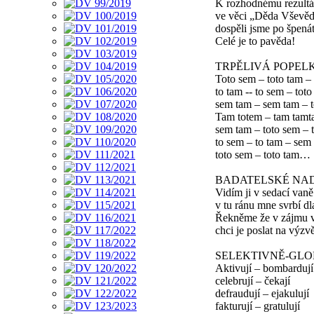
K rozhodnému rezultá
ve věci „Děda Vševě
dospěli jsme po špená
Celé je to pavěda!
TRPĚLIVÁ POPEL
Toto sem – toto tam –
to tam -- to sem – toto
sem tam – sem tam – 
Tam totem – tam tam
sem tam – toto sem – 
to sem – to tam – sem
toto sem – toto tam…
BADATELSKÉ NA
Vidím ji v sedací vaně
v tu ránu mne svrbí dl
Řekněme že v zájmu 
chci je poslat na výzv
SELEKTIVNĚ-GLO
Aktivují – bombardují
celebrují – čekají
defraudují – ejakulují
fakturují – gratulují