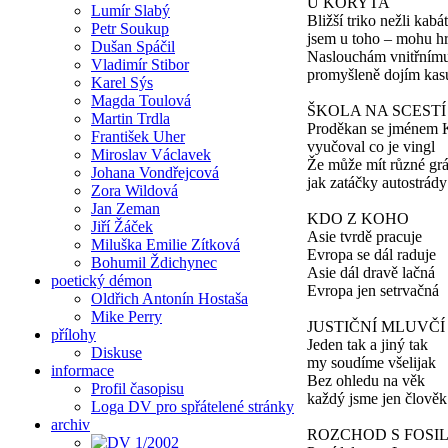
U KORYTA
Lumír Slabý
Bližší triko nežli kabát
Petr Soukup
jsem u toho – mohu h
Dušan Spáčil
Naslouchám vnitřnímu
Vladimír Stibor
promyšleně dojím kas
Karel Sýs
Magda Toulová
ŠKOLA NA SCESTÍ
Martin Trdla
Proděkan se jménem 
František Uher
vyučoval co je vingl
Miroslav Václavek
Že může mít různé gr
Johana Vondřejcová
jak zatáčky autostrády
Zora Wildová
Jan Zeman
KDO Z KOHO
Jiří Žáček
Asie tvrdě pracuje
Miluška Emilie Zítková
Evropa se dál raduje
Bohumil Ždichynec
Asie dál dravě lačná
poetický démon
Evropa jen setrvačná
Oldřich Antonín Hostaša
Mike Perry
JUSTIČNÍ MLUVČÍ
přílohy
Jeden tak a jiný tak
Diskuse
my soudíme všelijak
informace
Bez ohledu na věk
Profil časopisu
každý jsme jen člověk
Loga DV pro spřátelené stránky
archiv
ROZCHOD S FOSIL