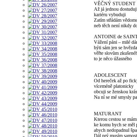
VĚČNÝ STUDENT
Až já jednou dostuduj
kariéru vybuduji
Zatím střádám vědomo
neb těch není nikdy do
ANTOINE de SAIN
Vážení páni – milé d
býti sám jen se hvězd
věřte slovům zkušené
to je něco úžasného
ADOLESCENT
Od hereček až po fick
víceméně platonicky
obcuji se ženskou krá
Na ní se mé smysly p
MATURANT
Kterou cestou se mám
ke komu bych se měl p
abych nedopadnul špa
Dál prý musím samos