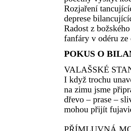
Rozjaření tancující
deprese bilancující
Radost z božského
fanfáry v odéru ze
POKUS O BIL
VALAŠSKÉ STA
I když trochu unav
na zimu jsme připr
dřevo – prase – sli
mohou přijít fujavi
PŘÍMLUVNÁ M