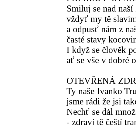
Smiluj se nad naší 
vždyť my tě slavím
a odpusť nám z naš
časté stavy kocovi
I když se člověk p
ať se vše v dobré o
OTEVŘENÁ ZDR
Ty naše Ivanko T
jsme rádi že jsi ta
Nechť se dál množ
- zdraví tě čeští t