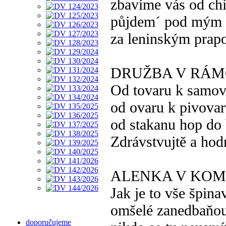
zbavíme vás od ch
půjdem´ pod mým
za leninským prap
DRUŽBA V RÁM
Od tovaru k samov
od ovaru k pivova
od stakanu hop do
Zdrávstvujtě a hod
ALENKA V KO
Jak je to vše špin
omšelé zanedbaňo
doporučujeme