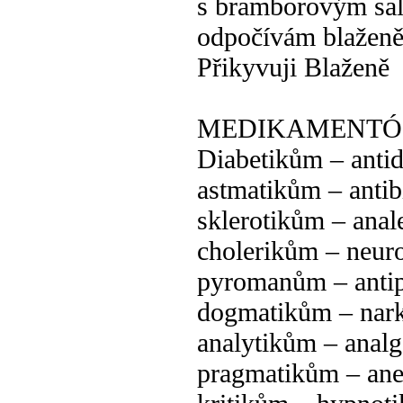
s bramborovým sa
odpočívám blažen
Přikyvuji Blaženě
MEDIKAMENTÓ
Diabetikům – anti
astmatikům – anti
sklerotikům – ana
cholerikům – neur
pyromanům – anti
dogmatikům – nar
analytikům – anal
pragmatikům – ane