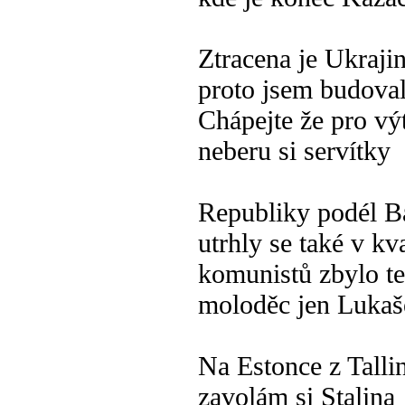
Ztracena je Ukraji
proto jsem budova
Chápejte že pro vý
neberu si servítky
Republiky podél B
utrhly se také v kv
komunistů zbylo t
moloděc jen Luka
Na Estonce z Talli
zavolám si Stalina