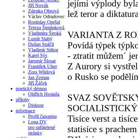
jejími výplody byl
Jiří Novák
Zdenka Obrová
lež teror a diktatur
Václav Odradovec
Rostislav Opršal
Tereza Šimůnková
VARIANTA Z RO
Vladimíra Široká
Lumír Slabý
Povídá týpek týpk
Dušan Spáčil
Vladimír Stibor
- ztratit můžem´ j
Karel Sýs
Jaromír Šlosar
Z Aurory si vystře
František Uher
Zora Wildová
o Rusko se podělí
Jan Zeman
Jiří Žáček
poetický démon
Oldřich Hostaša
SVAZ SOVĚTSK
přílohy
Diskuse
SOCIALISTICK
informace
Tisíce verst a tisíc
Profil časopisu
Loga DV
statisíce s prache
pro spřátelené
stránky