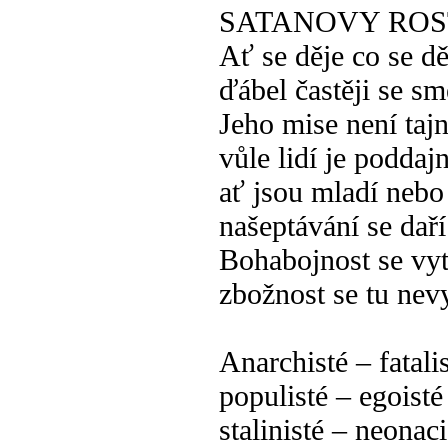
SATANOVY ROS
Ať se děje co se dě
ďábel častěji se sm
Jeho mise není taj
vůle lidí je poddaj
ať jsou mladí nebo 
našeptávání se daří
Bohabojnost se vyt
zbožnost se tu nev
Anarchisté – fatali
populisté – egoisté
stalinisté – neonaci