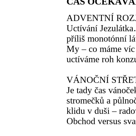
ČAS OČEKÁVÁ
ADVENTNÍ ROZ
Uctívání Jezulátk
příliš monotónní lá
My – co máme víc
uctíváme roh kon
VÁNOČNÍ STŘE
Je tady čas vánoče
stromečků a půlno
klidu v duši – rad
Obchod versus sva