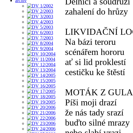
Dělníci a soudruzi
archiv
zahalení do hrůzy
LIKVIDAČNÍ LO
Na bázi teroru
scénářem hororu
ať si lid proklestí
cestičku ke štěstí
MOTÁK Z GUL
Píši moji drazí
že nás tady srazí
buďto silné mrazy
nebo slabí vrazi