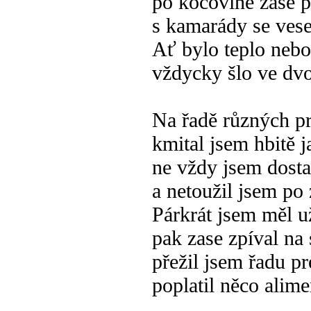
po kocovině zase p
s kamarády se vese
Ať bylo teplo neb
vždycky šlo ve dv
Na řadě různých p
kmital jsem hbitě j
ne vždy jsem dosta
a netoužil jsem po 
Párkrát jsem měl 
pak zase zpíval na 
přežil jsem řadu pr
poplatil něco alime