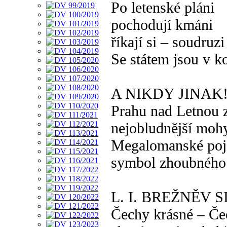
Po letenské pláni
pochodují kmáni
říkají si – soudruzi
Se státem jsou v k
A NIKDY JINAK
Prahu nad Letnou 
nejobludnější moh
Megalomanské poj
symbol zhoubného 
L. I. BREŽNĚV S
Čechy krásné – Č