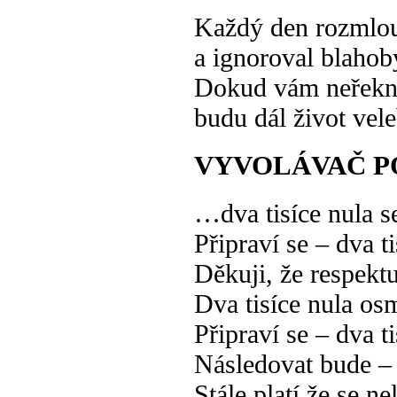
Každý den rozmlo
a ignoroval blahob
Dokud vám neřek
budu dál život vele
VYVOLÁVAČ P
…dva tisíce nula 
Připraví se – dva t
Děkuji, že respektu
Dva tisíce nula os
Připraví se – dva t
Následovat bude – 
Stále platí že se ne