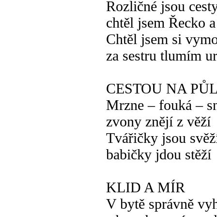
Rozličné jsou cest
chtěl jsem Řecko 
Chtěl jsem si vymo
za sestru tlumím u
CESTOU NA PŮLN
Mrzne – fouká – s
zvony znějí z věží
Tvářičky jsou svěž
babičky jdou stěží
KLID A MÍR
V bytě správně vy