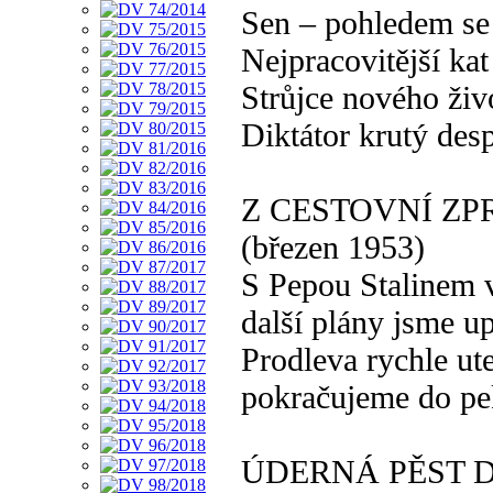
Sen – pohledem se 
Nejpracovitější kat
Strůjce nového živ
Diktátor krutý des
Z CESTOVNÍ ZP
(březen 1953)
S Pepou Stalinem v
další plány jsme up
Prodleva rychle ut
pokračujeme do pe
ÚDERNÁ PĚST 