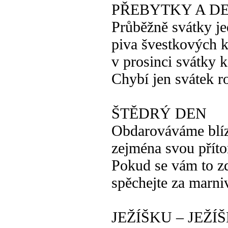
PŘEBYTKY A DE
Průběžně svátky je
piva švestkových 
v prosinci svátky
Chybí jen svátek 
ŠTĚDRÝ DEN
Obdarováváme blí
zejména svou přít
Pokud se vám to z
spěchejte za marni
JEŽÍŠKU – JEŽ