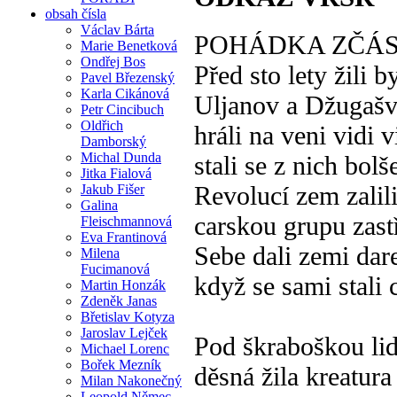
obsah čísla
Václav Bárta
POHÁDKA ZČÁS
Marie Benetková
Ondřej Bos
Před sto lety žili by
Pavel Březenský
Karla Cikánová
Uljanov a Džugašvi
Petr Cincibuch
Oldřich
hráli na veni vidi v
Damborský
Michal Dunda
stali se z nich bolš
Jitka Fialová
Revolucí zem zalil
Jakub Fišer
Galina
carskou grupu zastř
Fleischmannová
Eva Frantinová
Sebe dali zemi da
Milena
Fucimanová
když se sami stali
Martin Honzák
Zdeněk Janas
Břetislav Kotyza
Jaroslav Lejček
Pod škraboškou li
Michael Lorenc
Bořek Mezník
děsná žila kreatura
Milan Nakonečný
Leopold Němec