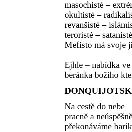
masochisté – extré
okultisté – radikali
revanšisté – islámi
teroristé – satanist
Mefisto má svoje ji
Ejhle – nabídka ve
beránka božího kte
DONQUIJOTSK
Na cestě do nebe
pracně a neúspěšn
překonáváme bari