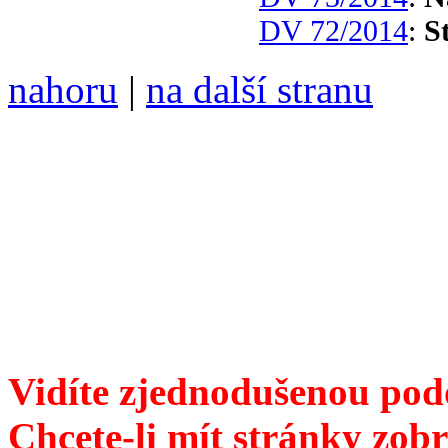
DV 72/2014
:
S
nahoru
|
na další stranu
Divoké víno 92/2017 vyšlo
ISSN 1214-6099 /// samozv
104 00 Praha 10, Hájek 88,
redakce@divokevino.cz
//
///
příští číslo Divokého v
Vidíte zjednodušenou pod
Chcete-li mít stránky zobr