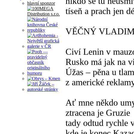
nikdo se tu neusmí
hlavní sponzor
tíseň a prach jen 
VĚČNÝ VLADIMÍ
Civí Lenin v mauz
Rusko má jak na v
Úžas – pěna u tla
z americké reklam
Ať mne někdo umy
ztracena je Gruzie
tady odtud rychle 
kde je konec Kaz