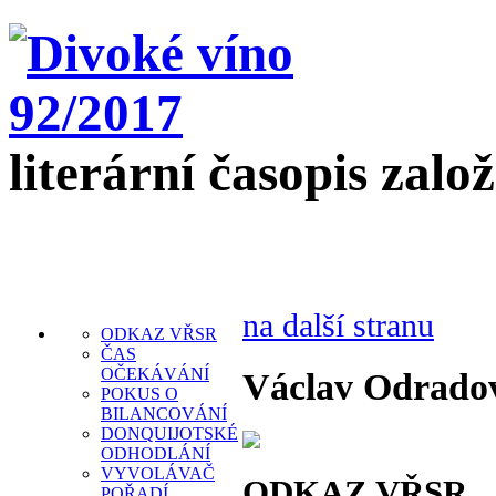
literární časopis zalo
na další stranu
ODKAZ VŘSR
ČAS
OČEKÁVÁNÍ
Václav Odrado
POKUS O
BILANCOVÁNÍ
DONQUIJOTSKÉ
ODHODLÁNÍ
VYVOLÁVAČ
ODKAZ VŘSR
POŘADÍ