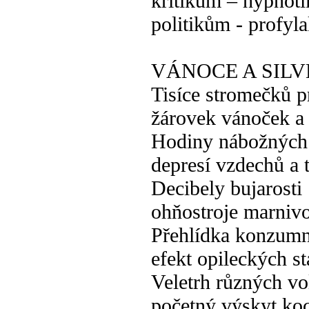
kritikům – hypnot
politikům - profyl
VÁNOCE A SILV
Tisíce stromečků 
žárovek vánoček a
Hodiny nábožných 
depresí vzdechů a t
Decibely bujarosti
ohňostroje marnivo
Přehlídka konzumn
efekt opileckých s
Veletrh různých vo
početný výskyt ko