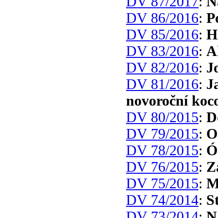
DV 87/2017
:
N
DV 86/2016
:
P
DV 85/2016
:
H
DV 83/2016
:
A
DV 82/2016
:
J
DV 81/2016
:
J
novoroční koc
DV 80/2015
:
D
DV 79/2015
:
O
DV 78/2015
:
Ó
DV 76/2015
:
Z
DV 75/2015
:
M
DV 74/2014
:
S
DV 73/2014
:
N