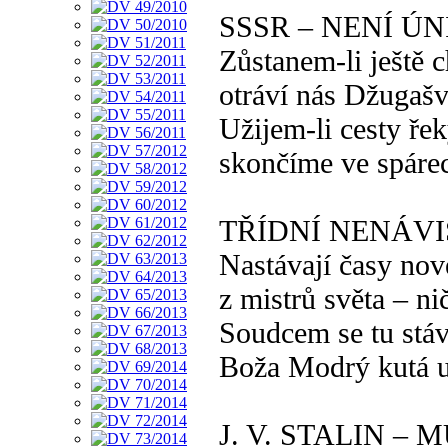
SSSR – NENÍ Ú
Zůstanem-li ještě c
otráví nás Džugašv
Užijem-li cesty ře
skončíme ve spáre
TŘÍDNÍ NENÁVI
Nastávají časy nov
z mistrů světa – n
Soudcem se tu stá
Boža Modrý kutá 
J. V. STALIN –