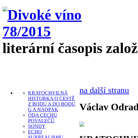
literární časopis zalo
na další stranu
KRATOCHVILNÁ
HISTORKA O CESTĚ
Václav Odrad
Z BODU A DO BODU
G A NAOPAK
ÓDA CECHU
POVALEČŮ
SONDY
ECHO
SURREALISMU