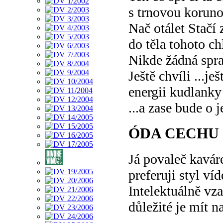
s trnovou koruno
Nač otálet Stačí 
do těla tohoto ch
Nikde žádná spr
Ještě chvíli ...je
energii kudlank
...a zase bude o
ÓDA CECHU
Já povaleč kavár
preferuji styl ví
Intelektuálně vza
důležité je mít n