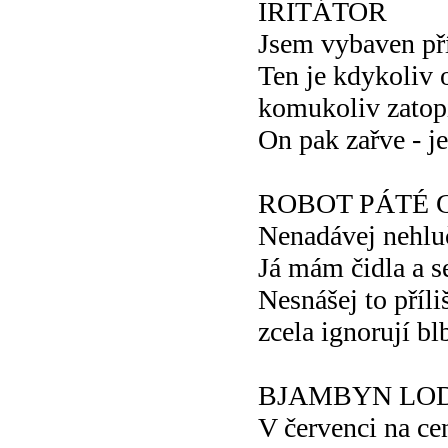
IRITÁTOR
Jsem vybaven p
Ten je kdykoliv 
komukoliv zatopi
On pak zařve - je 
ROBOT PÁTÉ 
Nenadávej nehlu
Já mám čidla a s
Nesnášej to příli
zcela ignorují bl
BJAMBYN LO
V červenci na ce