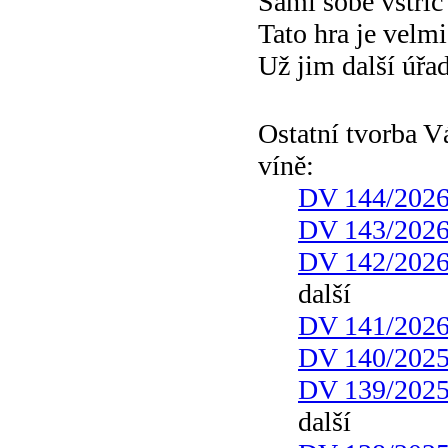
Sami sobě vstří
Tato hra je velmi
Už jim další úřad
Ostatní tvorba 
víně:
DV 144/202
DV 143/202
DV 142/202
další
DV 141/202
DV 140/202
DV 139/202
další