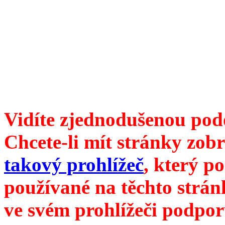
ISSN 1214-6099 /// samozv
104 00 Praha 10, Hájek 88,
redakce@divokevino.cz
//
///
příští číslo Divokého ví
Vidíte zjednodušenou pod
Chcete-li mít stránky zobr
takový prohlížeč
, který p
používané na těchto strán
ve svém prohlížeči podpor