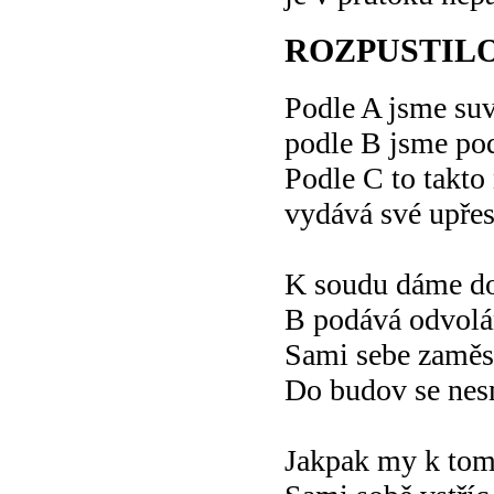
ROZPUSTILO
Podle A jsme su
podle B jsme pod
Podle C to takto
vydává své upře
K soudu dáme do
B podává odvolá
Sami sebe zaměs
Do budov se nes
Jakpak my k tom