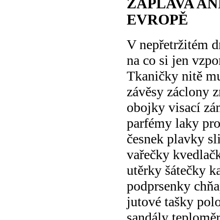
ZÁPLAVA AN
EVROPĚ
V nepřetržitém 
na co si jen vzp
Tkaničky nitě m
závěsy záclony z
obojky visací z
parfémy laky pr
česnek plavky sl
vařečky kvedlač
utěrky šátečky k
podprsenky chňa
jutové tašky pol
sandály teplomě