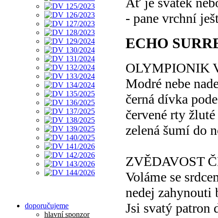
Ať je svátek neb
- pane vrchní ješ
ECHO SURR
OLYMPIONIK 
Modré nebe nad
černá dívka pod
červené rty žluté
zelená šumí do n
ZVĚDAVOST 
Voláme se srdce
nedej zahynouti
Jsi svatý patron d
doporučujeme
hlavní sponzor