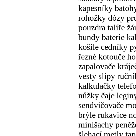
kapesníky batohy
rohožky dózy pro
pouzdra talíře ž
bundy baterie ka
košile cedníky 
řezné kotouče h
zapalovače kráje
vesty slipy ručn
kalkulačky tele
nůžky čaje legin
sendvičovače mo
brýle rukavice n
minišachy peněž
šlehací metly tap