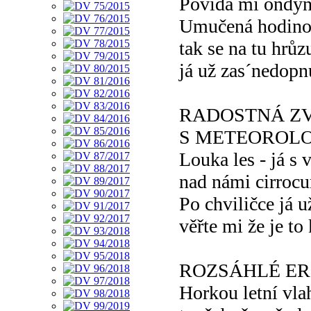
Povídá mi ondy
Umučená hodin
tak se na tu hrůz
já už zas´nedopn
RADOSTNÁ Z
S METEOROL
Louka les - já s
nad námi cirroc
Po chviličce já u
věřte mi že je to
ROZSÁHLÉ ER
Horkou letní vl