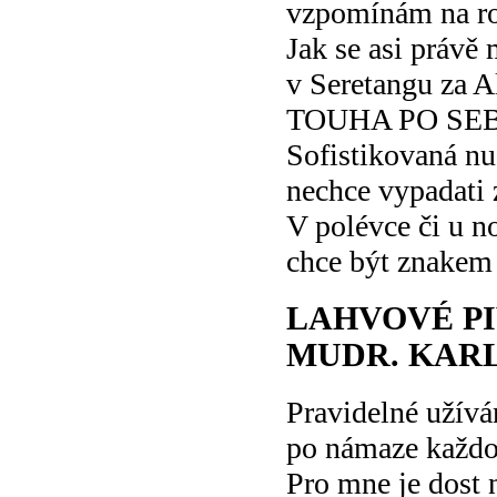
vzpomínám na ro
Jak se asi právě 
v Seretangu za Al
TOUHA PO SE
Sofistikovaná nu
nechce vypadati 
V polévce či u n
chce být znakem
LAHVOVÉ PI
MUDR. KAR
Pravidelné užívá
po námaze každo
Pro mne je dost 