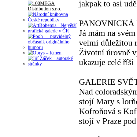
jakpak to asi udě
PANOVNICKÁ
Já mám na svém 
velmi důležitou 
Životní úrovně v
ukazuje celé říši
GALERIE SVĚ
Nad coloradský
stojí Mary s lor
Kofroňová s Ko
stojí v Praze po