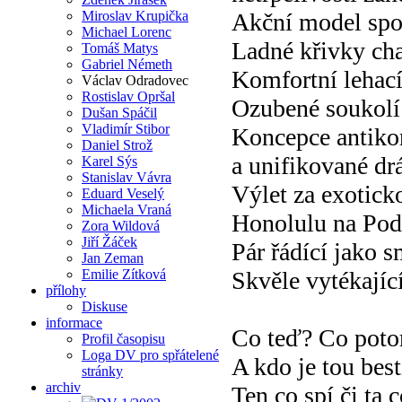
Miroslav Krupička
Akční model spol
Michael Lorenc
Ladné křivky cha
Tomáš Matys
Gabriel Németh
Komfortní lehací
Václav Odradovec
Rostislav Opršal
Ozubené soukolí
Dušan Spáčil
Vladimír Stibor
Koncepce antiko
Daniel Strož
a unifikované dr
Karel Sýs
Stanislav Vávra
Výlet za exotick
Eduard Veselý
Michaela Vraná
Honolulu na Po
Zora Wildová
Jiří Žáček
Pár řádící jako 
Jan Zeman
Emilie Zítková
Skvěle vytékajíc
přílohy
Diskuse
informace
Co teď? Co pot
Profil časopisu
Loga DV pro spřátelené
A kdo je tou best
stránky
archiv
Ten co spí či ta 