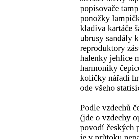
popisovače tamp
ponožky lampič
kladiva kartáče š
ubrusy sandály 
reproduktory zás
halenky jehlice 
harmoniky čepic
kolíčky nářadí h
ode všeho statisí
Podle vzdechů č
(jde o vzdechy o
povodí českých 
je v průtoku nep