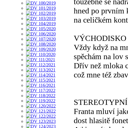
toužebně se ňad
hned po prvním
na celičkém kont
VÝCHODISKO
Vždy když na mn
spěchám na lov 
Dřív než mloka c
což mne též zbav
STEREOTYPNÍ
Franta mluví ja
dost hlasitě fone