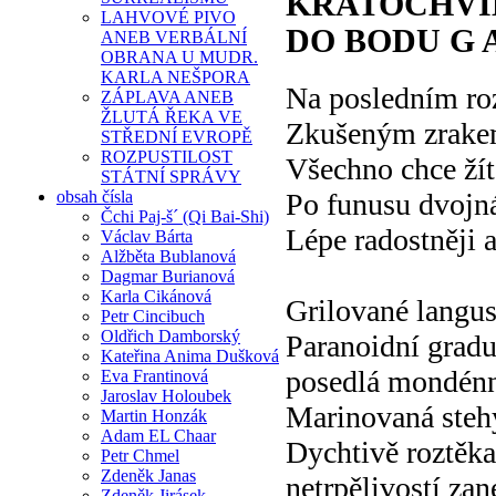
KRATOCHVIL
LAHVOVÉ PIVO
DO BODU G 
ANEB VERBÁLNÍ
OBRANA U MUDR.
KARLA NEŠPORA
Na posledním roz
ZÁPLAVA ANEB
ŽLUTÁ ŘEKA VE
Zkušeným zrakem
STŘEDNÍ EVROPĚ
ROZPUSTILOST
Všechno chce žít
STÁTNÍ SPRÁVY
obsah čísla
Po funusu dvojn
Čchi Paj-š´ (Qi Bai-Shi)
Lépe radostněji a
Václav Bárta
Alžběta Bublanová
Dagmar Burianová
Karla Cikánová
Grilované langus
Petr Cincibuch
Oldřich Damborský
Paranoidní gradu
Kateřina Anima Dušková
posedlá mondénn
Eva Frantinová
Jaroslav Holoubek
Marinovaná steh
Martin Honzák
Adam EL Chaar
Dychtivě roztěk
Petr Chmel
Zdeněk Janas
netrpělivostí za
Zdeněk Jirásek