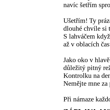
navíc šetřím spro
Ušetřím! Ty práz
dlouhé chvíle si
S lahváčem když
až v oblacích čast
Jako oko v hlavě
důležitý pitný re
Kontrolku na de
Nemějte mne za 
Při námaze každo