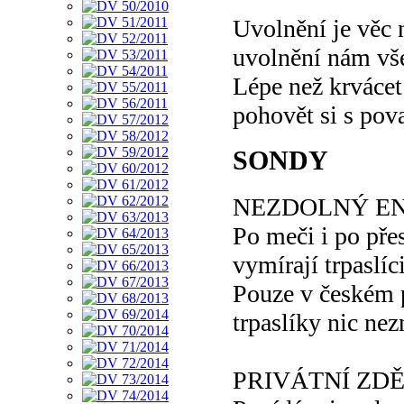
Uvolnění je věc 
uvolnění nám vš
Lépe než krvácet 
pohovět si s pov
SONDY
NEZDOLNÝ E
Po meči i po přes
vymírají trpaslíc
Pouze v českém p
trpaslíky nic nez
PRIVÁTNÍ ZDĚ