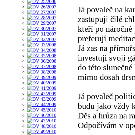
Já povaleč na ka
zastupuji čilé ch
kteří po náročné 
preferují meditac
Já zas na přímořs
investuji svoji g
do této slunečné
mimo dosah drsn
Já povaleč politi
budu jako vždy k
Děs a hrůza na ra
Odpočívám v opo