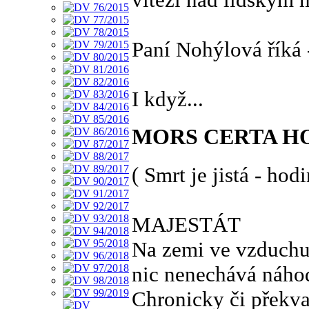
Paní Nohýlová říká 
I když...
MORS CERTA H
( Smrt je jistá - hodi
MAJESTÁT
Na zemi ve vzduchu
nic nenechává náho
Chronicky či překv