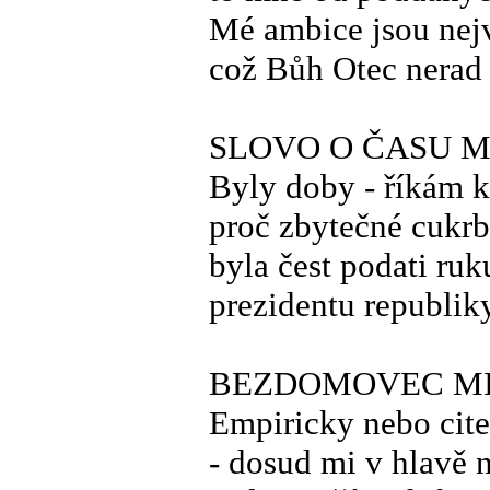
Mé ambice jsou nej
což Bůh Otec nerad 
SLOVO O ČASU 
Byly doby - říkám 
proč zbytečné cukrb
byla čest podati ruk
prezidentu republik
BEZDOMOVEC MI
Empiricky nebo cit
- dosud mi v hlavě 