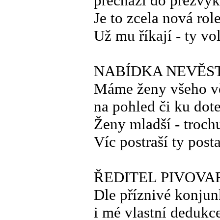
přechází do přežvý
Je to zcela nová rol
Už mu říkají - ty vo
NABÍDKA NEVĚS
Máme ženy všeho v
na pohled či ku dot
Ženy mladší - trochu
Víc postraší ty posta
ŘEDITEL PIVOVA
Dle příznivé konju
i mé vlastní dedukc