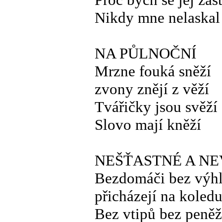
Nikdy mne nelaskal
NA PŮLNOČNÍ
Mrzne fouká sněží
zvony znějí z věží
Tvářičky jsou svěží
Slovo mají kněží
NEŠŤASTNÉ A NE
Bezdomáči bez výh
přicházejí na koled
Bez vtipů bez peně