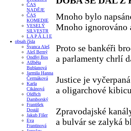
DOBA SE DÁL 
ČAS
NADĚJE
Mnoho bylo napsáno 
ČAS
KOMEDIE
Mnoho ignorováno a
VESELÝ
SILVESTR
L A P Á L I E
obsah čísla
Proto se bankéři br
Švanca Aleš
Aleš Berný
a parlamenty chrlí d
Ondřej Bos
Alžběta
Bublanová
Jarmila Hanna
Justice je vyčerpan
Čermáková
Karla
a oligarchové kibic
Cikánová
Oldřich
Damborský
František
Zpravodajské kanál
Dostál
Jakub Fišer
a bulvár se zalyká 
Eva
Frantinová
Jaroslav