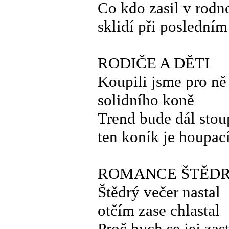
Co kdo zasil v rod
sklidí při poslední
RODIČE A DĚTI
Koupili jsme pro ně
solidního koně
Trend bude dál stou
ten koník je houpac
ROMANCE ŠTĚD
Štědrý večer nastal
otčím zase chlastal
Proč bych se jej zast