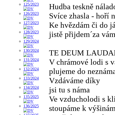
Hudba teskně nálad
Svíce zhasla - hoří 
Ke hvězdám či do 
jistě přijdem´za vámi
TE DEUM LAUD
V chrámové lodi s 
plujeme do neznám
Vzdáváme díky
jsi tu s náma
Ve vzducholodi s kl
stoupáme k výšiná