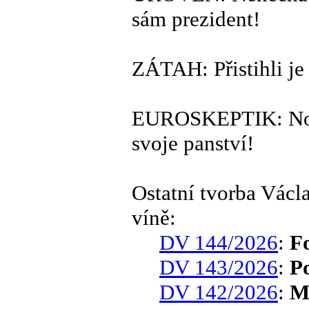
sám prezident!
ZÁTAH: Přistihli je i
EUROSKEPTIK: No -
svoje panství!
Ostatní tvorba Vác
víně:
DV 144/2026
:
F
DV 143/2026
:
P
DV 142/2026
:
M