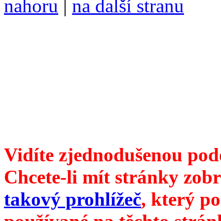
nahoru
|
na další stranu
Divoké víno 80/2015 vyšlo
ISSN 1214-6099 /// samozv
104 00 Praha 10, Hájek 88,
redakce@divokevino.cz
//
///
příští číslo Divokého v
Vidíte zjednodušenou pod
Chcete-li mít stránky zobr
takový prohlížeč
, který p