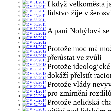
I když velkoměsta j
lidstvo žije v šerosv
A paní Nohýlová se
Protože moc má mož
přerůstat ve zvůli
Protože ideologické
dokáží přelstít raci
Protože vlády nevyví
pro zmírnění rozdílů
Protože nelidská ch
vítězí nad lidským 