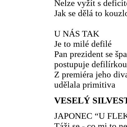
Nelze vyžít s defici
Jak se dělá to kouzl
U NÁS TAK
Je to milé defilé
Pan prezident se šp
postupuje defilírkou
Z premiéra jeho div
udělala primitiva
VESELÝ SILVES
JAPONEC “U FLE
Táži se - co mi to n