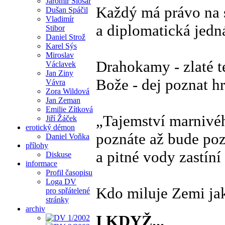
Jaromír Šlosar
Každý má právo na 
Dušan Spáčil
Vladimír
a diplomatická jedná
Stibor
Daniel Strož
Karel Sýs
Miroslav
Drahokamy - zlaté te
Václavek
Jan Ziny
Bože - dej poznat hr
Vávra
Zora Wildová
Jan Zeman
Emilie Zítková
„Tajemství marnivéh
Jiří Žáček
erotický démon
poznáte až bude poz
Daniel Voňka
přílohy
a pitné vody zastíní
Diskuse
informace
Profil časopisu
Loga DV
Kdo miluje Zemi jak
pro spřátelené
stránky
archiv
I KDYŽ...