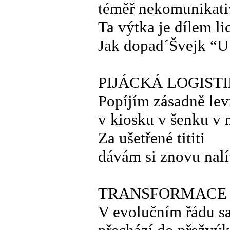
téměř nekomunikat
Ta výtka je dílem li
Jak dopad´Švejk “U 
PIJÁCKÁ LOGIST
Popíjím zásadně le
v kiosku v šenku v 
Za ušetřené tititi
dávám si znovu nalí
TRANSFORMACE
V evolučním řádu s