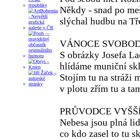
Někdy - snad po me
slýchal hudbu na T
VÁNOCE SVOBOD
S obrázky Josefa L
hlídáme muniční sk
Stojím tu na stráži 
v plotu zřím tu a ta
PRŮVODCE VYŠŠ
Nebesa jsou plná lid
co kdo zasel to tu sk