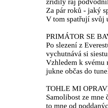
zřídily ráj podvodn
Za pár roků - jaký s
V tom spatřují svůj
PRIMÁTOR SE BA
Po slezení z Everest
vychutnává si siestu
Vzhledem k svému n
jukne občas do tune
TOHLE MI OPRAV
Samolibost ze mne č
to mne od poddaných