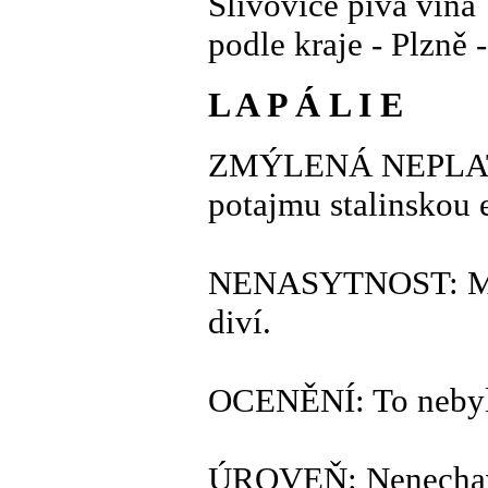
Slivovice piva vína
podle kraje - Plzně 
L A P Á L I E
ZMÝLENÁ NEPLATÍ: 
potajmu stalinskou 
NENASYTNOST: Mati
diví.
OCENĚNÍ: To nebyli 
ÚROVEŇ: Nenechavé 