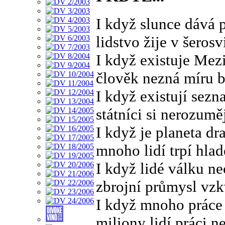
I když slunce dává 
lidstvo žije v šerosv
I když existuje Mez
člověk nezná míru 
I když existují sez
státníci si nerozumě
I když je planeta d
mnoho lidí trpí hla
I když lidé válku ne
zbrojní průmysl vzk
I když mnoho práce 
miliony lidí práci n