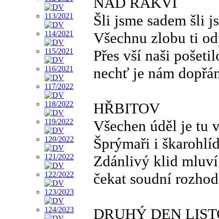
NAD RAKVÍ
Šli jsme sadem šli 
Všechnu zlobu ti o
Přes vší naši pošetil
nechť je nám dopřán
HŘBITOV
Všechen úděl je tu v
Šprýmaři i škarohlí
Zdánlivý klid mluví 
čekat soudní rozhod
DRUHÝ DEN LIS