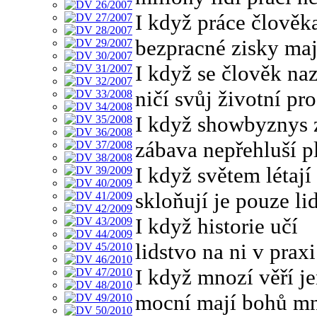
I když práce člověka
bezpracné zisky maj
I když se člověk n
ničí svůj životní pro
I když showbyznys 
zábava nepřehluší p
I když světem létají
skloňují je pouze li
I když historie učí
lidstvo na ni v prax
I když mnozí věří j
mocní mají bohů m