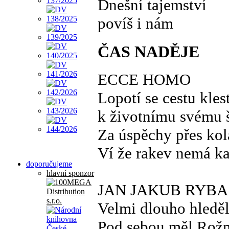
Dnešní tajemství
povíš i nám
ČAS NADĚJE
ECCE HOMO
Lopotí se cestu klest
k životnímu svému š
Za úspěchy přes ko
Ví že rakev nemá k
doporučujeme
hlavní sponzor
JAN JAKUB RYBA
Velmi dlouho hleděl
Pod sebou měl Rožm