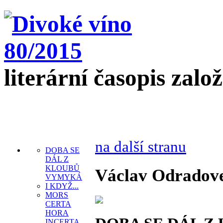
literární časopis zalo
na další stranu
DOBA SE
DÁL Z
KLOUBŮ
Václav Odradov
VYMYKÁ
I KDYŽ...
MORS
CERTA
HORA
INCERTA