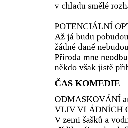
v chladu smělé roz
POTENCIÁLNÍ OP
Až já budu pobudo
žádné daně nebudo
Příroda mne neodb
někdo však jistě př
ČAS KOMEDIE
ODMASKOVÁNÍ a
VLIV VLÁDNÍCH 
V zemi šašků a vod