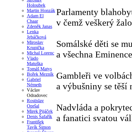
Holoubek
Parlamenty blahoby
Martin Honzák
Adam El
v čemž veškerý žal
Chaar
Zdeněk Janas
Lenka
Jebáčková
Somálské děti se mu
Miroslav
Krupička
a všechna Eminence
Michal Lorenc
Vlado
Matuška
Tomáš Matys
Gambleři ve volbách
Bořek Mezník
Gabriel
a výbušniny se těší n
Németh
Václav
Odradovec
Rostislav
Nadvláda a pokrytec
Opršal
Mirek Pijáček
a fanatici svatou vál
Denis Šafařík
František
Tavík Šimon