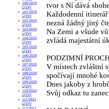
tvor s Ní dává sboh
Každodenní itinerář
nezná žádný jiný čt
Na Zemi a všude vů
zvládá majestátní ú
PODZIMNÍ PROC
V místech zvláštní s
spočívají mnohé kos
Dnes jakoby z hrobů
Svůj odkaz tu zanec