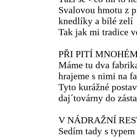
Svalovou hmotu z p
knedlíky a bílé zelí
Tak jak mi tradice v
PŘI PITÍ MNOHÉ
Máme tu dva fabrik
hrajeme s nimi na f
Tyto kurážné posta
daj´továrny do zást
V NÁDRAŽNÍ RE
Sedím tady s typem